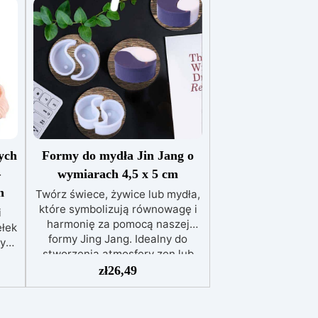
ych
Formy do mydła Jin Jang o
–
wymiarach 4,5 x 5 cm
h
Twórz świece, żywice lub mydła,
które symbolizują równowagę i
i
harmonię za pomocą naszej
ełek
formy Jing Jang. Idealny do
nych
stworzenia atmosfery zen lub
.
jako wymowny prezent. Unikalny
zł
26,49
 do
design, który symbolizuje
równowagę Idealny do średniej
wielkości świec, żywic lub mydeł
bie