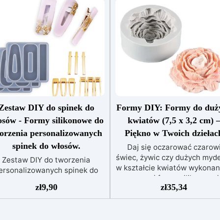
Zestaw DIY do spinek do
Formy DIY: Formy do duż
osów - Formy silikonowe do
kwiatów (7,5 x 3,2 cm) 
orzenia personalizowanych
Piękno w Twoich dziełac
spinek do włosów.
Daj się oczarować czarow
świec, żywic czy dużych myd
Zestaw DIY do tworzenia
w kształcie kwiatów wykona
ersonalizowanych spinek do
z naszej formy silikonowej
łosów. ZESTAW zawiera: 3 x
zł
9,90
zł
35,34
Idealny wybór na prezent lub
formy silikonowe x 3 różne
stworzenia romantycznej
kształty spinek do włosów 9
atmosfery. Forma z dużym
metalowa podstawa Forma
kwiatem idealnie łączy w so