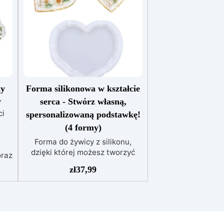
my
Forma silikonowa w kształcie
serca - Stwórz własną,
”
ci
spersonalizowaną podstawkę!
(4 formy)
​
Forma do żywicy z silikonu,
dzięki której możesz tworzyć
oraz
fantastyczne podkładki w
zł
37,99
kształcie serca, wykonane z
 być
profesjonalnego silikonu i
a.
całkowicie wolne od
iały
niedoskonałości. Forma do
żywicy nieodkształcalna, o dużej