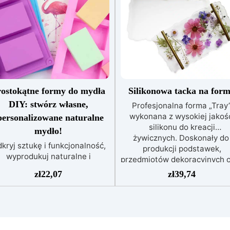
rostokątne formy do mydła
Silikonowa tacka na for
DIY: stwórz własne,
Profesjonalna forma „Tray
wykonana z wysokiej jakoś
personalizowane naturalne
silikonu do kreacji
mydło!
żywicznych. Doskonały do ​
kryj sztukę i funkcjonalność,
produkcji podstawek,
wyprodukuj naturalne i
przedmiotów dekoracyjnych 
emieślnicze mydło DIY, które
artykułów domowych i
zł
22,07
zł
39,74
 wyróżnia! Formy silikonowe z
biurowych, produkt ten może
linii ARTSOAP do domowych
ponownie używany przez lat
ydeł idealnie nadają się do
Wymiary: 30,5 cm x 17 cm b
wyrażenia swojego stylu w
kolor
worzeniu ręcznie robionych