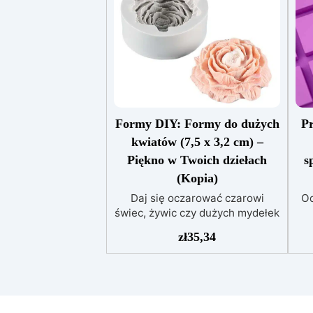
Formy DIY: Formy do dużych
P
kwiatów (7,5 x 3,2 cm) –
Piękno w Twoich dziełach
s
(Kopia)
Daj się oczarować czarowi
Od
świec, żywic czy dużych mydełek
w kształcie kwiatów wykonanych
rz
zł
35,34
z naszej formy silikonowej.
się
Idealny wybór na prezent lub do
stworzenia romantycznej
m
atmosfery. Forma z dużym
kwiatem idealnie łączy w sobie
t