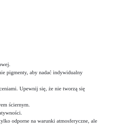
wytrzymałości i trwałości.
Zestaw 4 form Wymiary: 15cm
Typ techniki manualnej:
Tworzenie w kształcie serca.
Materiał: Silikon Wielokrotnego
użytku, nieprzywierający, łatwy
w użyciu i czyszczeniu. Uwaga:
nie używaj agresywnych
rozpuszczalników do
czyszczenia.
owej.
nie pigmenty, aby nadać indywidualny
ceniami. Upewnij się, że nie tworzą się
erem ściernym.
atywności.
tylko odporne na warunki atmosferyczne, ale