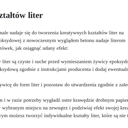
mydeł. Te formy do mydła,
ykonane z wysokiej jakości
tałtów liter
materiałów, umożliwiają
orzenie spersonalizowanych i
charakterystycznych mydeł,
pędzając Twoją kreatywność.
e nadaje się do tworzenia kreatywnych kształtów liter na
rma z dużym kwiatem idealnie
poksydowej z nowoczesnym wyglądem betonu nadaje literom
łączy w sobie praktyczność
zówek, jak osiągnąć udany efekt:
żytkowania i piękno. Dzięki
ymiarom formy 9,3 x 3,5 h i
tatecznym wymiarom wyniku
y liter są czyste i suche przed wymieszaniem żywicy epoksyd
,5 x 3,2 h ta forma do mydła
oksydową zgodnie z instrukcjami producenta i dodaj ewentual
ekształci Twoją bazę mydlaną
w prawdziwe dzieła sztuki.
żywicę do form liter i pozostaw do utwardzenia zgodnie z zale
ezależnie od tego, czy chcesz
stworzyć domowe mydła na
asny użytek, jako wyjątkowy
orm i w razie potrzeby wygładź ostre krawędzie drobnym papi
ezent, czy na sprzedaż, formy
w wybranym miejscu na zewnątrz i podziwiaj efekt swojej kre
do mydła ARTSOAP są dla
Ciebie!
Bezpieczeństwo:
m możesz tworzyć indywidualne kształty liter, które są nie 
ARTSOAP to włoska marka,
ędąca synonimem wysokiej