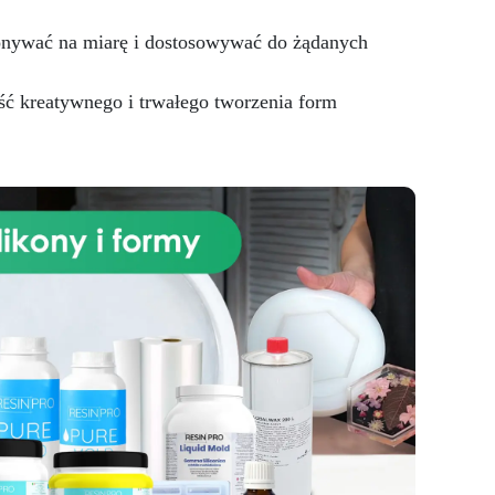
mydeł.
Nie tylko mydła!
e
Chociaż jest to ich główny cel,
tracąc przy tym jakości kształtu.
onywać na miarę i dostosowywać do żądanych
formy ARTSOAP nadają się do
y
wielu innych kreatywnych
o
ć kreatywnego i trwałego tworzenia form
zastosowań. Oprócz produkcji
ież
mydeł można z nich zrobić
ch
świece, gipsy i żywice. Jedynym
dy i
ograniczeniem jest Twoja
wyobraźnia! Znajdź swoją
a
wewnętrzną równowagę dzięki
kup
formie Jing Jang!
iś!