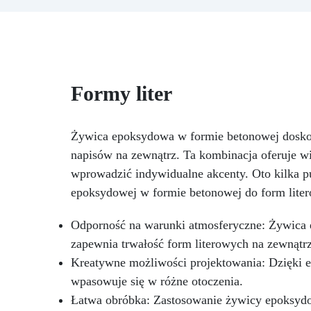
wytrzymałością i trwałością.
Rodzaj techniki ręcznej:
w
Tworzenie breloków. Materiał:
silikon Kolor: Półprzezroczysty;
T
Wielokrotnego użytku,
nieprzywierająca, łatwa w użyciu
Formy liter
si
i czyszczeniu. Wymiary formy:
19,3 cm x 35,2 cm
nie
i
Żywica epoksydowa w formie betonowej doskona
5
napisów na zewnątrz. Ta kombinacja oferuje wi
wprowadzić indywidualne akcenty. Oto kilka p
cz
epoksydowej w formie betonowej do form litero
ag
od
Odporność na warunki atmosferyczne: Żywica 
zapewnia trwałość form literowych na zewnątrz
Kreatywne możliwości projektowania: Dzięki e
wpasowuje się w różne otoczenia.
Łatwa obróbka: Zastosowanie żywicy epoksydow