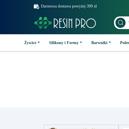
Darmowa dostawa powyżej 399 zł
Żywice
Silikony i Formy
Barwniki
Poler