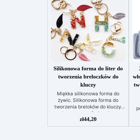
Silikonowa forma do liter do
tworzenia breloczków do
wł
kluczy
tw
Miękka silikonowa forma do
żywic. Silikonowa forma do
tworzenia breloków do kluczy,
p
wykonana z profesjonalnego
w
zł
44,20
silikonu i całkowicie wolna od
niedoskonałości. Forma
nieodkształcalna,
charakteryzująca się dużą