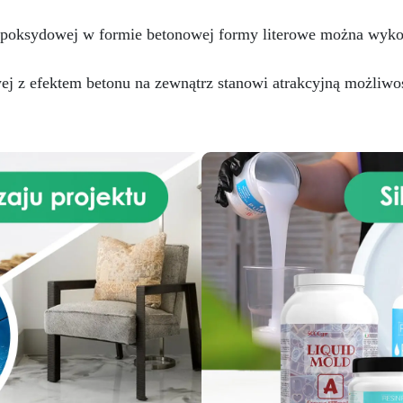
korzystać wielokrotnie, ni
 epoksydowej w formie betonowej formy literowe można wyk
Wszechstronność: Form
ARTSOAP służą nie tylko d
 z efektem betonu na zewnątrz stanowi atrakcyjną możliwoś
wyrobu mydła. Można je równ
wykorzystać do wielu inny
kreacji, takich jak świece, kre
żywice. Możliwości są
nieskończone! Niech wiosn
rozkwitnie w Twoim domu, 
Formę Dużych Kwiatów już dz