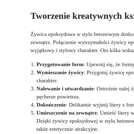
praktyczność użytkowania i
piękno. Dzięki wymiarom formy
w
Tworzenie kreatywnych ksz
9,3 x 3,5 h i ostatecznym
wymiarom wyniku 7,5 x 3,2 h, ta
tw
forma przekształci Twoje dzieła
w prawdziwe dzieła sztuki.
na
Żywica epoksydowa w stylu betonowym doskonal
Niezależnie od tego, czy chcesz
Fo
zewnątrz. Połączenie wytrzymałości żywicy e
stworzyć domowe mydła, żywice
wyjątkowy i stylowy charakter. Oto kilka wska
czy świece na własny użytek,
u
jako wyjątkowy prezent lub na
w
sprzedaż, formy ARTSOAP są dla
os
Przygotowanie form
: Upewnij się, że form
Ciebie!
Bezpieczeństwo:
7
Wymieszanie żywicy
: Przygotuj żywicę ep
ARTSOAP to włoska marka,
prz
charakter.
symbol wysokiej jakości i
Nalewanie i utwardzanie
: Ostrożnie nalej 
bezpieczeństwa. Nasze formy
Ni
spełniają wszystkie europejskie
pęcherze powietrza.
standardy bezpieczeństwa.
wł
Dokończenie
: Delikatnie wyjmij litery z f
Trwałość: Formy silikonowe
pr
Umieszczenie na zewnątrz
: Umieść litery 
ARTSOAP zostały
zaprojektowane z myślą o
Dzięki żywicy epoksydowej w stylu betonowy
trwałości. Będziesz mógł z nich
także estetycznie atrakcyjne.
korzystać wielokrotnie, nie
b