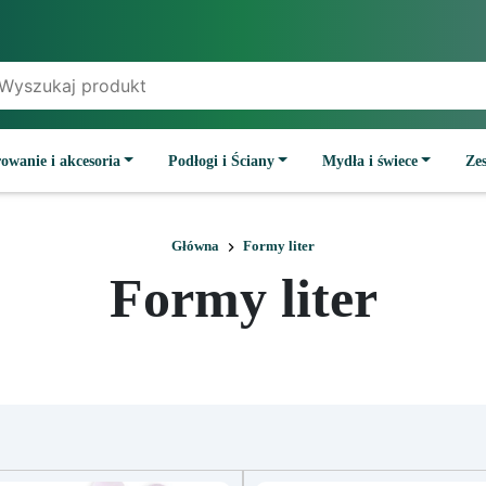
owanie i akcesoria
Podłogi i Ściany
Mydła i świece
Ze
Główna
Formy liter
Formy liter