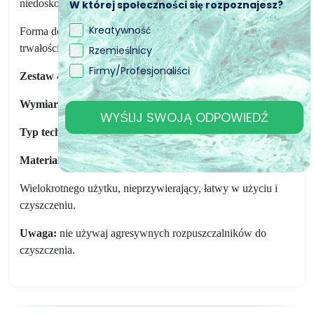
niedoskonałości.
W której społeczności się rozpoznajesz?
Kreatywność
Forma do żywicy nieodkształcalna, o dużej wytrzymałości i
trwałości.
Rzemieślnicy
Firmy/Profesjonaliści
Zestaw 4 form
Wymiary:
15cm
WYŚLIJ SWOJĄ ODPOWIEDŹ
Typ techniki manualnej:
Tworzenie w kształcie serca.
Materiał:
Silikon
Wielokrotnego użytku, nieprzywierający, łatwy w użyciu i
czyszczeniu.
Uwaga:
nie używaj agresywnych rozpuszczalników do
czyszczenia.