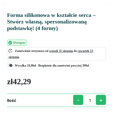
Forma silikonowa w kształcie serca –
Stwórz własną, spersonalizowaną
podstawkę! (4 formy)
Dostępny
Zamówienie otrzymasz od
wtorek 11 sierpnia
do
czwartek 13
sierpnia
.
Wysyłka 19,90zł -
Bezpłatnie
dla zamówień powyżej 399zł
zł
42,29
-
+
Ilość
ilość
Forma