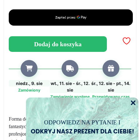
silikonowa
w
kształcie
serca
-
Stwórz
Dodaj do koszyka
własną,
spersonalizowaną
podstawkę!
(4
formy)
niedz., 9. sie
wt., 11. sie - śr., 12.
śr., 12. sie - pt., 14.
sie
sie
Zamówiony
Zamówienie wysłane
Przewidywany czas
dostawy
Forma do żywicy z silikonu, dzięki której możesz tworzyć
ODPOWIEDZ NA PYTANIE I
fantastyczne podkładki w kształcie serca, wykonane z
ODKRYJ NASZ PREZENT DLA CIEBIE!
profesjonalnego silikonu i całkowicie wolne od