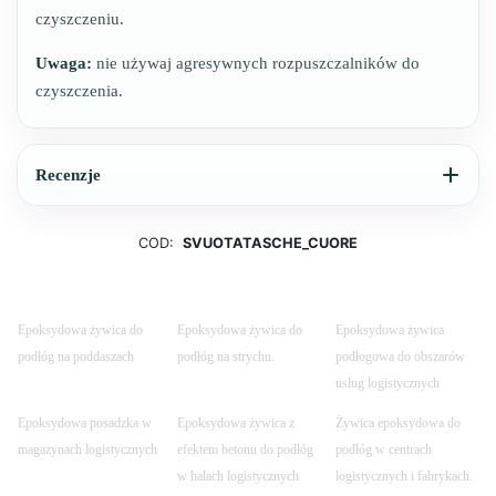
czyszczeniu.
Uwaga:
nie używaj agresywnych rozpuszczalników do
czyszczenia.
Recenzje
COD:
SVUOTATASCHE_CUORE
Epoksydowa żywica do
Epoksydowa żywica do
Epoksydowa żywica
podłóg na poddaszach
podłóg na strychu.
podłogowa do obszarów
usług logistycznych
Epoksydowa posadzka w
Epoksydowa żywica z
Żywica epoksydowa do
magazynach logistycznych
efektem betonu do podłóg
podłóg w centrach
w halach logistycznych
logistycznych i fabrykach.