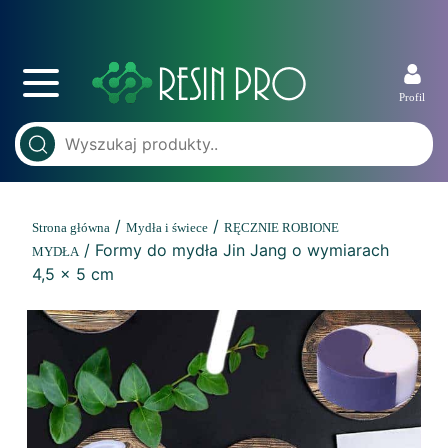
Profil
/
/
Strona główna
Mydła i świece
RĘCZNIE ROBIONE
/ Formy do mydła Jin Jang o wymiarach
MYDŁA
4,5 x 5 cm