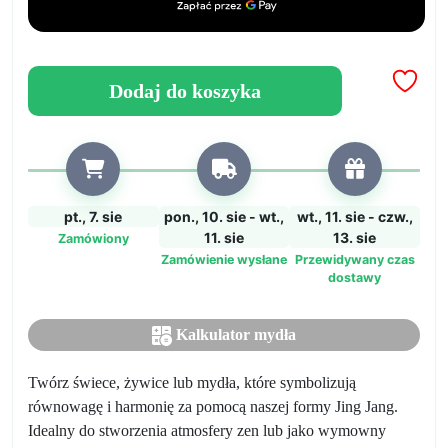
Jin
Jang
o
wymiarach
Dodaj do koszyka
4,5
x
5
cm
pt., 7. sie
pon., 10. sie - wt.,
wt., 11. sie - czw.,
11. sie
13. sie
Zamówiony
Zamówienie wysłane
Przewidywany czas
dostawy
Kalkulator mydła
Twórz świece, żywice lub mydła, które symbolizują
równowagę i harmonię za pomocą naszej formy Jing Jang.
Idealny do stworzenia atmosfery zen lub jako wymowny