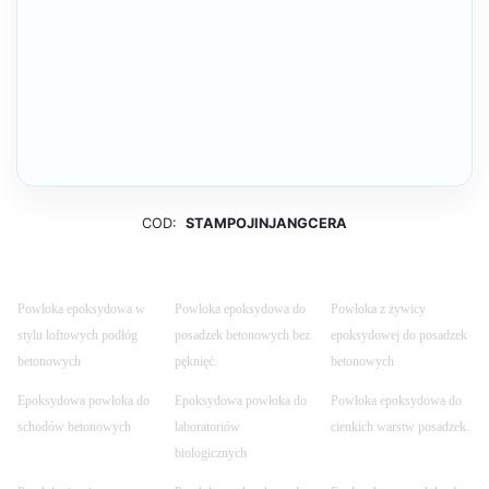
COD:
STAMPOJINJANGCERA
Powłoka epoksydowa w
Powłoka epoksydowa do
Powłoka z żywicy
stylu loftowych podłóg
posadzek betonowych bez
epoksydowej do posadzek
betonowych
pęknięć.
betonowych
Epoksydowa powłoka do
Epoksydowa powłoka do
Powłoka epoksydowa do
schodów betonowych
laboratoriów
cienkich warstw posadzek.
biologicznych