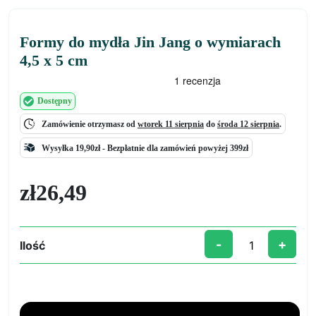
Formy do mydła Jin Jang o wymiarach
4,5 x 5 cm
Dostępny
Zamówienie otrzymasz od
wtorek 11 sierpnia
do
środa 12 sierpnia
.
Wysyłka 19,90zł -
Bezpłatnie
dla zamówień powyżej 399zł
zł
26,49
-
+
Ilość
ilość
Formy
do
mydła