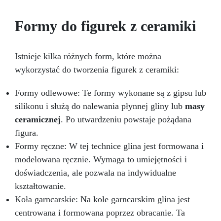
ostatecznym wymiarom wyniku 7,5 x 3,2 h ta
forma do mydła przekształci Twoją bazę
Formy do figurek z ceramiki
mydlaną w prawdziwe dzieła sztuki. Niezależnie
od tego, czy chcesz stworzyć domowe mydła na
własny użytek, jako wyjątkowy prezent, czy na
Istnieje kilka różnych form, które można
sprzedaż, formy do mydła ARTSOAP są dla
wykorzystać do tworzenia figurek z ceramiki:
Ciebie!
Bezpieczeństwo: ARTSOAP to
włoska marka, będąca synonimem wysokiej
jakości i bezpieczeństwa. Nasze formy do mydła
Formy odlewowe: Te formy wykonane są z gipsu lub
spełniają wszystkie europejskie standardy
silikonu i służą do nalewania płynnej gliny lub
masy
bezpieczeństwa.
Trwałość: Formy silikonowe
ceramicznej
. Po utwardzeniu powstaje pożądana
ARTSOAP zostały zaprojektowane tak, aby
wytrzymać użytkowanie przez długi czas.
figura.
Będziesz mógł je ponownie wykorzystać bez
Formy ręczne: W tej technice glina jest formowana i
utraty precyzji kształtu.
Wszechstronność:
modelowana ręcznie. Wymaga to umiejętności i
Oprócz produkcji mydła formy ARTSOAP można
doświadczenia, ale pozwala na indywidualne
wykorzystać do szeregu innych kreacji, takich
jak świece, gipsy i żywice. Możliwości są
kształtowanie.
nieskończone! Kliknij dodaj do koszyka i
Koła garncarskie: Na kole garncarskim glina jest
zanurz się w świecie ręcznie robionego mydła.
centrowana i formowana poprzez obracanie. Ta
Dodaj charakterystyczny akcent swoim