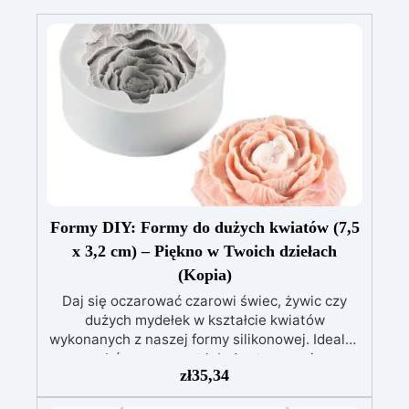
Formy DIY: Formy do dużych kwiatów (7,5
x 3,2 cm) – Piękno w Twoich dziełach
(Kopia)
Daj się oczarować czarowi świec, żywic czy
dużych mydełek w kształcie kwiatów
wykonanych z naszej formy silikonowej. Idealny
wybór na prezent lub do stworzenia
zł
35,34
romantycznej atmosfery. Forma z dużym
kwiatem idealnie łączy w sobie praktyczność