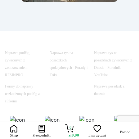
Naprawa podłóg
Naprawa rys na
Naprawa rys na
żywicznych z
posadzkach
posadzkach żywicznych z
zastosowaniem
epoksydowych - Porady i
Dussie - Poradnik
RESINPRO
Triki
YouTube
Formy do naprawy
Naprawa posadzek z
uszkodzonych podłóg z
tłucznia
silikonu
Trustpilot
Szybka dostawa
Bezpieczne
Uczynione
0
transakcje
bezpiecznym
Pomoc
zł
0,00
Sklep
Przewodniki
Lista życzeń