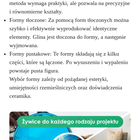
produktom kosmetycznym, używając substancji
metoda wymaga praktyki, ale pozwala na precyzyjne
zapachowych i barwników mydlanych. Nie
i równomierne kształty.
możesz się doczekać, aż zobaczysz swoje
Formy tłoczone: Za pomocą form tłoczonych można
nowe, ręcznie robione mydło DIY!
szybko i efektywnie wyprodukować identyczne
elementy. Glina jest tłoczona do formy, a następnie
wyjmowana.
Formy pustakowe: Te formy składają się z kilku
części, które są łączone. Po wysuszeniu i wypaleniu
powstaje pusta figura.
Wybór formy zależy od pożądanej estetyki,
umiejętności rzemieślniczych oraz doświadczenia
ceramika.