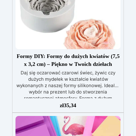
kolorystyce RAL lub NCS, z wykończeniem w
połysku. Kryjąca już przy jednej warstwie.
Uniwersalna: Doskonała do podłóg, parkingów,
magazynów oraz do powłok na odpowiednio
przygotowanej stali.
Zgodność i
bezpieczeństwo: Zgodna z Rozporządzeniem
UE nr 305/2011 – Rozporządzeniem UE nr
574/2014 – Oznakowanie CE zgodnie z normą
EN 1504-2 oraz odpowiednią Deklaracją
Formy DIY: Formy do dużych kwiatów (7,5
Właściwości Użytkowych (DoP).
x 3,2 cm) – Piękno w Twoich dziełach
Daj się oczarować czarowi świec, żywic czy
dużych mydełek w kształcie kwiatów
wykonanych z naszej formy silikonowej. Idealny
wybór na prezent lub do stworzenia
romantycznej atmosfery. Forma z dużym
kwiatem idealnie łączy w sobie praktyczność
zł
35,34
użytkowania i piękno. Dzięki wymiarom formy
9,3 x 3,5 h i ostatecznym wymiarom wyniku 7,5
x 3,2 h, ta forma przekształci Twoje dzieła w
prawdziwe dzieła sztuki. Niezależnie od tego,