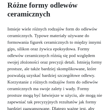
5,1 x 8 cm Nie przegap tej okazji! Kup teraz i
innych kreacji, takich jak świece, gipsy i żywice.
Różne formy odlewów
zacznij tworzyć niepowtarzalne dzieła sztuki!
Możliwości są nieskończone! Naciśnij „Dodaj do
ceramicznych
koszyka” i zanurz się w świat ręcznie robionych
mydeł. Spersonalizuj swoje mydło za pomocą
substancji zapachowych i barwników
Istnieje wiele różnych rodzajów form do odlewów
mydlanych. Nie możesz się doczekać, aby
podziwiać swoje nowe mydło rzemieślnicze DIY!
ceramicznych. Typowe materiały używane do
formowania figurek ceramicznych to między innymi
gips, silikon oraz żywica epoksydowa. Formy
odlewów ceramicznych różnią się pod względem
swojej złożoności oraz precyzji detali. Istnieją formy
prostsze, ale także bardziej skomplikowane, które
pozwalają uzyskać bardziej szczegółowe odlewy.
Korzystanie z różnych rodzajów form do odlewów
ceramicznych ma swoje zalety i wady. Formy
prostsze mogą być łatwiejsze w użyciu, ale mogą nie
zapewniać tak precyzyjnych rezultatów jak formy
bardziej zaawansowane. Dlatego ważne jest, aby