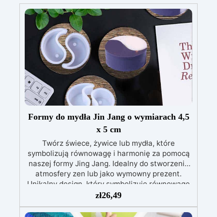
Formy do mydła Jin Jang o wymiarach 4,5
x 5 cm
Twórz świece, żywice lub mydła, które
symbolizują równowagę i harmonię za pomocą
naszej formy Jing Jang. Idealny do stworzenia
atmosfery zen lub jako wymowny prezent.
Unikalny design, który symbolizuje równowagę
Idealny do średniej wielkości świec, żywic lub
zł
26,49
mydeł Nadaje się do wielokrotnego użytku i jest
łatwy w czyszczeniu
Niezawodność: