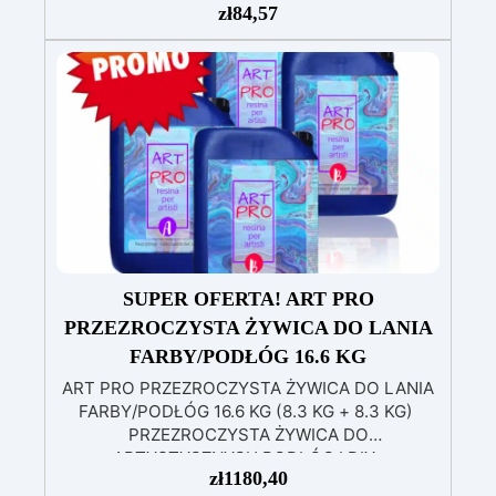
patyczki do mieszania, rękawiczki i kubeczki.
zł
84,57
Nr 2. Zestaw startowy z żywicy epoksydowej
+ 100 akcesoriów:500 g przezroczystej żywicy
epoksydowej One to One + 100 przydatnych
akcesoriów do tworzenia biżuterii. Zawiera: 500
g żywicy, 12 dodatków dekoracyjnych, suszone
kwiaty, silikonową formę z literami, breloczki,
końcówki do miniwiertarki, ponad 100
elementów.
SUPER OFERTA! ART PRO
PRZEZROCZYSTA ŻYWICA DO LANIA
FARBY/PODŁÓG 16.6 KG
ART PRO PRZEZROCZYSTA ŻYWICA DO LANIA
FARBY/PODŁÓG 16.6 KG (8.3 KG + 8.3 KG)
PRZEZROCZYSTA ŻYWICA DO
ARTYSTYCZNYCH PODŁÓG I DIY
zł
1180,40
Wysokowydajna przezroczysta żywica to