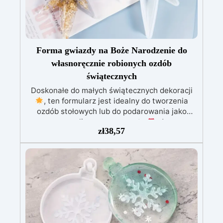
Forma gwiazdy na Boże Narodzenie do
własnoręcznie robionych ozdób
świątecznych
Doskonałe do małych świątecznych dekoracji
, ten formularz jest idealny do tworzenia
ozdób stołowych lub do podarowania jako
spersonalizowane prezenty
. Jego
zł
38,57
kompaktowy rozmiar sprawia, że jest
praktyczny do różnych projektów. Tworzenia
wykonane przy użyciu formy do żywicy mogą
być używane do produkcji dekoracji do domu i
ogrodu. Te unikalne ozdoby dodają
świątecznego i osobistego akcentu do twojej
przestrzeni zewnętrznej. Najwyższa
jakość: Nasze formy są wykonane z wysokiej
jakości silikonu, co gwarantuje długotrwałość i