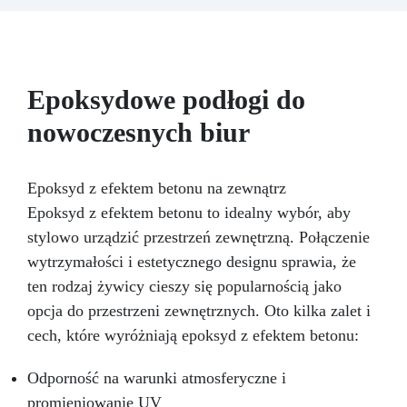
przestrzeni zewnętrznej. Najwyższa jakość:
Nasze formy są wykonane z wysokiej jakości
silikonu, co gwarantuje długotrwałość i
elastyczność umożliwiając łatwe usunięcie bez
uszkadzania wzoru
. Uniwersalność:
Epoksydowe podłogi do
Doskonałe do żywicy epoksydowej, te formy
mogą być również używane z innymi
nowoczesnych biur
materiałami, takimi jak gips, wosk czy masa
polimerowa
. Porady dotyczące użytkowania:
Zalecamy lekkie nasmarowanie formy przed
Epoksyd z efektem betonu na zewnątrz
użyciem i dokładne jej oczyszczenie po każdym
Epoksyd z efektem betonu to idealny wybór, aby
użyciu, aby przedłużyć jej żywotność
.
stylowo urządzić przestrzeń zewnętrzną. Połączenie
wytrzymałości i estetycznego designu sprawia, że
ten rodzaj żywicy cieszy się popularnością jako
opcja do przestrzeni zewnętrznych. Oto kilka zalet i
cech, które wyróżniają epoksyd z efektem betonu:
Odporność na warunki atmosferyczne i
promieniowanie UV