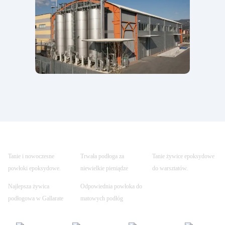
Tanie i nowoczesne
Trwała podłoga za
Tanie żywice epoksydowe
powłoki epoksydowe.
niewielkie pieniądze
do warsztatów.
Najlepsza żywica
Odpowiednia powłoka do
podłogowa w Gallarate
matowych podłóg