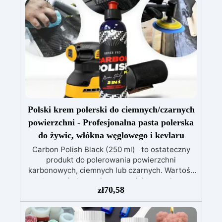
trwałości, precyzji i wytrzymałości.
odpornej na promieniowanie UV, łatwej do
wylania.
Pełny zestaw: Zawiera drewno
świerkowe impregnowane, barwniki (biały,
czarny, czerwony, niebieski, żółty), wagę i
narzędzia do mieszania.
Łatwy montaż:
Forma już zmontowana, gotowa do użycia,
oszczędzając czas i zapewniając precyzję.
Polski krem ​​polerski do ciemnych/czarnych
powierzchni - Profesjonalna pasta polerska
do żywic, włókna węglowego i kevlaru
Carbon Polish Black (250 ml) to ostateczny
produkt do polerowania powierzchni
karbonowych, ciemnych lub czarnych. Wartość
estetyczna i ekonomiczna produktu węglowego
zł
70,58
jest wysoka, dlatego istotne jest, aby
powierzchnię pokryć specjalnymi i
dedykowanymi produktami, które uwydatnią