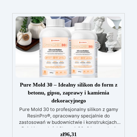
Pure Mold 30 – Idealny silikon do form z
betonu, gipsu, zaprawy i kamienia
dekoracyjnego
Pure Mold 30 to profesjonalny silikon z gamy
ResinPro®, opracowany specjalnie do
zastosowań w budownictwie i konstrukcjach.
Dzięki twardości Shore A 30±2 i naturalnej
zł
96,31
przezroczystości oferuje idealne połączenie