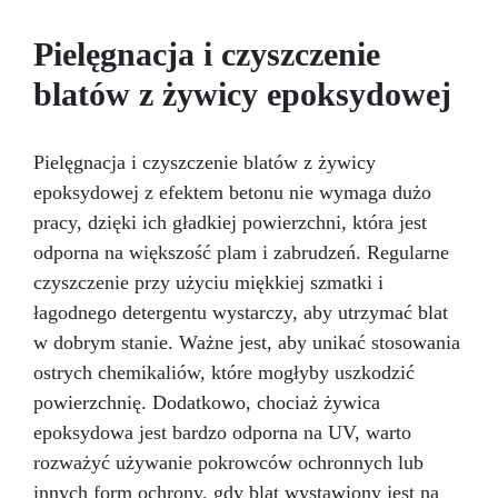
powietrza, a jej wysoka elastyczność zapewnia
łatwe usuwanie delikatnych elementów bez
Pielęgnacja i czyszczenie
uszkodzeń. Główne zastosowania: Jubilerstwo i
miniatury: precyzyjne detale, takie jak
blatów z żywicy epoksydowej
zawieszki, pierścionki i ozdoby. Mydła i
kosmetyki stałe: formy do ręcznie robionych
mydeł i produktów kosmetycznych. Obszary
Pielęgnacja i czyszczenie blatów z żywicy
zastosowań: Rękodzieło i modelarstwo
epoksydowej z efektem betonu nie wymaga dużo
Przemysł kosmetyczny i produkcja mydeł
stałych Dane techniczne: Czas pracy: 30–40
pracy, dzięki ich gładkiej powierzchni, która jest
minut Czas utwardzania: 3–5 godzin
odporna na większość plam i zabrudzeń. Regularne
Kompatybilny z żywicą epoksydową,
czyszczenie przy użyciu miękkiej szmatki i
poliuretanem, woskiem, gipsem i lekkimi
łagodnego detergentu wystarczy, aby utrzymać blat
materiałami Pure Mold 10 to idealny wybór do
tworzenia unikatowych i profesjonalnych
w dobrym stanie. Ważne jest, aby unikać stosowania
projektów. Tabela zastosowań Branża
ostrych chemikaliów, które mogłyby uszkodzić
Zastosowania Twardość Shore A Linia
powierzchnię. Dodatkowo, chociaż żywica
produktów Rękodzieło i modelarstwo
Jubilerstwo, miniatury, mydła i kosmetyki stałe
epoksydowa jest bardzo odporna na UV, warto
10–20 Pure Mold Sztuka i rzeźba Rzeźby,
rozważyć używanie pokrowców ochronnych lub
artystyczne odlewy 20–30 Pure Mold
innych form ochrony, gdy blat wystawiony jest na