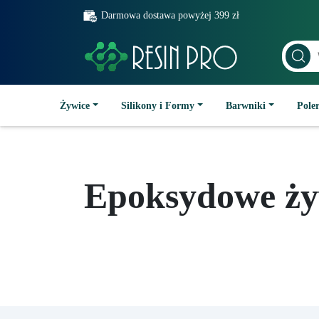
Darmowa dostawa powyżej 399 zł
Żywice
Silikony i Formy
Barwniki
Poler
Epoksydowe żyw