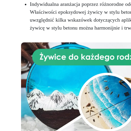
kogo kochasz
Jesteś gotowy,
pr
Indywidualna aranżacja poprzez różnorodne odc
aby dodać niepowtarzalny
Właściwości epoksydowej żywicy w stylu beton
akcent do swojego domu?
Materiały i technikę
uwzględnić kilka wskazówek dotyczących aplik
dostarczymy my: będziesz
pr
żywicę w stylu betonu można harmonijnie i trw
musiał tylko dodać szczyptę
p
kreatywności
Kup zestaw
p