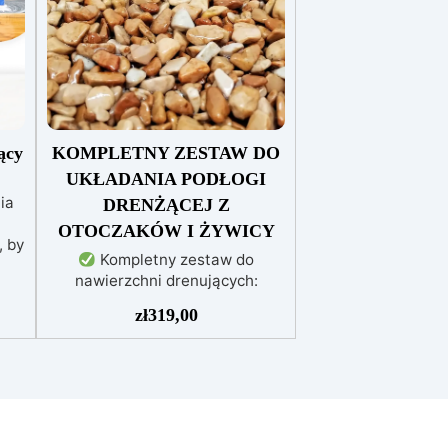
ący
KOMPLETNY ZESTAW DO
UKŁADANIA PODŁOGI
ia
DRENŻĄCEJ Z
OTOCZAKÓW I ŻYWICY
, by
Kompletny zestaw do
nawierzchni drenujących:
Zawiera wszystkie niezbędne
eż
zł
319,00
materiały (granulat, podkład i
nia
spoiwo), zarówno do
powierzchni pieszych, jak i
jezdnych.
Łatwy w aplikacji:
Szczegółowe instrukcje
nej
zapewniają doskonałe rezultaty,
wa