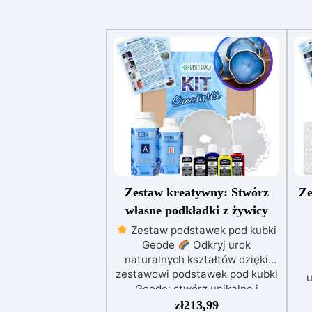
Zestaw kreatywny: Stwórz
Ze
własne podkładki z żywicy
Zestaw podstawek pod kubki
Geode
Odkryj urok
naturalnych kształtów dzięki
zestawowi podstawek pod kubki
u
Geode: stwórz unikalne i
oryginalne podstawki pod kubki
zł
213,99
ko