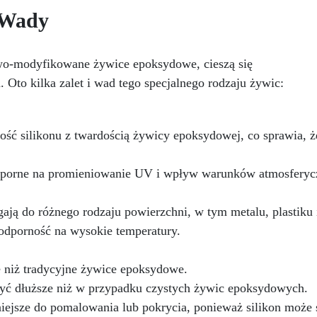
defekty pozostawione prze
rwałości.
Wszechstronne i
 Wady
środki ścierne o ziarnistośc
rsonalizowane wykończenie:
P1500 lub mniejszej i pozost
stępna w kolorystyce RAL lub
wspaniałe wykończenie
, z wykończeniem w połysku.
owo-modyfikowane żywice epoksydowe, cieszą się
pozbawione niedoskonałoś
jąca już przy jednej warstwie.
nawet na ciemniejszych
 Oto kilka zalet i wad tego specjalnego rodzaju żywic:
Uniwersalna: Doskonała do
żelkotach, które mogą spraw
dłóg, parkingów, magazynów
więcej trudności.
az do powłok na odpowiednio
przygotowanej stali.
ność silikonu z twardością żywicy epoksydowej, co sprawia, ż
Zgodność i bezpieczeństwo:
odna z Rozporządzeniem UE
dporne na promieniowanie UV i wpływ warunków atmosferycz
 305/2011 – Rozporządzeniem
 nr 574/2014 – Oznakowanie
 zgodnie z normą EN 1504-2
ają do różnego rodzaju powierzchni, w tym metalu, plastiku i
raz odpowiednią Deklaracją
odporność na wysokie temperatury.
aściwości Użytkowych (DoP).
e niż tradycyjne żywice epoksydowe.
yć dłuższe niż w przypadku czystych żywic epoksydowych.
niejsze do pomalowania lub pokrycia, ponieważ silikon może s