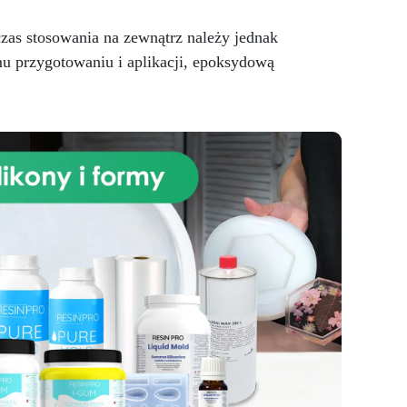
o
rza
zas stosowania na zewnątrz należy jednak
dla
mu przygotowaniu i aplikacji, epoksydową
ię
tu:
oje
jak
w