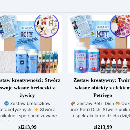
staw kreatywności: Stwórz
Zestaw kreatywny: Twór
swoje własne breloczki z
własne obiekty z efekte
żywicy
Petriego
Zestaw breloczków
Zestaw Petri Dish
Odkr
alfabetycznych!
Stwórz
urok Petri Dish! Stwórz unika
nikalne i spersonalizowane
i spektakularne dzieła dzię
breloczki dzięki naszemu
naszemu kompletnemu
zł
213,99
zł
213,99
mpletnemu zestawowi! Odkryj
zestawowi.
Zanurz się 