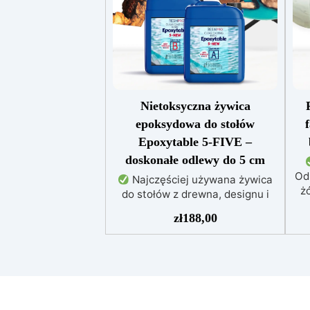
Nietoksyczna żywica
epoksydowa do stołów
Epoxytable 5-FIVE –
doskonałe odlewy do 5 cm
Od
Najczęściej używana żywica
żó
do stołów z drewna, designu i
majsterkowania, odpowiednia do
zł
188,00
odlewów do 5 cm.
Bardzo
niska egzotermia zapewniająca
po
bezpieczną pracę bez
przegrzewania.
Odporna na
uż
zarysowania i żółknięcie dzięki
f
filtrom UV i wysokiej jakości