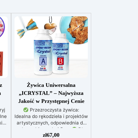
z
Żywica Uniwersalna
m
„ICRYSTAL” – Najwyższa
Jakość w Przystępnej Cenie
yj
Przezroczysta żywica:
lne
Idealna do rękodzieła i projektów
ki
artystycznych, odpowiednia do
zalew od 1 mm do 1,5 cm
Dla
zł
67,00
w
każdego: Łatwe mieszanie w