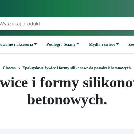
owanie i akcesoria
Podłogi i Ściany
Mydła i świece
Ze
Główna
Epoksydowe żywice i formy silikonowe do posadzek betonowych.
ice i formy silikon
betonowych.