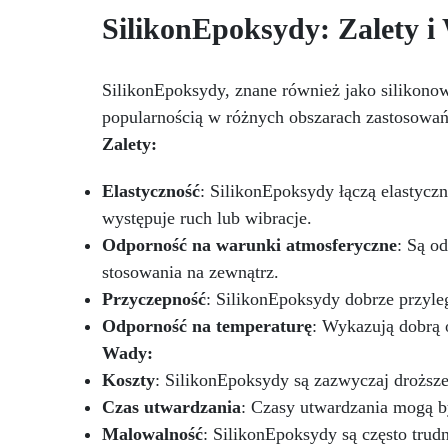
mechanicznej.
Niska lepkość,
t
SilikonEpoksydy: Zalety i
eliminująca pęcherzyki
pe
powietrza i zapewniająca
Do
gładkie wykończenie.
NCS
Bezpieczna i nietoksyczna,
SilikonEpoksydy, znane również jako silikon
Kry
wolna od BPA/VOC,
popularnością w różnych obszarach zastosowań.
certyfikowana do długotrwałego
po
Zalety:
kontaktu ze skórą.
or
Elastyczność
: SilikonEpoksydy łączą elastycz
występuje ruch lub wibracje.
Zg
Odporność na warunki atmosferyczne
: Są o
nr
UE
stosowania na zewnątrz.
CE
Przyczepność
: SilikonEpoksydy dobrze przyleg
o
Odporność na temperaturę
: Wykazują dobrą 
Wł
Wady:
Koszty
: SilikonEpoksydy są zazwyczaj droższ
Czas utwardzania
: Czasy utwardzania mogą b
Malowalność
: SilikonEpoksydy są często trud