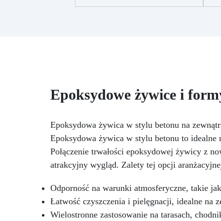
Stwórz designerskie
ur
przedmioty, które ozdobią Twój
dom i stworzą wyjątkową
atmosferę dzięki Twoim
dr
rękodziełom! Ten zestaw
j
zawiera wszystko, czego
nos
potrzebujesz, aby rozpocząć:
ko
800 gramów żywicy
g
epoksydowej formę silikonową
Epoksydowe żywice i form
do podstawek pod kubki Geode 5
kolorów barwników rękawice i
narzędzia do mieszania nasz
Epoksydowa żywica w stylu betonu na zewnątr
szczegółowy przewodnik na
mi
Epoksydowa żywica w stylu betonu to idealne r
temat tworzenia tych form.
k
Pozwól swojej kreatywności
Połączenie trwałości epoksydowej żywicy z 
oz
swobodnie płynąć i stwórz
d
atrakcyjny wygląd. Zalety tej opcji aranżacyjne
unikalne podstawki inspirowane
uż
kształtami natury. Każde dzieło
e
Odporność na warunki atmosferyczne, takie ja
będzie wyrażać małą część
ef
Łatwość czyszczenia i pielęgnacji, idealne na 
Ciebie: idealne do wystawienia
ga
w domu lub podarowania komuś,
of
Wielostronne zastosowanie na tarasach, chodnik