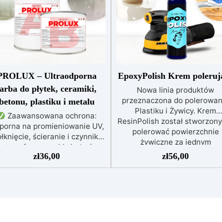
PROLUX – Ultraodporna
EpoxyPolish Krem poleruj
farba do płytek, ceramiki,
Nowa linia produktów
przeznaczona do polerowan
betonu, plastiku i metalu
Plastiku i Żywicy. Krem
Zaawansowana ochrona:
ResinPolish został stworzony
porna na promieniowanie UV,
polerować powierzchnie
łknięcie, ścieranie i czynniki
żywiczne za jednym
atmosferyczne. Może być
pociągnięciem. Jest równi
zł
36,00
zł
56,00
nakładana bezpośrednio na
idealny do szybkiego usuwa
płytki, beton, metal lub inne
średniozaawansowanego
wierzchnie.
Odpowiednia
utleniania, delikatnych
do wilgotnych i intensywnie
zadrapań, skaz i innych
ytkowanych miejsc: Specjalna
drobnych defektów na żywicz
ormuła, idealna do środowisk
powierzchni. Ten krem usu
wymagających najwyższej