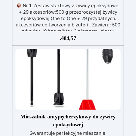
Nr 1. Zestaw startowy z żywicy epoksydowej
+ 29 akcesoriów:500 g przezroczystej żywicy
epoksydowej One to One + 29 przydatnych
akcesoriów do tworzenia biżuterii. Zawiera: 500
g żywicy, 10 barwników, 3 pigmenty, pipety,
patyczki do mieszania, rękawiczki i kubeczki.
zł
84,57
Nr 2. Zestaw startowy z żywicy epoksydowej
+ 100 akcesoriów:500 g przezroczystej żywicy
epoksydowej One to One + 100 przydatnych
akcesoriów do tworzenia biżuterii. Zawiera: 500
g żywicy, 12 dodatków dekoracyjnych, suszone
kwiaty, silikonową formę z literami, breloczki,
końcówki do miniwiertarki, ponad 100
elementów.
Mieszalnik antypęcherzykowy do żywicy
epoksydowej
Gwarantuje perfekcyjne mieszanie,