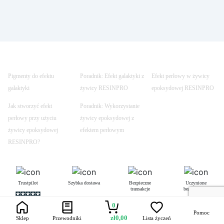
Pigmenty do efektu
Poradnik: Efekt galaktyki z
Efekt perłowy w żywicy
galaktyki
żywicy RESINPRO
epoksydowej RESINPRO
Jak stworzyć efekt
Poradnik: Wykorzystanie
perłowy przy użyciu
żywicy epoksydowej z
żywicy epoksydowej
efektem perłowym
RESINPRO?
Trustpilot
Szybka dostawa
Bezpieczne
Uczynione
transakcje
bezpiecznym
0
Pomoc
zł
0,00
Sklep
Przewodniki
Lista życzeń