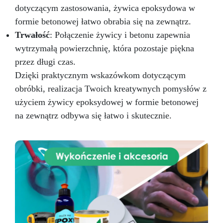
silikonowych (biżuteria, podstawki, tace)
dotyczącym zastosowania, żywica epoksydowa w
Odlewania przedmiotów i materiałów (monety,
formie betonowej łatwo obrabia się na zewnątrz.
kamienie, muszle, korki itp.) Meblarstwa i
Trwałość
stolarstwa (stoły drewno-żywiczne itp.) Dzieł
: Połączenie żywicy i betonu zapewnia
sztuki, podłóg i powłok ochronnych Impregnacji
wytrzymałą powierzchnię, która pozostaje piękna
włókna szklanego i węglowego (naprawy,
przez długi czas.
powłoki ochronne)
Przekształć swoje
Dzięki praktycznym wskazówkom dotyczącym
pomysły w rzeczywistość – Rób rzemiosło z
Żywicą ICRYSTAL! Kup Teraz i Zanurz Się w
obróbki, realizacja Twoich kreatywnych pomysłów z
Świat Kreatywności!
użyciem żywicy epoksydowej w formie betonowej
na zewnątrz odbywa się łatwo i skutecznie.