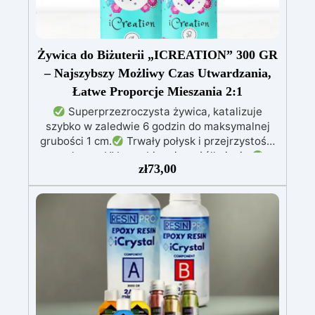
Żywica do Biżuterii „ICREATION” 300 GR
– Najszybszy Możliwy Czas Utwardzania,
Łatwe Proporcje Mieszania 2:1
Superprzezroczysta żywica, katalizuje
szybko w zaledwie 6 godzin do maksymalnej
grubości 1 cm.
Trwały połysk i przejrzystość,
z ochroną UV zapobiegającą żółknięciu.
zł
73,00
Bezpieczna, certyfikowana BPA Free, bez
rozpuszczalników i bezzapachowa,
wyprodukowana w 100% we Włoszech.
Łatwa
w użyciu (stosunek 2:1) i obróbce, o niskiej
lepkości, co zmniejsza powstawanie
pęcherzyków powietrza.
Idealna do biżuterii,
małych odlewów, dekoracji i szybkiej
prototypizacji.