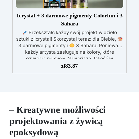
Icrystal + 3 darmowe pigmenty Colorfun i 3
Sahara
Przekształć każdy swój projekt w dzieło
sztuki z Icrystal! Skorzystaj teraz: dla Ciebie,
3 darmowe pigmenty i
3 Sahara. Ponieważ
każdy artysta zasługuje na kolory, które
ożywiają pomysły. Najwyższa Jakość w
Przystępnej Cenie – Podnieś jakość swoich
zł
83,87
dzieł bez rujnowania portfela! ICRYSTAL oferuje
najwyższą jakość za ułamek kosztów.
Kryształowa Jasność – Osiągnij niezrównaną
klarowność dzięki naszej bezbłędnej,
kryształowo czystej żywicy epoksydowej. Twoje
projekty będą mienić się szklanym
– Kreatywne możliwości
wykończeniem, które zachwyca.
Odporność
na UV - Ciesz się długowiecznością swoich
projektowania z żywicą
projektów! ICRYSTAL jest specjalnie
epoksydową
opracowana, aby nie żółkła z czasem,
zapewniając, że Twoje twory pozostaną żywe i