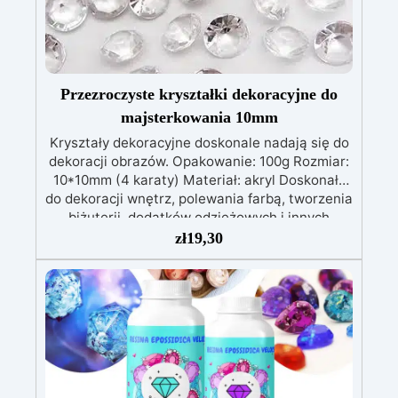
Przezroczyste kryształki dekoracyjne do
majsterkowania 10mm
Kryształy dekoracyjne doskonale nadają się do
dekoracji obrazów. Opakowanie: 100g Rozmiar:
10*10mm (4 karaty) Materiał: akryl Doskonały
do ​​dekoracji wnętrz, polewania farbą, tworzenia
biżuterii, dodatków odzieżowych i innych
rzemiosł. Zastosowania: hobby, dekoracja
zł
19,30
domu, sztuki piękne, majsterkowanie. Sposób
użycia: umieść na bazie tworząc wybrany przez
siebie wzór, a następnie wylej na wierzch
żywicę. Poczekaj, aż żywica stwardnieje.
Możliwość barwienia dowolnym barwnikiem.