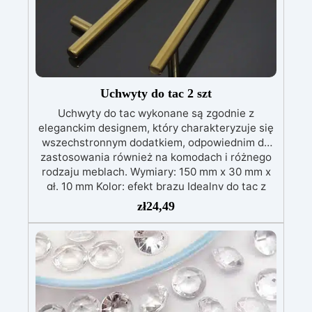
Uchwyty do tac 2 szt
Uchwyty do tac wykonane są zgodnie z
eleganckim designem, który charakteryzuje się
wszechstronnym dodatkiem, odpowiednim do
zastosowania również na komodach i różnego
rodzaju meblach. Wymiary: 150 mm x 30 mm x
gł. 10 mm Kolor: efekt brązu Idealny do tac z
żywicy epoksydowej.
zł
24,49