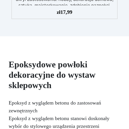
końcowy rezultat, w jednym przygotowaniu. Na
sztuka, majsterkowanie, zdobienie paznokci.
co jeszcze czekasz? Dodaj Elektroniczną Wagę
Sposób użycia: umieść na podłożu, tworząc
zł
17,99
ResinPro do swojego koszyka!
dowolny wzór, a następnie wlej na nie żywicę.
Poczekaj, aż żywica stężeje. Można kolorować
dowolnym barwnikiem.
Epoksydowe powłoki
dekoracyjne do wystaw
sklepowych
Epoksyd z wyglądem betonu do zastosowań
zewnętrznych
Epoksyd z wyglądem betonu stanowi doskonały
wybór do stylowego urządzenia przestrzeni