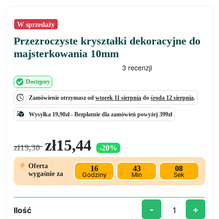
W sprzedaży
Przezroczyste kryształki dekoracyjne do
majsterkowania 10mm
Dostępny
Zamówienie otrzymasz od
wtorek 11 sierpnia
do
środa 12 sierpnia
.
Wysyłka 19,90zł -
Bezpłatnie
dla zamówień powyżej 399zł
Pierwotna
Aktualna
zł
15,44
zł
19,30
-20%
cena
cena
wynosiła:
wynosi:
Oferta
16
43
07
zł19,30.
zł15,44.
wygaśnie za
Godziny
Min
Sek
-
+
Ilość
ilość