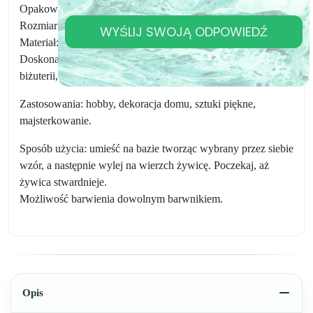
Opakowanie: 100g
Rozmiar: 10*10mm (4 karaty)
WYŚLIJ SWOJĄ ODPOWIEDŹ
Materiał: akryl
Doskonały do ​​dekoracji wnętrz, polewania farbą, tworzenia
biżuterii, dodatków odzieżowych i innych rzemiosł.
Zastosowania: hobby, dekoracja domu, sztuki piękne,
majsterkowanie.
Sposób użycia: umieść na bazie tworząc wybrany przez siebie
wzór, a następnie wylej na wierzch żywicę. Poczekaj, aż
żywica stwardnieje.
Możliwość barwienia dowolnym barwnikiem.
Opis