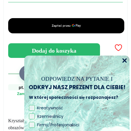
Przezroczyste
kryształki
dekoracyjne
do
majsterkowania
10mm
Dodaj do koszyka
ODPOWIEDZ NA PYTANIE I
ODKRYJ NASZ PREZENT DLA CIEBIE!
pt., 7. sie
pon., 10. sie - wt.,
wt., 11. sie - czw.,
11. sie
13. sie
Zamówiony
W której społeczności się rozpoznajesz?
Zamówienie wysłane
Przewidywany czas
dostawy
Kreatywność
Rzemieślnicy
Kryształy dekoracyjne doskonale nadają się do dekoracji
Firmy/Profesjonaliści
obrazów.