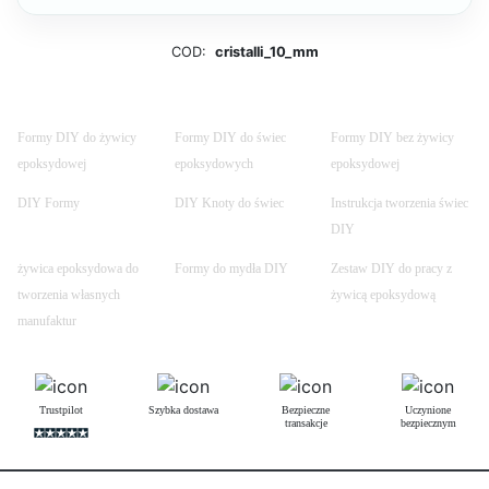
COD:
cristalli_10_mm
Formy DIY do żywicy
Formy DIY do świec
Formy DIY bez żywicy
epoksydowej
epoksydowych
epoksydowej
DIY Formy
DIY Knoty do świec
Instrukcja tworzenia świec
DIY
żywica epoksydowa do
Formy do mydła DIY
Zestaw DIY do pracy z
tworzenia własnych
żywicą epoksydową
manufaktur
Trustpilot
Szybka dostawa
Bezpieczne
Uczynione
transakcje
bezpiecznym