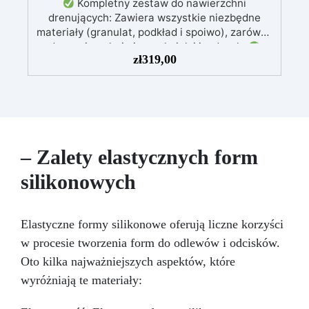
Kompletny zestaw do nawierzchni
drenujących: Zawiera wszystkie niezbędne
materiały (granulat, podkład i spoiwo), zarówno
do powierzchni pieszych, jak i jezdnych.
zł
319,00
Łatwy w aplikacji: Szczegółowe instrukcje
zapewniają doskonałe rezultaty, nawet bez
doświadczenia, z bezpłatną pomocą
wideo/telefoniczną.
Ekonomiczny i szybki:
Odnawia powierzchnie przy minimalnym
koszcie, unikając kosztownych prac
naprawczych, w zaledwie 24 godziny.
– Zalety elastycznych form
Wszechstronny i personalizowany: Nadaje się
silikonowych
do betonu, cementu, starych nawierzchni i
ziemi utwardzonej (po wcześniejszej
konsultacji).
Żywice odporne na upływ
czasu: Nowoczesne żywice gwarantują
Elastyczne formy silikonowe oferują liczne korzyści
odporność na ścieranie i stabilność koloru
w procesie tworzenia form do odlewów i odcisków.
przez wiele lat.
Oto kilka najważniejszych aspektów, które
wyróżniają te materiały: