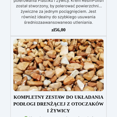
polerowania Plastiku i Żywicy. Krem ResinPolish
został stworzony, by polerować powierzchnie
żywiczne za jednym pociągnięciem. Jest
również idealny do szybkiego usuwania
średniozaawansowanego utleniania,
delikatnych zadrapań, skaz i innych drobnych
zł
56,00
defektów na żywicznej powierzchni. Ten krem
usuwa defekty pozostawione przez środki
ścierne o ziarnistości P1500 lub mniejszej i
pozostawia wspaniałe wykończenie
pozbawione niedoskonałości nawet na
ciemniejszych żelkotach, które mogą sprawiać
więcej trudności.
KOMPLETNY ZESTAW DO UKŁADANIA
PODŁOGI DRENŻĄCEJ Z OTOCZAKÓW
I ŻYWICY