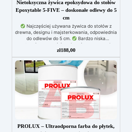
Nietoksyczna żywica epoksydowa do stołów
Epoxytable 5-FIVE – doskonałe odlewy do 5
cm
Najczęściej używana żywica do stołów z
drewna, designu i majsterkowania, odpowiednia
do odlewów do 5 cm.
Bardzo niska
egzotermia zapewniająca bezpieczną pracę bez
zł
188,00
przegrzewania.
Odporna na zarysowania i
żółknięcie dzięki filtrom UV i wysokiej jakości
mechanicznej.
Niska lepkość, eliminująca
pęcherzyki powietrza i zapewniająca gładkie
wykończenie.
Bezpieczna i nietoksyczna,
wolna od BPA/VOC, certyfikowana do
długotrwałego kontaktu ze skórą.
PROLUX – Ultraodporna farba do płytek,