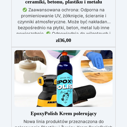
ceramiki, betonu, plastiku i metalu
Zaawansowana ochrona: Odporna na
promieniowanie UV, żółknięcie, ścieranie i
czynniki atmosferyczne. Może być nakładana
bezpośrednio na płytki, beton, metal lub inne
powierzchnie.
Odpowiednia do wilgotnych i
intensywnie użytkowanych miejsc: Specjalna
zł
36,00
formuła, idealna do środowisk wymagających
najwyższej trwałości.
Wszechstronne i
personalizowane wykończenie: Dostępna w
kolorystyce RAL lub NCS, z wykończeniem w
połysku. Kryjąca już przy jednej warstwie.
Uniwersalna: Doskonała do podłóg, parkingów,
magazynów oraz do powłok na odpowiednio
przygotowanej stali.
Zgodność i
bezpieczeństwo: Zgodna z Rozporządzeniem
UE nr 305/2011 – Rozporządzeniem UE nr
574/2014 – Oznakowanie CE zgodnie z normą
EN 1504-2 oraz odpowiednią Deklaracją
EpoxyPolish Krem polerujący
Właściwości Użytkowych (DoP).
Nowa linia produktów przeznaczona do