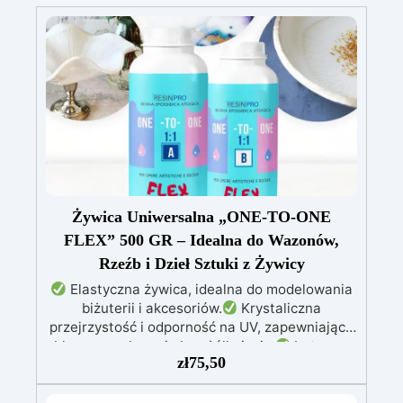
Żywica Uniwersalna „ONE-TO-ONE
FLEX” 500 GR – Idealna do Wazonów,
Rzeźb i Dzieł Sztuki z Żywicy
Elastyczna żywica, idealna do modelowania
biżuterii i akcesoriów.
Krystaliczna
przejrzystość i odporność na UV, zapewniające
błyszczące kreacje bez żółknięcia.
Łatwa w
zł
75,50
użyciu – proporcja mieszania 1:1 i długi czas
obróbki dla precyzyjnych detali.
Kompatybilna z barwnikami w paście i proszku,