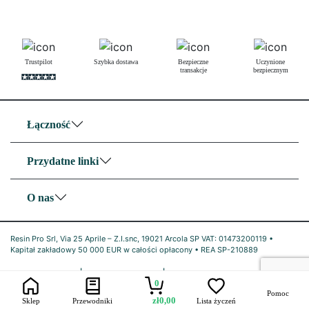
Trustpilot
Szybka dostawa
Bezpieczne
Uczynione
transakcje
bezpiecznym
Łączność
Przydatne linki
O nas
Resin Pro Srl, Via 25 Aprile – Z.I.snc, 19021 Arcola SP VAT: 01473200119 •
Kapitał zakładowy 50 000 EUR w całości opłacony • REA SP-210889
|
|
Polityka prywatności
Polityka plików cookie
Polityka plików cookie UE
0
Pomoc
zł
0,00
Sklep
Przewodniki
Lista życzeń