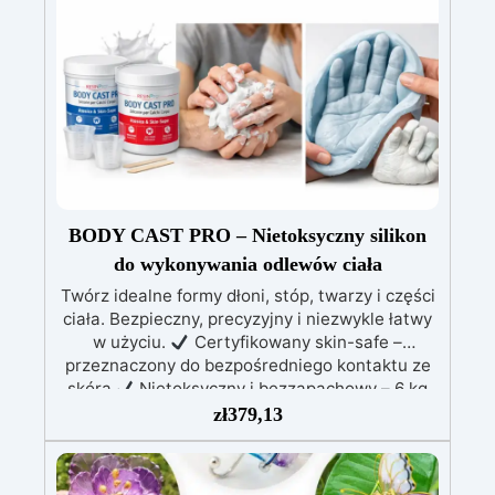
umożliwiając nieskończone możliwości
personalizacji.
Bezpieczna i certyfikowana –
BPA Free, bez rozpuszczalników i
bezzapachowa, wyprodukowana w 100% we
Włoszech.
BODY CAST PRO – Nietoksyczny silikon
do wykonywania odlewów ciała
Twórz idealne formy dłoni, stóp, twarzy i części
ciała. Bezpieczny, precyzyjny i niezwykle łatwy
w użyciu.
Certyfikowany skin-safe –
przeznaczony do bezpośredniego kontaktu ze
skórą
Nietoksyczny i bezzapachowy – 6 kg
wystarcza na całe ciało
Wiąże w 20 minut –
zł
379,13
idealny do dłoni, stóp i twarzy
Bardzo
wysoka szczegółowość – odwzorowuje każdy
detal skóry
Łatwe mieszanie 1:1 (A+B) –