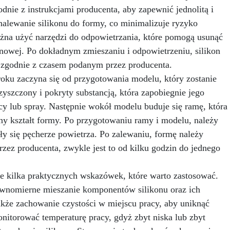
nie z instrukcjami producenta, aby zapewnić jednolitą i
ARTSOAP to włoska marka,
ędąca synonimem wysokiej
lewanie silikonu do formy, co minimalizuje ryzyko
kości i bezpieczeństwa. Nasze
żna użyć narzędzi do odpowietrzania, które pomogą usunąć
formy do mydła spełniają
onowej. Po dokładnym zmieszaniu i odpowietrzeniu, silikon
ystkie europejskie standardy
ezpieczeństwa.
Trwałość:
 zgodnie z czasem podanym przez producenta.
Formy silikonowe ARTSOAP
oku zaczyna się od przygotowania modelu, który zostanie
stały zaprojektowane tak, aby
szczony i pokryty substancją, która zapobiegnie jego
ytrzymać użytkowanie przez
ący lub spray. Następnie wokół modelu buduje się ramę, która
długi czas. Będziesz mógł je
ponownie wykorzystać bez
ny kształt formy. Po przygotowaniu ramy i modelu, należy
utraty precyzji kształtu.
yły się pęcherze powietrza. Po zalewaniu, formę należy
Wszechstronność: Oprócz
rzez producenta, zwykle jest to od kilku godzin do jednego
odukcji mydła formy ARTSOAP
żna wykorzystać do szeregu
ych kreacji, takich jak świece,
je kilka praktycznych wskazówek, które warto zastosować.
ipsy i żywice. Możliwości są
ównomierne mieszanie komponentów silikonu oraz ich
eskończone! Kliknij dodaj do
akże zachowanie czystości w miejscu pracy, aby uniknąć
szyka i zanurz się w świecie
cznie robionego mydła. Dodaj
nitorować temperaturę pracy, gdyż zbyt niska lub zbyt
rakterystyczny akcent swoim