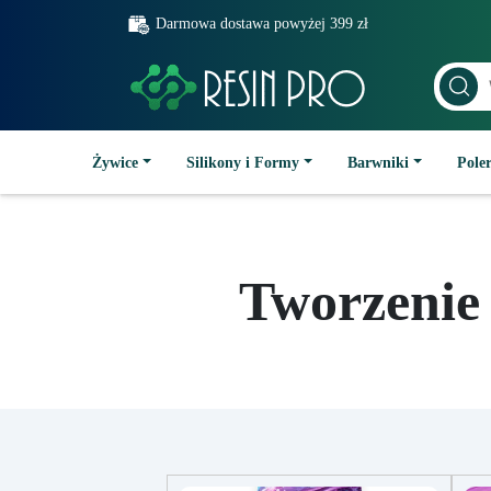
Darmowa dostawa powyżej 399 zł
Żywice
Silikony i Formy
Barwniki
Poler
Tworzenie