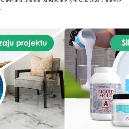
twardzania silikonu. Stosowanie tych wskazówek pomoże
produktom kosmetycznym,
.
używając substancji
zapachowych i barwników
mydlanych. Nie możesz się
oczekać, aż zobaczysz swoje
owe, ręcznie robione mydło
DIY!