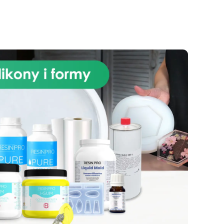
produkcji mydła formy ARTSOAP
można wykorzystać do wielu
innych kreacji, takich jak świece,
gipsy i żywice. Możliwości są
nieskończone! Kup teraz: nadaj
swoim produktom
kosmetycznym osobisty
charakter, używając substancji
zapachowych i barwników
mydlanych. Będziesz
zachwycony!