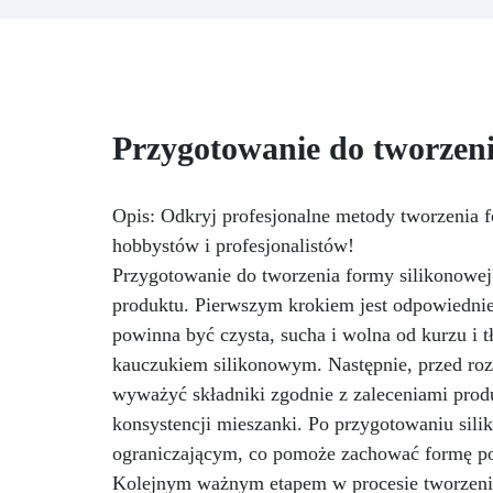
Wystarczy nałożyć olej za
pomocą wacika, aby odświeżyć i
t
zabezpieczyć powierzchnię
formy, zachowując jej wydajność.
w
Specjalne efekty w żywicy:
Dodaj kilka kropel oleju do
tw
Przygotowanie do tworzeni
żywicy, aby uzyskać zaskakujące
i dynamiczne efekty, takie jak
na
komórki i przejścia kolorów,
Fo
podczas wylewania.
Fluid
Opis: Odkryj profesjonalne metody tworzenia 
painting: Używaj oleju z
u
hobbystów i profesjonalistów!
barwnikami akrylowymi w
w
Przygotowanie do tworzenia formy silikonowej
technice pouring, aby uzyskać
os
produktu. Pierwszym krokiem jest odpowiednie
efekt mokrej powierzchni i dodać
7
głębi do swoich dzieł.
prz
powinna być czysta, sucha i wolna od kurzu i 
Wszechstronność i kreatywność:
kauczukiem silikonowym. Następnie, przed rozp
Idealny nie tylko do ochrony
Ni
wyważyć składniki zgodnie z zaleceniami produ
form, ale także do rozszerzenia
możliwości twórczych w
wł
konsystencji mieszanki. Po przygotowaniu sili
sztukach wizualnych oraz
pr
ograniczającym, co pomoże zachować formę po
tworzeniu z żywicą.
Kolejnym ważnym etapem w procesie tworzenia