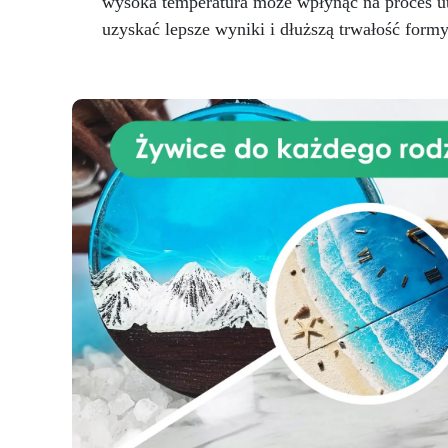
wysoka temperatura może wpłynąć na proces u
uzyskać lepsze wyniki i dłuższą trwałość formy
d
n