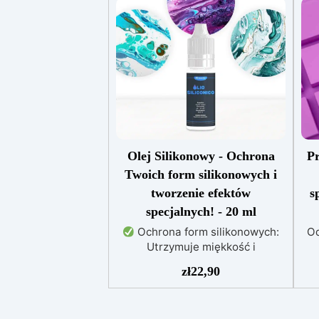
Olej Silikonowy - Ochrona
P
Twoich form silikonowych i
tworzenie efektów
s
specjalnych! - 20 ml
Ochrona form silikonowych:
Od
Utrzymuje miękkość i
właściwości antyadhezyjne form
rz
zł
22,90
silikonowych, zapobiegając
się
zużyciu i przedłużając ich
trwałość.
Łatwość w użyciu:
m