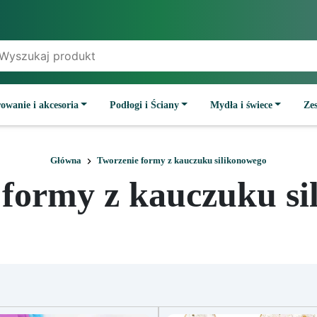
owanie i akcesoria
Podłogi i Ściany
Mydła i świece
Ze
Główna
Tworzenie formy z kauczuku silikonowego
 formy z kauczuku si