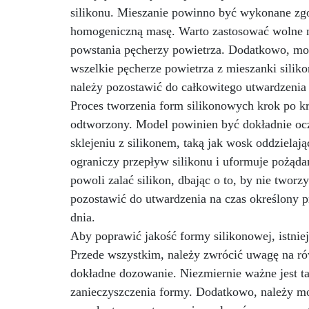
silikonu. Mieszanie powinno być wykonane zgod
b
homogeniczną masę. Warto zastosować wolne na
ja
powstania pęcherzy powietrza. Dodatkowo, mo
wszelkie pęcherze powietrza z mieszanki silik
wsz
b
należy pozostawić do całkowitego utwardzenia
Proces tworzenia form silikonowych krok po kr
zo
odtworzony. Model powinien być dokładnie oczy
w
sklejeniu z silikonem, taką jak wosk oddzielaj
ograniczy przepływ silikonu i uformuje pożąda
powoli zalać silikon, dbając o to, by nie tworz
pozostawić do utwardzenia na czas określony p
pr
mo
dnia.
inn
Aby poprawić jakość formy silikonowej, istnie
g
Przede wszystkim, należy zwrócić uwagę na r
ni
dokładne dozowanie. Niezmiernie ważne jest t
ko
rę
zanieczyszczenia formy. Dodatkowo, należy mo
cha