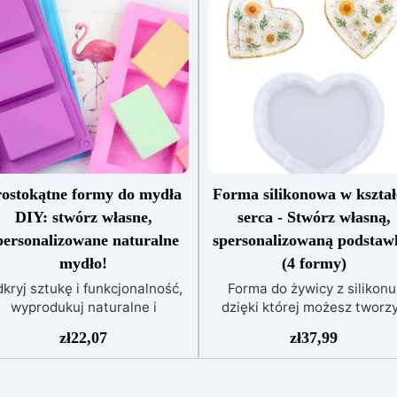
rostokątne formy do mydła
Forma silikonowa w kształ
DIY: stwórz własne,
serca - Stwórz własną,
personalizowane naturalne
spersonalizowaną podstaw
mydło!
(4 formy)
kryj sztukę i funkcjonalność,
Forma do żywicy z silikonu
wyprodukuj naturalne i
dzięki której możesz tworz
emieślnicze mydło DIY, które
fantastyczne podkładki w
zł
22,07
zł
37,99
 wyróżnia! Formy silikonowe z
kształcie serca, wykonane 
linii ARTSOAP do domowych
profesjonalnego silikonu i
ydeł idealnie nadają się do
całkowicie wolne od