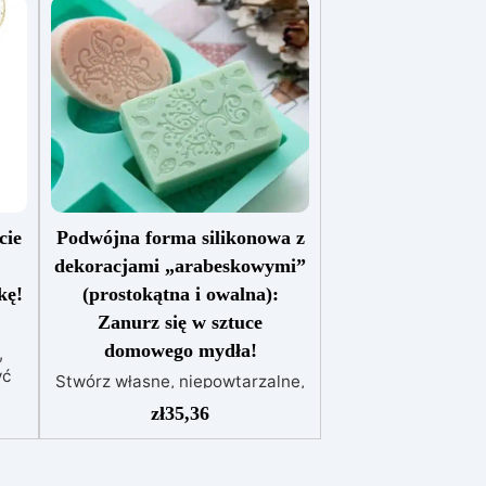
cie
Podwójna forma silikonowa z
dekoracjami „arabeskowymi”
kę!
(prostokątna i owalna):
Zanurz się w sztuce
domowego mydła!
,
yć
Stwórz własne, niepowtarzalne,
ręcznie robione mydło za
zł
35,36
z
pomocą naszej podwójnej formy
(prostokątnej i owalnej) drobno
ozdobionej motywami