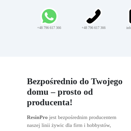
+48 796 617 366
+48 796 617 366
inf
Bezpośrednio do Twojego
domu – prosto od
producenta!
ResinPro
jest bezpośrednim producentem
naszej linii żywic dla firm i hobbystów,