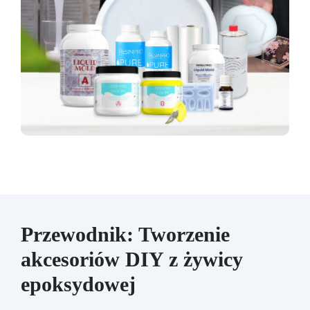
Zalecana grubość ścianek: Małe formy: co
najmniej 5 mm Duże formy: stosuj ramkę
usztywniającą z gipsu lub żywicy Materiały
kompatybilne: Żywice epoksydowe, poliuretan,
gips, cement, wosk, mydło i inne materiały
stałe. Ograniczenia: Nie nadaje się do form
narażonych na temperatury powyżej +250 °C
oraz na agresywne chemikalia niekompatybilne
z silikonem.
Przewodnik: Tworzenie
akcesoriów DIY z żywicy
epoksydowej