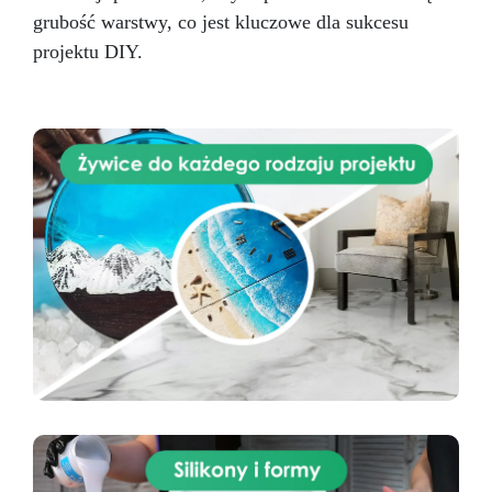
(przeźroczystą) z częścią B (przeźroczystą) w
grubość warstwy, co jest kluczowe dla sukcesu
proporcji 1:1 wagowo. Na przykład 100 g części
A z 100 g części B. Użyj precyzyjnej wagi.
projektu DIY.
Naczynie do mieszania: Czyste, suche i wolne
od tłuszczu. Mieszanie: Mieszaj powoli czystą
szpatułką, zbierając mieszankę z boków i dna
naczynia, aby uzyskać jednorodną masę. Unikaj
powstawania pęcherzyków powietrza.
Wlewanie: Wlej silikon powoli z jednego punktu,
pozwalając materiałowi naturalnie wypełnić
formę bez powietrza. Odpowietrzanie
(opcjonalnie): Dla bardzo drobnych detali
zaleca się użycie komory próżniowej.
Utwardzanie: Przy 25 °C czas pracy ok. 30–40
minut, następnie pozostaw do utwardzenia.
Wyjmowanie i pielęgnacja formy: Po całkowitym
utwardzeniu delikatnie wyjmij model z formy.
Formy myj letnią wodą z delikatnym mydłem.
Przechowuj w suchym, chłodnym miejscu z dala
od światła słonecznego. Aby przedłużyć
żywotność formy, stosuj olej silikonowy po
każdym użyciu. Dodatkowe wskazówki: