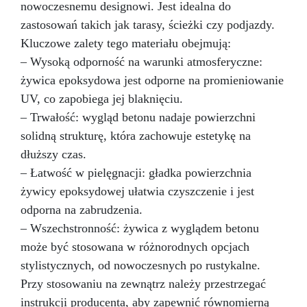
nowoczesnemu designowi. Jest idealna do
tworzenia unikatowych i profesjonalnych
projektów. Tabela zastosowań Branża
zastosowań takich jak tarasy, ścieżki czy podjazdy.
Zastosowania Twardość Shore A Linia
Kluczowe zalety tego materiału obejmują:
produktów Rękodzieło i modelarstwo
– Wysoką odporność na warunki atmosferyczne:
Jubilerstwo, miniatury, mydła i kosmetyki stałe
10–20 Pure Mold Sztuka i rzeźba Rzeźby,
żywica epoksydowa jest odporne na promieniowanie
artystyczne odlewy 20–30 Pure Mold
UV, co zapobiega jej blaknięciu.
Budownictwo i konstrukcje Formy do betonu,
– Trwałość: wygląd betonu nadaje powierzchni
kamienie dekoracyjne 30 Pure Mold
solidną strukturę, która zachowuje estetykę na
Prototypowanie Szybkie prototypy, części
mechaniczne 30 Pure Mold Film i efekty
dłuższy czas.
specjalne Protezy i efekty sceniczne 10 Pure
– Łatwość w pielęgnacji: gładka powierzchnia
Mold Dane techniczne: Kolor: Przeźroczysty
żywicy epoksydowej ułatwia czyszczenie i jest
Gęstość (g/cm³): 1,08 Lepkość (mPa·s): Część
A: 5000±1000 Część B: 4500±1000 Proporcje
odporna na zabrudzenia.
mieszania (A:B): 1:1 (waga) Czas pracy (25 °C):
– Wszechstronność: żywica z wyglądem betonu
30–40 minut Czas utwardzania (25 °C): 3–5
może być stosowana w różnorodnych opcjach
godzin Twardość Shore A: 10±2 Wydłużenie (%):
stylistycznych, od nowoczesnych po rustykalne.
450 Wytrzymałość na rozciąganie (MPa): 3,2
Instrukcje użycia i wskazówki techniczne
Przy stosowaniu na zewnątrz należy przestrzegać
Przygotowanie mieszanki: Wymieszaj część A
instrukcji producenta, aby zapewnić równomierną