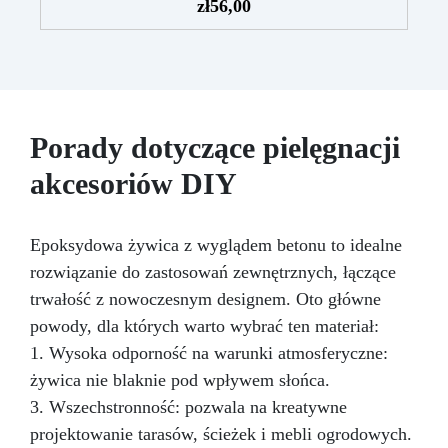
zł
56,00
defektów na żywicznej powierzchni. Ten krem
usuwa defekty pozostawione przez środki
ścierne o ziarnistości P1500 lub mniejszej i
pozostawia wspaniałe wykończenie
pozbawione niedoskonałości nawet na
ciemniejszych żelkotach, które mogą sprawiać
Porady dotyczące pielęgnacji
więcej trudności.
akcesoriów DIY
Epoksydowa żywica z wyglądem betonu to idealne
rozwiązanie do zastosowań zewnętrznych, łączące
trwałość z nowoczesnym designem. Oto główne
powody, dla których warto wybrać ten materiał:
1. Wysoka odporność na warunki atmosferyczne:
żywica nie blaknie pod wpływem słońca.
3. Wszechstronność: pozwala na kreatywne
projektowanie tarasów, ścieżek i mebli ogrodowych.