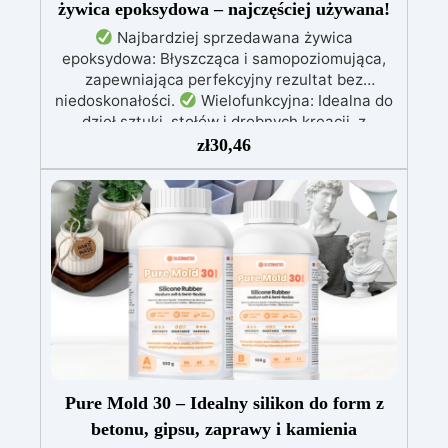
żywica epoksydowa – najczęściej używana!
Najbardziej sprzedawana żywica
epoksydowa: Błyszcząca i samopoziomująca,
zapewniająca perfekcyjny rezultat bez
niedoskonałości.
Wielofunkcyjna: Idealna do
dzieł sztuki, stołów i drobnych kreacji, z
możliwością wylewania od 1 mm do 2 cm.
zł
30,46
Odporna na zarysowania i promieniowanie UV:
Gwarantuje trwałe, intensywne i nienaruszone
prace, które nie żółkną z biegiem czasu.
Niska lepkość i formuła przeciwbąbelkowa: Dla
perfekcyjnych rezultatów, idealna do wlewania
do form i zatapiania.
Certyfikowana jako
bezpieczna po utwardzeniu: Bezpieczna w
kontakcie ze skórą, wolna od BPA i VoC,
zapewniając bezpieczeństwo i wysoką jakość.
Pure Mold 30 – Idealny silikon do form z
betonu, gipsu, zaprawy i kamienia