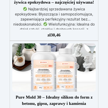
żywica epoksydowa – najczęściej używana!
Najbardziej sprzedawana żywica
epoksydowa: Błyszcząca i samopoziomująca,
zapewniająca perfekcyjny rezultat bez
niedoskonałości.
Wielofunkcyjna: Idealna do
dzieł sztuki, stołów i drobnych kreacji, z
możliwością wylewania od 1 mm do 2 cm.
zł
30,46
Odporna na zarysowania i promieniowanie UV:
Gwarantuje trwałe, intensywne i nienaruszone
prace, które nie żółkną z biegiem czasu.
Niska lepkość i formuła przeciwbąbelkowa: Dla
perfekcyjnych rezultatów, idealna do wlewania
do form i zatapiania.
Certyfikowana jako
bezpieczna po utwardzeniu: Bezpieczna w
kontakcie ze skórą, wolna od BPA i VoC,
zapewniając bezpieczeństwo i wysoką jakość.
Pure Mold 30 – Idealny silikon do form z
betonu, gipsu, zaprawy i kamienia