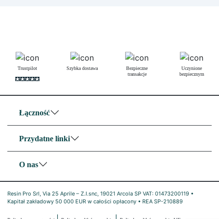
Trustpilot
Szybka dostawa
Bezpieczne
Uczynione
transakcje
bezpiecznym
Łączność
Przydatne linki
O nas
Resin Pro Srl, Via 25 Aprile – Z.I.snc, 19021 Arcola SP VAT: 01473200119 •
Kapitał zakładowy 50 000 EUR w całości opłacony • REA SP-210889