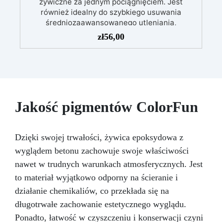
żywiczne za jednym pociągnięciem. Jest
również idealny do szybkiego usuwania
średniozaawansowanego utleniania,
delikatnych zadrapań, skaz i innych drobnych
zł
56,00
defektów na żywicznej powierzchni. Ten krem
usuwa defekty pozostawione przez środki
ścierne o ziarnistości P1500 lub mniejszej i
pozostawia wspaniałe wykończenie
pozbawione niedoskonałości nawet na
ciemniejszych żelkotach, które mogą sprawiać
Jakość pigmentów ColorFun
więcej trudności.
Dzięki swojej trwałości, żywica epoksydowa z
wyglądem betonu zachowuje swoje właściwości
nawet w trudnych warunkach atmosferycznych. Jest
to materiał wyjątkowo odporny na ścieranie i
działanie chemikaliów, co przekłada się na
długotrwałe zachowanie estetycznego wyglądu.
Ponadto, łatwość w czyszczeniu i konserwacji czyni