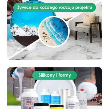
tworzenia unikatowych i profesjonalnych
projektów. Tabela zastosowań Branża
Zastosowania Twardość Shore A Linia
produktów Rękodzieło i modelarstwo
Jubilerstwo, miniatury, mydła i kosmetyki stałe
10–20 Pure Mold Sztuka i rzeźba Rzeźby,
artystyczne odlewy 20–30 Pure Mold
Budownictwo i konstrukcje Formy do betonu,
kamienie dekoracyjne 30 Pure Mold
Prototypowanie Szybkie prototypy, części
mechaniczne 30 Pure Mold Film i efekty
specjalne Protezy i efekty sceniczne 10 Pure
Mold Dane techniczne: Kolor: Przeźroczysty
Gęstość (g/cm³): 1,08 Lepkość (mPa·s): Część
A: 5000±1000 Część B: 4500±1000 Proporcje
mieszania (A:B): 1:1 (waga) Czas pracy (25 °C):
30–40 minut Czas utwardzania (25 °C): 3–5
godzin Twardość Shore A: 10±2 Wydłużenie (%):
450 Wytrzymałość na rozciąganie (MPa): 3,2
Instrukcje użycia i wskazówki techniczne
Przygotowanie mieszanki: Wymieszaj część A