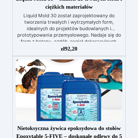
ciężkich materiałów
Liquid Mold 30 został zaprojektowany do
tworzenia trwałych i wytrzymałych form,
idealnych do projektów budowlanych i
prototypowania przemysłowego. Nadaje się do
form z betonu, ozdób, cegieł dekoracyjnych,
kamieni sztucznych, prototypów
zł
92,20
przemysłowych, części technicznych oraz
dużych form. Kompatybilny z: betonem, gipsem,
żywicą poliuretanową, żywicą epoksydową,
cementem oraz ciężkimi materiałami.
MOCNY I WYTRZYMAŁY Twardość Shore A
30±2, idealna do podtrzymywania ciężkich
materiałów takich jak beton, żywice i gips.
WYSOKA PRECYZJA Optymalna lepkość (Część
A: 23000±2000 mPa.s) zapewniająca
równomierne rozprowadzenie materiału.
ZALECANE ZASTOSOWANIA Formy do betonu i
kamieni sztucznych. Prototypy części
Nietoksyczna żywica epoksydowa do stołów
mechanicznych i komponentów technicznych.
Epoxytable 5-FIVE – doskonałe odlewy do 5