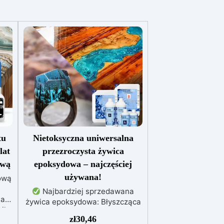
tu
Nietoksyczna uniwersalna
lat
przezroczysta żywica
ową
epoksydowa – najczęściej
używana!
ową
Najbardziej sprzedawana
ały
żywica epoksydowa: Błyszcząca
ik
i samopoziomująca,
zł
30,46
taw
zapewniająca perfekcyjny