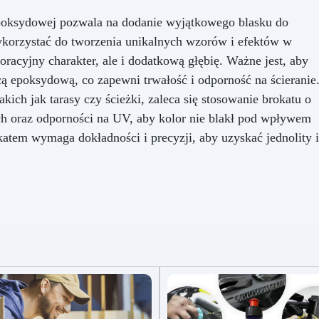
kna powierzchnia, odporna na
Oprócz żywicy i pigmentów
poksydowej pozwala na dodanie wyjątkowego blasku do
dę, ciepło i zadrapania, która
zestaw zawiera również
ykorzystać do tworzenia unikalnych wzorów i efektów w
wzbogaca wnętrze o
specjalnie wybrane narzędzi
onadczasowy akcent i klasę.
które ułatwiają aplikację i
koracyjny charakter, ale i dodatkową głębię. Ważne jest, aby
zapewniają gładkie i
cą epoksydową, co zapewni trwałość i odporność na ścieranie
profesjonalne wykończenie.
ich jak tarasy czy ścieżki, zaleca się stosowanie brokatu o
aplikacji żywicy po wykończe
h oraz odporności na UV, aby kolor nie blakł pod wpływem
każdy krok został przemyśla
aby zagwarantować końco
atem wymaga dokładności i precyzji, aby uzyskać jednolity i
wynik przekraczający
oczekiwania, oferując trwa
powierzchnię o imponując
wrażeniu wizualnym.