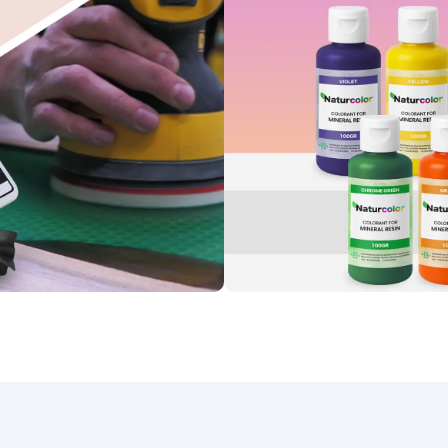
ściernych, dlatego może b
stosowana do wszystkich
ciemnych powierzchni
(zwłaszcza pokrytych żywicą