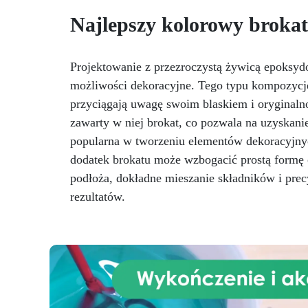
solidnych i precyzyjnych form.
od
Najlepszy kolorowy brokat
Dzięki zwiększonej sztywności
doskonale nadaje się do
materiałów ciężkich, takich jak
beton i kamienie sztuczne, a
Projektowanie z przezroczystą żywicą epoksydow
jego wysoka odporność
cze
możliwości dekoracyjne. Tego typu kompozycje
chemiczna umożliwia
przyciągają uwagę swoim blaskiem i oryginaln
długotrwały kontakt z żywicami i
rozpuszczalnikami
zawarty w niej brokat, co pozwala na uzyskanie
zm
przemysłowymi. Główne
osz
popularna w tworzeniu elementów dekoracyjnych
zastosowania: Formy do betonu:
dodatek brokatu może wzbogacić prostą formę 
trwałe formy do cementu, gipsu i
podłoża, dokładne mieszanie składników i prec
kamienia dekoracyjnego
Prototypowanie i części
rezultatów.
techniczne: modele i elementy o
wysokiej precyzji i odporności
Branże: Budownictwo i
konstrukcje Przemysł
mechaniczny i inżynieria Dane
techniczne: Czas pracy: 30–40
minut Czas utwardzania: 4–6