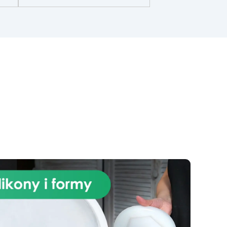
do
rezultat bez niedoskonałości.
Wielofunkcyjna: Idealna do dzieł
icą
sztuki, stołów i drobnych kreacji,
 i
z możliwością wylewania od 1
mm do 2 cm.
Odporna na
y
zarysowania i promieniowanie
UV: Gwarantuje trwałe,
y i
intensywne i nienaruszone
prace, które nie żółkną z biegiem
ć
czasu.
Niska lepkość i formuła
przeciwbąbelkowa: Dla
nia
perfekcyjnych rezultatów,
i i
idealna do wlewania do form i
zatapiania.
Certyfikowana
jako bezpieczna po utwardzeniu:
Bezpieczna w kontakcie ze
sób
skórą, wolna od BPA i VoC,
zapewniając bezpieczeństwo i
ny
wysoką jakość.
est