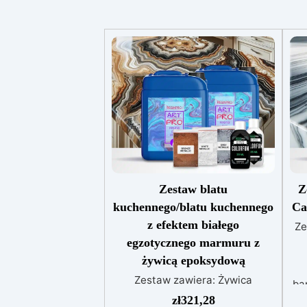
Zestaw blatu
Z
kuchennego/blatu kuchennego
Ca
z efektem białego
Ze
egzotycznego marmuru z
żywicą epoksydową
Zestaw zawiera: Żywica
ba
epoksydowa Art Pro Pigment
zł
321,28