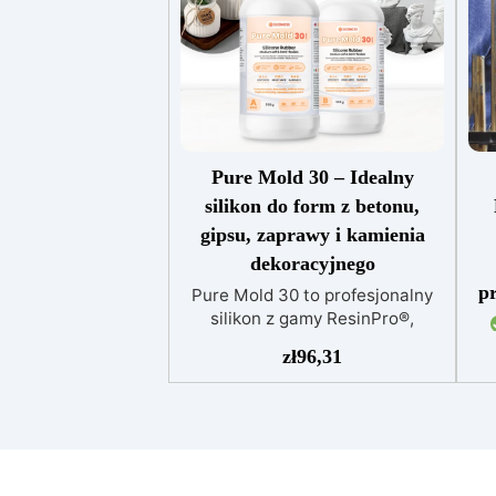
Pure Mold 30 – Idealny
silikon do form z betonu,
gipsu, zaprawy i kamienia
dekoracyjnego
pr
Pure Mold 30 to profesjonalny
silikon z gamy ResinPro®,
opracowany specjalnie do
W
zł
96,31
zastosowań w budownictwie i
p
konstrukcjach. Dzięki twardości
tw
Shore A 30±2 i naturalnej
1
przezroczystości oferuje idealne
połączenie sztywności i
wytrzymałości do tworzenia