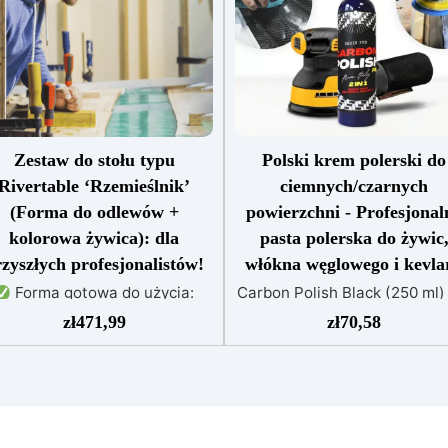
Zestaw do stołu typu
Polski krem ​​polerski do
Rivertable ‘Rzemieślnik’
ciemnych/czarnych
(Forma do odlewów +
powierzchni - Profesjonal
kolorowa żywica): dla
pasta polerska do żywic
zyszłych profesjonalistów!
włókna węglowego i kevla
Forma gotowa do użycia:
Carbon Polish Black (250 ml
ykonana z płyty wiórowej z
ostateczny produkt do
zł
471,99
zł
70,58
owłoką nieprzywierającą, do
polerowania powierzchni
orzenia stołów o grubości do
karbonowych, ciemnych lu
0 cm.
Żywica epoksydowa
czarnych. Wartość estetyczn
wysokiej jakości: 1,6 kg
ekonomiczna produktu
przezroczystej,
węglowego jest wysoka, dlat
samopoziomującej żywicy
istotne jest, aby powierzchn