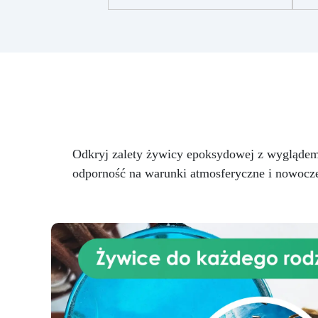
Sahara biały Pigment Sahara
brązowy Pigment Sahara szary
p
Barwnik biały Barwnik czarny
Przekształć swoją kuchnię w
oazę luksusu dzięki naszemu
ekskluzywnemu zestawowi
blatów kuchennych z efektem
egzotycznego białego marmuru,
wzbogaconym o siłę i piękno
C
żywicy epoksydowej. Ten zestaw
w
oferuje ponadczasową
Odkryj zalety żywicy epoksydowej z wyglądem b
elegancję, dodając odrobinę
p
odporność na warunki atmosferyczne i nowocze
wyrafinowania i stylu do serca
r
Twojego domu. Efekt
C
egzotycznego białego marmuru
tworzy atmosferę klasy i
cha
dystynkcji, tworząc jasne i
zachęcające otoczenie. Wysokiej
ep
jakości żywica epoksydowa
a
zapewnia powierzchnię odporną
ła
na uderzenia, plamy i ciepło,
zachowując swoją nieskazitelną