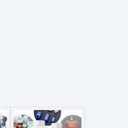
,
a,
.
 Od
nie,
ny,
wy
łą
ym