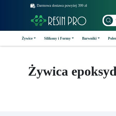
Darmowa dostawa powyżej 399 zł
Żywice
Silikony i Formy
Barwniki
Poler
Żywica epoksyd