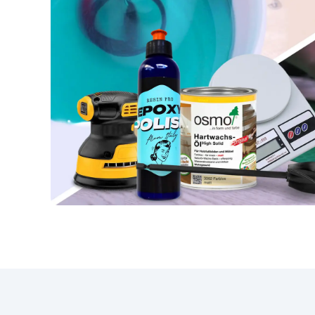
godzin Proporcje mieszania
(A:B): 1:1 Gęstość (g/cm³): 1,10
Odporność chemiczna:
doskonała Sztywność:
zoptymalizowana dla ciężkich
materiałów Kompatybilny z
żywicą epoksydową,
poliuretanem, betonem i gipsem
– Pure Mold 30 to idealny wybór
do projektów, które wymagają
trwałości, precyzji i
wytrzymałości.