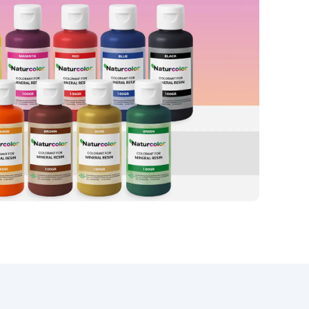
yć
utwardzania: 3–5 godzin
Kompatybilny z żywicą
epoksydową, poliuretanem,
).
woskiem, gipsem i lekkimi
materiałami Pure Mold 10 to
idealny wybór do tworzenia
unikatowych i profesjonalnych
projektów. Tabela zastosowań
Branża Zastosowania Twardość
Shore A Linia produktów
Rękodzieło i modelarstwo
Jubilerstwo, miniatury, mydła i
kosmetyki stałe 10–20 Pure Mold
Sztuka i rzeźba Rzeźby,
artystyczne odlewy 20–30 Pure
Mold Budownictwo i konstrukcje
Formy do betonu, kamienie
dekoracyjne 30 Pure Mold
Prototypowanie Szybkie
prototypy, części mechaniczne
30 Pure Mold Film i efekty