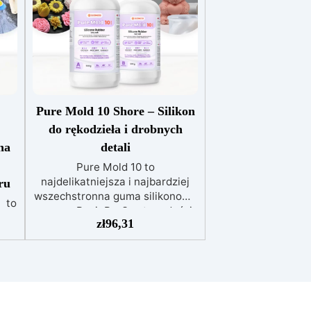
Pure Mold 10 Shore – Silikon
do rękodzieła i drobnych
na
detali
,
Pure Mold 10 to
najdelikatniejsza i najbardziej
ru
wszechstronna guma silikonowa
) to
z gamy ResinPro®, o twardości
zł
96,31
Shore A 10±2 i wysokiej
przezroczystości. Idealna do
b
tworzenia elastycznych i
a i
szczegółowych form, doskonała
do zastosowań w jubilerstwie,
ego
miniaturach, mydłach ręcznie
ię