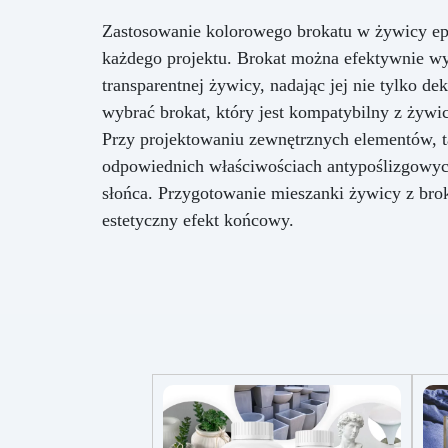
pię
Zastosowanie kolorowego brokatu w żywicy e
wo
każdego projektu. Brokat można efektywnie w
p
transparentnej żywicy, nadając jej nie tylko de
wybrać brokat, który jest kompatybilny z żywi
Przy projektowaniu zewnętrznych elementów, tak
odpowiednich właściwościach antypoślizgowyc
słońca. Przygotowanie mieszanki żywicy z brok
estetyczny efekt końcowy.