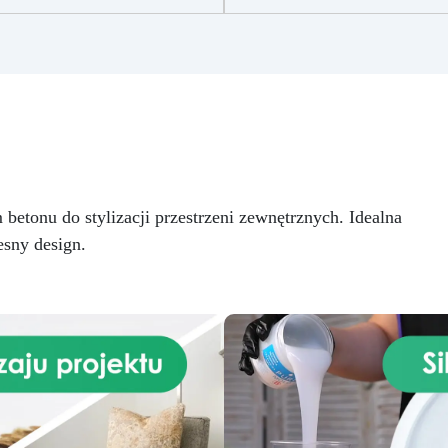
epoksydową to innowacyjny
Efektu Kwarcu Amazonitu 
rodukt zaprojektowany, aby
blatów kuchennych lub
nadać Twoim blatom
powierzchni roboczych z żyw
kuchennym, podstawom
epoksydową to innowacyjne
umywalki lub innym
estetycznie imponujące
powierzchniom luksusowy i
rozwiązanie dla tych, którz
elegancki wygląd, imitując
chcą przekształcić swoje
naturalne piękno marmuru
przestrzenie w wyrafinowan
arrara. Ten zestaw zawiera
wysokiej jakości wygląd.
szystko, co potrzebne, aby
Stworzony, aby naśladowa
etonu do stylizacji przestrzeni zewnętrznych. Idealna
przekształcić dowolną
naturalne piękno kwarcu
owierzchnię w zaskakująco
sny design.
Amazonitu, ten zestaw wyróż
ealistyczną replikę marmuru
się żywymi odcieniami zielen
arrara, znanego ze swojego
unikalnymi żyłami, które
jasnego koloru białego i
odtwarzają luksusowy i
rakterystycznych szarych żył.
poszukiwany wygląd
Zawarta w zestawie żywica
prawdziwego kamienia w spo
oksydowa jest formułowana,
zadziwiająco realistyczny.
by być wytrzymała, trwała i
Zawierający pierwszorzęd
twa w aplikacji, zapewniając
żywicę epoksydową, zestaw j
gładkie i błyszczące
wzbogacony specjalnymi