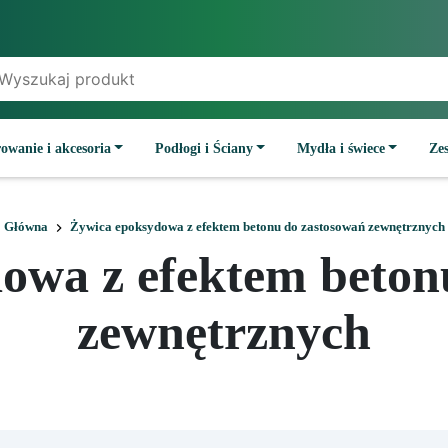
owanie i akcesoria
Podłogi i Ściany
Mydła i świece
Ze
Główna
Żywica epoksydowa z efektem betonu do zastosowań zewnętrznych
owa z efektem beton
zewnętrznych