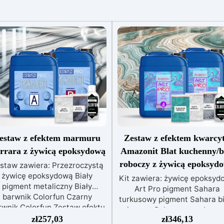
estaw z efektem marmuru
Zestaw z efektem kwarcy
rrara z żywicą epoksydową
Amazonit Blat kuchenny/b
roboczy z żywicą epoksyd
staw zawiera: Przezroczystą
żywicę epoksydową Biały
Kit zawiera: żywicę epoksyd
pigment metaliczny Biały
Art Pro pigment Sahara
barwnik Colorfun Czarny
turkusowy pigment Sahara bi
rwnik Colorfun Zestaw efektu
pigment Sahara szary barwn
marmuru Carrara z żywicą
zł
257,03
zł
346,13
biały Izopropanol 99,9% Zes