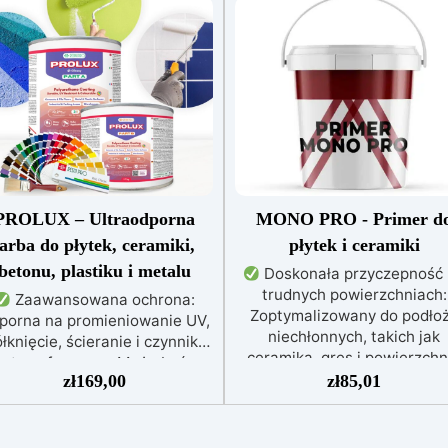
PROLUX – Ultraodporna
MONO PRO - Primer d
farba do płytek, ceramiki,
płytek i ceramiki
betonu, plastiku i metalu
Doskonała przyczepność
trudnych powierzchniach:
Zaawansowana ochrona:
Zoptymalizowany do podło
porna na promieniowanie UV,
niechłonnych, takich jak
łknięcie, ścieranie i czynniki
ceramika, gres i powierzchn
atmosferyczne. Może być
szkliste.
Wielofunkcyjny 
zł
169,00
zł
85,01
nakładana bezpośrednio na
uniwersalny: Działa jako prim
płytki, beton, metal lub inne
impregnat, środek
owierzchnie.
Odpowiednia
przeciwpyłowy i mostek scze
do wilgotnych i intensywnie