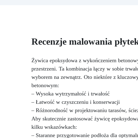
aplikowana za pomocą prostego
uż
wałka: Tilecoat to idealny
f
produkt do malowania płytek i
ceramiki, pozwalający na
t
całkowitą renowację
pe
pomieszczeń, takich jak łazienki i
Do
Recenzje malowania płyte
kuchnie. Produkt stanowi system
NCS
malowania odpowiedni do
Kry
pomieszczeń, w których obecne
Żywica epoksydowa z wykończeniem betonowym
są produkty spożywcze. Może
po
przestrzeni. Ta kombinacja łączy w sobie trwał
być stosowany do ochrony ścian
or
i sufitów zgodnie z protokołem
wyborem na zewnątrz. Oto niektóre z kluczow
prz
HACCP, aby zapobiec
betonowym:
potencjalnemu zanieczyszczeniu
– Wysoka wytrzymałość i trwałość
żywności. Zużycie orientacyjne: 1
30
kg na około 6,5 m² Kolory: RAL,
– Łatwość w czyszczeniu i konserwacji
nr
NCS - na życzenie
zg
– Różnorodność w projektowaniu tarasów, ście
Aby skutecznie zastosować żywicę epoksydow
Wł
kilku wskazówkach:
– Staranne przygotowanie podłoża dla optymaln