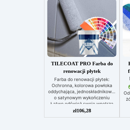
TILECOAT PRO Farba do
renowacji płytek
Farba do renowacji płytek:
Ochronna, kolorowa powłoka
oddychająca, jednoskładnikowa,
Od
o satynowym wykończeniu
żó
Łatwo odśwież swoje wnętrza
dzięki naszej farbie do płytek:
zł
106,28
wystarczy wybrać kolor, aby
nadać nowy wygląd swojemu
p
pomieszczeniu. Farba jest