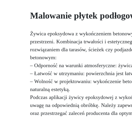
promieniowanie UV i o długim
czasie obróbki, do odlewów o
Malowanie płytek podłog
grubości do 2 cm.
Kompletny
zestaw materiałów do formy:
folia oddzielająca Shiny Shield i
Żywica epoksydowa z wykończeniem betonowym
nietoksyczny silikon IGUM dla
idealnego uszczelnienia.
przestrzeni. Kombinacja trwałości i estetyczne
Zestaw polerski z tarczami
rozwiązaniem dla tarasów, ścieżek czy podja
ni
ściernymi i profesjonalną pastą
d
betonowym:
EpoxyPolish, zapewniający
– Odporność na warunki atmosferyczne: żywica
lśniące i nieskazitelne
pr
wykończenie.
Dostępny w
– Łatwość w utrzymaniu: powierzchnia jest ła
trzech wersjach: Beginner (0,5
– Wolność w projektowaniu: wykończenie beto
m²), Pro (1 m²) i XXL (2 m²), z
naturalną estetyką.
szczegółowymi instrukcjami dla
łatwego i profesjonalnego
Podczas aplikacji żywicy epoksydowej z wyko
tworzenia. INSTRUKCJE
uwagę na odpowiednią obróbkę. Należy zapewn
DOTYCZĄCE ZESTAWU DO
oraz przestrzegać zaleceń producenta dla optyma
POLEROWANIA