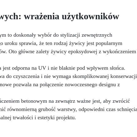
utwardzania. Odporność na
uzyskanie perfekcyjnego i
wilgoć i środki chemiczne:
jednolitego mieszania żywi
owych: wrażenia użytkowników
idealna także do trudnych
epoksydowych bez tworzenia
warunków. Wszechstronna:
pęcherzyków. Dzięki swoje
odpowiednia do
innowacyjnej technologii, t
transformatorów, uzwojeń,
 to doskonały wybór do stylizacji zewnętrznych
mieszalnik gwarantuje
płytek PCB i wrażliwych
go uroku sprawia, że ten rodzaj żywicy jest popularnym
profesjonalne rezultaty,
elementów. Długotrwała
redukując czas i wysiłek
zdów. Oto główne zalety żywicy epoksydowej z wykończeniem
ezawodność: chroni systemy
potrzebny do mieszania.
o +150°C temperatury pracy
Ponadto mieszalnik z
Dostępna w wersji
 jest odporna na UV i nie blaknie pod wpływem słońca.
mieszaniem jest łatwy w użyc
zezroczystej (do LED i łatwej
czyszczeniu i wielokrotneg
twa do czyszczenia i nie wymaga skomplikowanej konserwacji
kontroli) oraz z czarnym
użytku, co czyni go ekologic
nowe pozwala na połączenie nowoczesnego designu z
barwnikiem – osobno, dla
i ekonomicznym wyborem d
ochrony patentowej i anty-
osób pracujących z żywica
sabotażowej.
ńczeniem betonowym na zewnątrz ważne jest, aby zwrócić
epoksydowymi. Zalety:
Zapobiega tworzeniu się
ić równomierną grubość warstwy, odpowiedni czas schnięci
pęcherzyków podczas
lnej trwałości i estetyki projektu.
mieszania: dzięki delikatne
mieszaniu, mieszalnik zapob
tworzeniu się pęcherzyków