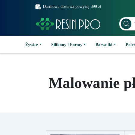
Darmowa dostawa powyżej 399 zł
Żywice
Silikony i Formy
Barwniki
Poler
Malowanie pł