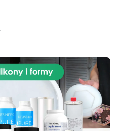
jednorazowe rękawice
Trwałe
utwardzenie również w wodzie –
solidny i odporny rezultat
Odporność na zmiany
temperatury oraz działanie
a
chloru i chemikaliów
Wszechstronność – idealna do
prac domowych, hoteli, spa i
basenów publicznych
Dlaczego warto wybrać tę
szpachlówkę
Prawdziwe
zastosowanie pod wodą – można
aplikować nawet na całkowicie
zanurzoną powierzchnię
Przyczepność do materiałów
mineralnych – idealna do płytek,
mozaiki, kamienia naturalnego
Nie spływa i nie zsuw się –
pasta pozostaje tam, gdzie ją
nałożono
Wysoka
wytrzymałość – nie pęka ani nie
odkleja się z czasem
Łatwa w