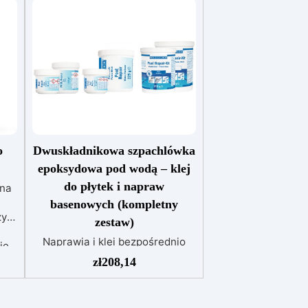
o
Dwuskładnikowa szpachlówka
epoksydowa pod wodą – klej
do płytek i napraw
 na
basenowych (kompletny
ży
zestaw)
Naprawia i klei bezpośrednio
ie
pod wodą – przylega nawet do
i
zł
208,14
mokrych powierzchni
er,
Dwuskładnikowa szpachlówka
epoksydowa na bazie żywicy o
pny