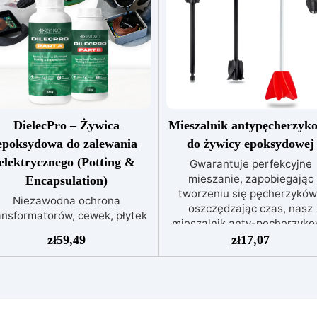
DielecPro – Żywica
Mieszalnik antypęcherzyk
epoksydowa do zalewania
do żywicy epoksydowej
elektrycznego (Potting &
Gwarantuje perfekcyjne
mieszanie, zapobiegając
Encapsulation)
tworzeniu się pęcherzyków
Niezawodna ochrona
oszczędzając czas, nasz
ansformatorów, cewek, płytek
mieszalnik anty-pęcherzyk
PCB i złączyWysoka
jest łatwy w użyciu i
zł
59,49
zł
17,07
ytrzymałość dielektryczna:
wielokrotnego użytku.
powyżej 20 kV/mm dla
Mieszalnik anty-pęcherzyk
bezpiecznej izolacji. Zero
do mieszania żywicy
skurczu: gwarantowana
epoksydowej to wysokiej jako
abilność wymiarowa podczas
narzędzie, które pozwala n