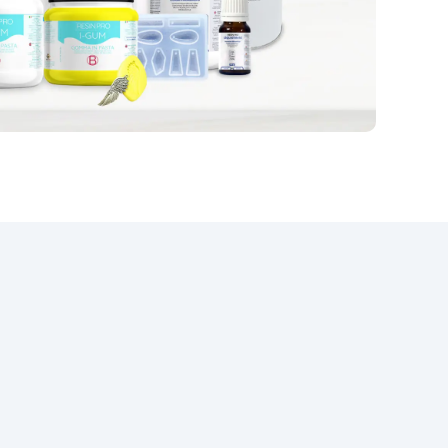
użyciu – kompletny zestaw
gotowy do użycia
Zastosowania praktyczne
Naprawa odklejonych płytek lub
mozaiki w basenie lub jacuzzi
Uszczelnianie fug, krawędzi lub
pęknięć w wilgotnym lub
zanurzonym środowisku
Mocowanie elementów
dekoracyjnych lub
funkcjonalnych pod wodą
Szybkie prace konserwacyjne na
powierzchniach ceramicznych i
kamiennych Idealna dla spa,
centrów odnowy biologicznej,
fontann i krawędzi basenów
Sposób użycia Oczyść
powierzchnię z brudu i resztek
glonów. Otwórz zestaw i załóż
dostarczone rękawice.
Wymieszaj żywicę (A) z