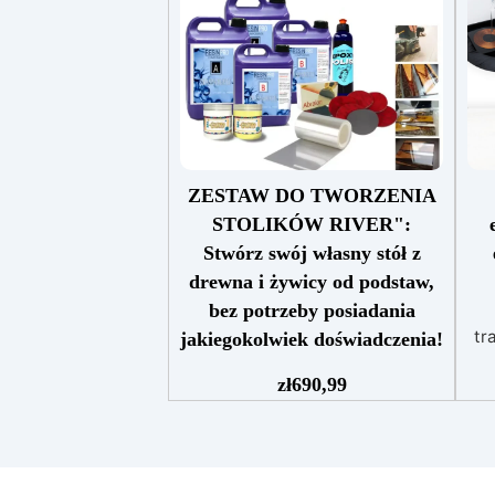
ZESTAW DO TWORZENIA
STOLIKÓW RIVER":
Stwórz swój własny stół z
drewna i żywicy od podstaw,
bez potrzeby posiadania
tr
jakiegokolwiek doświadczenia!
Zestaw "Wszystko w jednym"
w
zł
690,99
do tworzenia stołów z drewna i
żywicy, idealny dla hobbystów i
profesjonalistów, 100% Made in
Italy.
Zawiera przezroczystą
st
żywicę epoksydową odporną na