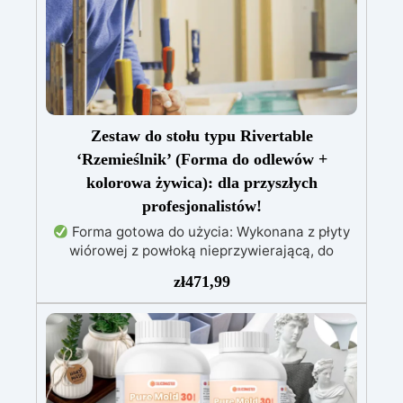
Zestaw do stołu typu Rivertable
‘Rzemieślnik’ (Forma do odlewów +
kolorowa żywica): dla przyszłych
profesjonalistów!
Forma gotowa do użycia: Wykonana z płyty
wiórowej z powłoką nieprzywierającą, do
tworzenia stołów o grubości do 10 cm.
Żywica
zł
471,99
epoksydowa wysokiej jakości: 1,6 kg
przezroczystej, samopoziomującej żywicy
odpornej na promieniowanie UV, łatwej do
wylania.
Pełny zestaw: Zawiera drewno
świerkowe impregnowane, barwniki (biały,
czarny, czerwony, niebieski, żółty), wagę i
narzędzia do mieszania.
Łatwy montaż: