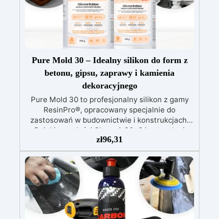
Forma już zmontowana, gotowa do użycia,
oszczędzając czas i zapewniając precyzję.
Pure Mold 30 – Idealny silikon do form z
betonu, gipsu, zaprawy i kamienia
dekoracyjnego
Pure Mold 30 to profesjonalny silikon z gamy
ResinPro®, opracowany specjalnie do
zastosowań w budownictwie i konstrukcjach.
Dzięki twardości Shore A 30±2 i naturalnej
zł
96,31
przezroczystości oferuje idealne połączenie
sztywności i wytrzymałości do tworzenia
solidnych i precyzyjnych form. Dzięki
zwiększonej sztywności doskonale nadaje się
do materiałów ciężkich, takich jak beton i
kamienie sztuczne, a jego wysoka odporność
chemiczna umożliwia długotrwały kontakt z
żywicami i rozpuszczalnikami przemysłowymi.