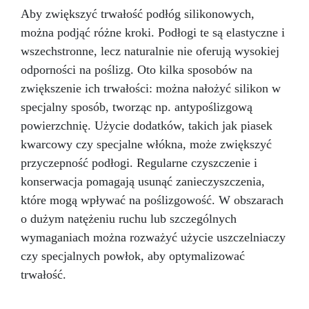
mydeł i produktów kosmetycznych. Obszary
Aby zwiększyć trwałość podłóg silikonowych,
zastosowań: Rękodzieło i modelarstwo
można podjąć różne kroki. Podłogi te są elastyczne i
Przemysł kosmetyczny i produkcja mydeł
stałych Dane techniczne: Czas pracy: 30–40
wszechstronne, lecz naturalnie nie oferują wysokiej
minut Czas utwardzania: 3–5 godzin
odporności na poślizg. Oto kilka sposobów na
Kompatybilny z żywicą epoksydową,
zwiększenie ich trwałości: można nałożyć silikon w
poliuretanem, woskiem, gipsem i lekkimi
specjalny sposób, tworząc np. antypoślizgową
materiałami Pure Mold 10 to idealny wybór do
tworzenia unikatowych i profesjonalnych
powierzchnię. Użycie dodatków, takich jak piasek
projektów. Tabela zastosowań Branża
kwarcowy czy specjalne włókna, może zwiększyć
Zastosowania Twardość Shore A Linia
przyczepność podłogi. Regularne czyszczenie i
produktów Rękodzieło i modelarstwo
Jubilerstwo, miniatury, mydła i kosmetyki stałe
konserwacja pomagają usunąć zanieczyszczenia,
10–20 Pure Mold Sztuka i rzeźba Rzeźby,
które mogą wpływać na poślizgowość. W obszarach
artystyczne odlewy 20–30 Pure Mold
o dużym natężeniu ruchu lub szczególnych
Budownictwo i konstrukcje Formy do betonu,
wymaganiach można rozważyć użycie uszczelniaczy
kamienie dekoracyjne 30 Pure Mold
Prototypowanie Szybkie prototypy, części
czy specjalnych powłok, aby optymalizować
mechaniczne 30 Pure Mold Film i efekty
trwałość.
specjalne Protezy i efekty sceniczne 10 Pure
Mold Dane techniczne: Kolor: Przeźroczysty