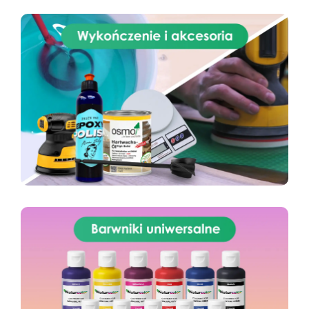
Gęstość (g/cm³): 1,08 Lepkość (mPa·s): Część
A: 5000±1000 Część B: 4500±1000 Proporcje
mieszania (A:B): 1:1 (waga) Czas pracy (25 °C):
30–40 minut Czas utwardzania (25 °C): 3–5
godzin Twardość Shore A: 10±2 Wydłużenie (%):
450 Wytrzymałość na rozciąganie (MPa): 3,2
Instrukcje użycia i wskazówki techniczne
Przygotowanie mieszanki: Wymieszaj część A
(przeźroczystą) z częścią B (przeźroczystą) w
proporcji 1:1 wagowo. Na przykład 100 g części
A z 100 g części B. Użyj precyzyjnej wagi.
Naczynie do mieszania: Czyste, suche i wolne
od tłuszczu. Mieszanie: Mieszaj powoli czystą
szpatułką, zbierając mieszankę z boków i dna
naczynia, aby uzyskać jednorodną masę. Unikaj
powstawania pęcherzyków powietrza.
Wlewanie: Wlej silikon powoli z jednego punktu,
pozwalając materiałowi naturalnie wypełnić
formę bez powietrza. Odpowietrzanie
(opcjonalnie): Dla bardzo drobnych detali
zaleca się użycie komory próżniowej.
Utwardzanie: Przy 25 °C czas pracy ok. 30–40