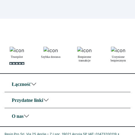
Trustpilot
Szybka dostawa
Bezpieczne
Uczynione
transakcje
bezpiecznym
Łączność
Przydatne linki
O nas
Resin Pro Srl, Via 25 Aprile – Z.I.snc, 19021 Arcola SP VAT: 01473200119 •