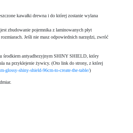
eszczone kawałki drewna i do której zostanie wylana
u jest zbudowanie pojemnika z laminowanych płyt
 rozmiarach. Jeśli nie masz odpowiednich narzędzi, zwróć
ciu środkiem antyadhezyjnym SHINY SHIELD, który
 na przyklejenie żywicy. (Oto link do strony, z której
ilm-glossy-shiny-shield-96cm-to-create-the-table/
)
dmiar.