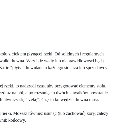
łu z efektem płynącej rzeki. Od solidnych i regularnych
awałki drewna. Wszelkie wady lub nieprawidłowości będą
ć te “płyty” drewniane u każdego stolarza lub sprzedawcy
j rzeki, to nadszedł czas, aby przygotować elementy stołu.
wzdłuż na pół, a po rozsunięciu dwóch kawałków powstanie
b utworzy się “rzekę”. Często krawędzie drewna muszą
ifierki. Możesz również usunąć (lub zachować) korę: zależy
wynik końcowy.