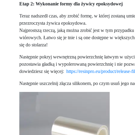
Etap 2: Wykonanie formy dla żywicy epoksydowej
Teraz nadszedł czas, aby zrobić formę, w której zostaną umi
przezroczysta żywica epoksydowa.
Najprostszą rzeczą, jaką można zrobić jest w tym przypadk
wiórowych. Łatwo się je tnie i są one dostępne w większych
się do stolarza!
Następnie pokryj wewnętrzną powierzchnię łatwym w uży
pozostawia gładką i wypolerowaną powierzchnię i nie pozwala
dowiedziesz się więcej:
https://resinpro.eu/product/release-f
Następnie uszczelnij złącza silikonem, po czym usuń jego na