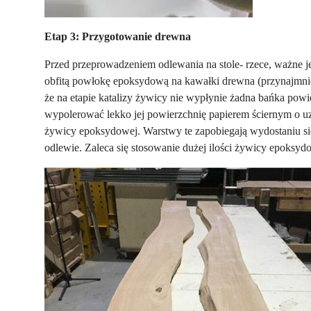
Etap 3: Przygotowanie drewna
Przed przeprowadzeniem odlewania na stole- rzece, ważne j
obfitą powłokę epoksydową na kawałki drewna (przynajmniej 
że na etapie katalizy żywicy nie wypłynie żadna bańka pow
wypolerować lekko jej powierzchnię papierem ściernym o uz
żywicy epoksydowej. Warstwy te zapobiegają wydostaniu się
odlewie. Zaleca się stosowanie dużej ilości żywicy epoksyd