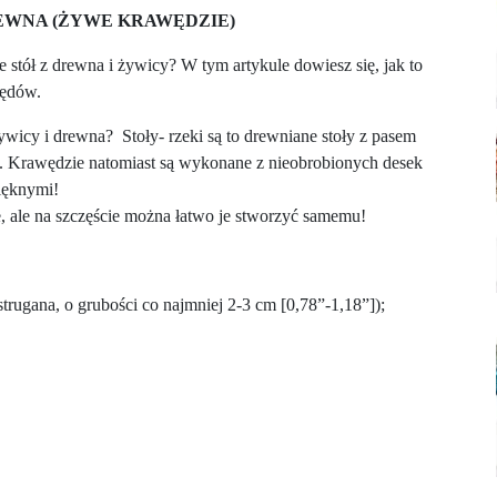
REWNA (ŻYWE KRAWĘDZIE)
 stół z drewna i żywicy? W tym artykule dowiesz się, jak to
łędów.
ywicy i drewna? Stoły- rzeki są to drewniane stoły z pasem
. Krawędzie natomiast są wykonane z nieobrobionych desek
pięknymi!
e, ale na szczęście można łatwo je stworzyć samemu!
trugana, o grubości co najmniej 2-3 cm [0,78”-1,18”]);