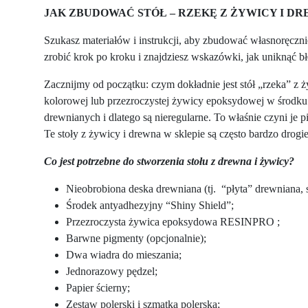
JAK ZBUDOWAĆ STÓŁ – RZEKĘ Z ŻYWICY I D
Szukasz materiałów i instrukcji, aby zbudować własnoręcznie
zrobić krok po kroku i znajdziesz wskazówki, jak uniknąć b
Zacznijmy od początku: czym dokładnie jest stół „rzeka” z ż
kolorowej lub przezroczystej żywicy epoksydowej w środku
drewnianych i dlatego są nieregularne. To właśnie czyni je 
Te stoły z żywicy i drewna w sklepie są często bardzo drogi
Co jest potrzebne do stworzenia stołu z drewna i żywicy?
Nieobrobiona deska drewniana (tj. “płyta” drewniana, s
Środek antyadhezyjny “Shiny Shield”;
Przezroczysta żywica epoksydowa RESINPRO ;
Barwne pigmenty (opcjonalnie);
Dwa wiadra do mieszania;
Jednorazowy pędzel;
Papier ścierny;
Zestaw polerski i szmatka polerska;