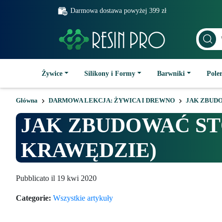
Darmowa dostawa powyżej 399 zł
Żywice
Silikony i Formy
Barwniki
Poler
Główna
DARMOWA LEKCJA: ŻYWICA I DREWNO
JAK ZBUDO
JAK ZBUDOWAĆ ST
KRAWĘDZIE)
Pubblicato il 19 kwi 2020
Categorie:
Wszystkie artykuły