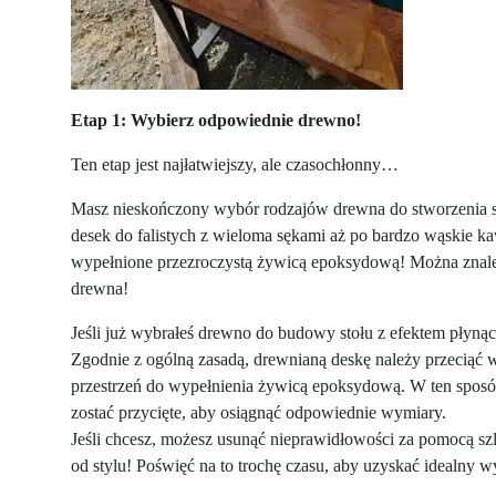
Etap 1: Wybierz odpowiednie drewno!
Ten etap jest najłatwiejszy, ale czasochłonny…
Masz nieskończony wybór rodzajów drewna do stworzenia sto
desek do falistych z wieloma sękami aż po bardzo wąskie k
wypełnione przezroczystą żywicą epoksydową! Można znaleź
drewna!
Jeśli już wybrałeś drewno do budowy stołu z efektem płynące
Zgodnie z ogólną zasadą, drewnianą deskę należy przeciąć 
przestrzeń do wypełnienia żywicą epoksydową. W ten sposó
zostać przycięte, aby osiągnąć odpowiednie wymiary.
Jeśli chcesz, możesz usunąć nieprawidłowości za pomocą szl
od stylu! Poświęć na to trochę czasu, aby uzyskać idealny 