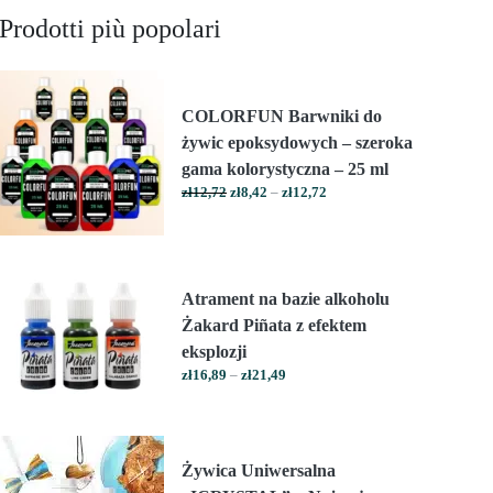
Prodotti più popolari
COLORFUN Barwniki do
żywic epoksydowych – szeroka
gama kolorystyczna – 25 ml
Zakres
zł
12,72
zł
8,42
–
zł
12,72
cen:
od
zł8,42
do
zł12,72
Atrament na bazie alkoholu
Żakard Piñata z efektem
eksplozji
Zakres
zł
16,89
–
zł
21,49
cen:
od
zł16,89
do
Żywica Uniwersalna
zł21,49