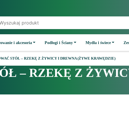
owanie i akcesoria
Podłogi i Ściany
Mydła i świece
Ze
WAĆ STÓŁ – RZEKĘ Z ŻYWICY I DREWNA (ŻYWE KRAWĘDZIE)
ÓŁ – RZEKĘ Z ŻYWIC