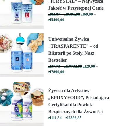
„ICRYSTAL” – Najwyższa
Jakość w Przystępnej Cenie
Zakres
zł
83,87
–
zł
8391,98
zł
69,00
–
Zakres
cen:
zł
5499,00
cen:
od
od
zł83,87
zł69,00
do
Uniwersalna Żywica
do
zł8391,98
„TRASPARENTE” – od
zł5499,00
Biżuterii po Stoły, Nasz
Bestseller
Zakres
zł
37,73
–
zł
10732,99
zł
29,00
–
Zakres
cen:
zł
7890,00
cen:
od
od
zł37,73
zł29,00
do
Żywica dla Artystów
do
zł10732,99
„EPOXYFOOD”, Posiadająca
zł7890,00
Certyfikat dla Powłok
Bezpiecznych dla Żywności
Zakres
zł
111,34
–
zł
2386,85
cen:
od