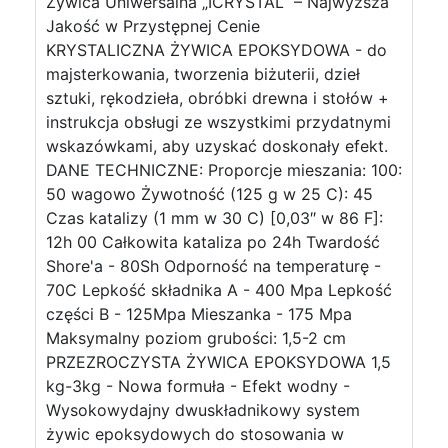
Żywica Uniwersalna „ICRYSTAL” – Najwyższa
Jakość w Przystępnej Cenie
KRYSTALICZNA ŻYWICA EPOKSYDOWA - do
majsterkowania, tworzenia biżuterii, dzieł
sztuki, rękodzieła, obróbki drewna i stołów +
instrukcja obsługi ze wszystkimi przydatnymi
wskazówkami, aby uzyskać doskonały efekt.
DANE TECHNICZNE: Proporcje mieszania: 100:
50 wagowo Żywotność (125 g w 25 C): 45
Czas katalizy (1 mm w 30 C) [0,03″ w 86 F]:
12h 00 Całkowita kataliza po 24h Twardość
Shore'a - 80Sh Odporność na temperaturę -
70C Lepkość składnika A - 400 Mpa Lepkość
części B - 125Mpa Mieszanka - 175 Mpa
Maksymalny poziom grubości: 1,5-2 cm
PRZEZROCZYSTA ŻYWICA EPOKSYDOWA 1,5
kg-3kg - Nowa formuła - Efekt wodny -
Wysokowydajny dwuskładnikowy system
żywic epoksydowych do stosowania w