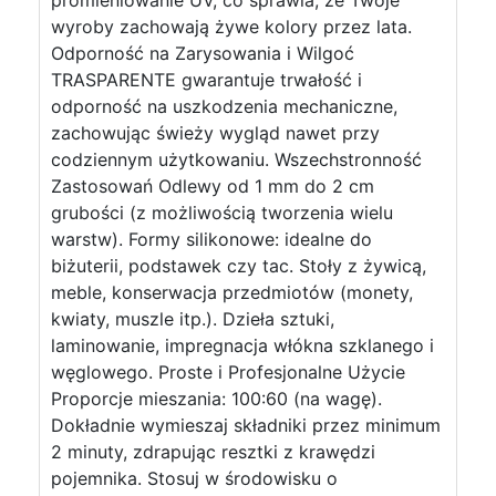
promieniowanie UV, co sprawia, że Twoje
wyroby zachowają żywe kolory przez lata.
Odporność na Zarysowania i Wilgoć
TRASPARENTE gwarantuje trwałość i
odporność na uszkodzenia mechaniczne,
zachowując świeży wygląd nawet przy
codziennym użytkowaniu. Wszechstronność
Zastosowań Odlewy od 1 mm do 2 cm
grubości (z możliwością tworzenia wielu
warstw). Formy silikonowe: idealne do
biżuterii, podstawek czy tac. Stoły z żywicą,
meble, konserwacja przedmiotów (monety,
kwiaty, muszle itp.). Dzieła sztuki,
laminowanie, impregnacja włókna szklanego i
węglowego. Proste i Profesjonalne Użycie
Proporcje mieszania: 100:60 (na wagę).
Dokładnie wymieszaj składniki przez minimum
2 minuty, zdrapując resztki z krawędzi
pojemnika. Stosuj w środowisku o