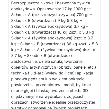
Bezrozpuszczalnikowa i bezwonna żywica
epoksydowa. Opakowania: 1.7 kg 1000 gr –
Składnik A (przezroczysta żywica) 700 gr –
Składnik B (utwardzacz) 9 kg 5.3 kg –
Składnik A (żywica epoksydowa) 3.7 kg –
Składnik B (utwardzacz) 18 kg 2szt. x 5.3 kg –
Składnik A (żywica epoksydowa) 2szt. x 3.7
kg – Składnik B (utwardzacz) 36 kg 4szt. x 5.3
kg – Składnik A (żywica epoksydowa) 4szt. x
3.7 kg – Składnik B (utwardzacz)
Zastosowanie: dzieła sztuki, tworzenie
obiektów artystycznych (obrazy, panele, etc.)
techniką fluid-art (wylew do 1 cm); aplikacja
pionowa pędzlem lub wałkiem pokrycie
powierzchni, przedmiotów i mebli, by kolor
nabrał głębi i blasku; tworzenie efektu 3D
między innymi na wydrukach, zdjęciach i
obrazach; stworzenie idealnie przezroczystej
warstwy ochronnej na Twoich projektach.