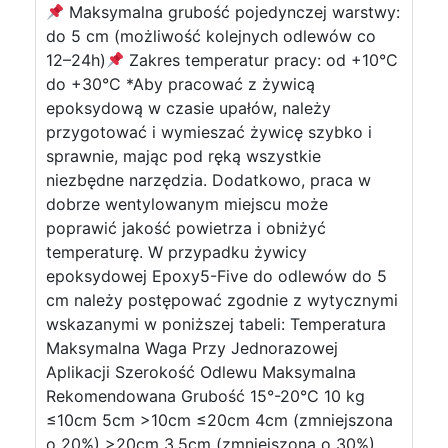
Maksymalna grubość pojedynczej warstwy:
do 5 cm (możliwość kolejnych odlewów co
12–24h)
Zakres temperatur pracy: od +10°C
do +30°C *Aby pracować z żywicą
epoksydową w czasie upałów, należy
przygotować i wymieszać żywicę szybko i
sprawnie, mając pod ręką wszystkie
niezbędne narzędzia. Dodatkowo, praca w
dobrze wentylowanym miejscu może
poprawić jakość powietrza i obniżyć
temperaturę. W przypadku żywicy
epoksydowej Epoxy5-Five do odlewów do 5
cm należy postępować zgodnie z wytycznymi
wskazanymi w poniższej tabeli: Temperatura
Maksymalna Waga Przy Jednorazowej
Aplikacji Szerokość Odlewu Maksymalna
Rekomendowana Grubość 15°-20°C 10 kg
≤10cm 5cm >10cm ≤20cm 4cm (zmniejszona
o 20%) >20cm 3.5cm (zmniejszona o 30%)