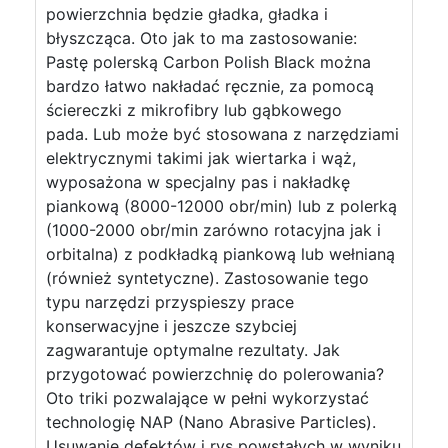
powierzchnia będzie gładka, gładka i
błyszcząca. Oto jak to ma zastosowanie:
Pastę polerską Carbon Polish Black można
bardzo łatwo nakładać ręcznie, za pomocą
ściereczki z mikrofibry lub gąbkowego
pada. Lub może być stosowana z narzędziami
elektrycznymi takimi jak wiertarka i wąż,
wyposażona w specjalny pas i nakładkę
piankową (8000-12000 obr/min) lub z polerką
(1000-2000 obr/min zarówno rotacyjna jak i
orbitalna) z podkładką piankową lub wełnianą
(również syntetyczne). Zastosowanie tego
typu narzędzi przyspieszy prace
konserwacyjne i jeszcze szybciej
zagwarantuje optymalne rezultaty. Jak
przygotować powierzchnię do polerowania?
Oto triki pozwalające w pełni wykorzystać
technologię NAP (Nano Abrasive Particles).
Usuwanie defektów i rys powstałych w wyniku