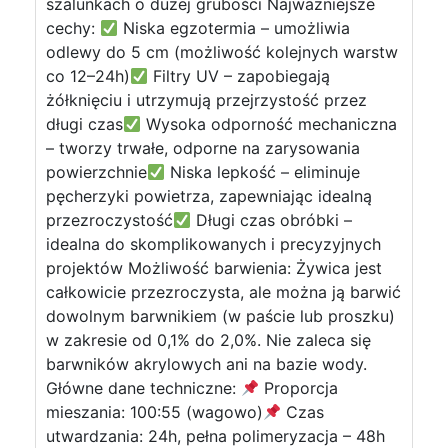
szalunkach o dużej grubości Najważniejsze
cechy:
Niska egzotermia – umożliwia
odlewy do 5 cm (możliwość kolejnych warstw
co 12–24h)
Filtry UV – zapobiegają
żółknięciu i utrzymują przejrzystość przez
długi czas
Wysoka odporność mechaniczna
– tworzy trwałe, odporne na zarysowania
powierzchnie
Niska lepkość – eliminuje
pęcherzyki powietrza, zapewniając idealną
przezroczystość
Długi czas obróbki –
idealna do skomplikowanych i precyzyjnych
projektów Możliwość barwienia: Żywica jest
całkowicie przezroczysta, ale można ją barwić
dowolnym barwnikiem (w paście lub proszku)
w zakresie od 0,1% do 2,0%. Nie zaleca się
barwników akrylowych ani na bazie wody.
Główne dane techniczne:
Proporcja
mieszania: 100:55 (wagowo)
Czas
utwardzania: 24h, pełna polimeryzacja – 48h