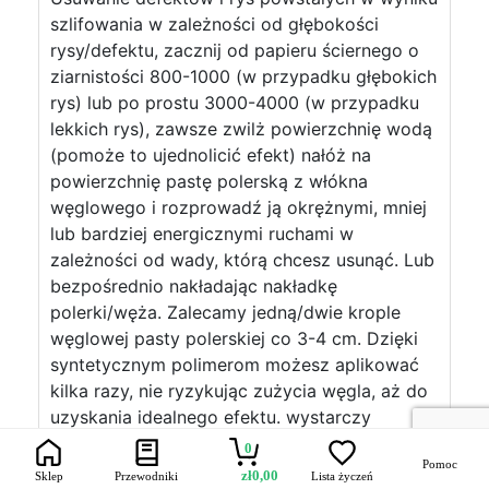
szlifowania w zależności od głębokości
rysy/defektu, zacznij od papieru ściernego o
ziarnistości 800-1000 (w przypadku głębokich
rys) lub po prostu 3000-4000 (w przypadku
lekkich rys), zawsze zwilż powierzchnię wodą
(pomoże to ujednolicić efekt) nałóż na
powierzchnię pastę polerską z włókna
węglowego i rozprowadź ją okrężnymi, mniej
lub bardziej energicznymi ruchami w
zależności od wady, którą chcesz usunąć. Lub
bezpośrednio nakładając nakładkę
polerki/węża. Zalecamy jedną/dwie krople
węglowej pasty polerskiej co 3-4 cm. Dzięki
syntetycznym polimerom możesz aplikować
kilka razy, nie ryzykując zużycia węgla, aż do
uzyskania idealnego efektu. wystarczy
wyczyścić wodą i czystą szmatką. załóż
0
Pomoc
okulary przeciwsłoneczne i ciesz się
zł
0,00
Sklep
Przewodniki
Lista życzeń