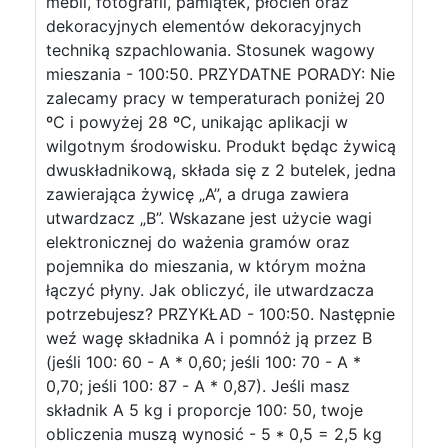
mebli, fotografii, pamiątek, płócien oraz
dekoracyjnych elementów dekoracyjnych
techniką szpachlowania. Stosunek wagowy
mieszania - 100:50. PRZYDATNE PORADY: Nie
zalecamy pracy w temperaturach poniżej 20
ºC i powyżej 28 ºC, unikając aplikacji w
wilgotnym środowisku. Produkt będąc żywicą
dwuskładnikową, składa się z 2 butelek, jedna
zawierająca żywicę „A”, a druga zawiera
utwardzacz „B”. Wskazane jest użycie wagi
elektronicznej do ważenia gramów oraz
pojemnika do mieszania, w którym można
łączyć płyny. Jak obliczyć, ile utwardzacza
potrzebujesz? PRZYKŁAD - 100:50. Następnie
weź wagę składnika A i pomnóż ją przez B
(jeśli 100: 60 - A * 0,60; jeśli 100: 70 - A *
0,70; jeśli 100: 87 - A * 0,87). Jeśli masz
składnik A 5 kg i proporcje 100: 50, twoje
obliczenia muszą wynosić - 5 * 0,5 = 2,5 kg