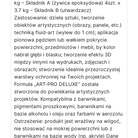
kg – Składnik A (żywica epoksydowa) 4szt. x
3.7 kg – Składnik B (utwardzacz)
Zastosowanie: dzieła sztuki, tworzenie
obiektów artystycznych (obrazy, panele, etc.)
techniką fluid-art (wylew do 1 cm); aplikacja
pionowa pędzlem lub wałkiem pokrycie
powierzchni, przedmiotów i mebli, by kolor
nabrał głębi i blasku; tworzenie efektu 3D
między innymi na wydrukach, zdjęciach i
obrazach; stworzenie idealnie przezroczystej
warstwy ochronnej na Twoich projektach.
Formuła „ART-PRO DELUXE” została
stworzona do powlekania artystycznych
projektów. Kompatybilna z barwnikami,
pigmentami proszkowymi, barwnikami na
bazie alkoholu i oleju oraz farbami w aerozolu.
Ostrzeżenie: produkt jest wrażliwy na wilgoć,
nie stosować na mokrej powierzchni lub z
barwnikami na bazie wody (np. akryle) Dane