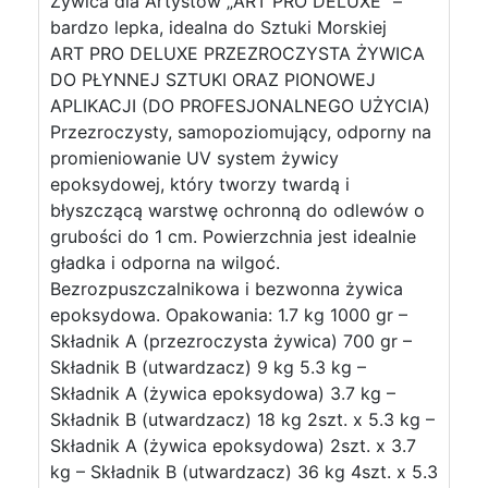
Żywica dla Artystów „ART PRO DELUXE” –
bardzo lepka, idealna do Sztuki Morskiej
ART PRO DELUXE PRZEZROCZYSTA ŻYWICA
DO PŁYNNEJ SZTUKI ORAZ PIONOWEJ
APLIKACJI (DO PROFESJONALNEGO UŻYCIA)
Przezroczysty, samopoziomujący, odporny na
promieniowanie UV system żywicy
epoksydowej, który tworzy twardą i
błyszczącą warstwę ochronną do odlewów o
grubości do 1 cm. Powierzchnia jest idealnie
gładka i odporna na wilgoć.
Bezrozpuszczalnikowa i bezwonna żywica
epoksydowa. Opakowania: 1.7 kg 1000 gr –
Składnik A (przezroczysta żywica) 700 gr –
Składnik B (utwardzacz) 9 kg 5.3 kg –
Składnik A (żywica epoksydowa) 3.7 kg –
Składnik B (utwardzacz) 18 kg 2szt. x 5.3 kg –
Składnik A (żywica epoksydowa) 2szt. x 3.7
kg – Składnik B (utwardzacz) 36 kg 4szt. x 5.3