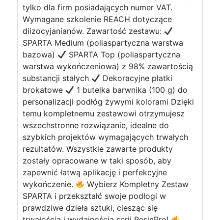
tylko dla firm posiadających numer VAT.
Wymagane szkolenie REACH dotyczące
diizocyjanianów. Zawartość zestawu:
SPARTA Medium (poliaspartyczna warstwa
bazowa)
SPARTA Top (poliaspartyczna
warstwa wykończeniowa) z 98% zawartością
substancji stałych
Dekoracyjne płatki
brokatowe
1 butelka barwnika (100 g) do
personalizacji podłóg żywymi kolorami Dzięki
temu kompletnemu zestawowi otrzymujesz
wszechstronne rozwiązanie, idealne do
szybkich projektów wymagających trwałych
rezultatów. Wszystkie zawarte produkty
zostały opracowane w taki sposób, aby
zapewnić łatwą aplikację i perfekcyjne
wykończenie.
Wybierz Kompletny Zestaw
SPARTA i przekształć swoje podłogi w
prawdziwe dzieła sztuki, ciesząc się
trwałością i wydajnością serii ResinPro!