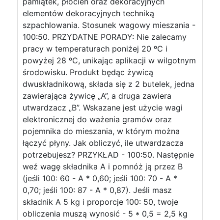
pamiątek, płócien oraz dekoracyjnych
elementów dekoracyjnych techniką
szpachlowania. Stosunek wagowy mieszania -
100:50. PRZYDATNE PORADY: Nie zalecamy
pracy w temperaturach poniżej 20 ºC i
powyżej 28 ºC, unikając aplikacji w wilgotnym
środowisku. Produkt będąc żywicą
dwuskładnikową, składa się z 2 butelek, jedna
zawierająca żywicę „A”, a druga zawiera
utwardzacz „B”. Wskazane jest użycie wagi
elektronicznej do ważenia gramów oraz
pojemnika do mieszania, w którym można
łączyć płyny. Jak obliczyć, ile utwardzacza
potrzebujesz? PRZYKŁAD - 100:50. Następnie
weź wagę składnika A i pomnóż ją przez B
(jeśli 100: 60 - A * 0,60; jeśli 100: 70 - A *
0,70; jeśli 100: 87 - A * 0,87). Jeśli masz
składnik A 5 kg i proporcje 100: 50, twoje
obliczenia muszą wynosić - 5 * 0,5 = 2,5 kg