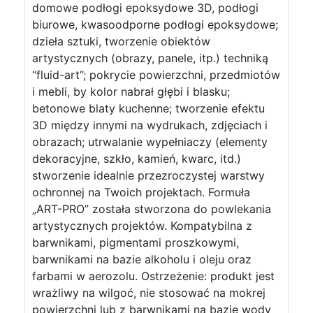
domowe podłogi epoksydowe 3D, podłogi
biurowe, kwasoodporne podłogi epoksydowe;
dzieła sztuki, tworzenie obiektów
artystycznych (obrazy, panele, itp.) techniką
“fluid-art”; pokrycie powierzchni, przedmiotów
i mebli, by kolor nabrał głębi i blasku;
betonowe blaty kuchenne; tworzenie efektu
3D między innymi na wydrukach, zdjęciach i
obrazach; utrwalanie wypełniaczy (elementy
dekoracyjne, szkło, kamień, kwarc, itd.)
stworzenie idealnie przezroczystej warstwy
ochronnej na Twoich projektach. Formuła
„ART-PRO” została stworzona do powlekania
artystycznych projektów. Kompatybilna z
barwnikami, pigmentami proszkowymi,
barwnikami na bazie alkoholu i oleju oraz
farbami w aerozolu. Ostrzeżenie: produkt jest
wrażliwy na wilgoć, nie stosować na mokrej
powierzchni lub z barwnikami na bazie wody