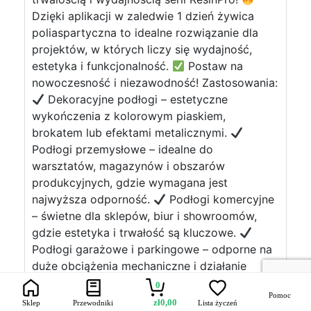
Dzięki aplikacji w zaledwie 1 dzień żywica
poliaspartyczna to idealne rozwiązanie dla
projektów, w których liczy się wydajność,
estetyka i funkcjonalność.
Postaw na
nowoczesność i niezawodność! Zastosowania:
Dekoracyjne podłogi – estetyczne
wykończenia z kolorowym piaskiem,
brokatem lub efektami metalicznymi.
Podłogi przemysłowe – idealne do
warsztatów, magazynów i obszarów
produkcyjnych, gdzie wymagana jest
najwyższa odporność.
Podłogi komercyjne
– świetne dla sklepów, biur i showroomów,
gdzie estetyka i trwałość są kluczowe.
Podłogi garażowe i parkingowe – odporne na
duże obciążenia mechaniczne i działanie
chemikaliów.
Tarasy zewnętrzne i
0
Pomoc
przestrzenie publiczne – odporne na warunki
zł
0,00
Sklep
Przewodniki
Lista życzeń