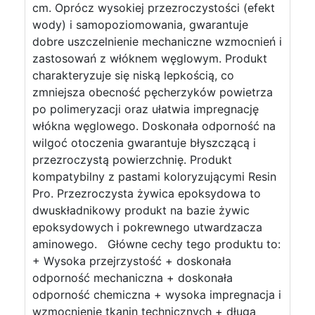
cm. Oprócz wysokiej przezroczystości (efekt
wody) i samopoziomowania, gwarantuje
dobre uszczelnienie mechaniczne wzmocnień i
zastosowań z włóknem węglowym. Produkt
charakteryzuje się niską lepkością, co
zmniejsza obecność pęcherzyków powietrza
po polimeryzacji oraz ułatwia impregnację
włókna węglowego. Doskonała odporność na
wilgoć otoczenia gwarantuje błyszczącą i
przezroczystą powierzchnię. Produkt
kompatybilny z pastami koloryzującymi Resin
Pro. Przezroczysta żywica epoksydowa to
dwuskładnikowy produkt na bazie żywic
epoksydowych i pokrewnego utwardzacza
aminowego. Główne cechy tego produktu to:
+ Wysoka przejrzystość + doskonała
odporność mechaniczna + doskonała
odporność chemiczna + wysoka impregnacja i
wzmocnienie tkanin technicznych + długa