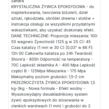
Sahara
KRYSTALICZNA ŻYWICA EPOKSYDOWA - do
majsterkowania, tworzenia biżuterii, dzieł
sztuki, rękodzieła, obróbki drewna i stołów +
instrukcja obsługi ze wszystkimi przydatnymi
wskazówkami, aby uzyskać doskonały efekt.
DANE TECHNICZNE: Proporcje mieszania: 100:
50 wagowo Żywotność (125 g w 25 C): 45
Czas katalizy (1 mm w 30 C) [0,03″ w 86 F]:
12h 00 Całkowita kataliza po 24h Twardość
Shore'a - 80Sh Odporność na temperaturę -
70C Lepkość składnika A - 400 Mpa Lepkość
części B - 125Mpa Mieszanka - 175 Mpa
Maksymalny poziom grubości: 1,5-2 cm
PRZEZROCZYSTA ŻYWICA EPOKSYDOWA 1,5
kg-3kg - Nowa formuła - Efekt wodny -
Wysokowydajny dwuskładnikowy system
żywic epoksydowych do stosowania w
cienkich warstwach (1 mm) i grubości do 2