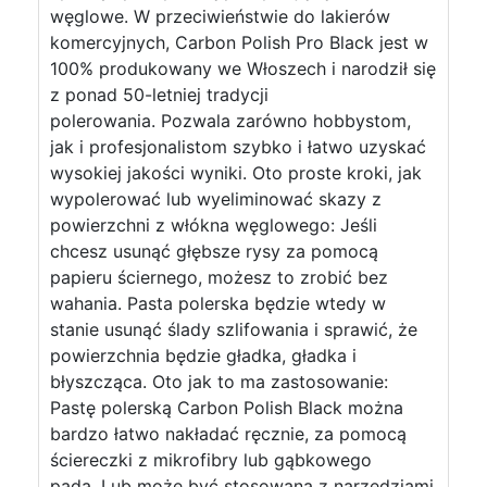
węglowe. W przeciwieństwie do lakierów
komercyjnych, Carbon Polish Pro Black jest w
100% produkowany we Włoszech i narodził się
z ponad 50-letniej tradycji
polerowania. Pozwala zarówno hobbystom,
jak i profesjonalistom szybko i łatwo uzyskać
wysokiej jakości wyniki. Oto proste kroki, jak
wypolerować lub wyeliminować skazy z
powierzchni z włókna węglowego: Jeśli
chcesz usunąć głębsze rysy za pomocą
papieru ściernego, możesz to zrobić bez
wahania. Pasta polerska będzie wtedy w
stanie usunąć ślady szlifowania i sprawić, że
powierzchnia będzie gładka, gładka i
błyszcząca. Oto jak to ma zastosowanie:
Pastę polerską Carbon Polish Black można
bardzo łatwo nakładać ręcznie, za pomocą
ściereczki z mikrofibry lub gąbkowego
pada. Lub może być stosowana z narzędziami