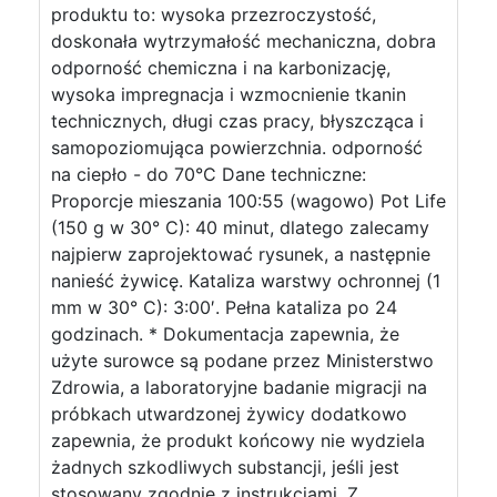
produktu to: wysoka przezroczystość,
doskonała wytrzymałość mechaniczna, dobra
odporność chemiczna i na karbonizację,
wysoka impregnacja i wzmocnienie tkanin
technicznych, długi czas pracy, błyszcząca i
samopoziomująca powierzchnia. odporność
na ciepło - do 70°C Dane techniczne:
Proporcje mieszania 100:55 (wagowo) Pot Life
(150 g w 30° C): 40 minut, dlatego zalecamy
najpierw zaprojektować rysunek, a następnie
nanieść żywicę. Kataliza warstwy ochronnej (1
mm w 30° C): 3:00′. Pełna kataliza po 24
godzinach. * Dokumentacja zapewnia, że
użyte surowce są podane przez Ministerstwo
Zdrowia, a laboratoryjne badanie migracji na
próbkach utwardzonej żywicy dodatkowo
zapewnia, że produkt końcowy nie wydziela
żadnych szkodliwych substancji, jeśli jest
stosowany zgodnie z instrukcjami. Z