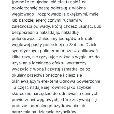
(pomoże to ujednolicić efekt) nałóż na
powierzchnię pastę polerską z włókna
węglowego i rozprowadź ją okrężnymi, mniej
lub bardziej energicznymi ruchami w
zależności od wady, którą chcesz usunąć. Lub
bezpośrednio nakładając nakładkę
polerki/węża. Zalecamy jedną/dwie krople
węglowej pasty polerskiej co 3-4 cm. Dzięki
syntetycznym polimerom możesz aplikować
kilka razy, nie ryzykując zużycia węgla, aż do
uzyskania idealnego efektu. wystarczy
wyczyścić wodą i czystą szmatką. załóż
okulary przeciwsłoneczne i ciesz się
olśniewającym efektem! Odnowa powierzchni
Ta część nadaje się również jako szybkie i
skuteczne narzędzie do odnawiania cennych
powierzchni węglowych, które zużywają się
podczas normalnego użytkowania lub
narażenia na działanie czynników