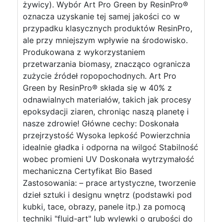
żywicy). Wybór Art Pro Green by ResinPro®
oznacza uzyskanie tej samej jakości co w
przypadku klasycznych produktów ResinPro,
ale przy mniejszym wpływie na środowisko.
Produkowana z wykorzystaniem
przetwarzania biomasy, znacząco ogranicza
zużycie źródeł ropopochodnych. Art Pro
Green by ResinPro® składa się w 40% z
odnawialnych materiałów, takich jak procesy
epoksydacji ziaren, chroniąc naszą planetę i
nasze zdrowie! Główne cechy: Doskonała
przejrzystość Wysoka lepkość Powierzchnia
idealnie gładka i odporna na wilgoć Stabilność
wobec promieni UV Doskonała wytrzymałość
mechaniczna Certyfikat Bio Based
Zastosowania: – prace artystyczne, tworzenie
dzieł sztuki i designu wnętrz (podstawki pod
kubki, tace, obrazy, panele itp.) za pomocą
techniki "fluid-art" lub wylewki o grubości do