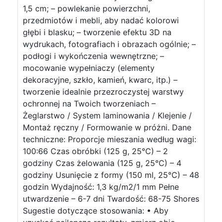
1,5 cm; – powlekanie powierzchni,
przedmiotów i mebli, aby nadać kolorowi
głębi i blasku; – tworzenie efektu 3D na
wydrukach, fotografiach i obrazach ogólnie; –
podłogi i wykończenia wewnętrzne; –
mocowanie wypełniaczy (elementy
dekoracyjne, szkło, kamień, kwarc, itp.) –
tworzenie idealnie przezroczystej warstwy
ochronnej na Twoich tworzeniach –
Żeglarstwo / System laminowania / Klejenie /
Montaż ręczny / Formowanie w próżni. Dane
techniczne: Proporcje mieszania według wagi:
100:66 Czas obróbki (125 g, 25°C) – 2
godziny Czas żelowania (125 g, 25°C) – 4
godziny Usunięcie z formy (150 ml, 25°C) – 48
godzin Wydajność: 1,3 kg/m2/1 mm Pełne
utwardzenie – 6-7 dni Twardość: 68-75 Shores
Sugestie dotyczące stosowania: • Aby