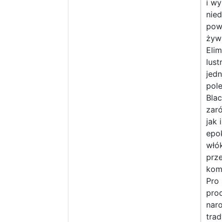
i wy
nied
pow
żyw
Elim
lus
jedn
pole
Bla
zar
jak 
epo
włó
prze
kom
Pro 
pro
naro
trad