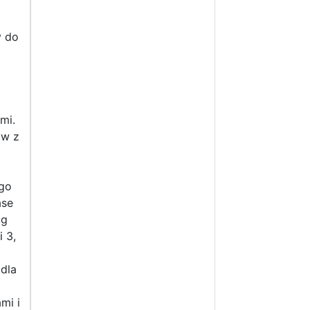
y do
mi.
ów z
go
ase
ug
i 3,
dla
mi i