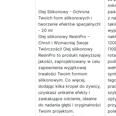
mik
Olej Silikonowy - Ochrona
pad
Twoich form silikonowych i
z na
tworzenie efektów specjalnych!
taki
- 20 ml
wyp
Olej silikonowy ResinPro –
nak
Chroń i Wzmacniaj Swoje
1200
Twórczości! Olej silikonowy
(10
ResinPro to produkt najwyższej
rota
jakości, zaprojektowany w celu
pod
zapewnienia wyjątkowej
wełn
trwałości Twoim formom
syn
silikonowym. Co więcej,
tego
dodając kilka kropel do żywicy,
prac
uzyskasz unikalne efekty i
szyb
zaskakujące odcienie, idealne
opty
do nadania głębi i oryginalności
prz
Twoim projektom.
pole