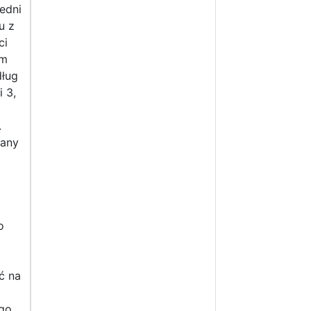
edni
u z
ci
em
dług
i 3,
.
any
o
ć na
go.