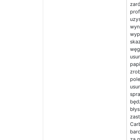
zar
prof
uzys
wyni
wyp
ska
węg
usu
papi
zrob
pole
usun
spra
będz
błys
zast
Car
bard
za 