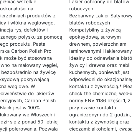
pełniać wszelkie
Lakier ochronny do blatów
oskonałości na
roboczych
ierzchniach produktów z
Bezbarwny Lakier Satynow
icy i włókna węglowego.
blatów roboczych
inacja rys, defektów i
Kompatybilny z żywicą
trzanego połysku za pomocą
epoksydową, surowym
ego produktu! Pasta
drewnem, powierzchniami
rska Carbon Polish Pro
laminowanymi i lakierowany
ck może być stosowana
Idealny do odnawiania blat
ówno na malowany węgiel,
żywicy i drewna oraz mebli
i bezpośrednio na żywicę
kuchennych, ponieważ jest
ksydową pokrywającą
odpowiedni do okazjonalne
kna węglowe. W
kontaktu z żywnością.* Ple
ciwieństwie do lakierów
check the chemicznej wedł
ercyjnych, Carbon Polish
normy ENV 1186 części 1, 2 
Black jest w 100%
przy czasie kontaktu
dukowany we Włoszech i
ograniczonym do 2 godzin, 
dził się z ponad 50-letniej
kontaktu z żywnością oraz
ycji polerowania. Pozwala
cieczami: alkoholami, kwasa