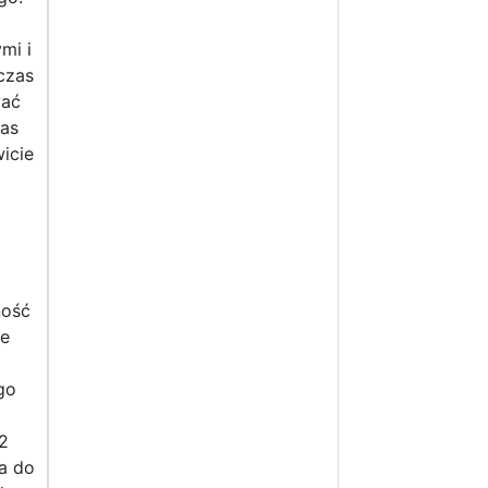
mi i
czas
wać
zas
wicie
ność
je
go
2
a do