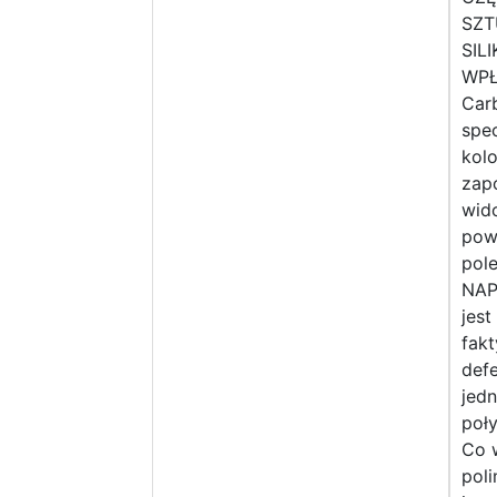
SZT
SIL
WPŁ
Carb
spec
kol
zap
wid
pow
pole
NAP 
jest
fakt
defe
jedn
poły
Co w
pol