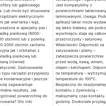
rofibry lub gąbkowego
Jest kompatybilny z
a. Lub może być stosowana
powierzchniami lakierowany
rzędziami elektrycznymi
laminowanymi. Uwaga: Pod
mi jak wiertarka i wąż,
aplikacji lakier może wyda
osażona w specjalny pas i
się lekko białawy, ale podc
ładkę piankową (8000-
wyschnięciu staje się całko
0 obr/min) lub z polerką
przezroczysty i satynowy.
00-2000 obr/min zarówno
Właściwości Odporność na
cyjna jak i orbitalna) z
zarysowania i plamy –
kładką piankową lub
zabezpiecza powierzchnie
ianą (również
przed wodą, kawą, winem,
tetyczne). Zastosowanie
olejem i ketchupem. Odpor
 typu narzędzi przyspieszy
na temperaturę – wytrzymu
e konserwacyjne i jeszcze
temperature do 100°C.
ciej zagwarantuje
Bezpieczny do okazjonalne
malne rezultaty. Jak
kontaktu z żywnością –
ygotować powierzchnię do
maksymalny czas kontaktu 
rowania? Oto triki
godziny. Doskonale przyleg