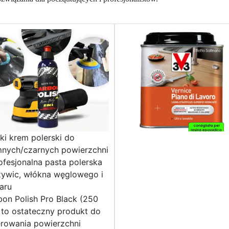
ki krem ​​polerski do
mnych/czarnych powierzchni
ofesjonalna pasta polerska
żywic, włókna węglowego i
aru
on Polish Pro Black (250
 to ostateczny produkt do
erowania powierzchni