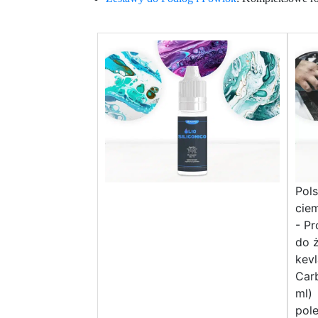
Pols
cie
- Pr
do 
kevl
Carb
ml)
pol