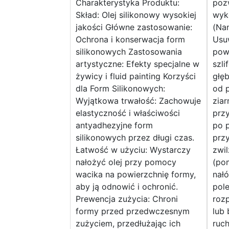
Charakterystyka Produktu:
pozw
Skład: Olej silikonowy wysokiej
wyk
jakości Główne zastosowanie:
(Nan
Ochrona i konserwacja form
Usu
silikonowych Zastosowania
pow
artystyczne: Efekty specjalne w
szli
żywicy i fluid painting Korzyści
głęb
dla Form Silikonowych:
od p
Wyjątkowa trwałość: Zachowuje
ziar
elastyczność i właściwości
przy
antyadhezyjne form
po 
silikonowych przez długi czas.
przy
Łatwość w użyciu: Wystarczy
zwi
nałożyć olej przy pomocy
(pom
wacika na powierzchnię formy,
nałó
aby ją odnowić i ochronić.
pol
Prewencja zużycia: Chroni
rozp
formy przed przedwczesnym
lub 
zużyciem, przedłużając ich
ruc