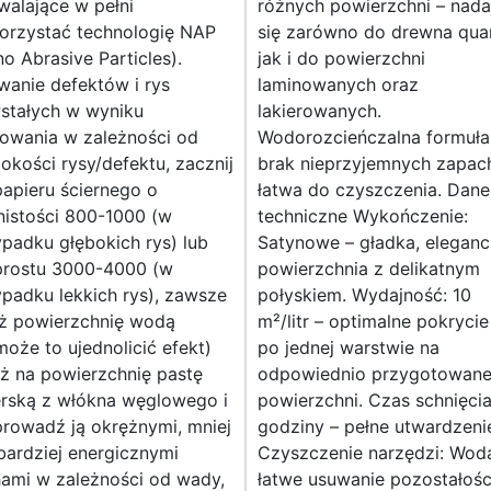
alające w pełni
różnych powierzchni – nada
orzystać technologię NAP
się zarówno do drewna quar
o Abrasive Particles).
jak i do powierzchni
wanie defektów i rys
laminowanych oraz
stałych w wyniku
lakierowanych.
fowania w zależności od
Wodorozcieńczalna formuła
okości rysy/defektu, zacznij
brak nieprzyjemnych zapac
apieru ściernego o
łatwa do czyszczenia. Dane
nistości 800-1000 (w
techniczne Wykończenie:
padku głębokich rys) lub
Satynowe – gładka, elegan
prostu 3000-4000 (w
powierzchnia z delikatnym
padku lekkich rys), zawsze
połyskiem. Wydajność: 10
lż powierzchnię wodą
m²/litr – optimalne pokrycie
oże to ujednolicić efekt)
po jednej warstwie na
ż na powierzchnię pastę
odpowiednio przygotowane
erską z włókna węglowego i
powierzchni. Czas schnięcia
rowadź ją okrężnymi, mniej
godziny – pełne utwardzeni
bardziej energicznymi
Czyszczenie narzędzi: Wod
hami w zależności od wady,
łatwe usuwanie pozostałośc