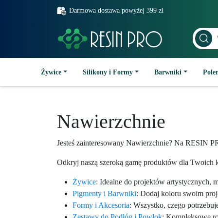
Darmowa dostawa powyżej 399 zł
Żywice
Silikony i Formy
Barwniki
Poler
Nawierzchnie
Jesteś zainteresowany Nawierzchnie? Na RESIN PR
Odkryj naszą szeroką gamę produktów dla Twoich k
Żywice
: Idealne do projektów artystycznych, 
Pigmenty i Barwniki
: Dodaj koloru swoim pro
Formy i Akcesoria
: Wszystko, czego potrzebuj
Zestawy do Podłóg i Powłok
: Kompleksowe roz