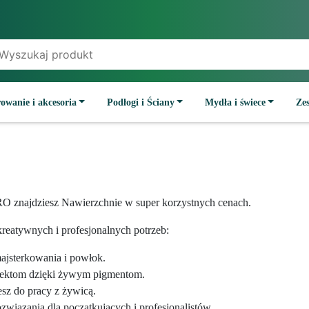
owanie i akcesoria
Podłogi i Ściany
Mydła i świece
Ze
O znajdziesz Nawierzchnie w super korzystnych cenach.
reatywnych i profesjonalnych potrzeb:
majsterkowania i powłok.
jektom dzięki żywym pigmentom.
esz do pracy z żywicą.
wiązania dla początkujących i profesjonalistów.