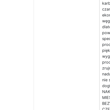
kar
czar
eko
węg
dlat
pow
spe
prod
pię
wygl
pro
zru
nada
nie 
dog
NAK
MIE
BEZ
CZĘ