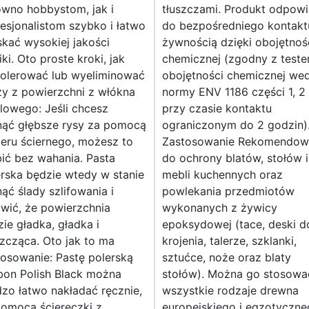
ówno hobbystom, jak i
tłuszczami. Produkt odpowi
esjonalistom szybko i łatwo
do bezpośredniego kontakt
kać wysokiej jakości
żywnością dzięki obojętnoś
ki. Oto proste kroki, jak
chemicznej (zgodny z test
olerować lub wyeliminować
obojętności chemicznej we
zy z powierzchni z włókna
normy ENV 1186 części 1, 2 
lowego: Jeśli chcesz
przy czasie kontaktu
nąć głębsze rysy za pomocą
ograniczonym do 2 godzin)
eru ściernego, możesz to
Zastosowanie Rekomendow
ić bez wahania. Pasta
do ochrony blatów, stołów i
rska będzie wtedy w stanie
mebli kuchennych oraz
ąć ślady szlifowania i
powlekania przedmiotów
wić, że powierzchnia
wykonanych z żywicy
ie gładka, gładka i
epoksydowej (tace, deski d
zcząca. Oto jak to ma
krojenia, talerze, szklanki,
osowanie: Pastę polerską
sztućce, noże oraz blaty
bon Polish Black można
stołów). Można go stosowa
zo łatwo nakładać ręcznie,
wszystkie rodzaje drewna
pomocą ściereczki z
europejskiego i egzotyczne