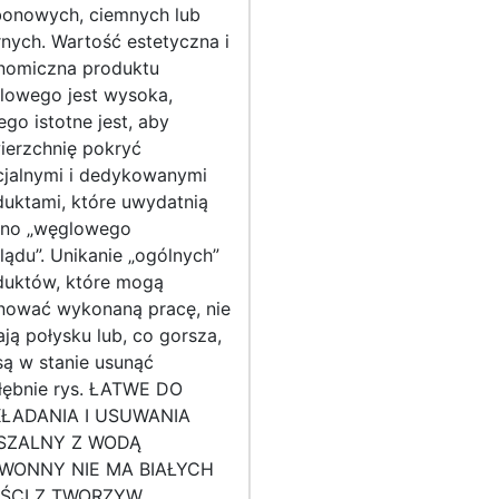
bonowych, ciemnych lub
nych. Wartość estetyczna i
nomiczna produktu
lowego jest wysoka,
ego istotne jest, aby
ierzchnię pokryć
cjalnymi i dedykowanymi
uktami, które uwydatnią
kno „węglowego
ądu”. Unikanie „ogólnych”
duktów, które mogą
jnować wykonaną pracę, nie
ją połysku lub, co gorsza,
są w stanie usunąć
łębnie rys. ŁATWE DO
ŁADANIA I USUWANIA
SZALNY Z WODĄ
WONNY NIE MA BIAŁYCH
ŚCI Z TWORZYW