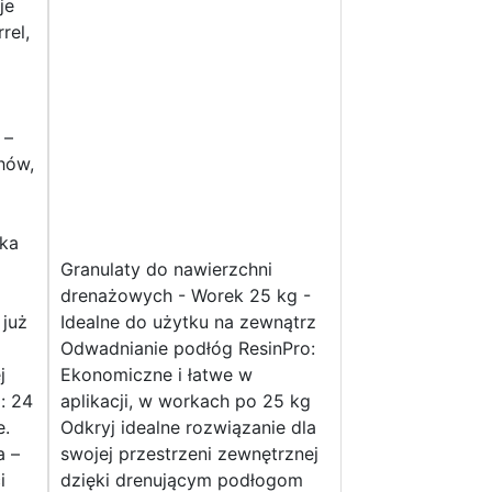
je
rel,
 –
hów,
cka
Granulaty do nawierzchni
drenażowych - Worek 25 kg -
 już
Idealne do użytku na zewnątrz
Odwadnianie podłóg ResinPro:
j
Ekonomiczne i łatwe w
: 24
aplikacji, w workach po 25 kg
e.
Odkryj idealne rozwiązanie dla
a –
swojej przestrzeni zewnętrznej
i
dzięki drenującym podłogom