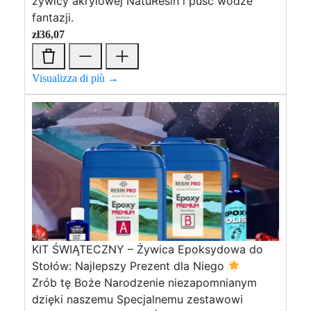
żywicy akrylowej NatuResin i puść wodze
fantazji.
zł
36,07
Visualizza di più →
KIT ŚWIĄTECZNY – Żywica Epoksydowa do
Stołów: Najlepszy Prezent dla Niego
Zrób tę Boże Narodzenie niezapomnianym
dzięki naszemu Specjalnemu zestawowi