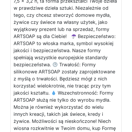
7,5 x 3,2 h, ta forma przekształci Twoje dzieła
w prawdziwe dzieła sztuki. Niezależnie od
tego, czy chcesz stworzyć domowe mydła,
żywice czy świece na własny użytek, jako
wyjątkowy prezent lub na sprzedaż, formy
ARTSOAP są dla Ciebie!
Bezpieczeństwo:
ARTSOAP to włoska marka, symbol wysokiej
jakości i bezpieczeństwa. Nasze formy
spełniają wszystkie europejskie standardy
bezpieczeństwa.
Trwałość: Formy
silikonowe ARTSOAP zostały zaprojektowane
z myślą o trwałości. Będziesz mógł z nich
korzystać wielokrotnie, nie tracąc przy tym
jakości kształtu.
Wszechstronność: Formy
ARTSOAP służą nie tylko do wyrobu mydła.
Można je również wykorzystać do wielu
innych kreacji, takich jak świece, kredy i
żywice. Możliwości są nieskończone! Niech
wiosna rozkwitnie w Twoim domu, kup Formę