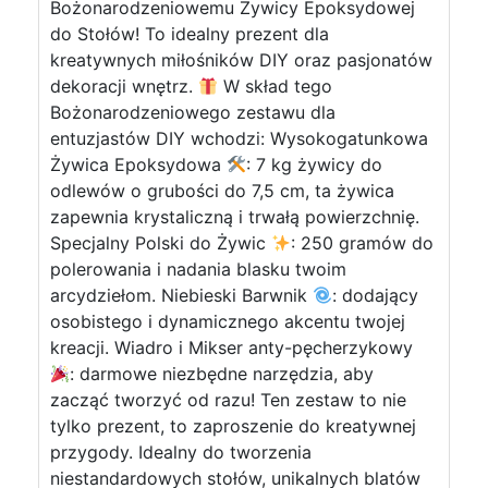
Bożonarodzeniowemu Żywicy Epoksydowej
do Stołów! To idealny prezent dla
kreatywnych miłośników DIY oraz pasjonatów
dekoracji wnętrz.
W skład tego
Bożonarodzeniowego zestawu dla
entuzjastów DIY wchodzi: Wysokogatunkowa
Żywica Epoksydowa
: 7 kg żywicy do
odlewów o grubości do 7,5 cm, ta żywica
zapewnia krystaliczną i trwałą powierzchnię.
Specjalny Polski do Żywic
: 250 gramów do
polerowania i nadania blasku twoim
arcydziełom. Niebieski Barwnik
: dodający
osobistego i dynamicznego akcentu twojej
kreacji. Wiadro i Mikser anty-pęcherzykowy
: darmowe niezbędne narzędzia, aby
zacząć tworzyć od razu! Ten zestaw to nie
tylko prezent, to zaproszenie do kreatywnej
przygody. Idealny do tworzenia
niestandardowych stołów, unikalnych blatów