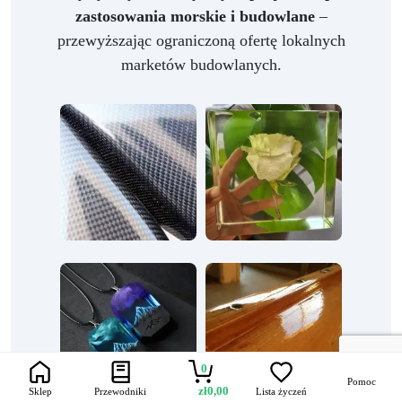
zastosowania morskie i budowlane
–
przewyższając ograniczoną ofertę lokalnych
marketów budowlanych.
0
Pomoc
zł
0,00
Sklep
Przewodniki
Lista życzeń