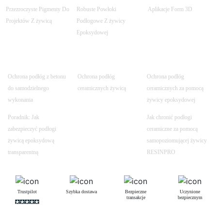
Przezroczyste Pigmenty Do
Robuste Powłoki
Aplikacje Form 3D
Projektów Z żywicą
Podłogowe Z żywicy
Epoksydowej
Ochrona podłóg z betonu
Ochrona podłóg
Ochrona podłóg
do samodzielnego
ceramicznych żywicą
ceramicznych za pomocą
wykonania
żywicy epoksydowej
Poradnik: Jak
Jak chronić podłogi
zabezpieczyć podłogi
ceramiczne za pomocą
żywicą epoksydową
samopoziomującej żywicy
transparentną
RESINPRO
Trustpilot
Szybka dostawa
Bezpieczne
Uczynione
transakcje
bezpiecznym