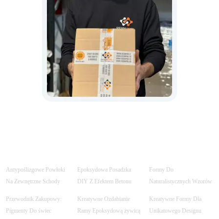
Antypoślizgowe Powłoki
Epoksydowa Posadzka
Formy Do
Na Zewnętrzne Schody
DIY Z Efektem Betonu
Naturalistycznych Wzorów
Przewodnik Zakupowy:
Kreatywne Ozdabianie
Kreatywne Formy Dla
Pigmenty Do świec
Ramy Epoksydową żywicą
Unikatowego Designu