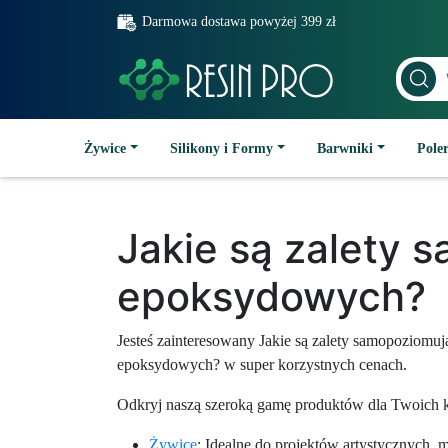
Darmowa dostawa powyżej 399 zł
Żywice
Silikony i Formy
Barwniki
Poler
Jakie są zalety
epoksydowych?
Jesteś zainteresowany Jakie są zalety samopozio
epoksydowych? w super korzystnych cenach.
Odkryj naszą szeroką gamę produktów dla Twoich k
Żywice
: Idealne do projektów artystycznych, 