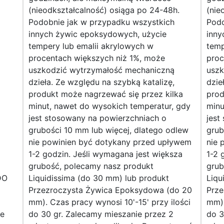
(nieodkształcalność) osiąga po 24-48h.
(nie
Podobnie jak w przypadku wszystkich
Podo
innych żywic epoksydowych, użycie
inny
tempery lub emalii akrylowych w
temp
procentach większych niż 1%, może
proc
uszkodzić wytrzymałość mechaniczną
uszk
dzieła. Ze względu na szybką katalizę,
dzie
produkt może nagrzewać się przez kilka
prod
minut, nawet do wysokich temperatur, gdy
minu
jest stosowany na powierzchniach o
jest
grubości 10 mm lub więcej, dlatego odlew
grub
nie powinien być dotykany przed upływem
nie 
1-2 godzin. Jeśli wymagana jest większa
1-2 
grubość, polecamy nasz produkt
grub
DO
Liquidissima (do 30 mm) lub produkt
Liqu
Przezroczysta Żywica Epoksydowa (do 20
Prze
mm). Czas pracy wynosi 10'-15' przy ilości
mm).
ie
do 30 gr. Zalecamy mieszanie przez 2
do 3