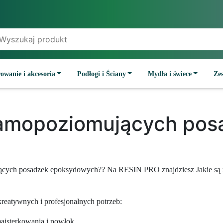
owanie i akcesoria
Podłogi i Ściany
Mydła i świece
Ze
 samopoziomujących pos
mujących posadzek epoksydowych?? Na RESIN PRO znajdziesz Jakie są
reatywnych i profesjonalnych potrzeb:
majsterkowania i powłok.