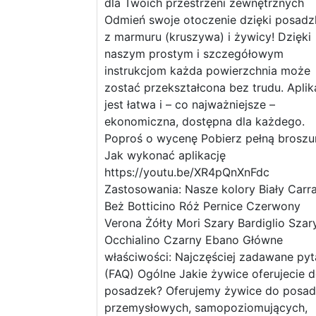
dla Twoich przestrzeni zewnętrznych
Odmień swoje otoczenie dzięki posad
z marmuru (kruszywa) i żywicy! Dzięki
naszym prostym i szczegółowym
instrukcjom każda powierzchnia może
zostać przekształcona bez trudu. Aplik
jest łatwa i – co najważniejsze –
ekonomiczna, dostępna dla każdego.
Poproś o wycenę Pobierz pełną broszu
Jak wykonać aplikację
https://youtu.be/XR4pQnXnFdc
Zastosowania: Nasze kolory Biały Carr
Beż Botticino Róż Pernice Czerwony
Verona Żółty Mori Szary Bardiglio Szar
Occhialino Czarny Ebano Główne
właściwości: Najczęściej zadawane pyt
(FAQ) Ogólne Jakie żywice oferujecie 
posadzek? Oferujemy żywice do posa
przemysłowych, samopoziomujących,