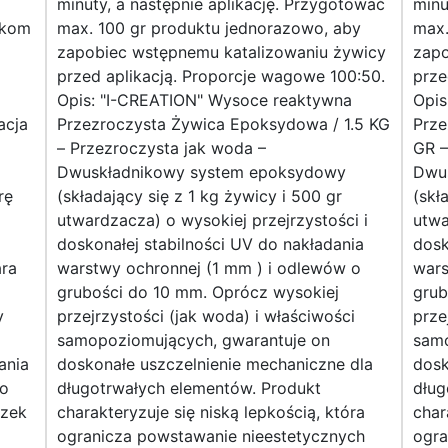
minuty, a następnie aplikację. Przygotować
minu
zkom
max. 100 gr produktu jednorazowo, aby
max.
zapobiec wstępnemu katalizowaniu żywicy
zapo
przed aplikacją. Proporcje wagowe 100:50.
prze
Opis: "I-CREATION" Wysoce reaktywna
Opis
acja
Przezroczysta Żywica Epoksydowa / 1.5 KG
Prze
– Przezroczysta jak woda –
GR –
Dwuskładnikowy system epoksydowy
Dwu
rę
(składający się z 1 kg żywicy i 500 gr
(skł
utwardzacza) o wysokiej przejrzystości i
utwa
doskonałej stabilności UV do nakładania
dosk
ara
warstwy ochronnej (1 mm ) i odlewów o
wars
grubości do 10 mm. Oprócz wysokiej
grub
y
przejrzystości (jak woda) i właściwości
prze
samopoziomujących, gwarantuje on
samo
ania
doskonałe uszczelnienie mechaniczne dla
dosk
do
długotrwałych elementów. Produkt
dług
dzek
charakteryzuje się niską lepkością, która
char
ogranicza powstawanie nieestetycznych
ogra