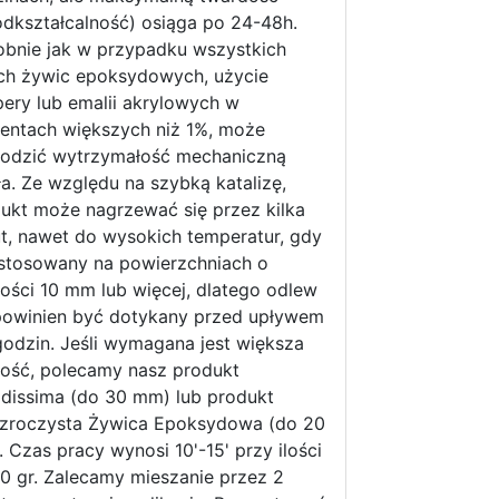
odkształcalność) osiąga po 24-48h.
bnie jak w przypadku wszystkich
ch żywic epoksydowych, użycie
ery lub emalii akrylowych w
entach większych niż 1%, może
odzić wytrzymałość mechaniczną
ła. Ze względu na szybką katalizę,
ukt może nagrzewać się przez kilka
t, nawet do wysokich temperatur, gdy
 stosowany na powierzchniach o
ości 10 mm lub więcej, dlatego odlew
powinien być dotykany przed upływem
godzin. Jeśli wymagana jest większa
ość, polecamy nasz produkt
idissima (do 30 mm) lub produkt
zroczysta Żywica Epoksydowa (do 20
 Czas pracy wynosi 10'-15' przy ilości
0 gr. Zalecamy mieszanie przez 2