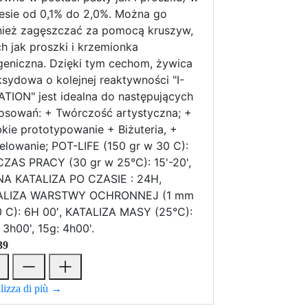
esie od 0,1% do 2,0%. Można go
ież zagęszczać za pomocą kruszyw,
ch jak proszki i krzemionka
geniczna. Dzięki tym cechom, żywica
sydowa o kolejnej reaktywności "I-
TION" jest idealna do następujących
osowań: + Twórczość artystyczna; +
kie prototypowanie + Biżuteria, +
lowanie; POT-LIFE (150 gr w 30 C):
 CZAS PRACY (30 gr w 25°C): 15'-20',
NA KATALIZA PO CZASIE : 24H,
ALIZA WARSTWY OCHRONNEJ (1 mm
 C): 6H 00′, KATALIZA MASY (25°C):
 3h00', 15g: 4h00'.
39
lizza di più →