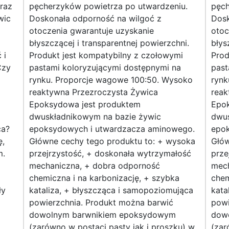
raz
pęcherzyków powietrza po utwardzeniu.
pęch
wic
Doskonała odporność na wilgoć z
Dosk
otoczenia gwarantuje uzyskanie
otoc
błyszczącej i transparentnej powierzchni.
błys
 i
Produkt jest kompatybilny z czołowymi
Prod
Czy
pastami koloryzującymi dostępnymi na
past
rynku. Proporcje wagowe 100:50. Wysoko
rynk
reaktywna Przezroczysta Żywica
reak
Epoksydowa jest produktem
Epo
dwuskładnikowym na bazie żywic
dwus
ca?
epoksydowych i utwardzacza aminowego.
epo
ę,
Główne cechy tego produktu to: + wysoka
Głów
m.
przejrzystość, + doskonała wytrzymałość
prze
mechaniczna, + dobra odporność
mech
chemiczna i na karbonizację, + szybka
chem
ły
kataliza, + błyszcząca i samopoziomująca
kata
powierzchnia. Produkt można barwić
powi
dowolnym barwnikiem epoksydowym
dow
(zarówno w postaci pasty jak i proszku) w
(zar