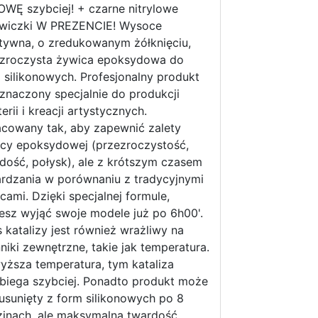
WĘ szybciej! + czarne nitrylowe
awiczki W PREZENCIE! Wysoce
tywna, o zredukowanym żółknięciu,
zroczysta żywica epoksydowa do
 silikonowych. Profesjonalny produkt
znaczony specjalnie do produkcji
terii i kreacji artystycznych.
cowany tak, aby zapewnić zalety
cy epoksydowej (przezroczystość,
dość, połysk), ale z krótszym czasem
rdzania w porównaniu z tradycyjnymi
cami. Dzięki specjalnej formule,
sz wyjąć swoje modele już po 6h00'.
 katalizy jest również wrażliwy na
niki zewnętrzne, takie jak temperatura.
yższa temperatura, tym kataliza
biega szybciej. Ponadto produkt może
usunięty z form silikonowych po 8
inach, ale maksymalną twardość