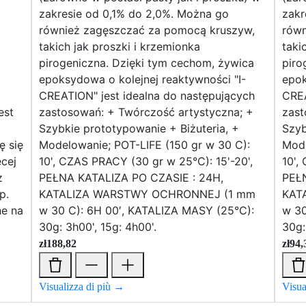
zakresie od 0,1% do 2,0%. Można go
zakr
również zagęszczać za pomocą kruszyw,
równ
takich jak proszki i krzemionka
taki
pirogeniczna. Dzięki tym cechom, żywica
piro
epoksydowa o kolejnej reaktywności "I-
epok
CREATION" jest idealna do następujących
CREA
est
zastosowań: + Twórczość artystyczna; +
zast
Szybkie prototypowanie + Biżuteria, +
Szyb
ę się
Modelowanie; POT-LIFE (150 gr w 30 C):
Mode
cej
10', CZAS PRACY (30 gr w 25°C): 15'-20',
10',
z
PEŁNA KATALIZA PO CZASIE : 24H,
PEŁ
p.
KATALIZA WARSTWY OCHRONNEJ (1 mm
KAT
ne na
w 30 C): 6H 00′, KATALIZA MASY (25°C):
w 30
30g: 3h00', 15g: 4h00'.
30g:
zł
188,82
zł
94,
Visualizza di più →
Visua