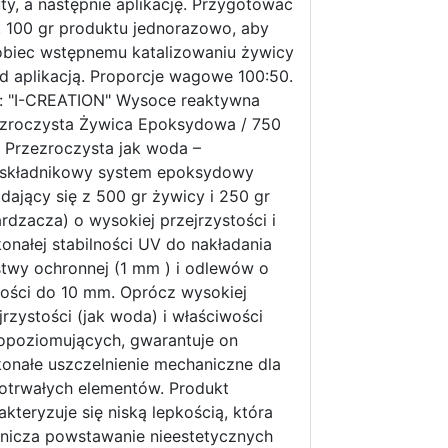
ty, a następnie aplikację. Przygotować
 100 gr produktu jednorazowo, aby
biec wstępnemu katalizowaniu żywicy
d aplikacją. Proporcje wagowe 100:50.
: "I-CREATION" Wysoce reaktywna
zroczysta Żywica Epoksydowa / 750
 Przezroczysta jak woda –
składnikowy system epoksydowy
adający się z 500 gr żywicy i 250 gr
rdzacza) o wysokiej przejrzystości i
onałej stabilności UV do nakładania
twy ochronnej (1 mm ) i odlewów o
ości do 10 mm. Oprócz wysokiej
jrzystości (jak woda) i właściwości
poziomujących, gwarantuje on
onałe uszczelnienie mechaniczne dla
otrwałych elementów. Produkt
akteryzuje się niską lepkością, która
nicza powstawanie nieestetycznych