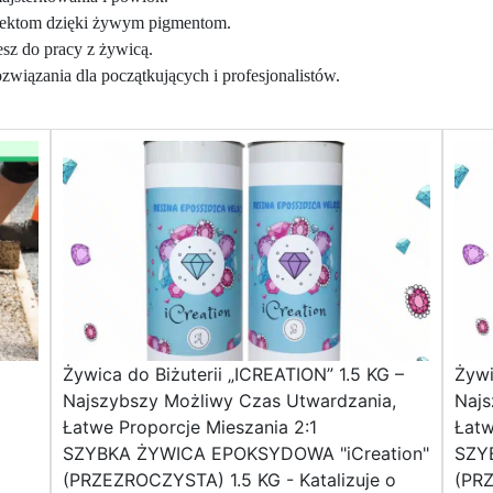
jektom dzięki żywym pigmentom.
esz do pracy z żywicą.
wiązania dla początkujących i profesjonalistów.
Żywica do Biżuterii „ICREATION” 1.5 KG –
Żywi
Najszybszy Możliwy Czas Utwardzania,
Najs
Łatwe Proporcje Mieszania 2:1
Łatw
SZYBKA ŻYWICA EPOKSYDOWA "iCreation"
SZY
(PRZEZROCZYSTA) 1.5 KG - Katalizuje o
(PRZ