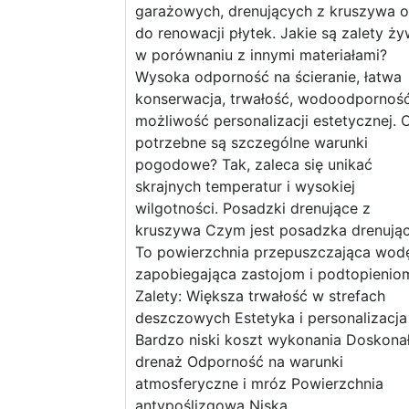
garażowych, drenujących z kruszywa o
do renowacji płytek. Jakie są zalety ży
w porównaniu z innymi materiałami?
Wysoka odporność na ścieranie, łatwa
konserwacja, trwałość, wodoodporność
możliwość personalizacji estetycznej. 
potrzebne są szczególne warunki
pogodowe? Tak, zaleca się unikać
skrajnych temperatur i wysokiej
wilgotności. Posadzki drenujące z
kruszywa Czym jest posadzka drenują
To powierzchnia przepuszczająca wod
zapobiegająca zastojom i podtopienio
Zalety: Większa trwałość w strefach
deszczowych Estetyka i personalizacja
Bardzo niski koszt wykonania Doskona
drenaż Odporność na warunki
atmosferyczne i mróz Powierzchnia
antypoślizgowa Niska