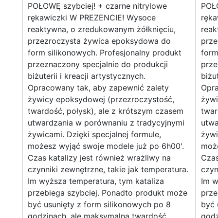
POŁOWĘ szybciej! + czarne nitrylowe
POŁO
rękawiczki W PREZENCIE! Wysoce
ręk
reaktywna, o zredukowanym żółknięciu,
reak
przezroczysta żywica epoksydowa do
prze
form silikonowych. Profesjonalny produkt
form
przeznaczony specjalnie do produkcji
prze
biżuterii i kreacji artystycznych.
biżu
Opracowany tak, aby zapewnić zalety
Opra
żywicy epoksydowej (przezroczystość,
żywi
twardość, połysk), ale z krótszym czasem
twar
utwardzania w porównaniu z tradycyjnymi
utwa
żywicami. Dzięki specjalnej formule,
żywi
możesz wyjąć swoje modele już po 6h00'.
może
Czas katalizy jest również wrażliwy na
Czas
czynniki zewnętrzne, takie jak temperatura.
czyn
Im wyższa temperatura, tym kataliza
Im w
przebiega szybciej. Ponadto produkt może
prze
być usunięty z form silikonowych po 8
być 
godzinach, ale maksymalną twardość
godz