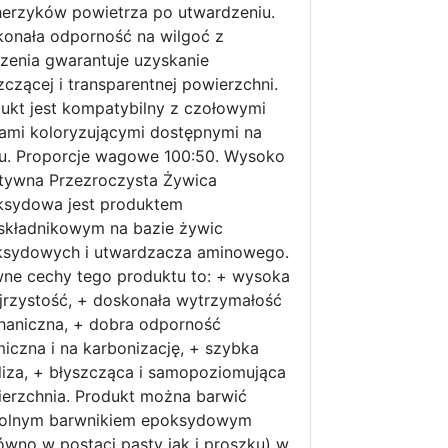
erzyków powietrza po utwardzeniu.
onała odporność na wilgoć z
zenia gwarantuje uzyskanie
zczącej i transparentnej powierzchni.
ukt jest kompatybilny z czołowymi
ami koloryzującymi dostępnymi na
u. Proporcje wagowe 100:50. Wysoko
tywna Przezroczysta Żywica
ksydowa jest produktem
kładnikowym na bazie żywic
ksydowych i utwardzacza aminowego.
ne cechy tego produktu to: + wysoka
jrzystość, + doskonała wytrzymałość
aniczna, + dobra odporność
iczna i na karbonizację, + szybka
liza, + błyszcząca i samopoziomująca
erzchnia. Produkt można barwić
olnym barwnikiem epoksydowym
ówno w postaci pasty jak i proszku) w