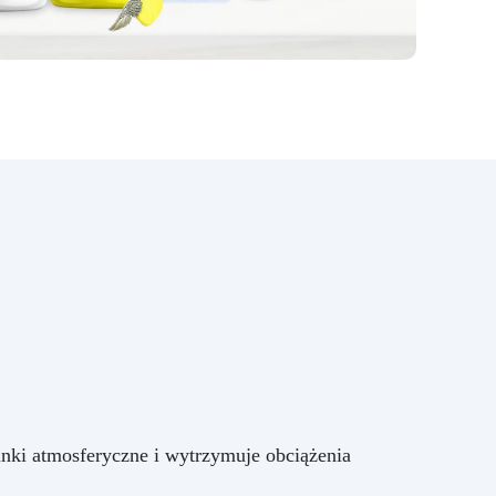
mu.
nie
 się
bez
coś
z
go
 i
nie
o
b
em
,
o,
ale
nki atmosferyczne i wytrzymuje obciążenia
daj