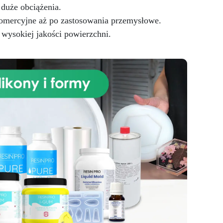
cy i
duże obciążenia.
a
komercyjne aż po zastosowania przemysłowe.
ana
wysokiej jakości powierzchni.
ana
u,
e
la
i z
iami
od
czne
ulną
lko
cie
a i
m