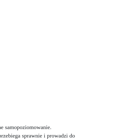
opracowana w Niemczech, aby
e
twardy olej na bazie wosków
Osmo był pierwszym woskiem na
łu,
rynku europejskim, który można
ałe
łatwo nakładać pędzlem lub
wałkiem, bez potrzeby
polerowania! Może być
stosowany do napraw
punktowych i / lub odnawiania /
renowacji bez konieczności
szlifowania, dzięki czemu żywica
lub drewno nie będą już
wymagały całkowitego
szlifowania i powtórnego
wykończenia.
alne samopoziomowanie.
zebiega sprawnie i prowadzi do