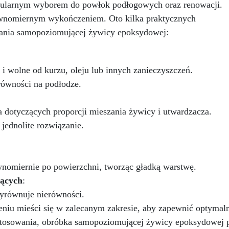
ularnym wyborem do powłok podłogowych oraz renowacji.
zapachów, wzbogacona o
powierzchni porowatych.
ównomiernym wykończeniem. Oto kilka praktycznych
związki strukturalne
Łatwa aplikacja – Penetruj
ieorganiczne, aby zapewnić
głęboko, nie zmieniając
ania samopoziomującej żywicy epoksydowej:
maksymalną wytrzymałość,
pierwotnego wyglądu materia
trwałość i przyczepność do
zapewniając skuteczne i trw
dłoża. Nie uwalnia substancji
zabezpieczenie.
e i wolne od kurzu, oleju lub innych zanieczyszczeń.
szkodliwych dla zdrowia
człowieka, dlatego nie ma
równości na podłodze.
problemów z toksycznością.
two nakładać jedną lub dwie
ta dotyczących proporcji mieszania żywicy i utwardzacza.
arstwy pędzlem lub wałkiem.
jednolite rozwiązanie.
żna chodzić po nim już po 24
godzinach, co pomoże
dświeżyć twoje stare płytki
nawet pionowe) lub podłogi i
nomiernie po powierzchni, tworząc gładką warstwę.
ierzchnie z betonu. Z jednym
pakowaniem (5,6 kg) można
jących
:
okryć ok. 18 m². Produkt jest
wyrównuje nierówności.
dostarczany w kolorze
zeniu mieści się w zalecanym zakresie, aby zapewnić optym
tralnym (białym), jeśli chcesz
osowania, obróbka samopoziomującej żywicy epoksydowej pr
ienić kolor płytek, wystarczy