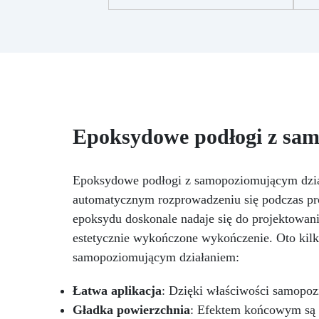
+ 29 przydatnych akcesoriów do
tworzenia biżuterii. Zawiera: 500
g żywicy, 10 barwników, 3
gła
pigmenty, pipety, patyczki do
mieszania, rękawiczki i kubeczki.
de
Nr 2. Zestaw startowy z
żywicy epoksydowej + 100
pr
akcesoriów:500 g przezroczystej
Epoksydowe podłogi z sa
żywicy epoksydowej One to One
me
+ 100 przydatnych akcesoriów
N
do tworzenia biżuterii. Zawiera:
500 g żywicy, 12 dodatków
Epoksydowe podłogi z samopoziomującym działa
dekoracyjnych, suszone kwiaty,
automatycznym rozprowadzeniu się podczas pro
silikonową formę z literami,
z
epoksydu doskonale nadaje się do projektowan
breloczki, końcówki do
pow
estetycznie wykończone wykończenie. Oto kilk
miniwiertarki, ponad 100
elementów.
samopoziomującym działaniem:
Łatwa aplikacja
: Dzięki właściwości samopoz
Gładka powierzchnia
: Efektem końcowym są b