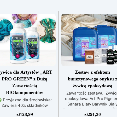
ywica dla Artystów „ART
Zestaw z efektem
PRO GREEN” z Dużą
bursztynowego onyksu 
Zawartością
żywicą epoksydową
BIOkomponentów
Zawartość zestawu: Żywic
epoksydowa Art Pro Pigme
Przyjazna dla środowiska:
Sahara Biały Barwnik Biał
Zawiera 40% składników
Barwnik Brązowy Barwnik Żó
biologicznych z biomasy,
zł
128,99
zł
291,30
OXIDE Odkryj ukryte piękn
zmniejszając wpływ na