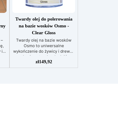
Twardy olej do polerowania
rny
na bazie wosków Osmo -
Clear Gloss
 –
Twardy olej na bazie wosków
ę,
Osmo to uniwersalne
 i
wykończenie do żywicy i drewna
z
na bazie naturalnych olejów
zł
149,92
roślinnych i wosków. Odporny na
t
wodę, brud, piwo, wino, colę i
a
ślinę, twardy olej na bazie
wosków Osmo jest
mikroporowaty i tworzy
c
molekularne wiązania z
drewnem, dzięki czemu nie pęka
jny
ani nie łuszczy się. Nowa,
,
zaawansowana formuła
go,
twardego oleju na bazie wosków
nych
Osmo została specjalnie