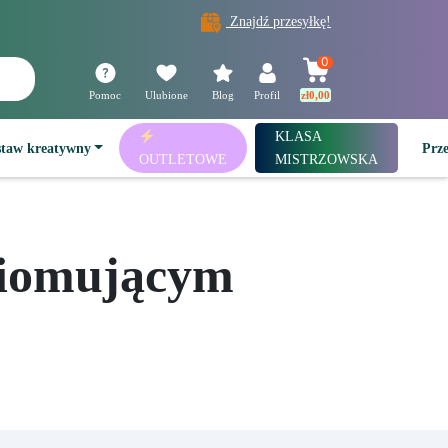
Znajdź przesyłkę!
0
Pomoc
Ulubione
Blog
Profil
zł
0,00
KLASA
staw kreatywny
Prz
OUTLETOWE
MISTRZOWSKA
ziomującym