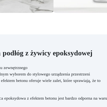
wyborem do najbardziej
uczęszczanych miejsc w do
Czyszczenie i pielęgnacja
nowego blatu będzie dziecin
proste, pozwalając Ci cieszyć
pięknem Twojej przestrzeni 
obaw. Nie zadowalaj się
zwykłym, gdy możesz mieć 
niezwykłego. Wybierz nas
zestaw efektu bursztynowe
 podłóg z żywicy epoksydowej
onyksu z żywicą epoksydową
rozpocznij dziś przekształca
swojego domu w arcydzieł
ku zewnętrznego
designu. Twoja kuchnia lu
lnym wyborem do stylowego urządzenia przestrzeni
łazienka będzie przedmiot
zazdrości przez wszystkich
fektem betonu oferuje wiele zalet, które sprawiają, że to
będą miejscem, gdzie piękn
funkcjonalność i styl doskon
się łączą. Doświadcz
a epoksydowa z efektem betonu jest bardzo odporna na waru
niezrównanej transformacji i 
się inspirować codziennie