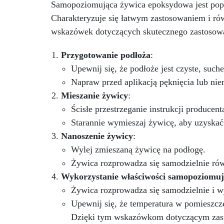
najwyższej jakości. Nasze
Samopoziomująca żywica epoksydowa jest pop
najlepiej sprzedające się
Charakteryzuje się łatwym zastosowaniem i r
rozwiązanie podłogowe
n
wskazówek dotyczących skutecznego zastosow
charakteryzuje się doskonałą
odpornością na duży ruch pieszy
i samochodowy. Idealna zarówno
Przygotowanie podłoża
:
po
dla majsterkowiczów /
Upewnij się, że podłoże jest czyste, such
użytkowników domowych, jak i
Napraw przed aplikacją pęknięcia lub nie
dla użytkowników
Mieszanie żywicy
:
przemysłowych. Łatwa w
Ła
aplikacji, powierzchnia nadaje
Ścisłe przestrzeganie instrukcji producen
w
się do ponownego użytku w
Starannie wymieszaj żywicę, aby uzyskać 
Mo
ciągu 24 godzin. Przezroczysty,
Nanoszenie żywicy
:
samopoziomujący, odporny na
o
promieniowanie UV system
Wylej zmieszaną żywicę na podłogę.
(
epoksydowy, który tworzy
Żywica rozprowadza się samodzielnie rów
pow
twardą i błyszczącą warstwę
o
Wykorzystanie właściwości samopoziomu
ochronną dla odlewów o
p
Żywica rozprowadza się samodzielnie i 
grubości do 1cm. Powierzchnia
jest idealnie gładka i odporna na
Upewnij się, że temperatura w pomieszc
neu
wilgoć. Bezrozpuszczalnikowa i
Dzięki tym wskazówkom dotyczącym zast
zm
bezzapachowa żywica