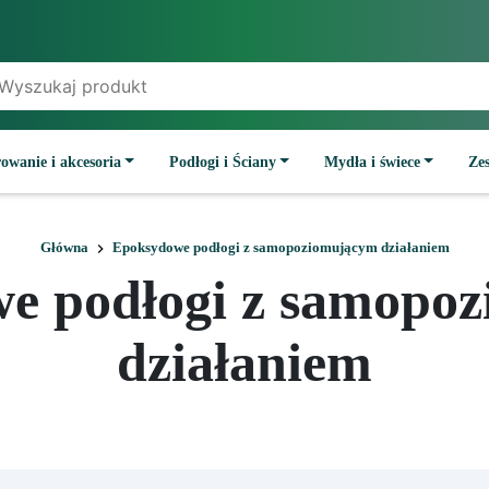
owanie i akcesoria
Podłogi i Ściany
Mydła i świece
Ze
Główna
Epoksydowe podłogi z samopoziomującym działaniem
e podłogi z samopo
działaniem