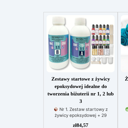
Zestawy startowe z żywicy
Ż
epoksydowej idealne do
tworzenia biżuterii nr 1, 2 lub
3
Nr 1. Zestaw startowy z
żywicy epoksydowej + 29
akcesoriów:500 g przezroczystej
zł
84,57
żywicy epoksydowej One to One