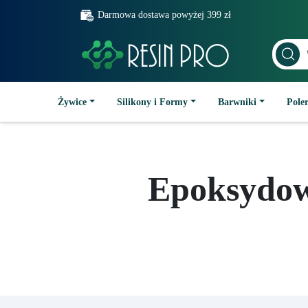
Darmowa dostawa powyżej 399 zł
Żywice
Silikony i Formy
Barwniki
Poler
Epoksydow