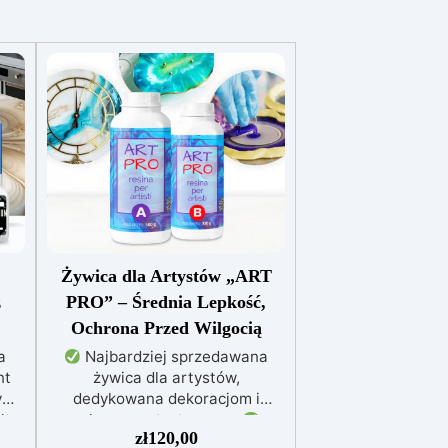
Żywica dla Artystów „ART
z
PRO” – Średnia Lepkość,
Ochrona Przed Wilgocią
a
Najbardziej sprzedawana
nt
żywica dla artystów,
y
dedykowana dekoracjom i
łty
zalewom artystycznym
zł
120,00
o
Idealna do obrazów, powłok, tac i