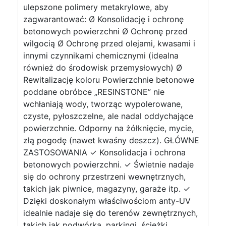
ulepszone polimery metakrylowe, aby
zagwarantować: Ø Konsolidację i ochronę
betonowych powierzchni Ø Ochronę przed
wilgocią Ø Ochronę przed olejami, kwasami i
innymi czynnikami chemicznymi (idealna
również do środowisk przemysłowych) Ø
Rewitalizację koloru Powierzchnie betonowe
poddane obróbce „RESINSTONE” nie
wchłaniają wody, tworząc wypolerowane,
czyste, pyłoszczelne, ale nadal oddychające
powierzchnie. Odporny na żółknięcie, mycie,
złą pogodę (nawet kwaśny deszcz). GŁÓWNE
ZASTOSOWANIA ✓ Konsolidacja i ochrona
betonowych powierzchni. ✓ Świetnie nadaje
się do ochrony przestrzeni wewnętrznych,
takich jak piwnice, magazyny, garaże itp. ✓
Dzięki doskonałym właściwościom anty-UV
idealnie nadaje się do terenów zewnętrznych,
takich jak podwórka, parkingi, ścieżki,