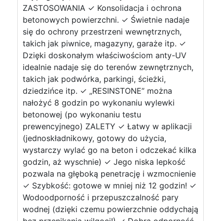
ZASTOSOWANIA ✓ Konsolidacja i ochrona
betonowych powierzchni. ✓ Świetnie nadaje
się do ochrony przestrzeni wewnętrznych,
takich jak piwnice, magazyny, garaże itp. ✓
Dzięki doskonałym właściwościom anty-UV
idealnie nadaje się do terenów zewnętrznych,
takich jak podwórka, parkingi, ścieżki,
dziedzińce itp. ✓ „RESINSTONE” można
nałożyć 8 godzin po wykonaniu wylewki
betonowej (po wykonaniu testu
prewencyjnego) ZALETY ✓ Łatwy w aplikacji
(jednoskładnikowy, gotowy do użycia,
wystarczy wylać go na beton i odczekać kilka
godzin, aż wyschnie) ✓ Jego niska lepkość
pozwala na głęboką penetrację i wzmocnienie
✓ Szybkość: gotowe w mniej niż 12 godzin! ✓
Wodoodporność i przepuszczalność pary
wodnej (dzięki czemu powierzchnie oddychają