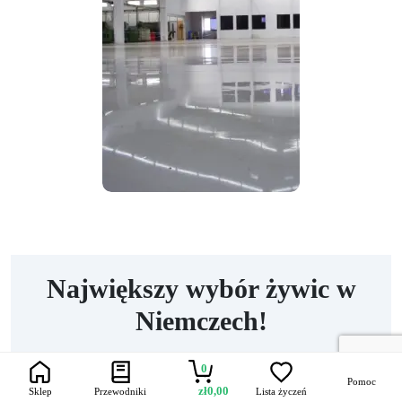
Największy wybór żywic w
Niemczech!
0
Oferujemy żywice na każdą potrzebę – od
Pomoc
zł
0,00
Sklep
Przewodniki
Lista życzeń
artystycznych
kreatywnych projektów po