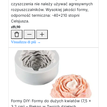
czyszczenia nie należy używać agresywnych
rozpuszczalników. Wysokiej jakości formy,
odporność termiczna: -40+210 stopni
Celsjusza.
zł
9,90
Visualizza di più →
Formy DIY: Formy do dużych kwiatów (7,5 x
3,2 cm) – Piękno w Twoich dziełach