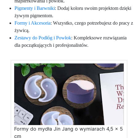
majsterkowania i powłok.
Pigmenty i Barwniki
: Dodaj koloru swoim projektom dzięki
żywym pigmentom.
Formy i Akcesoria
: Wszystko, czego potrzebujesz do pracy z
żywicą.
Zestawy do Podłóg i Powłok
: Kompleksowe rozwiązania
dla początkujących i profesjonalistów.
Formy do mydła Jin Jang o wymiarach 4,5 x 5
cm