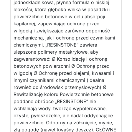
jednoskładnikowa, płynna formuła o niskiej
lepkości, która głęboko wnika w posadzki i
powierzchnie betonowe w celu absorpcji
kapilarnej, zapewniając ochronę przed
wilgocią i zwiększając zarówno odporność
mechaniczną, jak i ochronę przed czynnikami
chemicznymi. „RESINSTONE” zawiera
ulepszone polimery metakrylowe, aby
zagwarantować: Ø Konsolidację i ochronę
betonowych powierzchni Ø Ochronę przed
wilgocią Ø Ochronę przed olejami, kwasami i
innymi czynnikami chemicznymi (idealna
również do środowisk przemysłowych) Ø
Rewitalizację koloru Powierzchnie betonowe
poddane obróbce „RESINSTONE” nie
wchłaniają wody, tworząc wypolerowane,
czyste, pyłoszczelne, ale nadal oddychające
powierzchnie. Odporny na żółknięcie, mycie,
złą pogodę (nawet kwaśny deszcz). GŁÓWNE