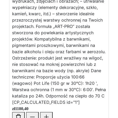
wydrukach, zdjęciach i obrazach; – utrwalanie
wypełniaczy (elementy dekoracyjne, szkło,
kamień, kwarc, itd.) – stworzenie idealnie
przezroczystej warstwy ochronnej na Twoich
projektach. Formuła „ART-PRO” została
stworzona do powlekania artystycznych
projektów. Kompatybilna z barwnikami,
pigmentami proszkowymi, barwnikami na
bazie alkoholu i oleju oraz farbami w aerozolu.
Ostrzeżenie: produkt jest wrażliwy na wilgoć,
nie stosować na mokrej powierzchni lub z
barwnikami na bazie wody (np. akryle) Dane
techniczne: Proporcje użycia 100:66
(wagowo) Pot Life (150 gr w 30°C): 1h20 ',
Warstwa ochronna (1 mm w 30°C): 6:00'. Pełna
kataliza po 24h. Odporność na ciepło do 70 C
[CP_CALCULATED_FIELDS id="1"]
zł
1180,40