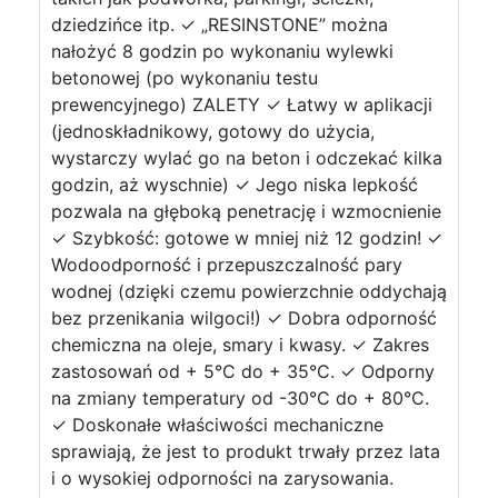
dziedzińce itp. ✓ „RESINSTONE” można
nałożyć 8 godzin po wykonaniu wylewki
betonowej (po wykonaniu testu
prewencyjnego) ZALETY ✓ Łatwy w aplikacji
(jednoskładnikowy, gotowy do użycia,
wystarczy wylać go na beton i odczekać kilka
godzin, aż wyschnie) ✓ Jego niska lepkość
pozwala na głęboką penetrację i wzmocnienie
✓ Szybkość: gotowe w mniej niż 12 godzin! ✓
Wodoodporność i przepuszczalność pary
wodnej (dzięki czemu powierzchnie oddychają
bez przenikania wilgoci!) ✓ Dobra odporność
chemiczna na oleje, smary i kwasy. ✓ Zakres
zastosowań od + 5°C do + 35°C. ✓ Odporny
na zmiany temperatury od -30°C do + 80°C.
✓ Doskonałe właściwości mechaniczne
sprawiają, że jest to produkt trwały przez lata
i o wysokiej odporności na zarysowania.