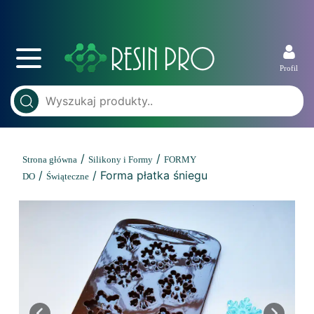
Profil
/
/
Strona główna
Silikony i Formy
FORMY
/
/ Forma płatka śniegu
DO
Świąteczne