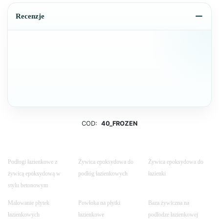
Recenzje
COD:
40_FROZEN
Podłogi łazienkowe z
Żywica epoksydowa do
Żywica epoksydowa do
żywicą epoksydową w
podłóg łazienkowych
łazienki
stylu betonowym
Malowanie płytek
Powłoka na płytki
Baza żywiczna na
łazienkowych
łazienkowe
podłodze łazienkowej