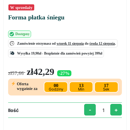
W sprzedaży
Forma płatka śniegu
Dostępny
Zamówienie otrzymasz od
wtorek 11 sierpnia
do
środa 12 sierpnia
.
Wysyłka 19,90zł -
Bezpłatnie
dla zamówień powyżej 399zł
Pierwotna
Aktualna
zł
42,29
zł
57,66
-27%
cena
cena
wynosiła:
wynosi:
Oferta
00
13
17
zł57,66.
zł42,29.
wygaśnie za
Godziny
Min
Sek
-
+
Ilość
ilość
Forma
płatka