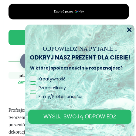
śniegu
Dodaj do koszyka
ODPOWIEDZ NA PYTANIE I
ODKRYJ NASZ PREZENT DLA CIEBIE!
W której społeczności się rozpoznajesz?
pt., 7. sie
pon., 10. sie - wt.,
wt., 11. sie - czw.,
Kreatywność
11. sie
13. sie
Zamówiony
Rzemieślnicy
Zamówienie wysłane
Przewidywany czas
dostawy
Firmy/Profesjonaliści
Profesjonalna, wysokiej jakości forma silikonowa do
WYŚLIJ SWOJĄ ODPOWIEDŹ
tworzenia przedmiotów z żywicy. Świetne do dawania
prezentów, przedmiotów dekoracyjnych, podstaw biżuterii,
dekoracji domu i biura.