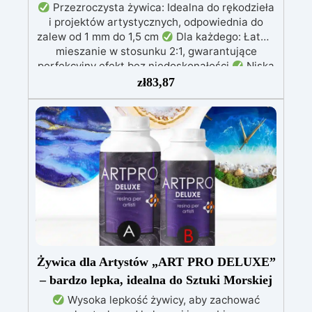
Przezroczysta żywica: Idealna do rękodzieła
i projektów artystycznych, odpowiednia do
zalew od 1 mm do 1,5 cm
Dla każdego: Łatwe
mieszanie w stosunku 2:1, gwarantujące
perfekcyjny efekt bez niedoskonałości
Niska
lepkość: Zapewnia odlewy bez pęcherzyków,
zł
83,87
kompatybilna z drewnem, silikonem, szkłem,
metalem i innymi materiałami
Bezpieczna po
utwardzeniu: Nietoksyczna, bezpieczna dla
skóry, wolna od BPA i rozpuszczalników (VOC
Free)
Błyszcząca i samopoziomująca: Z
filtrami UV przeciw żółknięciu dla trwałego i
lśniącego wykończenia
Żywica dla Artystów „ART PRO DELUXE”
– bardzo lepka, idealna do Sztuki Morskiej
Wysoka lepkość żywicy, aby zachować