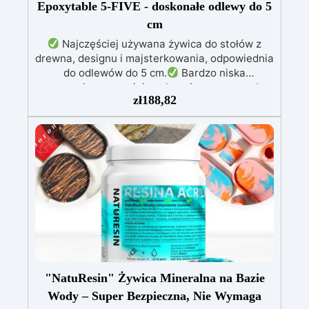
Epoxytable 5-FIVE - doskonałe odlewy do 5
cm
Najczęściej używana żywica do stołów z
drewna, designu i majsterkowania, odpowiednia
do odlewów do 5 cm.
Bardzo niska
egzotermia zapewniająca bezpieczną pracę bez
zł
188,82
przegrzewania.
Odporna na zarysowania i
żółknięcie dzięki filtrom UV i wysokiej jakości
mechanicznej.
Niska lepkość, eliminująca
pęcherzyki powietrza i zapewniająca gładkie
wykończenie.
Bezpieczna i nietoksyczna,
wolna od BPA/VOC, certyfikowana do
długotrwałego kontaktu ze skórą.
"NatuResin" Żywica Mineralna na Bazie
Wody – Super Bezpieczna, Nie Wymaga