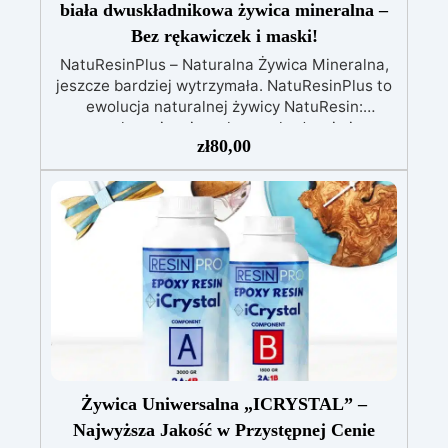
biała dwuskładnikowa żywica mineralna –
Bez rękawiczek i maski!
NatuResinPlus – Naturalna Żywica Mineralna,
jeszcze bardziej wytrzymała. NatuResinPlus to
ewolucja naturalnej żywicy NatuResin:
zachowuje mineralne pochodzenie i
zł
80,00
strukturalny wygląd NatureResin, ale zastępuje
wodę akrylowym płynem na bazie wody
(dołączonym do zestawu), który zwiększa
odporność, elastyczność i wodoodporność.
Efekt? Trwalsze, odporne na uderzenia i
niechłonne przedmioty – idealne do tworzenia
świeczników, mydelniczek i elementów
dekoracyjnych odpornych na wilgoć. Główne
cechy:
Większa odporność na uderzenia i
elastyczność
Wodoodporność bez
dodatkowych zabiegów
Formuła na bazie
wody – bezpieczna i ekologiczna
Łatwa do
odlewania, barwienia i wykańczania
Gładkie,
Żywica Uniwersalna „ICRYSTAL” –
precyzyjne i personalizowane powierzchnie
Najwyższa Jakość w Przystępnej Cenie