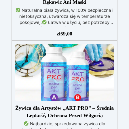
Rękawic Ani Maski
Naturalna biała żywica, w 100% bezpieczna i
nietoksyczna, utwardza się w temperaturze
pokojowej.
Łatwa w użyciu, bez potrzeby
stosowania ochrony, idealna do tworzenia
zł
59,00
biżuterii, rzeźb i dekoracji.
Ekologiczna
formuła na bazie wody, bezpieczna alternatywa
dla tradycyjnych żywic.
Odpowiednia także
dla dzieci, idealna do użytku domowego bez
ryzyka.
Wielofunkcyjna i wszechstronna,
gotowa w zaledwie 30 minut, umożliwiając
szybkie i kreatywne projekty.
Żywica dla Artystów „ART PRO” – Średnia
Lepkość, Ochrona Przed Wilgocią
Najbardziej sprzedawana żywica dla