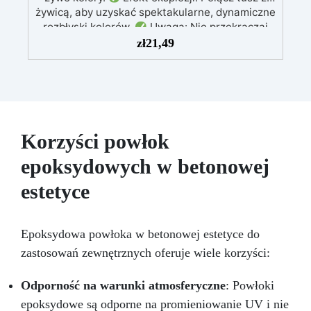
żywicą, aby uzyskać spektakularne, dynamiczne
rozbłyski kolorów.
Uwaga: Nie przekraczaj
1% tuszu w mieszance, aby zachować
zł
21,49
mechaniczną wytrzymałość tworzonego
elementu.
Biały barwnik: Niezbędny do
uzyskania efektu eksplozji – stosowany w
połączeniu z innymi kolorami.
Wszechstronność: Doskonały do tworzenia
unikalnych dzieł sztuki, dodając głębię i
Korzyści powłok
dynamikę powierzchniom z żywicy.
epoksydowych w betonowej
estetyce
Epoksydowa powłoka w betonowej estetyce do
zastosowań zewnętrznych oferuje wiele korzyści:
Odporność na warunki atmosferyczne
: Powłoki
epoksydowe są odporne na promieniowanie UV i nie