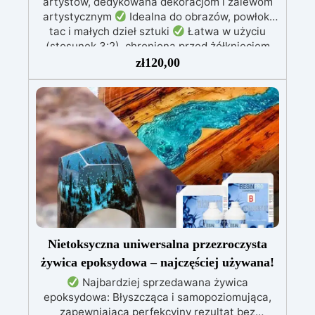
artystów, dedykowana dekoracjom i zalewom
artystycznym
Idealna do obrazów, powłok,
tac i małych dzieł sztuki
Łatwa w użyciu
(stosunek 3:2), chroniona przed żółknięciem
dzięki specjalnym filtrom UV
Gęsta formuła:
zł
120,00
nie kapie, utrzymując precyzyjne i czyste wzory
Utwardza się w 12-24 godziny, zapewniając
błyszczącą i lśniącą powierzchnię
Nietoksyczna uniwersalna przezroczysta
żywica epoksydowa – najczęściej używana!
Najbardziej sprzedawana żywica
epoksydowa: Błyszcząca i samopoziomująca,
zapewniająca perfekcyjny rezultat bez