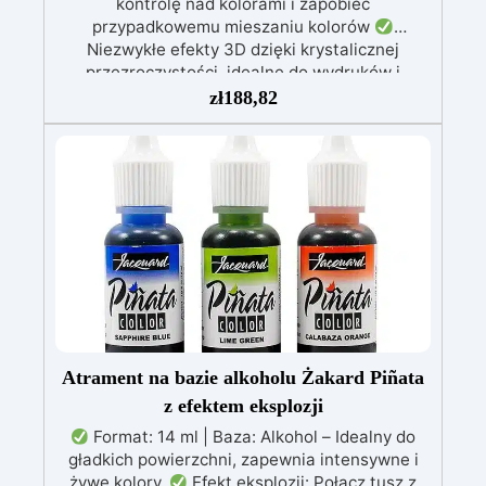
kontrolę nad kolorami i zapobiec
przypadkowemu mieszaniu kolorów
Niezwykłe efekty 3D dzięki krystalicznej
przezroczystości, idealne do wydruków i
obrazów
Nie kapie: wszechstronna aplikacja
zł
188,82
na powierzchniach pochylonych, pionowych lub
zakrzywionych, idealna do malowania i powłok
Odporna na wilgoć, z błyszczącą i ochronną
powierzchnią, odpowiednia do każdego
środowiska
Bezpieczna i bezzapachowa,
wolna od rozpuszczalników i BPA, idealna do
komfortowej i przyjemnej pracy
Atrament na bazie alkoholu Żakard Piñata
z efektem eksplozji
Format: 14 ml | Baza: Alkohol – Idealny do
gładkich powierzchni, zapewnia intensywne i
żywe kolory.
Efekt eksplozji: Połącz tusz z