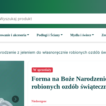
owanie i akcesoria
Podłogi i Ściany
Mydła i świece
Ze
rodzenie z jeleniem do własnoręcznie robionych ozdób św
W sprzedaży
Forma na Boże Narodzenie
robionych ozdób świątecz
Next
Niedostępne