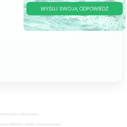
WYŚLIJ SWOJĄ ODPOWIEDŹ
hrona przed wodą na tarasie
hrona balkonów i dachów przed przeciekami