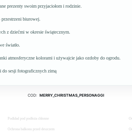
ane prezenty swoim przyjaciołom i rodzinie.
przestrzeni biurowej.
ch z dziećmi w okresie świątecznym.
we światło.
unki atmosferyczne kolorami i używajcie jako ozdoby do ogrodu.
i do sesji fotograficznych zimą
COD:
MERRY_CHRISTMAS_PERSONAGGI
Podkład pod podłoża chłonne
Oc
Ochrona balkonu przed deszczem
Oc