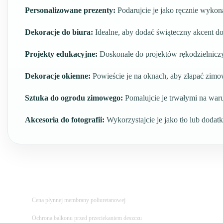
Personalizowane prezenty:
Podarujcie je jako ręcznie wykon
Dekoracje do biura:
Idealne, aby dodać świąteczny akcent do 
Projekty edukacyjne:
Doskonałe do projektów rękodzielniczy
Dekoracje okienne:
Powieście je na oknach, aby złapać zimo
Sztuka do ogrodu zimowego:
Pomalujcie je trwałymi na war
Akcesoria do fotografii:
Wykorzystajcie je jako tło lub dodatk
Cena płynnej membrany poliuretanowej
Ochrona balkonu przed przeciekaniem deszczu