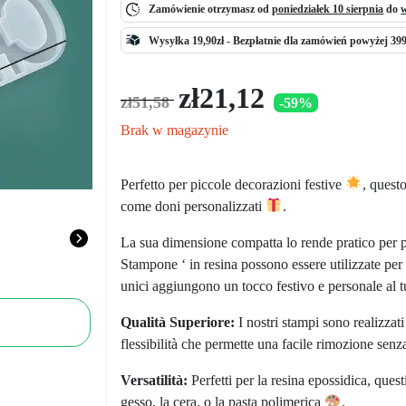
Zamówienie otrzymasz od
poniedziałek 10 sierpnia
do
w
Wysyłka 19,90zł -
Bezpłatnie
dla zamówień powyżej 399
Pierwotna
Aktualna
zł
21,12
zł
51,58
-59%
cena
cena
wynosiła:
wynosi:
Brak w magazynie
zł51,58.
zł21,12.
Perfetto per piccole decorazioni festive
, quest
come doni personalizzati
.
La sua dimensione compatta lo rende pratico per pro
Stampone ‘ in resina possono essere utilizzate per
unici aggiungono un tocco festivo e personale al t
Qualità Superiore:
I nostri stampi sono realizzati
flessibilità che permette una facile rimozione sen
Versatilità:
Perfetti per la resina epossidica, ques
gesso, la cera, o la pasta polimerica
.