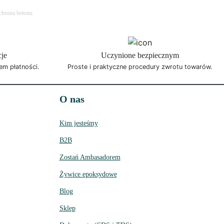
hrona betonu
cje
Uczynione bezpiecznym
em płatności.
Proste i praktyczne procedury zwrotu towarów.
O nas
Kim jesteśmy
B2B
Zostań Ambasadorem
Żywice epoksydowe
Blog
Sklep