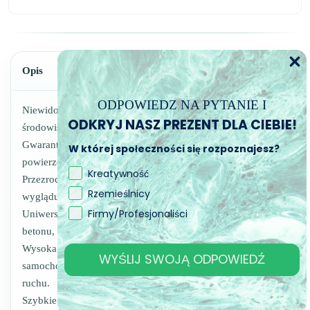
Opis
ODPOWIEDZ NA PYTANIE I
Niewidoczne i trwałe bezpieczeństwo dla każdego
ODKRYJ NASZ PREZENT DLA CIEBIE!
środowiska.
Gwarantowany efekt antypoślizgowy na mokrych i suchych
W której społeczności się rozpoznajesz?
powierzchniach.
Kreatywność
Przezroczysta, nieżółknąca: nie zmienia oryginalnego
Rzemieślnicy
wyglądu materiału.
Firmy/Profesjonaliści
Uniwersalna: odpowiednia do ceramiki, terakoty, marmuru,
betonu, drewna, metalu i plastiku.
Wysoka odporność na zużycie: także dla ruchu
WYŚLIJ SWOJĄ ODPOWIEDŹ
samochodowego, idealna do miejsc o dużym natężeniu
ruchu.
Szybkie schnięcie: po 3 godzinach można chodzić, po 12