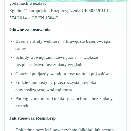
godzinach wjeżdżać.
Zgodność europejska: Rozporządzenia UE 305/2011 i
574/2014 – CE EN 1504-2.
Główne zastosowania
Baseny i strefy wellness → krawędzie basenów, spa,
sauny
Schody wewnętrzne i zewnętrzne → większe
bezpieczeństwo bez zmiany wyglądu
Garaże i podjazdy → odporność na ruch pojazdów
Łodzie i pomosty → przezroczysta powłoka
antypoślizgowa, wodoodporna
Podłogi z marmuru i terakoty → ochrona bez zmiany
estetyki
Jak stosować ResinGrip
Dokładnie oczyścić powierzchnię (alkohol lub aceton,