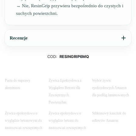
→ Nie, ResinGrip przywiera bezpośrednio do czystych i
suchych powierzchni.
Recenzje
COD:
RESINGRIP6MQ
Pasta do naprawy
Żywica Epoksydowa z
Wybór żywic
aluminium
Wyglądem Betonu dla
epoksydowych Amazon
Zewnętrznych
dla podłóg laminowanych
Powierzchni
Żywica epoksydowa o
Żywica epoksydowa o
Silikonowy kauczuk do
wyglądzie betonowym do
wyglądzie betonu do
odlewów Amazon
zastosowań zewnętrznych
zastosowań zewnętrznych