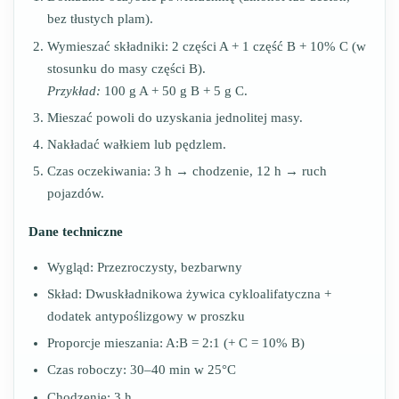
bez tłustych plam).
Wymieszać składniki: 2 części A + 1 część B + 10% C (w
stosunku do masy części B).
Przykład:
100 g A + 50 g B + 5 g C.
Mieszać powoli do uzyskania jednolitej masy.
Nakładać wałkiem lub pędzlem.
Czas oczekiwania: 3 h → chodzenie, 12 h → ruch
pojazdów.
Dane techniczne
Wygląd: Przezroczysty, bezbarwny
Skład: Dwuskładnikowa żywica cykloalifatyczna +
dodatek antypoślizgowy w proszku
Proporcje mieszania: A:B = 2:1 (+ C = 10% B)
Czas roboczy: 30–40 min w 25°C
Chodzenie: 3 h