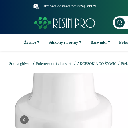
Darmowa dostawa powyżej 399 zł
Żywice
Silikony i Formy
Barwniki
Poler
/
/
/
Strona główna
Polerowanie i akcesoria
AKCESORIA DO ŻYWIC
Piek
Previous