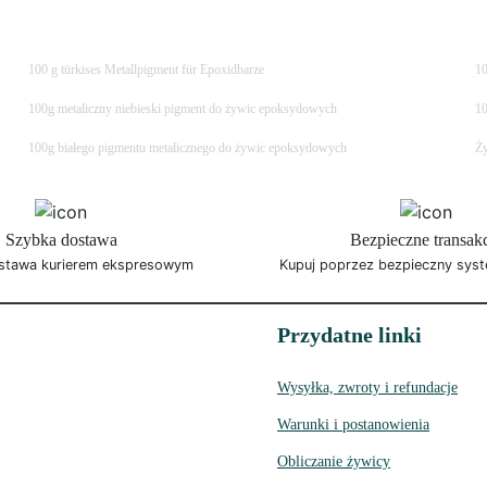
100 g türkises Metallpigment für Epoxidharze
10
100g metaliczny niebieski pigment do żywic epoksydowych
10
100g białego pigmentu metalicznego do żywic epoksydowych
Ży
Szybka dostawa
Bezpieczne transak
stawa kurierem ekspresowym
Kupuj poprzez bezpieczny syst
Przydatne linki
Wysyłka, zwroty i refundacje
Warunki i postanowienia
Obliczanie żywicy