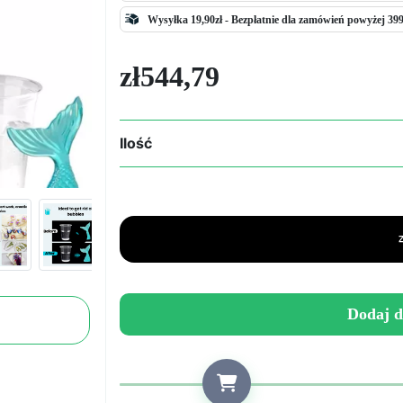
Wysyłka 19,90zł -
Bezpłatnie
dla zamówień powyżej 399
zł
544,79
Ilość
ilość
Maszyna
próżniowa
do
usuwania
pęcherzyków,
idealna
do
Dodaj d
żywic
epoksydowych