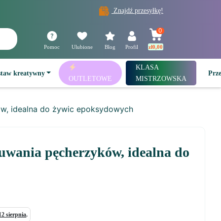
Znajdź przesyłkę!
0
Pomoc
Ulubione
Blog
Profil
zł
0,00
KLASA
staw kreatywny
Prz
OUTLETOWE
MISTRZOWSKA
w, idealna do żywic epoksydowych
uwania pęcherzyków, idealna do
12 sierpnia
.