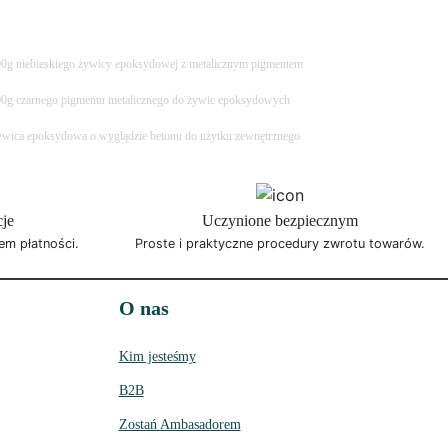
0g niebieskiego żywicy epoksydowej z metalicznym pigmentem
0g czarnego pigmentu metalicznego do żywic epoksydowych
wica epoksydowa o wyglądzie betonu do użytku zewnętrznego
cje
Uczynione bezpiecznym
em płatności.
Proste i praktyczne procedury zwrotu towarów.
O nas
Kim jesteśmy
B2B
Zostań Ambasadorem