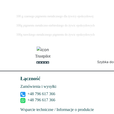
100 g czarnego pigmentu metalicznego dla żywicy epoksydowej
100g pigmentu metaliczno-niebieskiego do żywic epoksydowych
100g tureckiego metalicznego pigmentu do żywic epoksydowych
Trustpilot
Szybka do
Łączność
Zamówienia i wysyłki
+48 796 617 366
+48 796 617 366
Wsparcie techniczne / Informacje o produkcie