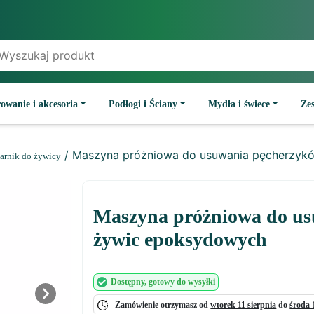
owanie i akcesoria
Podłogi i Ściany
Mydła i świece
Ze
/ Maszyna próżniowa do usuwania pęcherzykó
arnik do żywicy
Maszyna próżniowa do us
żywic epoksydowych
Dostępny
, gotowy do wysyłki
Next
Zamówienie otrzymasz od
wtorek 11 sierpnia
do
środa 