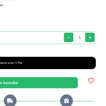
zł
-
+
o koszyka