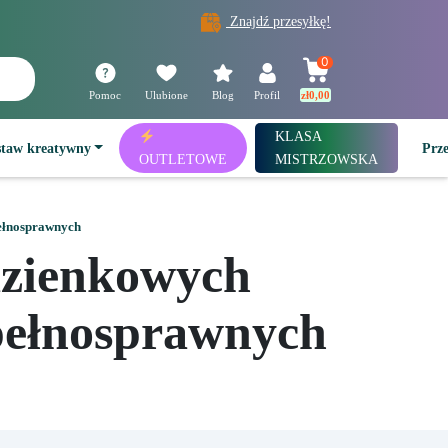
Znajdź przesyłkę!
0
Pomoc
Ulubione
Blog
Profil
zł
0,00
KLASA
staw kreatywny
Prz
OUTLETOWE
MISTRZOWSKA
pełnosprawnych
azienkowych
pełnosprawnych