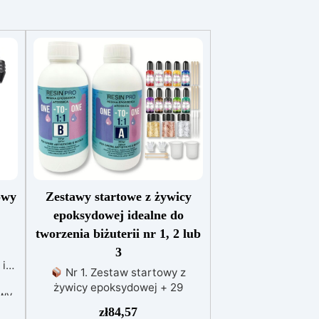
owy
Zestawy startowe z żywicy
epoksydowej idealne do
tworzenia biżuterii nr 1, 2 lub
3
 i
Nr 1. Zestaw startowy z
żywicy epoksydowej + 29
owy
akcesoriów:500 g przezroczystej
zł
84,57
żywicy epoksydowej One to One