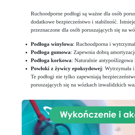
promieniami UV i redukuje
ch
pylenie powierzchni.
Łatwa
d
Ruchoodporne podłogi są ważne dla osób porus
aplikacja wałkiem, schnie w
mniej niż 12 godzin, zapewniając
dodatkowe bezpieczeństwo i stabilność. Istniej
p
szybką i trwałą ochronę.
przeznaczone dla osób poruszających się na wó
Idealna do garaży, dziedzińców,
włó
magazynów i placów – odporna
Podłoga winylowa
: Ruchoodporna i wytrzymał
na ekstremalne temperatury i
środki chemiczne.
Podłoga gumowa
: Zapewnia dobrą amortyzację
Podłoga korkowa
: Naturalnie antypoślizgowa
Powłoki z żywicy epoksydowej
: Wytrzymała i
Te podłogi nie tylko zapewniają bezpieczeństwo
poruszających się na wózkach inwalidzkich wa