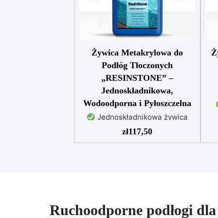
Żywica Metakrylowa do
Ż
Podłóg Tłoczonych
„RESINSTONE” –
Jednoskładnikowa,
Wodoodporna i Pyłoszczelna
Jednoskładnikowa żywica
metakrylowa do wzmacniania i
zł
117,50
ochrony podłóg betonowych i
wz
cementowych.
Głęboka
i t
penetracja dzięki niskiej
od
lepkości, zwiększająca
odporność mechaniczną i
chemiczną.
Błyszczące
wykończenie, które ożywia kolor,
Ruchoodporne podłogi dla 
do
chroni przed wilgocią,
re