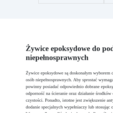
najwyższym poziomie: Waga
e
ResinPro jest precyzyjna do 2
gramów, umożliwiając ważenie
ż
do 30 kg, co zapewnia
maksymalną dokładność przy
p
odlewie żywicy epoksydowej.
sz
Wysoka Pojemność: Z
n
pojemnością ważenia do 30 kg,
Żywice epoksydowe do pod
idealna także do dużych
un
odlewów, takich jak stoły z
Ab
niepełnosprawnych
drewna i żywicy. Wyższa
pot
Wydajność: Zmniejsza ryzyko
egzotermii, która mogłaby
ró
Żywice epoksydowe są doskonałym wyborem do
zagrażać końcowemu
DO
rezultatowi. Wykonując
osób niepełnosprawnych. Aby sprostać wymagani
ka
wszystko jednym odlewem,
sw
powinny posiadać odpowiednio dobrane epoksy
minimalizujesz błędy i
odporność na ścieranie oraz działanie środków
oszczędzasz czas.
czystości. Ponadto, istotne jest zwiększenie a
Wiarygodność: Zapewnia Ci
pewność doskonałego rezultatu,
dodanie specjalnych wypełniaczy lub stosując 
zgodnego z Twoimi
p