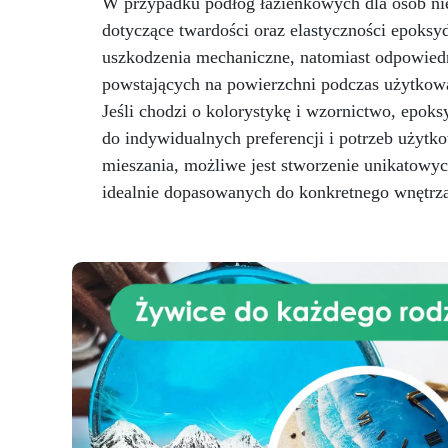
W przypadku podłóg łazienkowych dla osób ni
oczekiwaniami. Elektroniczna
dotyczące twardości oraz elastyczności epoks
waga ResinPro to niezbędne
narzędzie dla osób pracujących
uszkodzenia mechaniczne, natomiast odpowied
ka
z żywicą epoksydową. Bez
powstających na powierzchni podczas użytkow
względu na to, czy tworzysz
krą
Jeśli chodzi o kolorystykę i wzornictwo, epok
dzieła sztuki, czy duże stoły z
do indywidualnych preferencji i potrzeb użyt
drewna i żywicy, waga ResinPro
pozwala dokładnie odmierzyć
mieszania, możliwe jest stworzenie unikatowyc
potrzebną ilość żywicy,
PO
idealnie dopasowanych do konkretnego wnętrz
minimalizując błędy i
I
zapewniając idealny końcowy
rezultat, w jednym
przygotowaniu. Na co jeszcze
czekasz? Dodaj Elektroniczną
Wagę ResinPro do swojego
koszyka!
z
ep