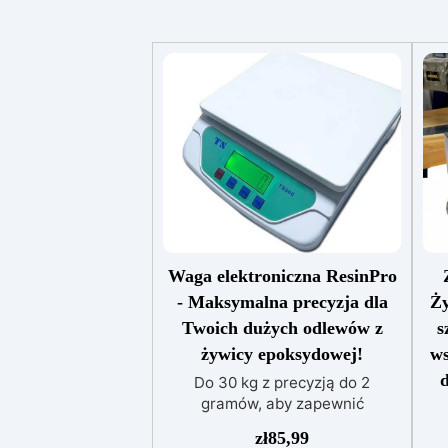
Waga elektroniczna ResinPro
- Maksymalna precyzja dla
Ży
Twoich dużych odlewów z
s
żywicy epoksydowej!
ws
d
Do 30 kg z precyzją do 2
gramów, aby zapewnić
doskonałość w twoich twórczych
RE
zł
85,99
projektach. Precyzja na