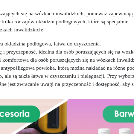
emiczna i mechaniczna, łatwa
błyszczące wykończenie
o pomalowania na potrzeby
najwyższej jakości. Nasze
zających się na wózkach inwalidzkich, ponieważ zapewniają
kreatywnych i wytrzymałych
najlepiej sprzedające się
e kilka rodzajów okładzin podłogowych, które są specjalnie
rojektów
Odpowiednia do
rozwiązanie podłogowe
zkach inwalidzkich:
różnych powierzchni, w tym
charakteryzuje się doskona
kna szklanego i metalu, łatwa
odpornością na duży ruch pi
w użyciu (stosunek 2:1)
i samochodowy. Idealna zar
a okładzina podłogowa, łatwa do czyszczenia.
dla majsterkowiczów /
 i przyczepność, idealna dla osób poruszających się na wózk
użytkowników domowych, ja
 i komfortowa dla osób poruszających się na wózkach inwalid
dla użytkowników
 antypoślizgowa powłoka, którą można nakładać na różne pod
przemysłowych. Łatwa w
aplikacji, powierzchnia nada
, ale są także łatwe w czyszczeniu i pielęgnacji. Przy wybo
się do ponownego użytku 
żne jest zwracanie uwagi na przyczepność i dostępność, aby 
ciągu 24 godzin. Przezroczys
samopoziomujący, odporny 
promieniowanie UV syste
epoksydowy, który tworzy
twardą i błyszczącą warst
ochronną dla odlewów o
grubości do 1cm. Powierzch
jest idealnie gładka i odporn