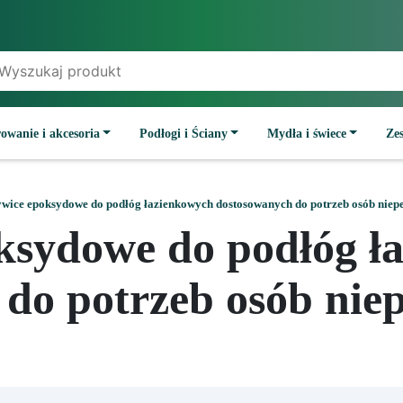
owanie i akcesoria
Podłogi i Ściany
Mydła i świece
Ze
wice epoksydowe do podłóg łazienkowych dostosowanych do potrzeb osób nie
ksydowe do podłóg ł
 do potrzeb osób nie