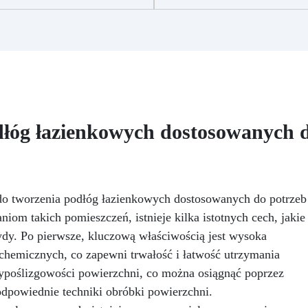
wybrany przez naszych
wielokrotnego użytku.
kspertów, aby maksymalnie
Mieszalnik anty-pęcherzyk
udoskonalić Twoje prace
do mieszania żywicy
ywiczne. Od teraz wszystkie
epoksydowej to wysokiej jako
kwestie związane z
narzędzie, które pozwala n
olerowaniem, satynowaniem,
uzyskanie perfekcyjnego i
lifowaniem i obróbką zgrubną
jednolitego mieszania żywi
ie będą już problemem dzięki
epoksydowych bez tworzenia
temu innowacyjnemu i
pęcherzyków. Dzięki swoje
łóg łazienkowych dostosowanych d
ikalnemu na rynku zestawowi!
innowacyjnej technologii, t
y zaspokoić wszystkie Twoje
mieszalnik gwarantuje
rzeby, zestaw jest podzielony
profesjonalne rezultaty,
na 3 sekcje, które można
redukując czas i wysiłek
wnież kupić osobno: ZESTAW
potrzebny do mieszania.
 tworzenia podłóg łazienkowych dostosowanych do potrzeb
 SZURKOWANIA: Idealny dla
Ponadto mieszalnik z
om takich pomieszczeń, istnieje kilka istotnych cech, jakie
żdego, kto chce nadać kształt
mieszaniem jest łatwy w użyc
ojemu przedmiotowi, składa
dy. Po pierwsze, kluczową właściwością jest wysoka
czyszczeniu i wielokrotneg
się z 4 siatkowych krążków
użytku, co czyni go ekologic
 chemicznych, co zapewni trwałość i łatwość utrzymania
„Mirka”, które ułatwiają
i ekonomicznym wyborem d
ntypoślizgowości powierzchni, co można osiągnąć poprzez
zasysanie pyłu żywicznego
osób pracujących z żywica
gwarantując milimetrową
odpowiednie techniki obróbki powierzchni.
epoksydowymi. Zalety:
recyzję: 120, 240, 320, 400.