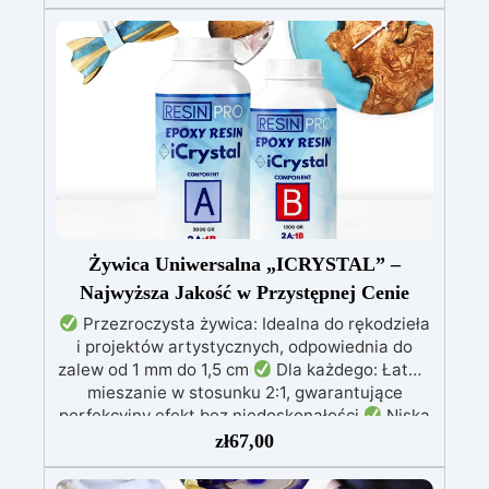
wymagających środowiskach. Pochodzący z
profesjonalnej linii SPARTA marki ResinPro
produkt łączy wysokiej czystości barwiony
kwarc z najwyższej jakości żywicą
poliasparaginową, tworząc bezspoinową,
wyjątkowo wytrzymałą i estetycznie atrakcyjną
podłogę. Dzięki zaawansowanej formule
QUARTZFORCE zapewnia wyjątkową
odporność na ścieranie, doskonałą stabilność
UV oraz szybkie wykonanie, jednocześnie
nadając powierzchniom elegancki i nowoczesny
mineralny wygląd. Zestaw 20 kg wystarcza na
Żywica Uniwersalna „ICRYSTAL” –
pokrycie od 10 do 13 m².
Najwyższa Jakość w Przystępnej Cenie
Przezroczysta żywica: Idealna do rękodzieła
i projektów artystycznych, odpowiednia do
zalew od 1 mm do 1,5 cm
Dla każdego: Łatwe
mieszanie w stosunku 2:1, gwarantujące
perfekcyjny efekt bez niedoskonałości
Niska
lepkość: Zapewnia odlewy bez pęcherzyków,
zł
67,00
kompatybilna z drewnem, silikonem, szkłem,
metalem i innymi materiałami
Bezpieczna po