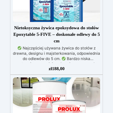
Nietoksyczna żywica epoksydowa do stołów
Epoxytable 5-FIVE – doskonałe odlewy do 5
cm
Najczęściej używana żywica do stołów z
drewna, designu i majsterkowania, odpowiednia
do odlewów do 5 cm.
Bardzo niska
egzotermia zapewniająca bezpieczną pracę bez
zł
188,00
przegrzewania.
Odporna na zarysowania i
żółknięcie dzięki filtrom UV i wysokiej jakości
mechanicznej.
Niska lepkość, eliminująca
pęcherzyki powietrza i zapewniająca gładkie
wykończenie.
Bezpieczna i nietoksyczna,
wolna od BPA/VOC, certyfikowana do
długotrwałego kontaktu ze skórą.