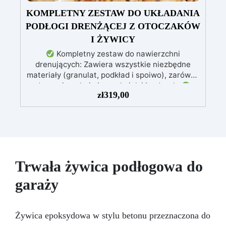
KOMPLETNY ZESTAW DO UKŁADANIA
PODŁOGI DRENŻĄCEJ Z OTOCZAKÓW
I ŻYWICY
Kompletny zestaw do nawierzchni
drenujących: Zawiera wszystkie niezbędne
materiały (granulat, podkład i spoiwo), zarówno
do powierzchni pieszych, jak i jezdnych.
zł
319,00
Łatwy w aplikacji: Szczegółowe instrukcje
zapewniają doskonałe rezultaty, nawet bez
doświadczenia, z bezpłatną pomocą
wideo/telefoniczną.
Ekonomiczny i szybki:
Odnawia powierzchnie przy minimalnym
koszcie, unikając kosztownych prac
naprawczych, w zaledwie 24 godziny.
Trwała żywica podłogowa do
Wszechstronny i personalizowany: Nadaje się
garaży
do betonu, cementu, starych nawierzchni i
ziemi utwardzonej (po wcześniejszej
konsultacji).
Żywice odporne na upływ
czasu: Nowoczesne żywice gwarantują
Żywica epoksydowa w stylu betonu przeznaczona do
odporność na ścieranie i stabilność koloru