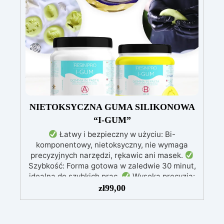
utwardzeniu: Nietoksyczna, bezpieczna dla
skóry, wolna od BPA i rozpuszczalników (VOC
Free)
Błyszcząca i samopoziomująca: Z
filtrami UV przeciw żółknięciu dla trwałego i
lśniącego wykończenia
NIETOKSYCZNA GUMA SILIKONOWA
“I-GUM”
Łatwy i bezpieczny w użyciu: Bi-
komponentowy, nietoksyczny, nie wymaga
precyzyjnych narzędzi, rękawic ani masek.
Szybkość: Forma gotowa w zaledwie 30 minut,
idealna do szybkich prac.
Wysoka precyzja:
Odwzorowuje drobne i skomplikowane detale,
zł
99,00
zapewniając profesjonalny rezultat.
Wszechstronność: Kompatybilny z żywicą,
gipsem, woskiem, metalami o niskiej