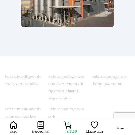
Farba antypoślizgowa do
Farba antypoślizgowa do
Farba antypoślizgowa do
zewnętrznych schodów
schodów wewnętrznych -
gładkich powierzchni
Optymalna ochrona i
bezpieczeństwo
Farba antypoślizgowa do
Farba antypoślizgowa do
powierzchni kafelków
szyb
0
Pomoc
zł
0,00
Sklep
Przewodniki
Lista życzeń