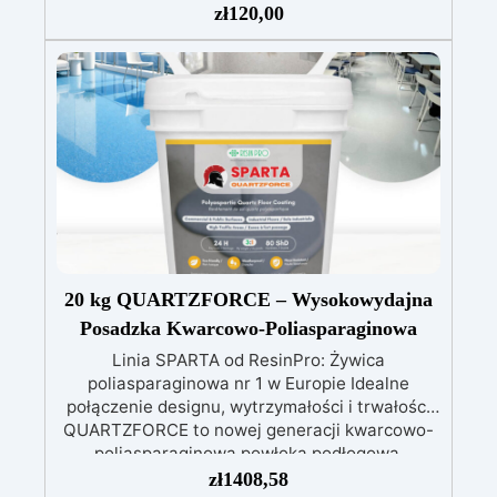
dzięki specjalnym filtrom UV
Gęsta formuła:
zł
120,00
nie kapie, utrzymując precyzyjne i czyste wzory
Utwardza się w 12-24 godziny, zapewniając
błyszczącą i lśniącą powierzchnię
20 kg QUARTZFORCE – Wysokowydajna
Posadzka Kwarcowo-Poliasparaginowa
Linia SPARTA od ResinPro: Żywica
poliasparaginowa nr 1 w Europie Idealne
połączenie designu, wytrzymałości i trwałości
QUARTZFORCE to nowej generacji kwarcowo-
poliasparaginowa powłoka podłogowa,
zaprojektowana z myślą o najbardziej
zł
1408,58