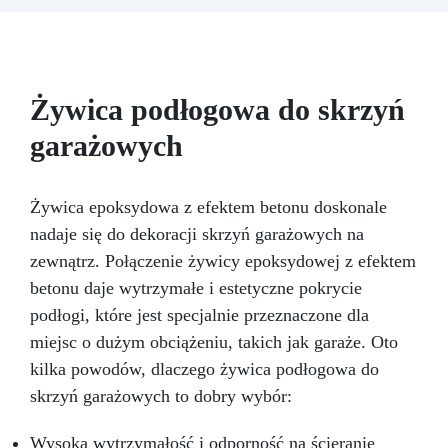
temperaturze topnienia, mydłem i cementem.
Odporność i trwałość: Umożliwia wykonanie
ponad 50 odlewów z różnych materiałów,
zachowując twardość 38 Shore A
Żywica podłogowa do skrzyń
garażowych
Żywica epoksydowa z efektem betonu doskonale
nadaje się do dekoracji skrzyń garażowych na
zewnątrz. Połączenie żywicy epoksydowej z efektem
betonu daje wytrzymałe i estetyczne pokrycie
podłogi, które jest specjalnie przeznaczone dla
miejsc o dużym obciążeniu, takich jak garaże. Oto
kilka powodów, dlaczego żywica podłogowa do
skrzyń garażowych to dobry wybór:
Wysoka wytrzymałość i odporność na ścieranie