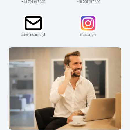
+48 796 617 366
+48 796 617 366
info@resinpro.pl
@resin_pro