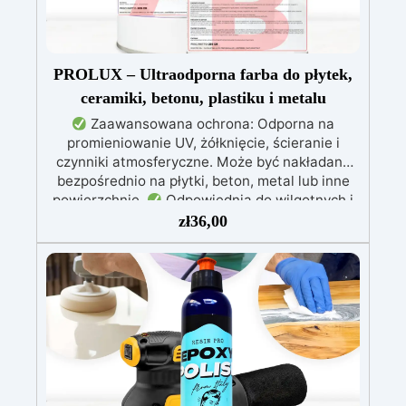
PROLUX – Ultraodporna farba do płytek,
ceramiki, betonu, plastiku i metalu
Zaawansowana ochrona: Odporna na
promieniowanie UV, żółknięcie, ścieranie i
czynniki atmosferyczne. Może być nakładana
bezpośrednio na płytki, beton, metal lub inne
powierzchnie.
Odpowiednia do wilgotnych i
intensywnie użytkowanych miejsc: Specjalna
zł
36,00
formuła, idealna do środowisk wymagających
najwyższej trwałości.
Wszechstronne i
personalizowane wykończenie: Dostępna w
kolorystyce RAL lub NCS, z wykończeniem w
połysku. Kryjąca już przy jednej warstwie.
Uniwersalna: Doskonała do podłóg, parkingów,
magazynów oraz do powłok na odpowiednio
przygotowanej stali.
Zgodność i
bezpieczeństwo: Zgodna z Rozporządzeniem