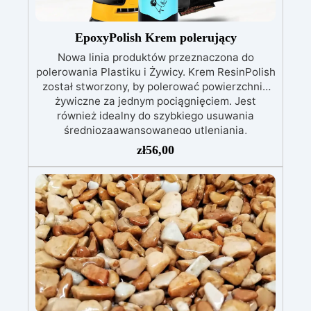
UE nr 305/2011 – Rozporządzeniem UE nr
574/2014 – Oznakowanie CE zgodnie z normą
EN 1504-2 oraz odpowiednią Deklaracją
EpoxyPolish Krem polerujący
Właściwości Użytkowych (DoP).
Nowa linia produktów przeznaczona do
polerowania Plastiku i Żywicy. Krem ResinPolish
został stworzony, by polerować powierzchnie
żywiczne za jednym pociągnięciem. Jest
również idealny do szybkiego usuwania
średniozaawansowanego utleniania,
delikatnych zadrapań, skaz i innych drobnych
zł
56,00
defektów na żywicznej powierzchni. Ten krem
usuwa defekty pozostawione przez środki
ścierne o ziarnistości P1500 lub mniejszej i
pozostawia wspaniałe wykończenie
pozbawione niedoskonałości nawet na
ciemniejszych żelkotach, które mogą sprawiać
więcej trudności.