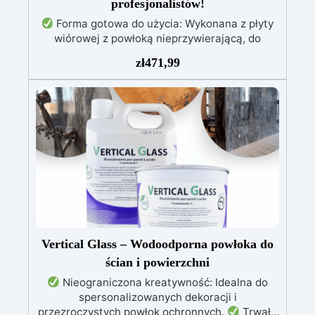
profesjonalistów!
Forma gotowa do użycia: Wykonana z płyty
wiórowej z powłoką nieprzywierającą, do
tworzenia stołów o grubości do 10 cm.
Żywica
zł
471,99
epoksydowa wysokiej jakości: 1,6 kg
przezroczystej, samopoziomującej żywicy
odpornej na promieniowanie UV, łatwej do
wylania.
Pełny zestaw: Zawiera drewno
świerkowe impregnowane, barwniki (biały,
czarny, czerwony, niebieski, żółty), wagę i
narzędzia do mieszania.
Łatwy montaż:
Forma już zmontowana, gotowa do użycia,
oszczędzając czas i zapewniając precyzję.
Vertical Glass – Wodoodporna powłoka do
ścian i powierzchni
Nieograniczona kreatywność: Idealna do
spersonalizowanych dekoracji i
przezroczystych powłok ochronnych.
Trwała