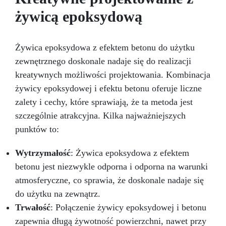
przygotowanej stali.
Zgodność i
żywicą epoksydową
bezpieczeństwo: Zgodna z Rozporządzeniem
UE nr 305/2011 – Rozporządzeniem UE nr
574/2014 – Oznakowanie CE zgodnie z normą
Żywica epoksydowa z efektem betonu do użytku
EN 1504-2 oraz odpowiednią Deklaracją
zewnętrznego doskonale nadaje się do realizacji
Właściwości Użytkowych (DoP).
kreatywnych możliwości projektowania. Kombinacja
żywicy epoksydowej i efektu betonu oferuje liczne
zalety i cechy, które sprawiają, że ta metoda jest
szczególnie atrakcyjna. Kilka najważniejszych
punktów to:
Wytrzymałość
: Żywica epoksydowa z efektem
betonu jest niezwykle odporna i odporna na warunki
atmosferyczne, co sprawia, że doskonale nadaje się
do użytku na zewnątrz.
Trwałość
: Połączenie żywicy epoksydowej i betonu
zapewnia długą żywotność powierzchni, nawet przy