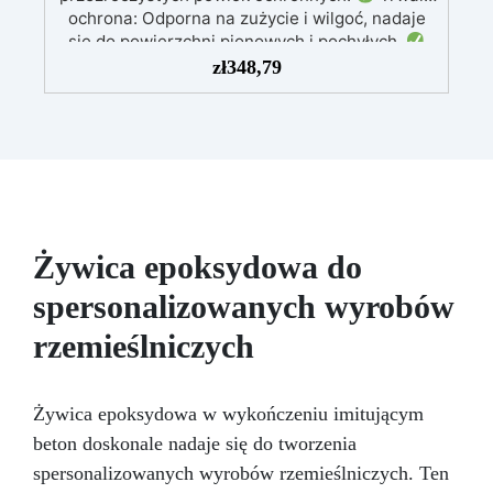
ochrona: Odporna na zużycie i wilgoć, nadaje
się do powierzchni pionowych i pochyłych.
Błyszcząca i naprawcza: Jedna warstwa
zł
348,79
zapewnia gładką, lśniącą powierzchnię
chronioną przed infiltracją.
Możliwość
barwienia: Kompatybilna z barwnikami i
metalicznymi proszkami dla unikalnych efektów
kolorystycznych.
Łatwa aplikacja:
Bezrozpuszczalnikowa i bezwonna, 1 kg
pokrywa około 1 m² (przy grubości 1 mm).
Żywica epoksydowa do
spersonalizowanych wyrobów
rzemieślniczych
Żywica epoksydowa w wykończeniu imitującym
beton doskonale nadaje się do tworzenia
spersonalizowanych wyrobów rzemieślniczych. Ten