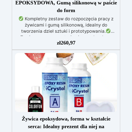
EPOKSYDOWA, Gumą silikonową w paście
do form
Kompletny zestaw do rozpoczęcia pracy z
żywicami i gumą silikonową, idealny do
tworzenia dzieł sztuki i prototypowania.
Zawiera przezroczystą żywicę epoksydową
zł
260,97
(800g) do wlewania, możliwą do barwienia
według uznania.
Zawiera białą żywicę
poliuretanową (1000g), którą można barwić
według uznania i ma szybki czas utwardzania
(30 minut).
Guma silikonowa w paście
(500g), łatwa do użycia z proporcją mieszania
1:1, idealna do tworzenia niestandardowych
form.
W zestawie: pasta barwiąca,
wielokrotnego użytku forma silikonowa oraz
rękawice nitrilowe.
Żywica epoksydowa, forma w kształcie
serca: Idealny prezent dla niej na