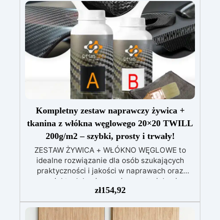
Kompletny zestaw naprawczy żywica +
tkanina z włókna węglowego 20×20 TWILL
200g/m2 – szybki, prosty i trwały!
ZESTAW ŻYWICA + WŁÓKNO WĘGLOWE to
idealne rozwiązanie dla osób szukających
praktyczności i jakości w naprawach oraz
projektach laminowania z materiałami
zł
154,92
kompozytowymi. Doskonały do napraw
karoserii, łodzi, błotników, basenów i wielu
innych, ten zestaw zawiera wszystko, czego