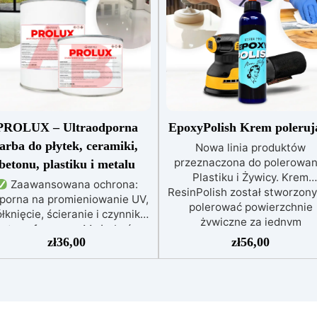
PROLUX – Ultraodporna
EpoxyPolish Krem poleruj
farba do płytek, ceramiki,
Nowa linia produktów
przeznaczona do polerowan
betonu, plastiku i metalu
Plastiku i Żywicy. Krem
Zaawansowana ochrona:
ResinPolish został stworzony
porna na promieniowanie UV,
polerować powierzchnie
łknięcie, ścieranie i czynniki
żywiczne za jednym
atmosferyczne. Może być
pociągnięciem. Jest równi
zł
36,00
zł
56,00
nakładana bezpośrednio na
idealny do szybkiego usuwa
płytki, beton, metal lub inne
średniozaawansowanego
wierzchnie.
Odpowiednia
utleniania, delikatnych
do wilgotnych i intensywnie
zadrapań, skaz i innych
ytkowanych miejsc: Specjalna
drobnych defektów na żywicz