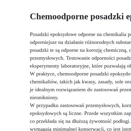
f
filtrom UV i wysokiej jakości
mechanicznej.
Niska lepkość,
t
Chemoodporne posadzki 
eliminująca pęcherzyki
pe
powietrza i zapewniająca
Do
gładkie wykończenie.
NCS
Bezpieczna i nietoksyczna,
Posadzki epoksydowe odporne na chemikalia pos
Kry
wolna od BPA/VOC,
odporniejsze na działanie różnorodnych substan
certyfikowana do długotrwałego
po
posadzki te są odporne na korozję chemiczną,
kontaktu ze skórą.
or
przemysłowych. Testowanie odporności posadz
eksperymenty laboratoryjne, które pozwalają ok
W praktyce, chemoodporne posadzki epoksydow
Zg
nr
chemikaliów, takich jak kwasy, zasady, sole o
UE
je idealnym rozwiązaniem do zastosowań przem
CE
nieunikniony.
o
Wł
W przypadku zastosowań przemysłowych, korz
epoksydowych są liczne. Przede wszystkim zap
co przekłada się na dłuższą żywotność podłogi
wymagają minimalnej konserwacji, co jest ist