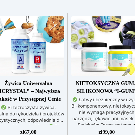
Żywica Uniwersalna
NIETOKSYCZNA GUM
ICRYSTAL” – Najwyższa
SILIKONOWA “I-GUM
akość w Przystępnej Cenie
Łatwy i bezpieczny w użyc
Bi-komponentowy, nietoksycz
Przezroczysta żywica:
nie wymaga precyzyjnych
alna do rękodzieła i projektów
narzędzi, rękawic ani masek
tystycznych, odpowiednia do
Szybkość: Forma gotowa 
lew od 1 mm do 1,5 cm
Dla
zaledwie 30 minut, idealna 
zł
67,00
zł
99,00
ażdego: Łatwe mieszanie w