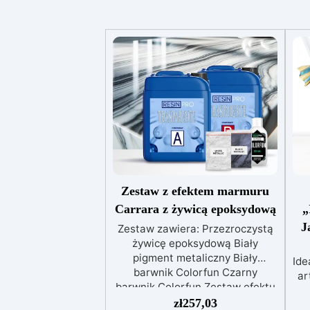
Zestaw z efektem marmuru
Carrara z żywicą epoksydową
„
J
Zestaw zawiera: Przezroczystą
żywicę epoksydową Biały
pigment metaliczny Biały
Ide
barwnik Colorfun Czarny
ar
barwnik Colorfun Zestaw efektu
za
marmuru Carrara z żywicą
zł
257,03
k