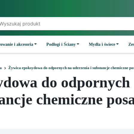
owanie i akcesoria
Podłogi i Ściany
Mydła i świece
Ze
a
Żywica epoksydowa do odpornych na uderzenia i substancje chemiczne po
ydowa do odpornych n
ancje chemiczne pos