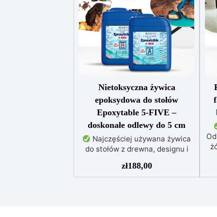
Nietoksyczna żywica
epoksydowa do stołów
Epoxytable 5-FIVE –
doskonałe odlewy do 5 cm
Od
Najczęściej używana żywica
żó
do stołów z drewna, designu i
majsterkowania, odpowiednia do
zł
188,00
odlewów do 5 cm.
Bardzo
niska egzotermia zapewniająca
po
bezpieczną pracę bez
przegrzewania.
Odporna na
uż
zarysowania i żółknięcie dzięki