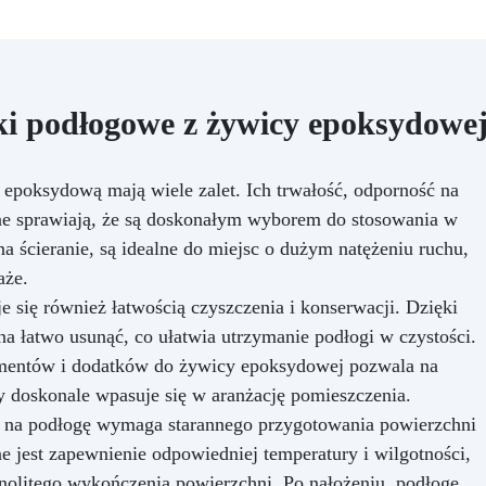
i podłogowe z żywicy epoksydowe
epoksydową mają wiele zalet. Ich trwałość, odporność na
zne sprawiają, że są doskonałym wyborem do stosowania w
a ścieranie, są idealne do miejsc o dużym natężeniu ruchu,
aże.
się również łatwością czyszczenia i konserwacji. Dzięki
na łatwo usunąć, co ułatwia utrzymanie podłogi w czystości.
gmentów i dodatków do żywicy epoksydowej pozwala na
y doskonale wpasuje się w aranżację pomieszczenia.
j na podłogę wymaga starannego przygotowania powierzchni
 jest zapewnienie odpowiedniej temperatury i wilgotności,
nolitego wykończenia powierzchni. Po nałożeniu, podłogę