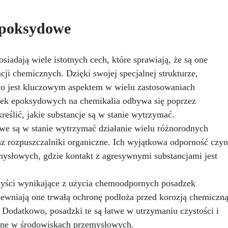
ormuła, idealna do środowisk
powierzchni. Ten krem usu
wymagających najwyższej
defekty pozostawione prze
rwałości.
Wszechstronne i
epoksydowe
środki ścierne o ziarnistośc
rsonalizowane wykończenie:
P1500 lub mniejszej i pozost
stępna w kolorystyce RAL lub
wspaniałe wykończenie
, z wykończeniem w połysku.
iadają wiele istotnych cech, które sprawiają, że są one
pozbawione niedoskonałoś
jąca już przy jednej warstwie.
nawet na ciemniejszych
cji chemicznych. Dzięki swojej specjalnej strukturze,
Uniwersalna: Doskonała do
żelkotach, które mogą spraw
dłóg, parkingów, magazynów
 co jest kluczowym aspektem w wielu zastosowaniach
więcej trudności.
az do powłok na odpowiednio
ek epoksydowych na chemikalia odbywa się poprzez
przygotowanej stali.
reślić, jakie substancje są w stanie wytrzymać.
Zgodność i bezpieczeństwo:
e są w stanie wytrzymać działanie wielu różnorodnych
odna z Rozporządzeniem UE
 305/2011 – Rozporządzeniem
raz rozpuszczalniki organiczne. Ich wyjątkowa odporność czyn
 nr 574/2014 – Oznakowanie
ysłowych, gdzie kontakt z agresywnymi substancjami jest
 zgodnie z normą EN 1504-2
raz odpowiednią Deklaracją
aściwości Użytkowych (DoP).
yści wynikające z użycia chemoodpornych posadzek
ewniają one trwałą ochronę podłoża przed korozją chemiczną
. Dodatkowo, posadzki te są łatwe w utrzymaniu czystości i
otne w środowiskach przemysłowych.