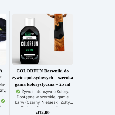
A
COLORFUN Barwniki do
”
żywic epoksydowych – szeroka
gama kolorystyczna – 25 ml
iu:
ny,
Żywe i Intensywne Kolory:
Dostępne w szerokiej gamie
.
barw (Czarny, Niebieski, Żółty,
w
Zielony, Czerwony itp.),
do
zł
12,00
zapewniają wyraziste efekty już