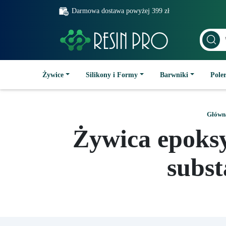
Darmowa dostawa powyżej 399 zł
Żywice
Silikony i Formy
Barwniki
Poler
Główn
Żywica epoks
subst