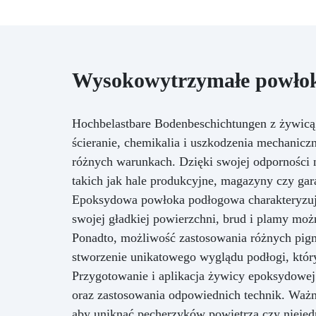
piękna powierzchnia, odporna na
wodę, ciepło i zadrapania, która
wzbogaca wnętrze o
ponadczasowy akcent i klasę.
Wysokowytrzymałe powłok
Hochbelastbare Bodenbeschichtungen z żywicą 
ścieranie, chemikalia i uszkodzenia mechanic
różnych warunkach. Dzięki swojej odporności n
takich jak hale produkcyjne, magazyny czy gar
Epoksydowa powłoka podłogowa charakteryzuje 
swojej gładkiej powierzchni, brud i plamy moż
Ponadto, możliwość zastosowania różnych pi
stworzenie unikatowego wyglądu podłogi, któr
Przygotowanie i aplikacja żywicy epoksydowe
oraz zastosowania odpowiednich technik. Ważne
aby uniknąć pęcherzyków powietrza czy niejed