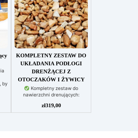
ący
KOMPLETNY ZESTAW DO
UKŁADANIA PODŁOGI
ia
DRENŻĄCEJ Z
OTOCZAKÓW I ŻYWICY
, by
Kompletny zestaw do
nawierzchni drenujących:
Zawiera wszystkie niezbędne
eż
zł
319,00
materiały (granulat, podkład i
nia
spoiwo), zarówno do
powierzchni pieszych, jak i
jezdnych.
Łatwy w aplikacji:
Szczegółowe instrukcje
nej