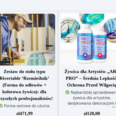
Zestaw do stołu typu
Żywica dla Artystów „A
Rivertable ‘Rzemieślnik’
PRO” – Średnia Lepkość
(Forma do odlewów +
Ochrona Przed Wilgoci
kolorowa żywica): dla
Najbardziej sprzedawa
żywica dla artystów,
zyszłych profesjonalistów!
dedykowana dekoracjom i
Forma gotowa do użycia:
zalewom artystycznym
ykonana z płyty wiórowej z
zł
471,99
zł
120,00
Idealna do obrazów, powłok, t