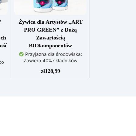
W
Żywica dla Artystów „ART
PRO GREEN” z Dużą
ych
Zawartością
ość
BIOkomponentów
Przyjazna dla środowiska:
Zawiera 40% składników
to
biologicznych z biomasy,
zł
128,99
zmniejszając wpływ na
środowisko
Wysoka
przejrzystość: Gwarantuje
gładkie i klarowne powierzchnie,
m w
idealne do efektów
ał
dekoracyjnych
Wytrzymała i
stabilna: Ochrona przed
 i
promieniowaniem UV, wilgocią i
ne
zwiększona odporność
,
mechaniczna
Łatwa w użyciu:
hni