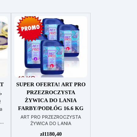
RT
SUPER OFERTA! ART PRO
,
PRZEZROCZYSTA
ą
ŻYWICA DO LANIA
FARBY/PODŁÓG 16.6 KG
na
ART PRO PRZEZROCZYSTA
ŻYWICA DO LANIA
FARBY/PODŁÓG 16.6 KG (8.3 KG
zł
1180,40
ac i
+ 8.3 KG) PRZEZROCZYSTA