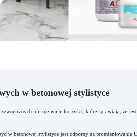
ych w betonowej stylistyce
ewnętrznych oferuje wiele korzyści, które sprawiają, że jest
syd w betonowej stylistyce jest odporny na promieniowanie U