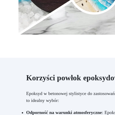
Korzyści powłok epoksydow
Epoksyd w betonowej stylistyce do zastosowań z
to idealny wybór:
Odporność na warunki atmosferyczne
: Epok