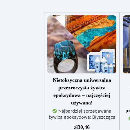
Nietoksyczna uniwersalna
przezroczysta żywica
epoksydowa – najczęściej
używana!
pr
Najbardziej sprzedawana
żywica epoksydowa: Błyszcząca
i samopoziomująca,
W
zł
30,46
zapewniająca perfekcyjny