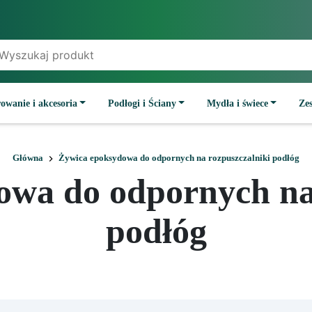
owanie i akcesoria
Podłogi i Ściany
Mydła i świece
Ze
Główna
Żywica epoksydowa do odpornych na rozpuszczalniki podłóg
owa do odpornych na 
podłóg