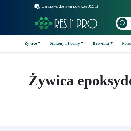
Darmowa dostawa powyżej 399 zł
Żywice
Silikony i Formy
Barwniki
Poler
Żywica epoksyd