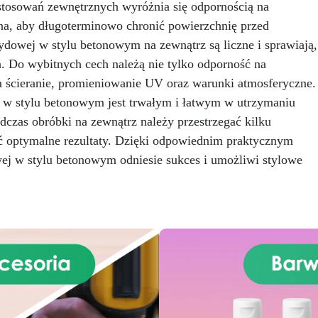
ktyczna Wytrzymała: odporna
tosowań zewnętrznych wyróżnia się odpornością na
– zarówno w przestrzeniac
na przecieki Dzielona na
mieszkalnych, komercyjnych, 
otna, aby długoterminowo chronić powierzchnię przed
iejsze części Wielokrotnego
i przemysłowych. W zestaw
owej w stylu betonowym na zewnątrz są liczne i sprawiają,
tku bez wysiłku i nadająca się
znajduje się lakier o zawarto
do recyklingu Faktycznie, w
ń. Do wybitnych cech należą nie tylko odporność na
98% substancji stałych, co j
przypadku rozlania żywicy
wyjątkowo wysokim
a ścieranie, promieniowanie UV oraz warunki atmosferyczne.
rdzo trudno jest usunąć ją z
wskaźnikiem i
 w stylu betonowym jest trwałym i łatwym w utrzymaniu
nieczyszczonych powierzchni.
charakterystycznym dla
czas obróbki na zewnątrz należy przestrzegać kilku
ięki tej praktycznej płachcie
produktów premium lub
ożesz pracować swobodnie,
ć optymalne rezultaty. Dzięki odpowiednim praktycznym
wysokowydajnych. Dla
e martwiąc się o nieprzyjemne
porównania, standardowe far
 w stylu betonowym odniesie sukces i umożliwi stylowe
wypadki. Ponadto można ją
powłoki zwykle zawierają 
łatwo podzielić na mniejsze
30% do 70% substancji stały
zęści, jeśli powierzchnia do
ochrony jest ograniczona.
erzy 4 m x 4 m - W wygodnym
ojedynczym opakowaniu Nie
zygnuj z tworzenia z żywicą w
koju, kup osłonę ochronną na
żywicę!