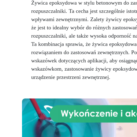
pra
Żywica epoksydowa w stylu betonowym do zas
drewno) Dzięki mieszaniu
rozpuszczalniki. Ta cecha jest szczególnie ist
barwników można uzyskać
mn
dowolny odcień – od
wpływami zewnętrznymi. Zalety żywicy epoksyd
uży
najjaśniejszych po
że jest to idealny wybór do różnych zastosowa
najciemniejsze podłogi – dla
rozpuszczalniki, ale także wysoka odporność n
niewidocznej i naturalnej
ba
Ta kombinacja sprawia, że żywica epoksydowa
naprawy. Dlaczego warto
za
wybrać Magelstic? Idealna do
rozwiązaniem do zastosowań zewnętrznych. Pod
Dz
parkietów i mebli – wypełnia
m
wskazówek dotyczących aplikacji, aby osiągną
szczeliny, pęknięcia i sęki.
ni
wskazówkom, zastosowanie żywicy epoksydowej
Naturalny wygląd – brak skurczu,
jednolity efekt. Prosta aplikacja
urządzenie przestrzeni zewnętrznej.
– wymieszaj dwa składniki i
c
nałóż szpachlą. Wysoka
odporność na warunki
Mi
atmosferyczne i promienie UV –
p
również na zewnątrz.
re
Praktyczne zastosowania
spo
Renowacja parkietu i podłóg
drewnianych Wypełnianie
szczelin i pęknięć Naprawa