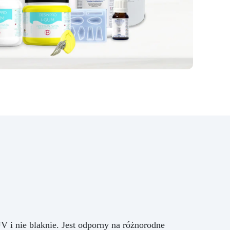
fabryczne podłogi epoksydowe,
domowe podłogi epoksydowe
3D, podłogi biurowe,
kwasoodporne podłogi
epoksydowe; – dzieła sztuki,
tworzenie obiektów
artystycznych (obrazy, panele,
itp.) techniką “fluid-art”; –
pokrycie powierzchni,
przedmiotów i mebli, by kolor
nabrał głębi i blasku; –
betonowe blaty kuchenne; –
tworzenie efektu 3D między
innymi na wydrukach, zdjęciach i
obrazach; – utrwalanie
wypełniaczy (elementy
dekoracyjne, szkło, kamień,
kwarc, itd.) – stworzenie idealnie
przezroczystej warstwy
ochronnej na Twoich projektach.
V i nie blaknie. Jest odporny na różnorodne