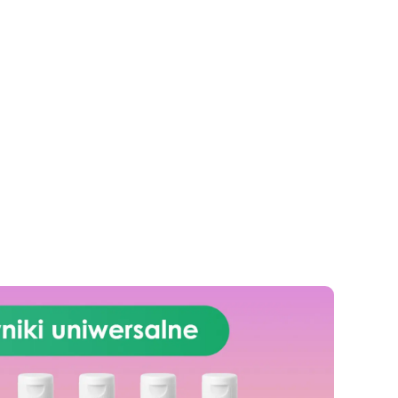
Niska reakcja egzotermiczna
h
umożliwia zalewy do 1 cm,
jak
zapobiegając żółknięciu i
ie
przegrzewaniu
Szerokie
ści
zastosowanie: Nadaje się do
est
powłok stołów, tac i małych dzieł
sztuki
by i
od
ch.