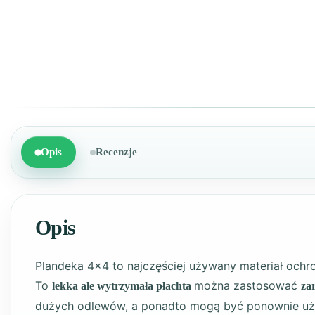
Opis
Recenzje
Opis
Plandeka 4×4 to najczęściej używany materiał och
To
można zastosować
lekka ale wytrzymała płachta
za
dużych odlewów, a ponadto mogą być ponownie u