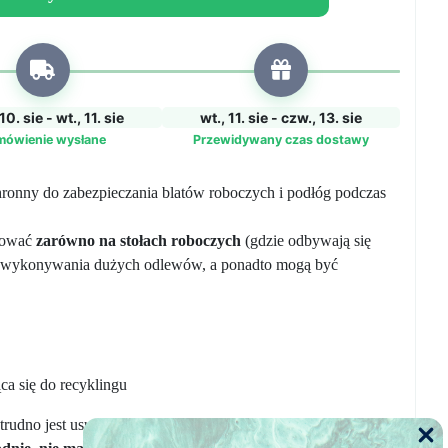
10. sie - wt., 11. sie
wt., 11. sie - czw., 13. sie
mówienie wysłane
Przewidywany czas dostawy
hronny do zabezpieczania blatów roboczych i podłóg podczas
sować
zarówno na stołach roboczych
(gdzie odbywają się
 wykonywania dużych odlewów, a ponadto mogą być
ca się do recyklingu
trudno jest usunąć ją z zanieczyszczonych powierzchni. Dzięki