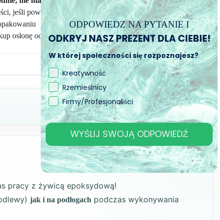
nie, nie martwiąc się o nieprzyjemne wypadki.
ci, jeśli powierzchnia do ochrony jest ograniczona.
ODPOWIEDZ NA PYTANIE I
opakowaniu
 kup osłonę ochronną na żywicę!
ODKRYJ NASZ PREZENT DLA CIEBIE!
W której społeczności się rozpoznajesz?
Kreatywność
Rzemieślnicy
Firmy/Profesjonaliści
WYŚLIJ SWOJĄ ODPOWIEDŹ
as pracy z żywicą epoksydową!
 odlewy)
podczas wykonywania
jak i na podłogach