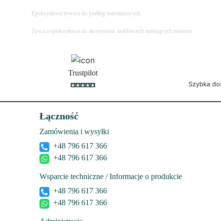
Epoksydowa żywica do podłóg marmurowych
Żywica epoksydowa do akcesoriów meblowych imitujących marmur.
Trustpilot
Szybka do
Łączność
Zamówienia i wysyłki
+48 796 617 366
+48 796 617 366
Wsparcie techniczne / Informacje o produkcie
+48 796 617 366
+48 796 617 366