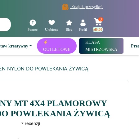
Znajdź przesyłkę!
0
Pomoc
Ulubione
Blog
Profil
zł
0,00
KLASA
staw kreatywny
Prz
OUTLETOWE
MISTRZOWSKA
EN NYLON DO POWLEKANIA ŻYWICĄ
NY MT 4X4 PLAMOROWY
DO POWLEKANIA ŻYWICĄ