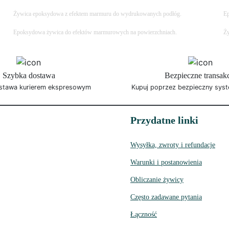
Żywica epoksydowa z efektem marmuru do wydrukowanych podłóg.
Ep
Epoksydowa żywica do efektów marmurowych na powierzchniach.
Ży
Szybka dostawa
Bezpieczne transak
stawa kurierem ekspresowym
Kupuj poprzez bezpieczny syst
Przydatne linki
Wysyłka, zwroty i refundacje
Warunki i postanowienia
Obliczanie żywicy
Często zadawane pytania
Łączność