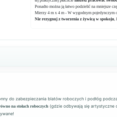
tej praktycznej płachcie
możesz pracować swobod
Ponadto można ją łatwo podzielić na mniejsze częś
Mierzy 4 m x 4 m - W wygodnym pojedynczym 
Nie rezygnuj z tworzenia z żywicą w spokoju
,
ronny do zabezpieczania blatów roboczych i podłóg podcz
(gdzie odbywają się artystyczne
równo na stołach roboczych
żywane!