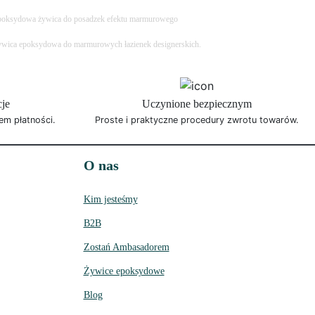
oksydowa żywica do posadzek efektu marmurowego
wica epoksydowa do marmurowych łazienek designerskich.
cje
Uczynione bezpiecznym
em płatności.
Proste i praktyczne procedury zwrotu towarów.
O nas
Kim jesteśmy
B2B
Zostań Ambasadorem
Żywice epoksydowe
Blog