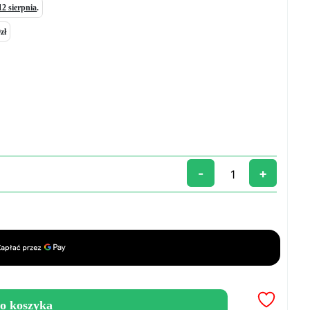
12 sierpnia
.
zł
-
+
o koszyka