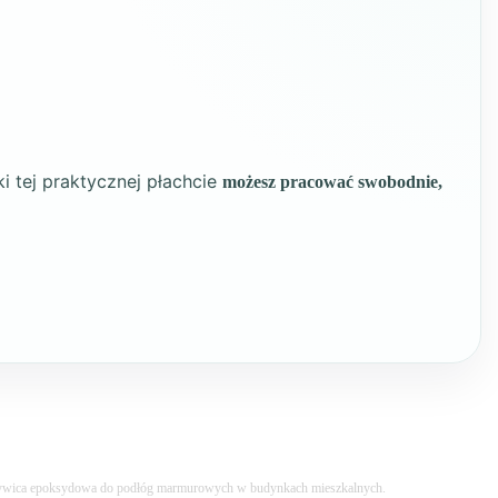
i tej praktycznej płachcie
możesz pracować swobodnie,
wica epoksydowa do podłóg marmurowych w budynkach mieszkalnych.