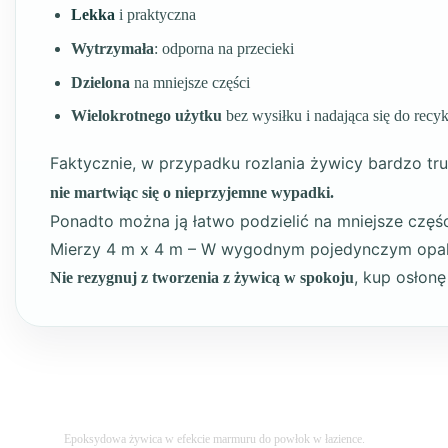
Lekka
i praktyczna
Wytrzymała
: odporna na przecieki
Dzielona
na mniejsze części
Wielokrotnego użytku
bez wysiłku i nadająca się do recy
Faktycznie, w przypadku rozlania żywicy bardzo tru
nie martwiąc się o nieprzyjemne wypadki.
Ponadto można ją łatwo podzielić na mniejsze części
Mierzy 4 m x 4 m – W wygodnym pojedynczym opa
, kup osłon
Nie rezygnuj z tworzenia z żywicą w spokoju
Epoksydowa żywica w efekcie marmuru do powłok w łazience.