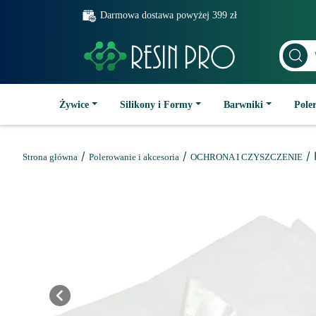
Darmowa dostawa powyżej 399 zł
Żywice
Silikony i Formy
Barwniki
Poler
/
/
/
Strona główna
Polerowanie i akcesoria
OCHRONA I CZYSZCZENIE
Previous