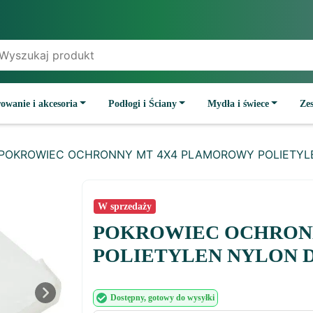
owanie i akcesoria
Podłogi i Ściany
Mydła i świece
Ze
 POKROWIEC OCHRONNY MT 4X4 PLAMOROWY POLIETYL
W sprzedaży
POKROWIEC OCHRON
POLIETYLEN NYLON 
Dostępny
, gotowy do wysyłki
Next