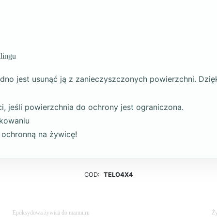
klingu
dno jest usunąć ją z zanieczyszczonych powierzchni. Dzięk
, jeśli powierzchnia do ochrony jest ograniczona.
kowaniu
ę ochronną na żywicę!
COD:
TELO4X4
Epoksydowa żywica do marmuru
Ży