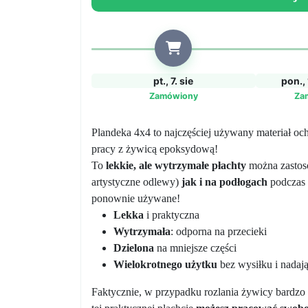
DO
POWLEKANIA
ŻYWICĄ
pt., 7. sie
pon., 
Zamówiony
Za
Plandeka 4x4 to najczęściej używany materiał oc
pracy z żywicą epoksydową!
To
lekkie, ale wytrzymałe płachty
można zasto
artystyczne odlewy)
jak i na podłogach
podczas
ponownie używane!
Lekka
i praktyczna
Wytrzymała
: odporna na przecieki
Dzielona
na mniejsze części
Wielokrotnego użytku
bez wysiłku i nadają
Faktycznie, w przypadku rozlania żywicy bardzo 