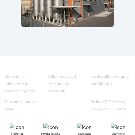
Silikon do form
Silikon elastyczny i
Kataliza silikonowej gumy
silikonowych do
wytrzymały do
poliaddycyjnej
przeźroczystej żywicy
formowania
Zalewanie silikonu do
Technika DIY z żywicą
formy
epoksydową i silikonem
Trustpilot
Szybka dostawa
Bezpieczne
Uczynione