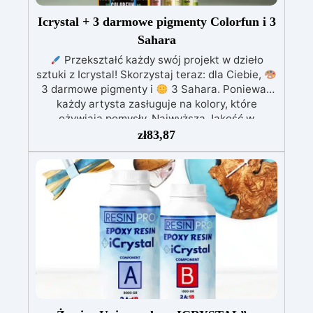
Icrystal + 3 darmowe pigmenty Colorfun i 3
Sahara
Przekształć każdy swój projekt w dzieło
sztuki z Icrystal! Skorzystaj teraz: dla Ciebie,
3 darmowe pigmenty i
3 Sahara. Ponieważ
każdy artysta zasługuje na kolory, które
ożywiają pomysły. Najwyższa Jakość w
Przystępnej Cenie – Podnieś jakość swoich
zł
83,87
dzieł bez rujnowania portfela! ICRYSTAL oferuje
najwyższą jakość za ułamek kosztów.
Kryształowa Jasność – Osiągnij niezrównaną
klarowność dzięki naszej bezbłędnej,
kryształowo czystej żywicy epoksydowej. Twoje
projekty będą mienić się szklanym
wykończeniem, które zachwyca.
Odporność
na UV - Ciesz się długowiecznością swoich
projektów! ICRYSTAL jest specjalnie
opracowana, aby nie żółkła z czasem,
zapewniając, że Twoje twory pozostaną żywe i
fascynujące.
Wielozadaniowe Cudo – Rób