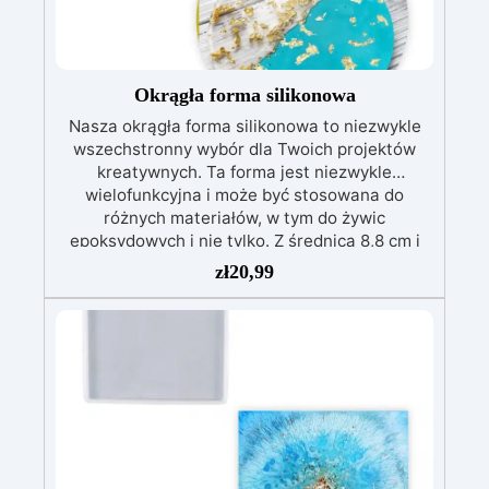
Okrągła forma silikonowa
Nasza okrągła forma silikonowa to niezwykle
wszechstronny wybór dla Twoich projektów
kreatywnych. Ta forma jest niezwykle
wielofunkcyjna i może być stosowana do
różnych materiałów, w tym do żywic
epoksydowych i nie tylko. Z średnicą 8,8 cm i
grubością 1 cm pozwala ona na tworzenie
zł
20,99
unikalnych i wszechstronnych dzieł sztuki. Jest
idealna do tworzenia przedmiotów z żywic
epoksydowych, żywic mineralnych, akrylu,
gipsu, cementu i wielu innych materiałów.
Możliwości twórcze z naszą okrągłą formą
silikonową są nieograniczone! Wymiary formy:
Średnica 8,8 cm / Grubość 1 cm Kup teraz i
zacznij tworzyć niezwykłe dzieła sztuki z
szeroką gamą materiałów!