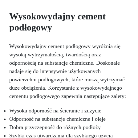
ponad 50 odlewów, z twardością Shore A
wynoszącą 24 i minimalnym skurczem liniowym
Wysokowydajny cement
(<0,1%).
Praktyczna i czysta:
Antypoślizgowa, nie wymaga użycia środków
podłogowy
separujących ani czyszczenia narzędzi po
użyciu.
Wysokowydajny cement podłogowy wyróżnia się
wysoką wytrzymałością, twardością oraz
odpornością na substancje chemiczne. Doskonale
nadaje się do intensywnie użytkowanych
powierzchni podłogowych, które muszą wytrzymać
duże obciążenia. Korzystanie z wysokowydajnego
cementu podłogowego zapewnia następujące zalety:
Wysoka odporność na ścieranie i zużycie
Odporność na substancje chemiczne i oleje
Dobra przyczepność do różnych podłoży
Szybki czas utwardzania dla szybkiego użycia