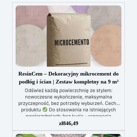
ResinCem – Dekoracyjny mikrocement do
podłóg i ścian | Zestaw kompletny na 9 m²
Odśwież każdą powierzchnię ze stylem:
nowoczesne wykończenie, maksymalna
przyczepność, bez potrzeby wyburzeń. Cechy
produktu
Do stosowania na istniejących
powierzchniach: bez kucia – renowacja
bezpośrednio na płytkach, betonie lub drewnie.
zł
846,49
Możliwość personalizacji: wybierz spośród
różnych kolorów i wykończeń – styl