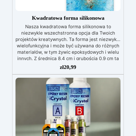
Kwadratowa forma silikonowa
Nasza kwadratowa forma silikonowa to
niezwykle wszechstronna opcja dla Twoich
projektów kreatywnych. Ta forma jest niezwykle
wielofunkcyjna i może być używana do różnych
materiałów, w tym żywic epoksydowych i wielu
innych. Z średnicą 8,4 cm i grubością 0,9 cm ta
forma pozwala na tworzenie unikalnych i
zł
20,99
wszechstronnych dzieł sztuki. Jest idealna do
tworzenia przedmiotów z żywic epoksydowych,
żywic mineralnych, akrylu, gipsu, cementu i
wiele więcej. Możliwości twórcze z naszą
kwadratową formą silikonową są
nieograniczone! Wymiary formy: Średnica 8,4
cm / Grubość 0,9 cm Kup teraz i zacznij tworzyć
niezwykłe dzieła sztuki z szeroką gamą
materiałów!