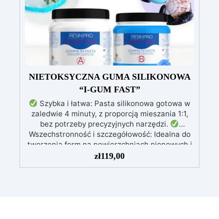
Odporność i trwałość: Umożliwia wykonanie
ponad 50 odlewów z różnych materiałów,
zachowując twardość 38 Shore A.
NIETOKSYCZNA GUMA SILIKONOWA
“I-GUM FAST”
Szybka i łatwa: Pasta silikonowa gotowa w
zaledwie 4 minuty, z proporcją mieszania 1:1,
bez potrzeby precyzyjnych narzędzi.
Wszechstronność i szczegółowość: Idealna do
tworzenia form na powierzchniach pionowych i
skomplikowanych detalach, kompatybilna z
zł
119,00
żywicą, gipsem, woskiem, metalami o niskiej
temperaturze topnienia, mydłem i cementem.
Nietoksyczna i bezpieczna: Bezwonna,
nietoksyczna formuła, łatwa w obsłudze bez
potrzeby rękawic lub masek.
Wysoka
odporność i trwałość: Umożliwia wykonanie