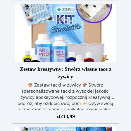
Zestaw kreatywny: Stwórz własne tace z
żywicy
Zestaw tacki w żywicy
Stwórz
spersonalizowane tacki z wysokiej jakości
żywicy epoksydowej: rozpocznij kreatywną
podróż, aby ozdobić swój dom
Ożyw swoją
przestrzeń za pomocą unikalnej i oryginalnej
tacki dzięki naszemu zestawowi!
zł
213,99
Dostarczamy Ci wszystko, czego potrzebujesz,
aby rozpocząć: 830 gramów żywicy