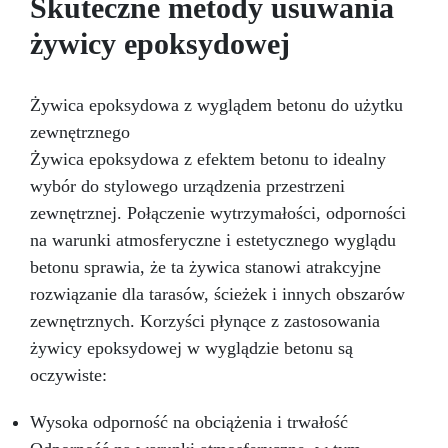
Skuteczne metody usuwania
eksperymentować z techniką geodów, aby
uzyskać szczególny efekt wizualny,
żywicy epoksydowej
warstwować kolory dla abstrakcyjnego
wzornictwa lub tworzyć różne i oryginalne
wzory na wazonie. Każda stworzona rzecz
Żywica epoksydowa z wyglądem betonu do użytku
będzie odzwierciedlać Twój osobisty styl:
zewnętrznego
otrzymasz prawdziwe dzieło sztuki wykonane
ręcznie, które ozdobi każdy kąt Twojego domu
Żywica epoksydowa z efektem betonu to idealny
lub będzie idealnym prezentem dla kogoś
wybór do stylowego urządzenia przestrzeni
wyjątkowego
Jesteś gotowy na eksplorację
zewnętrznej. Połączenie wytrzymałości, odporności
świata żywicy, tworząc spektakularne wazy?
na warunki atmosferyczne i estetycznego wyglądu
Odkryj przyjemność tworzenia waz z podstaw i
urządź swój dom w naprawdę unikalny sposób
betonu sprawia, że ta żywica stanowi atrakcyjne
Zacznij tworzyć!
rozwiązanie dla tarasów, ścieżek i innych obszarów
zewnętrznych. Korzyści płynące z zastosowania
żywicy epoksydowej w wyglądzie betonu są
oczywiste:
Wysoka odporność na obciążenia i trwałość