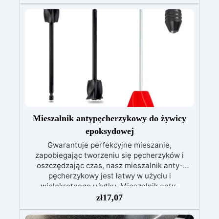
Nr 2. Zestaw startowy z żywicy epoksydowej
+ 100 akcesoriów:500 g przezroczystej żywicy
epoksydowej One to One + 100 przydatnych
akcesoriów do tworzenia biżuterii. Zawiera: 500
g żywicy, 12 dodatków dekoracyjnych, suszone
kwiaty, silikonową formę z literami, breloczki,
końcówki do miniwiertarki, ponad 100
elementów.
Mieszalnik antypęcherzykowy do żywicy
epoksydowej
Gwarantuje perfekcyjne mieszanie,
zapobiegając tworzeniu się pęcherzyków i
oszczędzając czas, nasz mieszalnik anty-
pęcherzykowy jest łatwy w użyciu i
wielokrotnego użytku. Mieszalnik anty-
pęcherzykowy do mieszania żywicy
zł
17,07
epoksydowej to wysokiej jakości narzędzie,
które pozwala na uzyskanie perfekcyjnego i