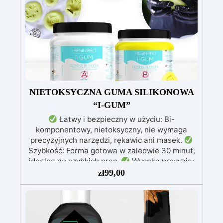
skóry, wolna od BPA i rozpuszczalników (VOC
Free)
Błyszcząca i samopoziomująca: Z
filtrami UV przeciw żółknięciu dla trwałego i
lśniącego wykończenia
NIETOKSYCZNA GUMA SILIKONOWA
“I-GUM”
Łatwy i bezpieczny w użyciu: Bi-
komponentowy, nietoksyczny, nie wymaga
precyzyjnych narzędzi, rękawic ani masek.
Szybkość: Forma gotowa w zaledwie 30 minut,
idealna do szybkich prac.
Wysoka precyzja:
Odwzorowuje drobne i skomplikowane detale,
zł
99,00
zapewniając profesjonalny rezultat.
Wszechstronność: Kompatybilny z żywicą,
gipsem, woskiem, metalami o niskiej
temperaturze topnienia, mydłem i cementem.