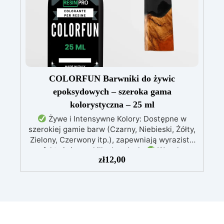
Odporność i trwałość: Umożliwia wykonanie
ponad 50 odlewów z różnych materiałów,
zachowując twardość 38 Shore A
COLORFUN Barwniki do żywic
epoksydowych – szeroka gama
kolorystyczna – 25 ml
Żywe i Intensywne Kolory: Dostępne w
szerokiej gamie barw (Czarny, Niebieski, Żółty,
Zielony, Czerwony itp.), zapewniają wyraziste
efekty już przy kilku kroplach.
Wysoka
zł
12,00
Koncentracja: Możliwość regulacji
przezroczystości – od delikatnego odcienia po
intensywne krycie, zależnie od stężenia (0,01%
– 5%).
Łatwość Użycia: Dodaj do
komponentu A żywicy i mieszaj, aż uzyskasz
pożądany kolor; mieszaj kolory, aby stworzyć
unikalne odcienie.
Kompatybilność z