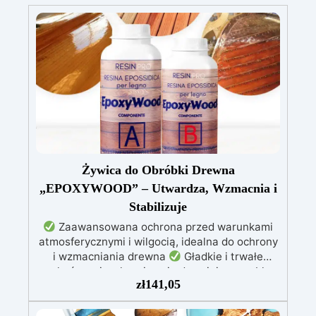
Żywica do Obróbki Drewna
„EPOXYWOOD” – Utwardza, Wzmacnia i
Stabilizuje
Zaawansowana ochrona przed warunkami
atmosferycznymi i wilgocią, idealna do ochrony
i wzmacniania drewna
Gładkie i trwałe
wykończenie, chroniące i odnawiające meble,
zł
141,05
łodzie oraz struktury drewniane
Stabilizacja
drewna bez pęcherzyków powietrza, doskonała
do napraw i trwałych renowacji
Wysoka