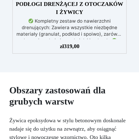
PODŁOGI DRENŻĄCEJ Z OTOCZAKÓW
I ŻYWICY
Kompletny zestaw do nawierzchni
drenujących: Zawiera wszystkie niezbędne
materiały (granulat, podkład i spoiwo), zarówno
do powierzchni pieszych, jak i jezdnych.
zł
319,00
Łatwy w aplikacji: Szczegółowe instrukcje
zapewniają doskonałe rezultaty, nawet bez
doświadczenia, z bezpłatną pomocą
wideo/telefoniczną.
Ekonomiczny i szybki:
Odnawia powierzchnie przy minimalnym
koszcie, unikając kosztownych prac
naprawczych, w zaledwie 24 godziny.
Obszary zastosowań dla
Wszechstronny i personalizowany: Nadaje się
grubych warstw
do betonu, cementu, starych nawierzchni i
ziemi utwardzonej (po wcześniejszej
konsultacji).
Żywice odporne na upływ
czasu: Nowoczesne żywice gwarantują
Żywica epoksydowa w stylu betonowym doskonale
odporność na ścieranie i stabilność koloru
nadaje się do użytku na zewnątrz, aby osiągnąć
przez wiele lat.
stylowe i nowoczesne wzornictwo. Oto kilka