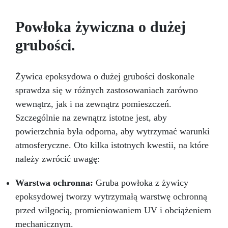
Żywicami Epoksydowymi i Akrylowymi:
Opracowana specjalnie do żywic epoksydowych
Powłoka żywiczna o dużej
i akrylowych, zapewniając jednolitą mieszankę.
grubości.
Niekompatybilna z Żywicami
Poliuretanowymi: Używaj wyłącznie z żywicami
epoksydowymi i akrylowymi – nie nadaje się do
żywic poliuretanowych Resin Pro.
Żywica epoksydowa o dużej grubości doskonale
sprawdza się w różnych zastosowaniach zarówno
wewnątrz, jak i na zewnątrz pomieszczeń.
Szczególnie na zewnątrz istotne jest, aby
powierzchnia była odporna, aby wytrzymać warunki
atmosferyczne. Oto kilka istotnych kwestii, na które
należy zwrócić uwagę:
Warstwa ochronna:
Gruba powłoka z żywicy
epoksydowej tworzy wytrzymałą warstwę ochronną
przed wilgocią, promieniowaniem UV i obciążeniem
mechanicznym.