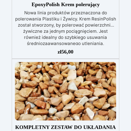
EN 1504-2 oraz odpowiednią Deklaracją
EpoxyPolish Krem polerujący
Właściwości Użytkowych (DoP).
Nowa linia produktów przeznaczona do
polerowania Plastiku i Żywicy. Krem ResinPolish
został stworzony, by polerować powierzchnie
żywiczne za jednym pociągnięciem. Jest
również idealny do szybkiego usuwania
średniozaawansowanego utleniania,
delikatnych zadrapań, skaz i innych drobnych
zł
56,00
defektów na żywicznej powierzchni. Ten krem
usuwa defekty pozostawione przez środki
ścierne o ziarnistości P1500 lub mniejszej i
pozostawia wspaniałe wykończenie
pozbawione niedoskonałości nawet na
ciemniejszych żelkotach, które mogą sprawiać
więcej trudności.
KOMPLETNY ZESTAW DO UKŁADANIA