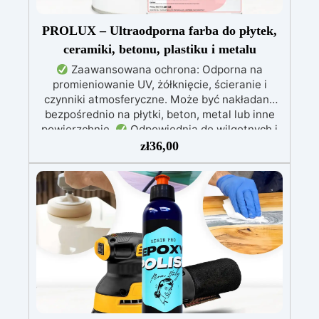
PROLUX – Ultraodporna farba do płytek,
ceramiki, betonu, plastiku i metalu
Zaawansowana ochrona: Odporna na
promieniowanie UV, żółknięcie, ścieranie i
czynniki atmosferyczne. Może być nakładana
bezpośrednio na płytki, beton, metal lub inne
powierzchnie.
Odpowiednia do wilgotnych i
intensywnie użytkowanych miejsc: Specjalna
zł
36,00
formuła, idealna do środowisk wymagających
najwyższej trwałości.
Wszechstronne i
personalizowane wykończenie: Dostępna w
kolorystyce RAL lub NCS, z wykończeniem w
połysku. Kryjąca już przy jednej warstwie.
Uniwersalna: Doskonała do podłóg, parkingów,
magazynów oraz do powłok na odpowiednio
przygotowanej stali.
Zgodność i
bezpieczeństwo: Zgodna z Rozporządzeniem
UE nr 305/2011 – Rozporządzeniem UE nr
574/2014 – Oznakowanie CE zgodnie z normą