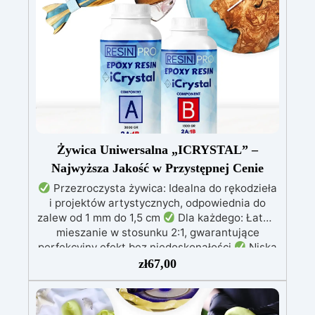
odporność chemiczna i mechaniczna, łatwa do
pomalowania na potrzeby kreatywnych i
wytrzymałych projektów
Odpowiednia do
różnych powierzchni, w tym włókna szklanego i
metalu, łatwa w użyciu (stosunek 2:1)
Żywica Uniwersalna „ICRYSTAL” –
Najwyższa Jakość w Przystępnej Cenie
Przezroczysta żywica: Idealna do rękodzieła
i projektów artystycznych, odpowiednia do
zalew od 1 mm do 1,5 cm
Dla każdego: Łatwe
mieszanie w stosunku 2:1, gwarantujące
perfekcyjny efekt bez niedoskonałości
Niska
lepkość: Zapewnia odlewy bez pęcherzyków,
zł
67,00
kompatybilna z drewnem, silikonem, szkłem,
metalem i innymi materiałami
Bezpieczna po
utwardzeniu: Nietoksyczna, bezpieczna dla