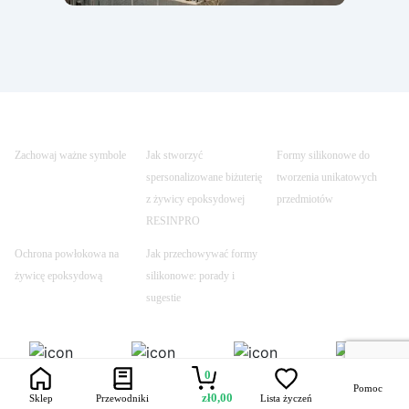
Zachowaj ważne symbole
Jak stworzyć
Formy silikonowe do
spersonalizowane biżuterię
tworzenia unikatowych
z żywicy epoksydowej
przedmiotów
RESINPRO
Ochrona powłokowa na
Jak przechowywać formy
żywicę epoksydową
silikonowe: porady i
sugestie
Trustpilot
Szybka dostawa
Bezpieczne
Uczynione
0
transakcje
bezpiecznym
Pomoc
zł
0,00
Sklep
Przewodniki
Lista życzeń