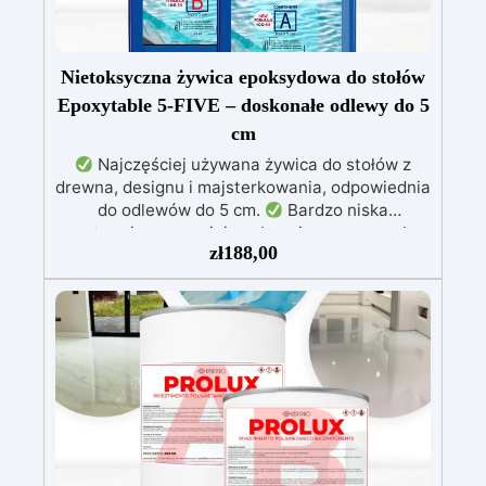
Nietoksyczna żywica epoksydowa do stołów
Epoxytable 5-FIVE – doskonałe odlewy do 5
cm
Najczęściej używana żywica do stołów z
drewna, designu i majsterkowania, odpowiednia
do odlewów do 5 cm.
Bardzo niska
egzotermia zapewniająca bezpieczną pracę bez
zł
188,00
przegrzewania.
Odporna na zarysowania i
żółknięcie dzięki filtrom UV i wysokiej jakości
mechanicznej.
Niska lepkość, eliminująca
pęcherzyki powietrza i zapewniająca gładkie
wykończenie.
Bezpieczna i nietoksyczna,
wolna od BPA/VOC, certyfikowana do
długotrwałego kontaktu ze skórą.