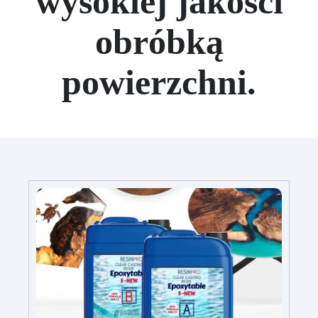
wysokiej jakości
obróbką
powierzchni.