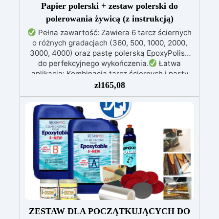
Papier polerski + zestaw polerski do
polerowania żywicą (z instrukcją)
Pełna zawartość: Zawiera 6 tarcz ściernych
o różnych gradacjach (360, 500, 1000, 2000,
3000, 4000) oraz pastę polerską EpoxyPolish
do perfekcyjnego wykończenia.
Łatwa
aplikacja: Kombinacja tarcz ściernych i pasty
polerskiej zapewnia prostą i skuteczną
zł
165,08
polerowanie powierzchni z żywicy.
Stopniowe
kroki: Zacznij od niższych gradacji, aby usunąć
niedoskonałości, a zakończ na gradacji 4000,
uzyskując wysokiej jakości błyszczące
wykończenie.
Wykończenie satynowe lub
błyszczące: Aby uzyskać wykończenie
błyszczące, nałóż pastę EpoxyPolish; dla
wykończenia satynowego, dokładnie spłucz i
użyj Olio Cera Dura Satinata Osmo.
Szerokie
pokrycie: Zestaw pokrywa około 2 m²
powierzchni z żywicy, idealny do projektów DIY
lub profesjonalnych.
ZESTAW DLA POCZĄTKUJĄCYCH DO