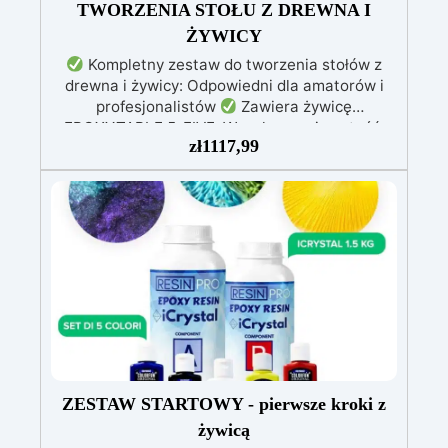
TWORZENIA STOŁU Z DREWNA I
ŻYWICY
Kompletny zestaw do tworzenia stołów z
drewna i żywicy: Odpowiedni dla amatorów i
profesjonalistów
Zawiera żywicę
EPOXYTABLE 5-FIVE: Wysoka przejrzystość,
zł
1117,99
odporna na zarysowania i nieżółknąca, idealna
do zalew o grubości do 5 cm
Materiały do
tworzenia formy: Środek odklejający „Shiny
Shield” i nietoksyczny silikon dla doskonałego
uszczelnienia
Profesjonalny zestaw polerski:
Dyski Mirka i pasta EpoxyPolish dla
perfekcyjnego wykończenia
Dostępne różne
wersje dla różnych rozmiarów stołów: Beginner
(0,3 m²), Pro (0,6 m²), XXL (1,3 m²), w
zależności od Twoich potrzeb
ZESTAW STARTOWY - pierwsze kroki z
żywicą