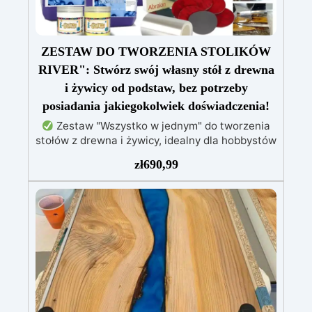
ZESTAW DO TWORZENIA STOLIKÓW
RIVER": Stwórz swój własny stół z drewna
i żywicy od podstaw, bez potrzeby
posiadania jakiegokolwiek doświadczenia!
Zestaw "Wszystko w jednym" do tworzenia
stołów z drewna i żywicy, idealny dla hobbystów
i profesjonalistów, 100% Made in Italy.
zł
690,99
Zawiera przezroczystą żywicę epoksydową
odporną na promieniowanie UV i o długim
czasie obróbki, do odlewów o grubości do 2 cm.
Kompletny zestaw materiałów do formy: folia
oddzielająca Shiny Shield i nietoksyczny silikon
IGUM dla idealnego uszczelnienia.
Zestaw
polerski z tarczami ściernymi i profesjonalną
pastą EpoxyPolish, zapewniający lśniące i
nieskazitelne wykończenie.
Dostępny w
trzech wersjach: Beginner (0,5 m²), Pro (1 m²) i