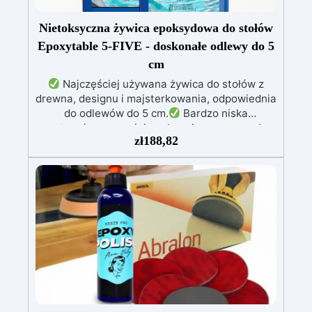
Nietoksyczna żywica epoksydowa do stołów
Epoxytable 5-FIVE - doskonałe odlewy do 5
cm
Najczęściej używana żywica do stołów z
drewna, designu i majsterkowania, odpowiednia
do odlewów do 5 cm.
Bardzo niska
egzotermia zapewniająca bezpieczną pracę bez
zł
188,82
przegrzewania.
Odporna na zarysowania i
żółknięcie dzięki filtrom UV i wysokiej jakości
mechanicznej.
Niska lepkość, eliminująca
pęcherzyki powietrza i zapewniająca gładkie
wykończenie.
Bezpieczna i nietoksyczna,
wolna od BPA/VOC, certyfikowana do
długotrwałego kontaktu ze skórą.