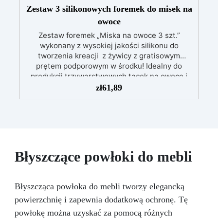
Zestaw 3 silikonowych foremek do misek na
owoce
Zestaw foremek „Miska na owoce 3 szt.”
wykonany z wysokiej jakości silikonu do
tworzenia kreacji z żywicy z gratisowym
prętem podporowym w środku! Idealny do
produkcji trzywarstwowych tacek na owoce i
desery, podstawek, artykułów dekoracyjnych
zł
61,89
oraz dekoracji domu i biura, produkt ten może
być ponownie używany przez lata. Zestaw
zawiera: Formy silikonowe: D. 155 mm – 1 szt. D.
205 mm – 1 szt. D.255 mm – 1 szt. Gratis drążek
podporowy!
Błyszczące powłoki do mebli
Błyszcząca powłoka do mebli tworzy elegancką
powierzchnię i zapewnia dodatkową ochronę. Tę
powłokę można uzyskać za pomocą różnych