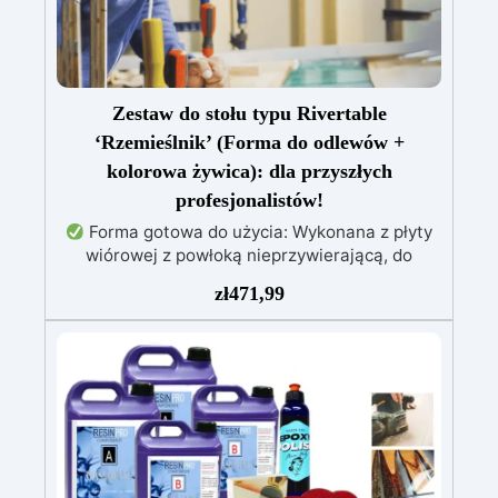
Zestaw do stołu typu Rivertable
‘Rzemieślnik’ (Forma do odlewów +
kolorowa żywica): dla przyszłych
profesjonalistów!
Forma gotowa do użycia: Wykonana z płyty
wiórowej z powłoką nieprzywierającą, do
tworzenia stołów o grubości do 10 cm.
Żywica
zł
471,99
epoksydowa wysokiej jakości: 1,6 kg
przezroczystej, samopoziomującej żywicy
odpornej na promieniowanie UV, łatwej do
wylania.
Pełny zestaw: Zawiera drewno
świerkowe impregnowane, barwniki (biały,
czarny, czerwony, niebieski, żółty), wagę i
narzędzia do mieszania.
Łatwy montaż:
Forma już zmontowana, gotowa do użycia,
oszczędzając czas i zapewniając precyzję.