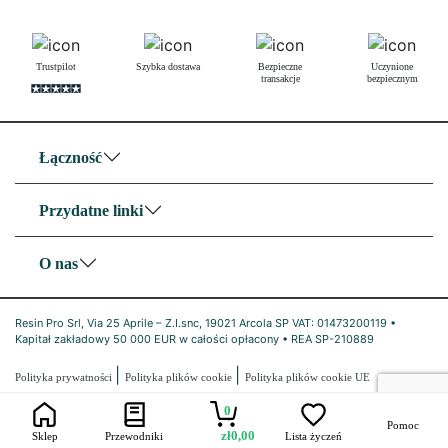
Trustpilot
Szybka dostawa
Bezpieczne
Uczynione
transakcje
bezpiecznym
Łączność
Przydatne linki
O nas
Resin Pro Srl, Via 25 Aprile – Z.I.snc, 19021 Arcola SP VAT: 01473200119 •
Kapitał zakładowy 50 000 EUR w całości opłacony • REA SP-210889
|
|
Polityka prywatności
Polityka plików cookie
Polityka plików cookie UE
0
Pomoc
zł
0,00
Sklep
Przewodniki
Lista życzeń