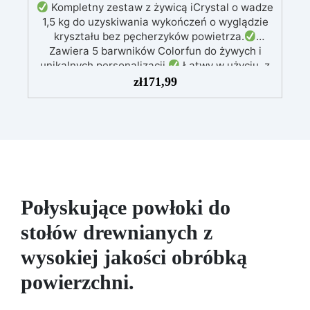
Kompletny zestaw z żywicą iCrystal o wadze
1,5 kg do uzyskiwania wykończeń o wyglądzie
kryształu bez pęcherzyków powietrza.
Zawiera 5 barwników Colorfun do żywych i
unikalnych personalizacji.
Łatwy w użyciu, z
proporcją mieszania 2:1, idealny dla
zł
171,99
początkujących.
Odporność na zarysowania,
żółknięcie i super błyszcząca powierzchnia.
Uniwersalny: idealny do stołów, biżuterii, dzieł
sztuki i osadzania elementów.
Połyskujące powłoki do
stołów drewnianych z
wysokiej jakości obróbką
powierzchni.