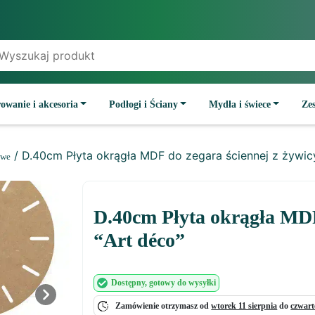
owanie i akcesoria
Podłogi i Ściany
Mydła i świece
Ze
/ D.40cm Płyta okrągła MDF do zegara ściennej z żywicy
owe
D.40cm Płyta okrągła MDF
“Art déco”
Dostępny
, gotowy do wysyłki
Next
Zamówienie otrzymasz od
wtorek 11 sierpnia
do
czwart