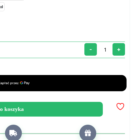
zł
-
+
o koszyka