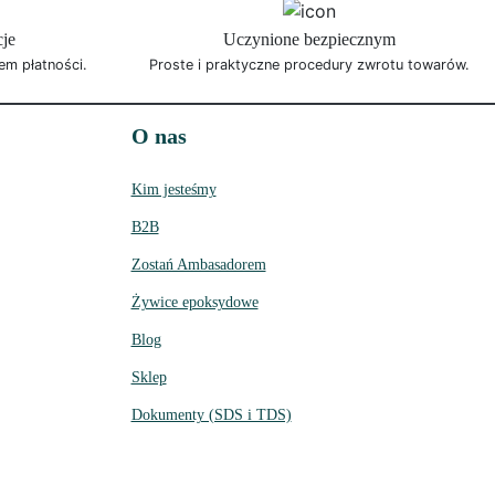
cje
Uczynione bezpiecznym
em płatności.
Proste i praktyczne procedury zwrotu towarów.
O nas
Kim jesteśmy
B2B
Zostań Ambasadorem
Żywice epoksydowe
Blog
Sklep
Dokumenty (SDS i TDS)