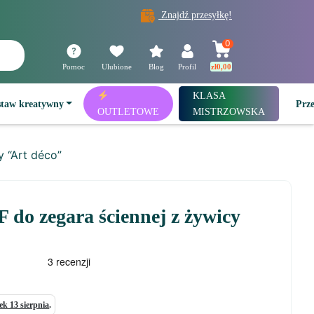
Znajdź przesyłkę!
0
Pomoc
Ulubione
Blog
Profil
zł
0,00
KLASA
staw kreatywny
Prz
OUTLETOWE
MISTRZOWSKA
 “Art déco”
 do zegara ściennej z żywicy
ek 13 sierpnia
.