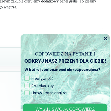
każdym zakupie oferujemy dodatkowy panel gratis. To idealny
go wnętrza.
ODPOWIEDZ NA PYTANIE I
ODKRYJ NASZ PREZENT DLA CIEBIE!
W której społeczności się rozpoznajesz?
Kreatywność
Rzemieślnicy
Firmy/Profesjonaliści
WYŚLIJ SWOJĄ ODPOWIEDŹ