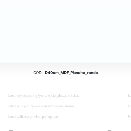
COD:
D40cm_MDF_Planche_ronde
Łatwo czyszcząca się żywica epoksydowa do ścian.
Ła
Łatwa w użyciu żywica epoksydowa do tarasów.
Ła
Łatwa aplikacja powłoki podłogowej.
Pr