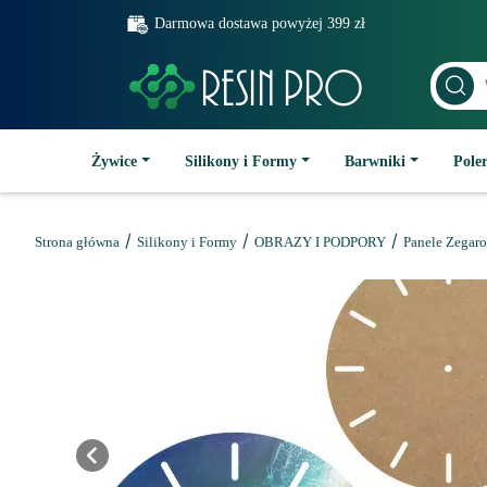
Darmowa dostawa powyżej 399 zł
Żywice
Silikony i Formy
Barwniki
Poler
/
/
/
Strona główna
Silikony i Formy
OBRAZY I PODPORY
Panele Zegar
Previous