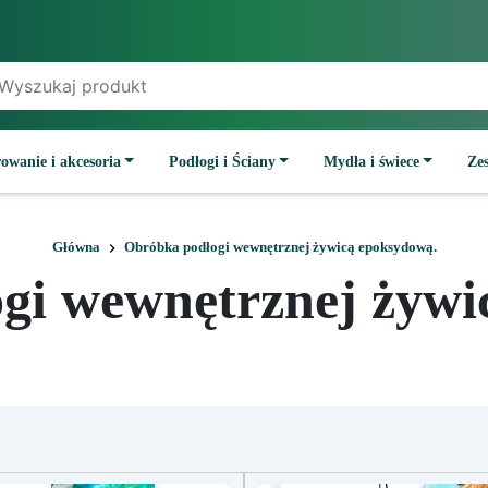
owanie i akcesoria
Podłogi i Ściany
Mydła i świece
Ze
Główna
Obróbka podłogi wewnętrznej żywicą epoksydową.
gi wewnętrznej żywi