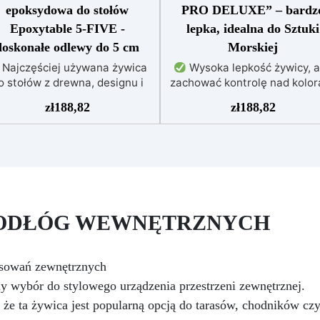
epoksydowa do stołów
PRO DELUXE” – bardz
Epoxytable 5-FIVE -
lepka, idealna do Sztuki
doskonałe odlewy do 5 cm
Morskiej
Najczęściej używana żywica
Wysoka lepkość żywicy, 
o stołów z drewna, designu i
zachować kontrolę nad kolor
sterkowania, odpowiednia do
i zapobiec przypadkowem
zł
188,82
zł
188,82
odlewów do 5 cm.
Bardzo
mieszaniu kolorów
Niezwy
ska egzotermia zapewniająca
efekty 3D dzięki krystaliczn
bezpieczną pracę bez
przezroczystości, idealne 
rzegrzewania.
Odporna na
wydruków i obrazów
Ni
rysowania i żółknięcie dzięki
kapie: wszechstronna aplika
filtrom UV i wysokiej jakości
na powierzchniach pochylony
chanicznej.
Niska lepkość,
pionowych lub zakrzywionyc
PODŁÓG WEWNĘTRZNYCH
eliminująca pęcherzyki
powietrza i zapewniająca
Odporna na wilgoć, z
gładkie wykończenie.
błyszczącą i ochronną
Bezpieczna i nietoksyczna,
powierzchnią, odpowiednia 
osowań zewnętrznych
wolna od BPA/VOC,
każdego środowiska
y wybór do stylowego urządzenia przestrzeni zewnętrznej.
rtyfikowana do długotrwałego
Bezpieczna i bezzapachow
, że ta żywica jest popularną opcją do tarasów, chodników cz
kontaktu ze skórą.
wolna od rozpuszczalników