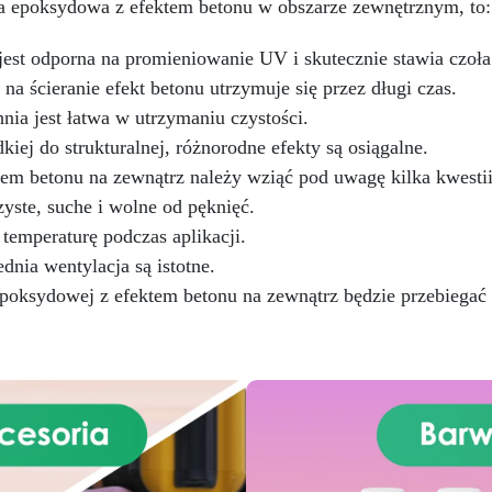
BPA, idealna do komfortowej
ica epoksydowa z efektem betonu w obszarze zewnętrznym, to:
przyjemnej pracy
est odporna na promieniowanie UV i skutecznie stawia czoła
na ścieranie efekt betonu utrzymuje się przez długi czas.
ia jest łatwa w utrzymaniu czystości.
ej do strukturalnej, różnorodne efekty są osiągalne.
em betonu na zewnątrz należy wziąć pod uwagę kilka kwestii
yste, suche i wolne od pęknięć.
emperaturę podczas aplikacji.
nia wentylacja są istotne.
oksydowej z efektem betonu na zewnątrz będzie przebiegać 