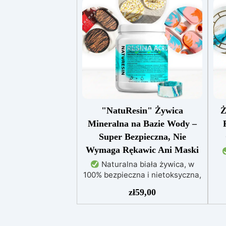
"NatuResin" Żywica
Ż
Mineralna na Bazie Wody –
Super Bezpieczna, Nie
Wymaga Rękawic Ani Maski
Naturalna biała żywica, w
100% bezpieczna i nietoksyczna,
utwardza się w temperaturze
zł
59,00
Ide
pokojowej.
Łatwa w użyciu,
ma
bez potrzeby stosowania
uży
ochrony, idealna do tworzenia