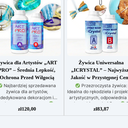
ywica dla Artystów „ART
Żywica Uniwersalna
PRO” – Średnia Lepkość,
„ICRYSTAL” – Najwyżs
Ochrona Przed Wilgocią
Jakość w Przystępnej Cen
Najbardziej sprzedawana
Przezroczysta żywica:
żywica dla artystów,
Idealna do rękodzieła i proje
dedykowana dekoracjom i
artystycznych, odpowiednia
zalewom artystycznym
zalew od 1 mm do 1,5 cm
D
zł
120,00
zł
83,87
alna do obrazów, powłok, tac i
każdego: Łatwe mieszanie
łych dzieł sztuki
Łatwa w
stosunku 2:1, gwarantując
ciu (stosunek 3:2), chroniona
perfekcyjny efekt bez
przed żółknięciem dzięki
niedoskonałości
Niska