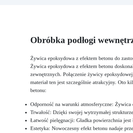
biżuterii, rzeźb i dekoracji.
sp
Ekologiczna formuła na bazie
f
wody, bezpieczna alternatywa
p
dla tradycyjnych żywic.
Ut
Odpowiednia także dla dzieci,
zap
idealna do użytku domowego
Obróbka podłogi wewnętrz
bez ryzyka.
Wielofunkcyjna i
wszechstronna, gotowa w
zaledwie 30 minut, umożliwiając
szybkie i kreatywne projekty.
Żywica epoksydowa z efektem betonu do zast
Żywica epoksydowa z efektem betonu doskonale
zewnętrznych. Połączenie żywicy epoksydowej z
materiał ten jest szczególnie atrakcyjny. Oto 
betonu:
Odporność na warunki atmosferyczne: Żywica e
Trwałość: Dzięki swojej wytrzymałej strukturz
Łatwość pielęgnacji: Gładka powierzchnia jest
Estetyka: Nowoczesny efekt betonu nadaje prze