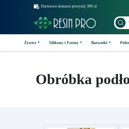
Darmowa dostawa powyżej 399 zł
Żywice
Silikony i Formy
Barwniki
Poler
Obróbka podło