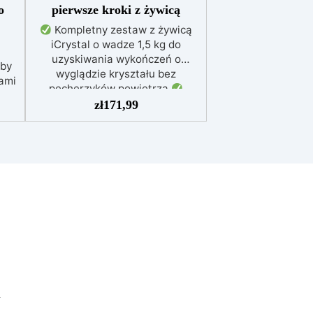
o
pierwsze kroki z żywicą
Kompletny zestaw z żywicą
iCrystal o wadze 1,5 kg do
uzyskiwania wykończeń o
aby
wyglądzie kryształu bez
ami
pęcherzyków powietrza.
u
Zawiera 5 barwników Colorfun
zł
171,99
kłe
do żywych i unikalnych
ej
personalizacji.
Łatwy w
do
użyciu, z proporcją mieszania
e
2:1, idealny dla początkujących.
cja
Odporność na zarysowania,
ch,
żółknięcie i super błyszcząca
h,
powierzchnia.
Uniwersalny:
idealna do malowania i powłok
idealny do stołów, biżuterii, dzieł
sztuki i osadzania elementów.
do
a,
y
 i