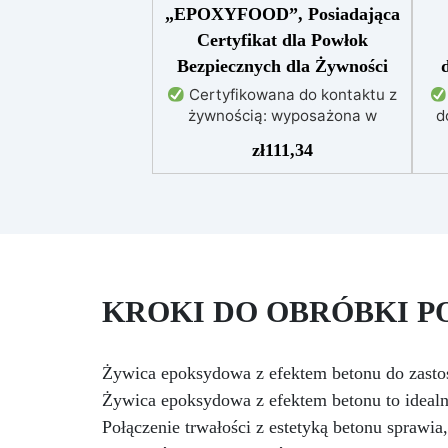
„EPOXYFOOD”, Posiadająca
Certyfikat dla Powłok
Bezpiecznych dla Żywności
Certyfikowana do kontaktu z
żywnością: wyposażona w
d
certyfikat do kontaktu z
maj
zł
111,34
żywnością, nietoksyczna i
bezzapachowa
ni
Przezroczystość i blask: idealnie
przezroczyste, błyszczące i
p
samopoziomujące wykończenie
za
po katalizie
Odporność i
trwałość: odporna na
me
KROKI DO OBRÓBKI 
zarysowania, chemikalia i
zużycie, zapewniając trwałe
kreacje
Łatwość użycia:
stosunek mieszania 100:55, czas
Żywica epoksydowa z efektem betonu do zast
pracy do 10 godzin i pełna
Żywica epoksydowa z efektem betonu to idealn
kataliza w ciągu 24-48 godzin
ce
Połączenie trwałości z estetyką betonu sprawia
Kreatywna wszechstronność: