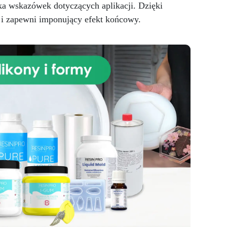
Łatwa do odlewania, barwienia i
ka wskazówek dotyczących aplikacji. Dzięki
wykańczania
Gładkie,
 i zapewni imponujący efekt końcowy.
precyzyjne i personalizowane
powierzchnie