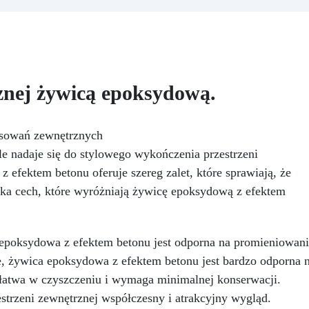
ecjalnym filtrom UV
Gęsta
lepkość: Zapewnia odlewy b
ormuła: nie kapie, utrzymując
pęcherzyków, kompatybilna
recyzyjne i czyste wzory
drewnem, silikonem, szkłe
wardza się w 12-24 godziny,
metalem i innymi materiałam
ewniając błyszczącą i lśniącą
Bezpieczna po utwardzeniu
powierzchnię
Nietoksyczna, bezpieczna d
nej żywicą epoksydową.
skóry, wolna od BPA i
rozpuszczalników (VOC Free
Błyszcząca i samopoziomują
osowań zewnętrznych
Z filtrami UV przeciw żółknię
 nadaje się do stylowego wykończenia przestrzeni
dla trwałego i lśniącego
 efektem betonu oferuje szereg zalet, które sprawiają, że
wykończenia
kilka cech, które wyróżniają żywicę epoksydową z efektem
poksydowa z efektem betonu jest odporna na promieniowanie
e, żywica epoksydowa z efektem betonu jest bardzo odporna n
 łatwa w czyszczeniu i wymaga minimalnej konserwacji.
strzeni zewnętrznej współczesny i atrakcyjny wygląd.