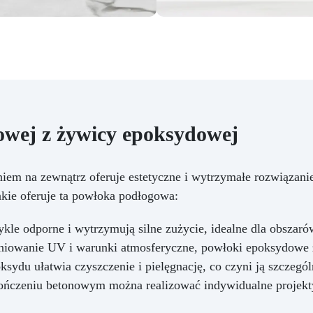
owej z żywicy epoksydowej
m na zewnątrz oferuje estetyczne i wytrzymałe rozwiązani
akie oferuje ta powłoka podłogowa:
kle odporne i wytrzymują silne zużycie, idealne dla obszaró
eniowanie UV i warunki atmosferyczne, powłoki epoksydowe 
ksydu ułatwia czyszczenie i pielęgnację, co czyni ją szczegó
ńczeniu betonowym można realizować indywidualne projekty