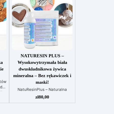
NATURESIN PLUS –
za
Wysokowytrzymała biała
ie
dwuskładnikowa żywica
mineralna – Bez rękawiczek i
któw
maski!
 do
NatuResinPlus – Naturalna
la
Żywica Mineralna, jeszcze
zł
80,00
 w
bardziej wytrzymała.
e
NatuResinPlus to ewolucja
naturalnej żywicy NatuResin: