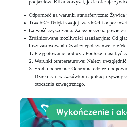
idealna do powłok (1-5 mm),
podjazdów. Kilka korzyści, jakie oferuje żyw
zalew artystycznych (do 1 cm)
Odporność na warunki atmosferyczne: Żywica j
Trwałość: Dzięki swojej twardości i odporności 
Łatwość czyszczenia: Zabezpieczona powierzchn
Zróżnicowane możliwości aranżacyjne: Od gładki
Przy zastosowaniu żywicy epoksydowej z efekt
Przygotowanie podłoża: Podłoże musi być cz
Warunki temperaturowe: Należy uwzględnić t
Środki ochronne: Ochronna odzież i odpowied
Dzięki tym wskazówkom aplikacja żywicy ep
otoczenia zewnętrznego.