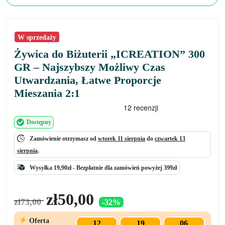
W sprzedaży
Żywica do Biżuterii „ICREATION” 300
GR – Najszybszy Możliwy Czas
Utwardzania, Łatwe Proporcje
Mieszania 2:1
Dostępny
Zamówienie otrzymasz od
wtorek 11 sierpnia
do
czwartek 13
sierpnia
.
Wysyłka 19,90zł -
Bezpłatnie
dla zamówień powyżej 399zł
Pierwotna
Aktualna
zł
50,00
zł
73,00
-32%
cena
cena
wynosiła:
wynosi:
Oferta
12
19
06