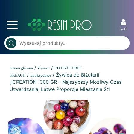
Profil
/
/
Strona główna
Żywice
DO BIŻUTERII I
/
/ Żywica do Biżuterii
KREACJI
Epoksydowe
„ICREATION” 300 GR – Najszybszy Możliwy Czas
Utwardzania, Łatwe Proporcje Mieszania 2:1