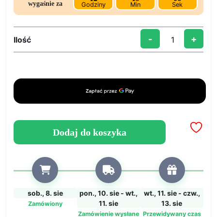
zł73,00.
zł50,00.
wygaśnie za
Godziny
Min
Sek
-
+
Ilość
ilość
Żywica
do
Biżuterii
„ICREATION”
300
GR
–
Dodaj do koszyka
Najszybszy
Możliwy
Czas
Utwardzania,
Łatwe
sob., 8. sie
pon., 10. sie - wt.,
wt., 11. sie - czw.,
Proporcje
11. sie
13. sie
Zamówiony
Mieszania
Zamówienie wysłane
Przewidywany czas