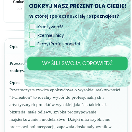
Grubość
Kataliza
Specjalny
Zastosowanie
ODKRYJ NASZ PREZENT DLA CIEBIE!
1cm
6h
bez pęcherzyków
biżuteria
W której społeczności się rozpoznajesz?
Kreatywność
Rzemieślnicy
Firmy/Profesjonaliści
Opis
WYŚLIJ SWOJĄ ODPOWIEDŹ
Przezroczysta żywica epoksydowa o wysokiej
reaktywności “I-Creation”
Opis:
Przezroczysta żywica epoksydowa o wysokiej reaktywności
“I-Creation” to idealny wybór do profesjonalnych i
artystycznych projektów wysokiej jakości, takich jak
biżuteria, małe odlewy, szybka prototypowanie,
majsterkowanie i modelarstwo. Dzięki ultra szybkiemu
procesowi polimeryzacji, zapewnia doskonały wynik w