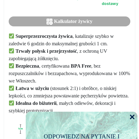
2:1
dostawy
Kalkulator żywicy
Superprzezroczysta żywica
, katalizuje szybko w
zaledwie 6 godzin do maksymalnej grubości 1 cm.
Trwały połysk i przejrzystość
, z ochroną UV
zapobiegającą żółknięciu.
Bezpieczna
, certyfikowana
BPA Free
, bez
rozpuszczalników i bezzapachowa, wyprodukowana w 100%
we Włoszech.
Łatwa w użyciu
(stosunek 2:1) i obróbce, o niskiej
lepkości, co zmniejsza powstawanie pęcherzyków powietrza.
Idealna do biżuterii
, małych odlewów, dekoracji i
szybkiej prototypizacji.
ODPOWIEDZ NA PYTANIE I