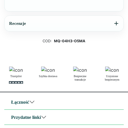
Recenzje
COD:
MQ-04H3-O5MA
Trustpilot
Szybka dostawa
Bezpieczne
Uczynione
transakcje
bezpiecznym
Łączność
Przydatne linki