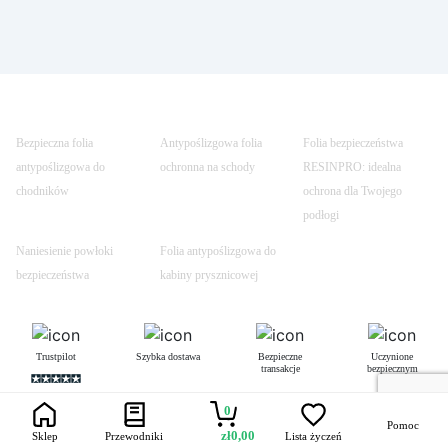
Bezpieczna folia
Antypoślizgowa folia
Folia bezpieczeństwa
antypoślizgowa do
ochronna na schody
RESINPRO: idealna
chodników
ochrona dla Twojego
podłogi
Naniesienie powłoki
Folia antypoślizgowa do
bezpieczeństwa
kabiny prysznicowej
Trustpilot
Szybka dostawa
Bezpieczne
Uczynione
transakcje
bezpiecznym
0
Pomoc
zł
0,00
Sklep
Przewodniki
Lista życzeń
Łączność