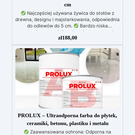
cm
Najczęściej używana żywica do stołów z
drewna, designu i majsterkowania, odpowiednia
do odlewów do 5 cm.
Bardzo niska
egzotermia zapewniająca bezpieczną pracę bez
zł
188,00
przegrzewania.
Odporna na zarysowania i
żółknięcie dzięki filtrom UV i wysokiej jakości
mechanicznej.
Niska lepkość, eliminująca
pęcherzyki powietrza i zapewniająca gładkie
wykończenie.
Bezpieczna i nietoksyczna,
wolna od BPA/VOC, certyfikowana do
długotrwałego kontaktu ze skórą.
PROLUX – Ultraodporna farba do płytek,
ceramiki, betonu, plastiku i metalu
Zaawansowana ochrona: Odporna na