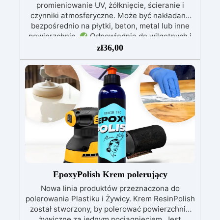
promieniowanie UV, żółknięcie, ścieranie i
czynniki atmosferyczne. Może być nakładana
bezpośrednio na płytki, beton, metal lub inne
powierzchnie.
Odpowiednia do wilgotnych i
intensywnie użytkowanych miejsc: Specjalna
zł
36,00
formuła, idealna do środowisk wymagających
najwyższej trwałości.
Wszechstronne i
personalizowane wykończenie: Dostępna w
kolorystyce RAL lub NCS, z wykończeniem w
połysku. Kryjąca już przy jednej warstwie.
Uniwersalna: Doskonała do podłóg, parkingów,
magazynów oraz do powłok na odpowiednio
przygotowanej stali.
Zgodność i
bezpieczeństwo: Zgodna z Rozporządzeniem
UE nr 305/2011 – Rozporządzeniem UE nr
574/2014 – Oznakowanie CE zgodnie z normą
EN 1504-2 oraz odpowiednią Deklaracją
EpoxyPolish Krem polerujący
Właściwości Użytkowych (DoP).
Nowa linia produktów przeznaczona do
polerowania Plastiku i Żywicy. Krem ResinPolish
został stworzony, by polerować powierzchnie
żywiczne za jednym pociągnięciem. Jest