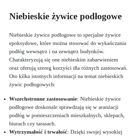
Żywicami Epoksydowymi i Akrylowymi:
Opracowana specjalnie do żywic epoksydowych
Niebieskie żywice podłogowe
i akrylowych, zapewniając jednolitą mieszankę.
Niekompatybilna z Żywicami
Poliuretanowymi: Używaj wyłącznie z żywicami
Niebieskie żywice podłogowe to specjalne żywice
epoksydowymi i akrylowymi – nie nadaje się do
epoksydowe, które można stosować do wykańczania
żywic poliuretanowych Resin Pro.
podłóg wewnątrz i na zewnątrz budynków.
Charakteryzują się one niebieskim zabarwieniem
oraz oferują szereg korzyści dla różnych zastosowań.
Oto kilka istotnych informacji na temat niebieskich
żywic podłogowych:
Wszechstronne zastosowanie
: Niebieskie żywice
podłogowe doskonale sprawdzają się w aranżacji
podłóg w pomieszczeniach mieszkalnych, sklepach,
biurach czy tarasach.
Wytrzymałość i trwałość
: Dzięki swojej wysokiej