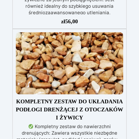
również idealny do szybkiego usuwania
średniozaawansowanego utleniania,
delikatnych zadrapań, skaz i innych drobnych
zł
56,00
defektów na żywicznej powierzchni. Ten krem
usuwa defekty pozostawione przez środki
ścierne o ziarnistości P1500 lub mniejszej i
pozostawia wspaniałe wykończenie
pozbawione niedoskonałości nawet na
ciemniejszych żelkotach, które mogą sprawiać
więcej trudności.
KOMPLETNY ZESTAW DO UKŁADANIA
PODŁOGI DRENŻĄCEJ Z OTOCZAKÓW
I ŻYWICY
Kompletny zestaw do nawierzchni
drenujących: Zawiera wszystkie niezbędne