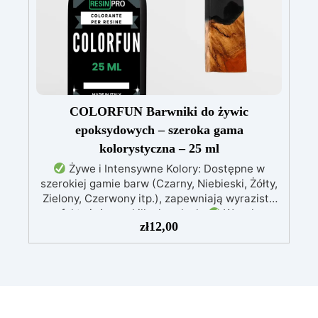
Odporność i trwałość: Umożliwia wykonanie
ponad 50 odlewów z różnych materiałów,
zachowując twardość 38 Shore A
COLORFUN Barwniki do żywic
epoksydowych – szeroka gama
kolorystyczna – 25 ml
Żywe i Intensywne Kolory: Dostępne w
szerokiej gamie barw (Czarny, Niebieski, Żółty,
Zielony, Czerwony itp.), zapewniają wyraziste
efekty już przy kilku kroplach.
Wysoka
zł
12,00
Koncentracja: Możliwość regulacji
przezroczystości – od delikatnego odcienia po
intensywne krycie, zależnie od stężenia (0,01%
– 5%).
Łatwość Użycia: Dodaj do
komponentu A żywicy i mieszaj, aż uzyskasz
pożądany kolor; mieszaj kolory, aby stworzyć
unikalne odcienie.
Kompatybilność z