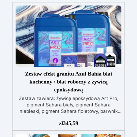
Zestaw efekt granitu Azul Bahia blat
kuchenny / blat roboczy z żywicą
epoksydową
Zestaw zawiera: żywicę epoksydową Art Pro,
pigment Sahara biały, pigment Sahara
niebieski, pigment Sahara fioletowy, barwnik
biały, barwnik niebieski, alkohol izopropylowy
zł
345,59
99,9% Zestaw efekt granitu Azul Bahia do
blatów kuchennych i roboczych z żywicą
epoksydową to idealne rozwiązanie dla tych,