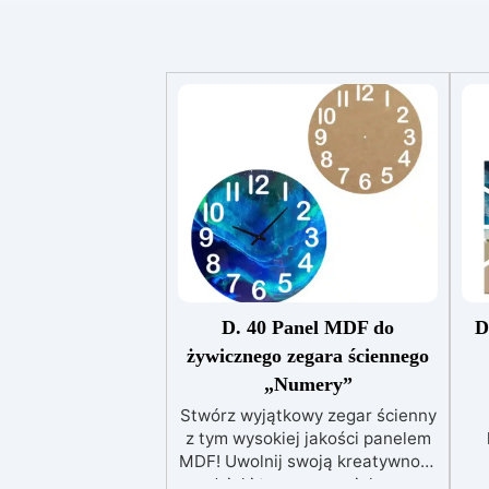
przeszlifować powierzchnię. Czy
można stosować na zewnątrz?
Tak, dzięki wysokiej odporności
na UV i warunki atmosferyczne.
Czy potrzebny jest podkład? Nie,
wystarczy czysta i sucha
powierzchnia.
D. 40 Panel MDF do
D
żywicznego zegara ściennego
„Numery”
Stwórz wyjątkowy zegar ścienny
z tym wysokiej jakości panelem
MDF! Uwolnij swoją kreatywność
dzięki temu wspaniałemu
n