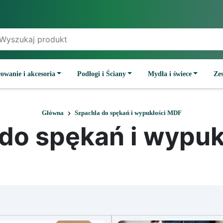
owanie i akcesoria
Podłogi i Ściany
Mydła i świece
Ze
Główna
Szpachla do spękań i wypukłości MDF
do spękań i wypu