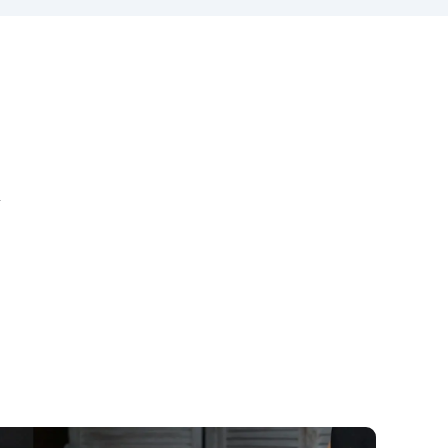
modny i doskonale pasujący do
, a
każdego wystroju wnętrza.
 i
Wszechstronność: Może być
dzą
również wykorzystany jako
ci
podstawa do innych projektów
nej
artystycznych lub
dekoracyjnych.
Łatwa
instalacja: Gotowy do użycia z
m.
Waszym zegarem ściennym lub
 39
i
innym projektem. Mechanizm
zegara nie jest dołączony.
m.
Wybierz prostotę i elegancję z
ra:
naszym okrągłym panelem z
m,
płyty MDF o średnicy 40 cm.
a
Specjalnie zaprojektowany dla
a
żywicznych zegarów ściennych
 z
w stylu "minimalistycznym", ten
i
panel jest kwintesencją
z
wyrafinowania. A to jeszcze nie
wszystko! Przy każdym zakupie
lub
oferujemy dodatkowy panel