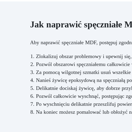
wytrzymałość niż w przypadku
jednoskładnikowych szpachli
poliestrowych Brak skurczu,
właściwości tiksotropowe – brak
Jak naprawić spęczniałe 
zapadania się materiału
Personalizacja kolorów –
uzyskanie naturalnego efektu
Aby naprawić spęczniałe MDF, postępuj zgodn
Karta techniczna Szpachla
epoksydowa dwuskładnikowa
Zlokalizuj obszar problemowy i upewnij się
tiksotropowa Proporcje
mieszania: 100 (żywica): 50
Pozwól obszarowi spęczniałemu całkowicie 
(utwardzacz) Czas pracy (20°C,
Za pomocą wilgotnej szmatki usuń wszelkie 
150 g): 35–45 min Szlifowanie:
Nanieś żywicę epoksydową na spęczniałą po
po 8–10 godz. Odporność UV:
Delikatnie dociskaj żywicę, aby dobrze prz
test UVA 75 h bez zmian
Wskazówki ekspertów
Pozwól całkowicie wyschnąć, postępując zgo
Przygotowuj małe porcje dla
Po wyschnięciu delikatnie przeszlifuj powier
lepszej kontroli. Dobrze zamykaj
Na koniec możesz pomalować lub obłożyć 
opakowania, aby uniknąć
zanieczyszczeń. FAQ Czy nadaje
się do lakierowanego parkietu?
Tak, należy tylko lekko