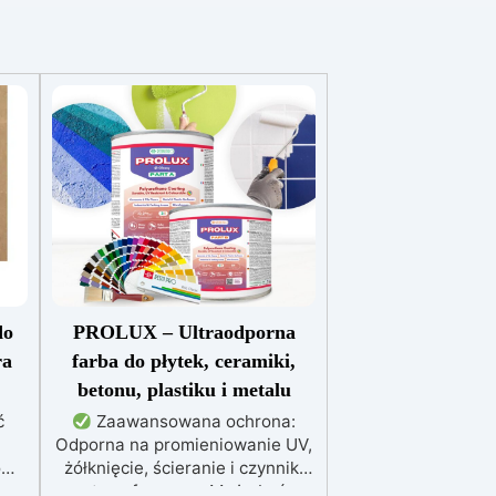
do
PROLUX – Ultraodporna
ra
farba do płytek, ceramiki,
betonu, plastiku i metalu
ć
Zaawansowana ochrona:
Odporna na promieniowanie UV,
o
żółknięcie, ścieranie i czynniki
w z
atmosferyczne. Może być