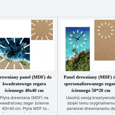
rewniany panel (MDF) do
Panel drewniany (MDF) 
kwadratowego zegara
spersonalizowanego zega
ściennego 40x40 cm
ściennego 50*28 cm
Płyta drewniana (MDF) na
Uwolnij swoją kreatywnoś
kwadratowy zegar ścienne
dzięki temu oryginalnemu
40x40 cm. Płyta MDF to
panelowi drewnianemu d
ajlepszy wybór do łatwego i
tworzenia własnych zegaró