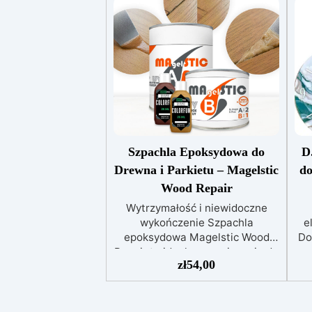
Szpachla Epoksydowa do
D
Drewna i Parkietu – Magelstic
do
Wood Repair
Wytrzymałość i niewidoczne
wykończenie Szpachla
e
epoksydowa Magelstic Wood
Do
Repair to idealne rozwiązanie do
zł
54,00
parkietu i drewna: trwała,
odporna i łatwa w personalizacji
kolorów. Kolory i personalizacja
Zestaw Magelstic dostarczany