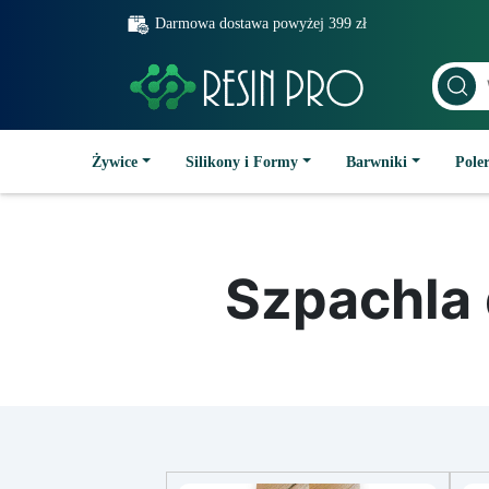
Darmowa dostawa powyżej 399 zł
Żywice
Silikony i Formy
Barwniki
Poler
Szpachla 