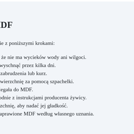
MDF będziesz mógł
spersonalizować i tworzy
oryginalne i unikatowe obra
MDF
ie z poniższymi krokami:
, że nie ma wycieków wody ani wilgoci.
wyschnąć przez kilka dni.
zabrudzenia lub kurz.
wierzchnię za pomocą szpachelki.
ylegała do MDF.
dnie z instrukcjami producenta żywicy.
zchnię, aby nadać jej gładkość.
naprawione MDF według własnego uznania.