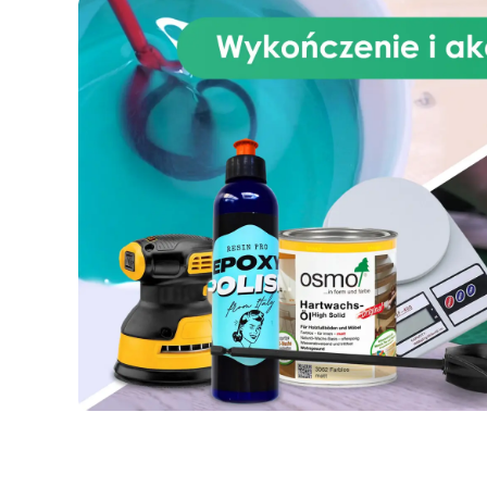
jednolitą powierzchnię do
Twoich projektów artystycznych.
Czy chcesz stworzyć
MD
oszałamiający zegar ścenny z
a
kolorową żywicą, pigmentami,
py
brokatem lub innymi elementami
i c
dekoracyjnymi? Ten panel
będzie Twoim najlepszym
sprzymierzeńcem. Zapewnia
mec
doskonałą odporność na wilgoć,
cy
co gwarantuje stabilność
Twojego dzieła sztuki na dłuższy
czas. Nie czekaj dłużej, aby dać
sp
upust swojemu talentowi
artystycznemu! Kup teraz, aby
w
stworzyć swój wyjątkowy zegar
tw
ścenny z żywicą!
Mechanizm zegara nie jest
dr
dołączony. Rodzaj MDF może się
z 
różnić i nie odpowiadać kolorowi
na zdjęciu.
od