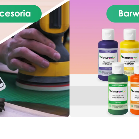
żywicą epoksydową, należy
najpierw przygotować płytę
F, szlifując ją i oczyszczając,
by uzyskać gładką i wolną od
łu powierzchnię. Po nałożeniu
ałkowitym utwardzeniu żywicy
epoksydowej, zegar ścienny
można złożyć, dodając
hanizmy zegara, wskazówki i
fry. Korzystając z płyty MDF i
żywicy epoksydowej, można
stworzyć unikalny,
ersonalizowany zegar ścienny
o gładkim i lśniącym
ykończeniu, które podkreśli
ój styl i kreatywność. Należy
zauważyć, że ta podstawa
ewniana nie jest dostarczana
mechanizmem zegara. Rodzaj
MDF może się różnić i nie
powiadać kolorowi na zdjęciu.