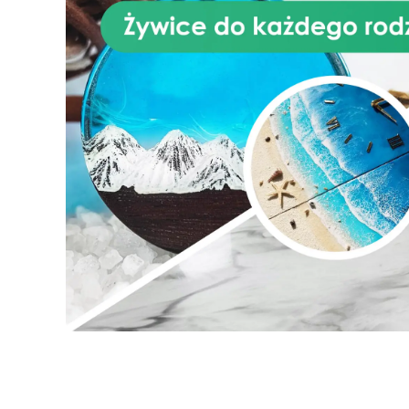
odporność na warunki
atmosferyczne i promienie UV –
również na zewnątrz.
dod
Praktyczne zastosowania
s
Renowacja parkietu i podłóg
drewnianych Wypełnianie
szczelin i pęknięć Naprawa
mebli, belek i ram okiennych Do
użytku wewnętrznego i
zewnętrznego Sposób użycia
Powierzchnia musi być czysta,
sucha i lekko przeszlifowana.
Wymieszać 2 części A i 1 część
B. Przygotowywać tylko małe
ilości (200–300 g), aby uniknąć
zbyt szybkiego twardnienia.
Nałożyć szpachlę, pozostawić do
utwardzenia. Po 8–10 godz.
przeszlifować i wykończyć.
Różnice względem innych
produktów 30 % wyższa