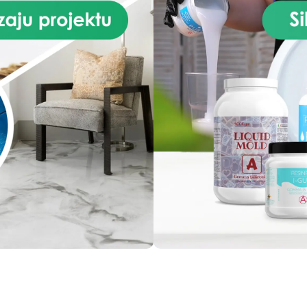
oferujemy dodatkowy panel
podstawy zostały wycięte p
gratis. To idealny czas, aby
użyciu CNC i są idealnie gład
ać odrobinę oryginalności do
(zaleca się przedwstępne
wojego wnętrza. Nie przegap
zagruntowanie podstawy, a
tej wyjątkowej oferty!
zamknąć ewentualne pory, kt
naturalnie posiada drewno)
Dla wszystkich artystów: Na
podstawy do zegarów z M
rozbudzą Twoją kreatywnoś
Bez względu na to, czy jest
początkującym czy
doświadczonym profesjonalis
znajdziesz odpowiednie
wsparcie dla swojej
nieograniczonej wyobraźni
Podstawy są łatwe w użyciu
można je stosować z żywic
epoksydową, jako podstawę
obrazów akrylowych, olejny
Dzięki naszym podstawom