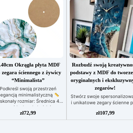
.40cm Okrągła płyta MDF
Rozbudź swoją kreatywno
 zegara ściennego z żywicy
podstawy z MDF do tworze
“Minimalista”
oryginalnych i ekskluzywn
zegarów!
Podkreśl swoją przestrzeń
legancją minimalistyczną
Stwórz swoje spersonalizow
skonały rozmiar: Średnica 40
i unikatowe zegary ścienne p
cm, idealna do każdej
użyciu podstaw z MDF Res
zł
72,99
zł
107,99
przestrzeni we wnętrzu.
Pro. Dostępne jest 6 różny
Materiał najwyższej jakości:
podstaw z MDF, idealnych 
Wykonany z wytrzymałego i
tworzenia oryginalnych i
trwałego materiału MDF.