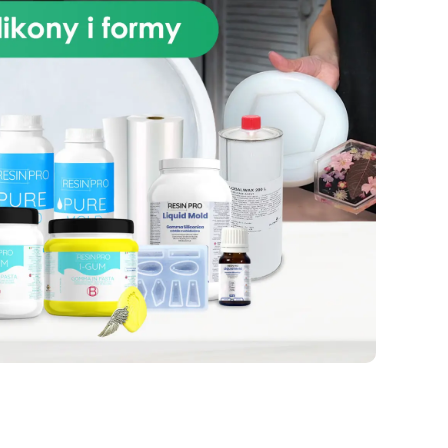
gratis. To idealny czas, aby
rzy
dodać odrobinę oryginalności do
kie
swojego wnętrza. Nie przegap
tej wyjątkowej oferty!
by
óre
.
sze
DF
ć.
eś
tą,
.
 i
ą
 do
ch,
do tworzenia dioram i nie tylko.
 z