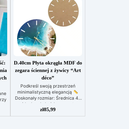
ść:
D.40cm Płyta okrągła MDF do
nia
zegara ściennej z żywicy “Art
ych
déco”
Podkreśl swoją przestrzeń
minimalistyczną elegancją
ane
Doskonały rozmiar: Średnica 40
rzy
cm, idealna do każdego wnętrza.
in
zł
85,99
Wysokiej jakości materiał:
ch
Wykonany z wytrzymałej i
do
trwałej płyty MDF.
Minimalistyczny design: Zawsze