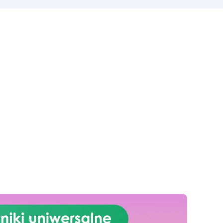
warunki atmosferyczne. Średnia
żywotność ponad 10 lat.
i
Łatwa aplikacja: 3-składnikowy
c
system gotowy do użycia,
u
naprawia także drobne
ra
pęknięcia i defekty.
by
Profesjonalne i certyfikowane
rozwiązanie z Deklaracją
co
Właściwości Użytkowych (DoP).
ru
go
żył.
a
na,
 i
jąc
ko
do