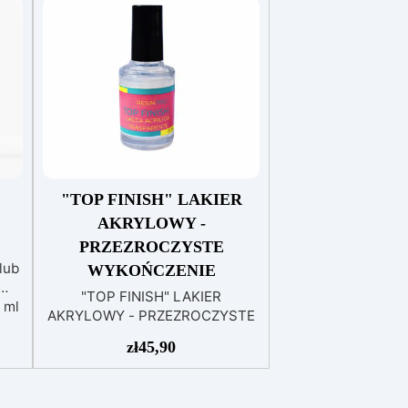
"TOP FINISH" LAKIER
AKRYLOWY -
PRZEZROCZYSTE
lub
WYKOŃCZENIE
"TOP FINISH" LAKIER
 ml
AKRYLOWY - PRZEZROCZYSTE
WYKOŃCZENIE Lakier akrylowy
aw
zł
45,90
do wykańczania wyrobów z
nia
żywicy UV. Jeśli stworzyłeś
klejnot za pomocą żywicy UV i
ia