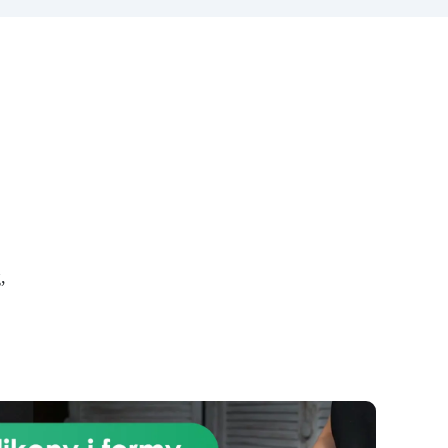
zauważyłeś, że powierzchnia
ia
pozostała lekko lepka, istnieją
o
dwa sposoby rozwiązania tego
problemu: 1) Użyj silniejszej
nia
lampy (36 W.) 2) Wykończ,
Po
używając naszego “Top Finish”
„Top finish” to przezroczysty
lakier akrylowy, który wysycha w
ciągu 15-20 minut (bez lampy
. W
UV), pozostawiając
wa
powierzchnię lśniącą i
błyszczącą. „Top Finish” ma
r
poręczny pędzelek ułatwiający
),
,
aplikację. Pomaluj swoje dzieło
ed
„Top Finish” i pozostaw do
c
wyschnięcia w temperaturze
ów
pokojowej na 15-20 minut. I
masz to! Błyszczące i doskonałe
i.
przedmioty, super szybko!
ci
ące