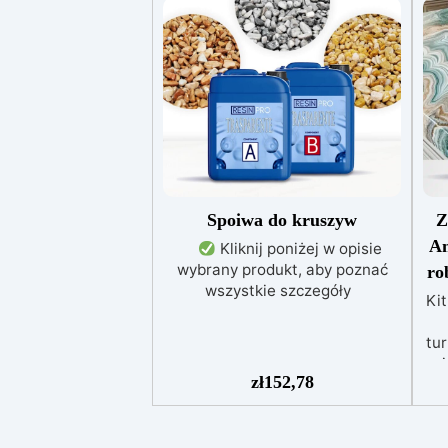
przeszlifować powierzchnię. Czy
można stosować na zewnątrz?
Tak, dzięki wysokiej odporności
na UV i warunki atmosferyczne.
Czy potrzebny jest podkład? Nie,
wystarczy czysta i sucha
powierzchnia.
Spoiwa do kruszyw
Z
Am
Kliknij poniżej w opisie
wybrany produkt, aby poznać
ro
wszystkie szczegóły
Ki
tu
p
zł
152,78
bi
E
po