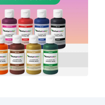
eń,
je
ub
ości
ch.
 i
ez
nia
,
,
y
tu
st
a na
óra