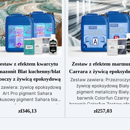
estaw z efektem kwarcytu
Zestaw z efektem marmu
azonit Blat kuchenny/blat
Carrara z żywicą epoksyd
boczy z żywicą epoksydową
Zestaw zawiera: Przezroczy
żywicę epoksydową Biały
t zawiera: żywicę epoksydową
pigment metaliczny Biały
Art Pro pigment Sahara
barwnik Colorfun Czarny
rkusowy pigment Sahara biały
barwnik Colorfun Zestaw efe
igment Sahara szary barwnik
marmuru Carrara z żywic
zł
346,13
zł
257,03
ały Izopropanol 99,9% Zestaw
epoksydową to innowacyjn
fektu Kwarcu Amazonitu do
produkt zaprojektowany, a
blatów kuchennych lub
nadać Twoim blatom
wierzchni roboczych z żywicą