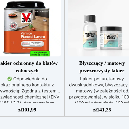
akier ochronny do blatów
Błyszczący / matowy
roboczych
przezroczysty lakier
Odpowiednia do
Lakier poliuretanowy
okazjonalnego kontaktu z
dwuskładnikowy, błyszczący 
ywnością: Zgodna z testem
matowy (w zależności od
zwładności chemicznej (ENV
przygotowania), w słoiku 100
1186 1,2,3), dopuszczająca
(100 ml odpowiada 400 ml
ontakt z żywnością, płynami,
puszce). Uniwersalny zest
zł
101,99
zł
141,25
oholem, kwasami i tłuszczami
dwuskładnikowy dla uzyska
do 2 godzin.
Odporna i
pożądanego efektu: w
chronna: Wyjątkowo odporna
zależności od przygotowan