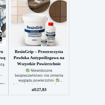
ru
ResinGrip – Przezroczysta
ową
Powłoka Antypoślizgowa na
Wszystkie Powierzchnie
stą
Niewidoczne
bezpieczeństwo: nie zmienia
wyglądu powierzchni.
ktu
Odpowiednia do wymagających
ą
zł
127,83
warunków: baseny, spa, sauny,
y
rampy, schody, łodzie.
by
Wyjątkowa trwałość: odporna na
ścieranie, chlor, wodę słoną i