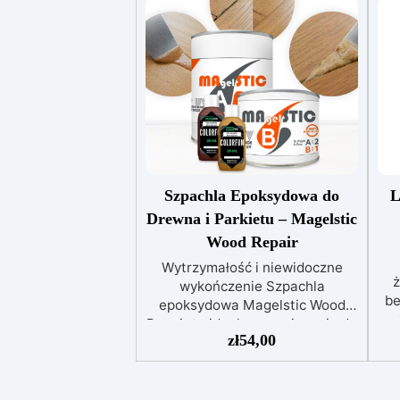
Szpachla Epoksydowa do
L
Drewna i Parkietu – Magelstic
Wood Repair
Wytrzymałość i niewidoczne
ż
wykończenie Szpachla
be
epoksydowa Magelstic Wood
Repair to idealne rozwiązanie do
k
zł
54,00
parkietu i drewna: trwała,
alk
odporna i łatwa w personalizacji
kolorów. Kolory i personalizacja
o
Zestaw Magelstic dostarczany