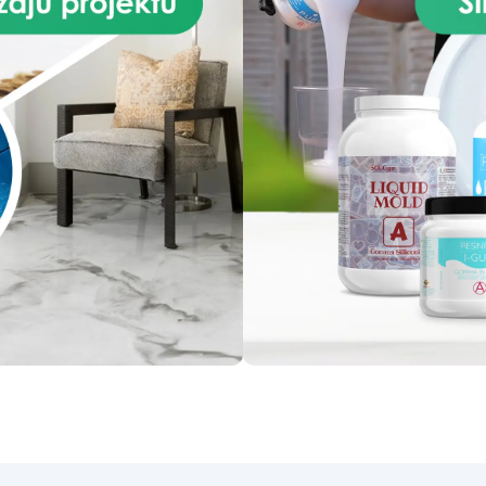
całkowicie satynowa i
polerowania żywic
przezroczysta.
niezawierających pigment
fosforyzujących, drewna i
różnego rodzaju powierzchn
Zestaw zawiera: – Składnik A
Składnik B (katalizator); –
Miarkę. Właściwości: – Odpo
na zadrapania ochronne
wykończenie; – Zapobieg
żółknięciu żywicy; – Odporny
promienie UV; – Łatwy w
aplikacji; – W zależności o
przygotowania można uzys
błyszczące lub matowe
wykończenie; – Całkowici
wysycha po 48 godzinach; 
Zawsze pamiętaj, aby
przygotować tylko taką iloś
jaka jest Ci potrzebna, po
przygotowaniu mieszanka m
wytrzymać około 24 godzi