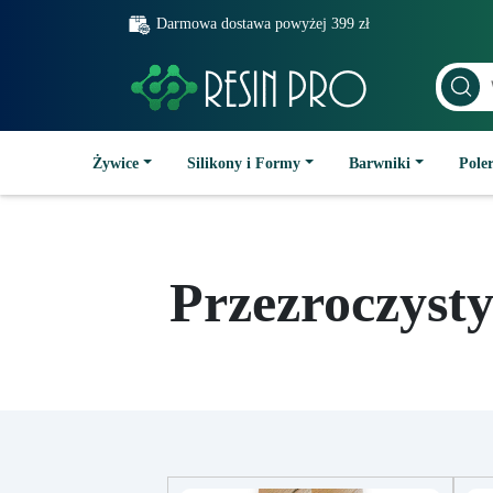
Darmowa dostawa powyżej 399 zł
Żywice
Silikony i Formy
Barwniki
Poler
Przezroczysty