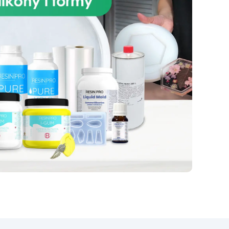
ów
i.
; –
rne
a
 na
d
kać
e
–
ć,
oże
n