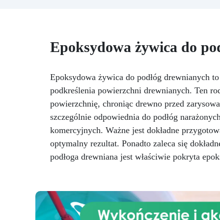
e
Epoksydowa żywica do po
pr
Epoksydowa żywica do podłóg drewnianych to w
podkreślenia powierzchni drewnianych. Ten rod
Am
si
powierzchnię, chroniąc drewno przed zarysow
szczególnie odpowiednia do podłóg narażonych
komercyjnych. Ważne jest dokładne przygotowa
optymalny rezultat. Ponadto zaleca się dokładne
pr
podłoga drewniana jest właściwie pokryta epo
Z
ży
p
j