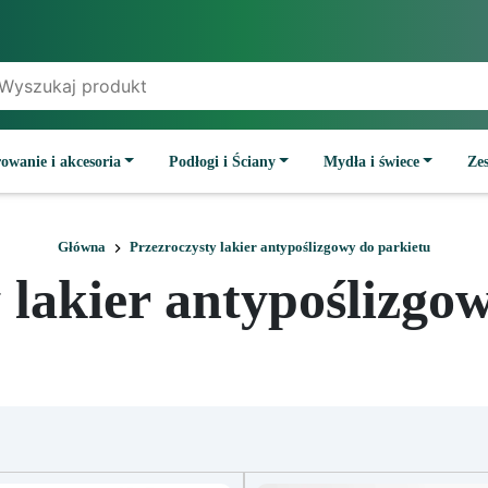
owanie i akcesoria
Podłogi i Ściany
Mydła i świece
Ze
Główna
Przezroczysty lakier antypoślizgowy do parkietu
 lakier antypoślizgo