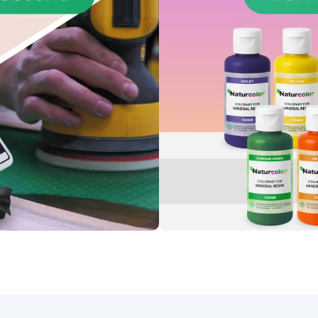
użytku wewnątrz pomieszcz
zasem. Jego zaawansowana
ten produkt doskonale nada
formuła gwarantuje wyższą
się do odnowienia kuchni l
orność na ciepło, zadrapania
łazienki bez kosztów i złożon
i wodę, czyniąc go nie tylko
związanych z instalacją
orem estetycznym, ale także
prawdziwych płyt marmurowy
funkcjonalnym do kuchni i
Aplikacja zestawu efektu
ienek. Łatwy w użyciu, zestaw
marmuru Carrara jest prosta
wiera szczegółowe instrukcje
dostępna nawet dla osób b
krok po kroku, co czyni go
wcześniejszego doświadcze
dostępnym nawet dla tych,
w pracach rękodzielniczych
órzy nie mają wcześniejszego
dzięki szczegółowym
doświadczenia z żywicą
instrukcjom prowadzącym
oksydową. Bez względu na to,
użytkownika przez etapy
czy jesteś entuzjastą
przygotowania powierzchni
majsterkowania, czy
mieszania i aplikacji żywic
ofesjonalistą, możesz uzyskać
epoksydowej, a następnie
zadziwiające rezultaty,
uzyskania pożądanego efek
rzekształcając powierzchnie
marmurowego. Wynikiem je
bocze w trwałe dzieła sztuki.
piękna powierzchnia, odporn
Oprócz żywicy i pigmentów,
wodę, ciepło i zadrapania, kt
zestaw zawiera również