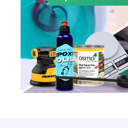
c
odp
wyb
łaz
za
kt
ep
pr
p
ro