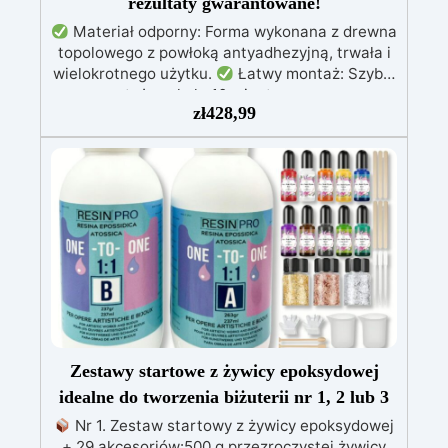
rezultaty gwarantowane!
Materiał odporny: Forma wykonana z drewna
topolowego z powłoką antyadhezyjną, trwała i
wielokrotnego użytku.
Łatwy montaż: Szybki
montaż w około 10 minut za pomocą
zł
428,99
metalowych wkrętów i nietoksycznego silikonu
do uszczelnienia szczelin.
Wszechstronność:
Dostępna w różnych rozmiarach, idealna do
projektów o różnych wymiarach, w tym półek,
blatów roboczych i dekoracyjnych przedmiotów.
Maksymalna grubość wlewu: Do 10 cm,
idealna do zastosowań w żywicy wysokiej
jakości.
Oszczędność czasu: Powłoka
antyadhezyjna zmniejsza potrzebę
polerowania, zwiększając wydajność procesu.
Zestawy startowe z żywicy epoksydowej
idealne do tworzenia biżuterii nr 1, 2 lub 3
Nr 1. Zestaw startowy z żywicy epoksydowej
+ 29 akcesoriów:500 g przezroczystej żywicy