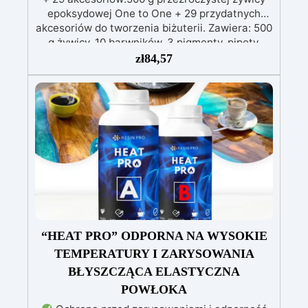
epoksydowej One to One + 29 przydatnych
akcesoriów do tworzenia biżuterii. Zawiera: 500
g żywicy, 10 barwników, 3 pigmenty, pipety,
patyczki do mieszania, rękawiczki i kubeczki.
zł
84,57
Nr 2. Zestaw startowy z żywicy epoksydowej
+ 100 akcesoriów:500 g przezroczystej żywicy
epoksydowej One to One + 100 przydatnych
akcesoriów do tworzenia biżuterii. Zawiera: 500
g żywicy, 12 dodatków dekoracyjnych, suszone
kwiaty, silikonową formę z literami, breloczki,
końcówki do miniwiertarki, ponad 100
elementów.
“HEAT PRO” ODPORNA NA WYSOKIE
TEMPERATURY I ZARYSOWANIA
BŁYSZCZĄCA ELASTYCZNA
POWŁOKA