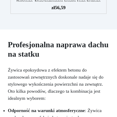
Petriego. Naprzemiennie kroplę tego białego
koloru z jednym (lub kilkoma) innymi
zł
56,59
alkoholowymi kolorami Pinata, uzyskasz
zapierające dech w piersiach efekty. Mieszając
tusz z żywicą epoksydową możesz uzyskać
eksplozję koloru! Aby uzyskać efekt eksplozji,
potrzebujesz koloru BIAŁEGO na zmianę z
innymi barwnikami z naszej oferty
Profesjonalna naprawa dachu
na statku
Żywica epoksydowa z efektem betonu do
zastosowań zewnętrznych doskonale nadaje się do
stylowego wykończenia powierzchni na zewnątrz.
Oto kilka powodów, dlaczego ta kombinacja jest
idealnym wyborem:
Odporność na warunki atmosferyczne
: Żywica