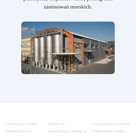
zastosowań morskich.
Przeźroczysty produkt
Bezbarwny
Antypoślizgowa powłoka
antypoślizgowy do
antypoślizgowy środek do
bezbarwna do schodów