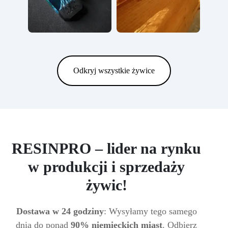
Odkryj wszystkie żywice
RESINPRO – lider na rynku
w produkcji i sprzedaży
żywic!
Dostawa w 24 godziny
: Wysyłamy tego samego
dnia do ponad
90% niemieckich miast
. Odbierz