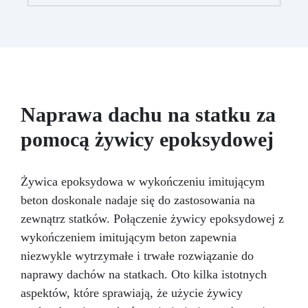
mechaniczną wytrzymałość tworzonego
funkcjonalną przestrzeń dzięki naszemu
elementu.
Biały barwnik: Niezbędny do
zestawowi Granit Black Galaxy do blatu
uzyskania efektu eksplozji – stosowany w
roboczego z żywicy epoksydowej i pozwól, aby
połączeniu z innymi kolorami.
Twoja kuchnia lśniła blaskiem i stylem.
Wszechstronność: Doskonały do tworzenia
unikalnych dzieł sztuki, dodając głębię i
dynamikę powierzchniom z żywicy.
Naprawa dachu na statku za
pomocą żywicy epoksydowej
Żywica epoksydowa w wykończeniu imitującym
beton doskonale nadaje się do zastosowania na
zewnątrz statków. Połączenie żywicy epoksydowej z
wykończeniem imitującym beton zapewnia
niezwykle wytrzymałe i trwałe rozwiązanie do
naprawy dachów na statkach. Oto kilka istotnych
aspektów, które sprawiają, że użycie żywicy