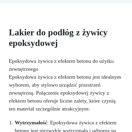
różnych potrzeb użytkowników.
Szeroka
Paleta Kolorów: Bogata gama metalicznych i
perłowych odcieni, w tym złoto, miedź,
niebieski, zielony i wiele innych.
Lakier do podłóg z żywicy
epoksydowej
Epoksydowa żywica z efektem betonu do użytku
zewnętrznego
Epoksydowa żywica z efektem betonu jest idealnym
wyborem, aby stylowo urządzić przestrzeń
zewnętrzną. Połączenie epoksydowej żywicy z
efektem betonu oferuje liczne zalety, które czynią
ten materiał szczególnie atrakcyjnym:
Wytrzymałość
: Epoksydowa żywica z efektem
betonu jest niezwykle wytrzymała i odporna na