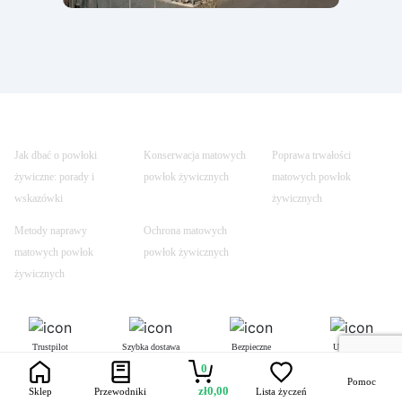
Jak dbać o powłoki
Konserwacja matowych
Poprawa trwałości
żywiczne: porady i
powłok żywicznych
matowych powłok
wskazówki
żywicznych
Metody naprawy
Ochrona matowych
matowych powłok
powłok żywicznych
żywicznych
Trustpilot
Szybka dostawa
Bezpieczne
Uczynione
transakcje
bezpiecznym
0
Pomoc
zł
0,00
Sklep
Przewodniki
Lista życzeń