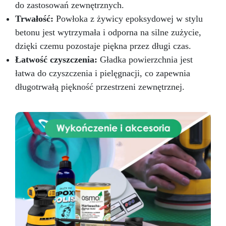
wylanie żywicy. Zestaw pozwala na stworzenie
do zastosowań zewnętrznych.
stołu o powierzchni 0.3 m2 (np. 35 cm x 90 cm,
Trwałość:
Powłoka z żywicy epoksydowej w stylu
grubość 2 cm)*. *Ilości te są obliczane poprzez
betonu jest wytrzymała i odporna na silne zużycie,
symulację „klasycznego” stołu z 2/3 drewna i
dzięki czemu pozostaje piękna przez długi czas.
1/3 żywicy. W przypadku jakichkolwiek pytań lub
jeśli potrzebujesz porady, skontaktuj się z
Łatwość czyszczenia:
Gładka powierzchnia jest
działem technicznym ResinPro!
łatwa do czyszczenia i pielęgnacji, co zapewnia
długotrwałą piękność przestrzeni zewnętrznej.