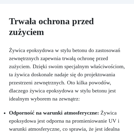
Dzięki nowej folii rozdzielającej „Shiny Shield”
stworzenie stołu nigdy nie było tak proste.
Koniec z wymówkami, wybierz odpowiedni dla
Trwała ochrona przed
siebie rozmiar: początkujący, PRO lub ... XXL!
zużyciem
ZESTAW „DLA POCZĄTKUJĄCYCH” DO
STWORZENIA STOŁU Z DREWNA I ŻYWICY Nie
masz doświadczenia, ale zawsze chciałeś mieć
piękny i nowoczesny stół z drewna i żywicy?
Żywica epoksydowa w stylu betonu do zastosowań
Wreszcie mamy rozwiązanie, i to bez
zewnętrznych zapewnia trwałą ochronę przed
wydawania fortuny! Zestaw DLA
zużyciem. Dzięki swoim specjalnym właściwościom,
POCZĄTKUJĄCYCH pozwoli Ci łatwo i szybko
stworzyć swój stół z drewna i żywicy. Zestaw
ta żywica doskonale nadaje się do projektowania
DLA POCZĄTKUJĄCYCH zawiera 9 kg
przestrzeni zewnętrznych. Oto kilka powodów,
przezroczystej żywicy epoksydowej do odlewów
dlaczego żywica epoksydowa w stylu betonu jest
o grubości do 5 cm Błyszczącą folię
idealnym wyborem na zewnątrz:
rozdzielającą "Shiny Shield" (wystarcza na
powierzchnię ok. 0,3 m2) Nietoksyczną pastę
silikonową do uszczelniania (500g) ZESTAW do
Odporność na warunki atmosferyczne:
Żywica
polerowania (zestaw gąbek polerskich +
epoksydowa jest odporna na promieniowanie UV i
profesjonalna pasta polerska 3M) Szczegółową
warunki atmosferyczne, co sprawia, że jest idealna
instrukcję jak krok po kroku wykonać szalunek i