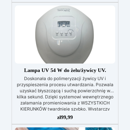
Nr 2. Zestaw startowy z żywicy epoksydowej
+ 100 akcesoriów:500 g przezroczystej żywicy
epoksydowej One to One + 100 przydatnych
akcesoriów do tworzenia biżuterii. Zawiera: 500
g żywicy, 12 dodatków dekoracyjnych, suszone
kwiaty, silikonową formę z literami, breloczki,
końcówki do miniwiertarki, ponad 100
elementów.
Lampa UV 54 W do żelu/żywicy UV.
Doskonała do polimeryzacji żywicy UV i
przyspieszenia procesu utwardzania. Pozwala
uzyskać błyszczącą i suchą powierzchnię w
kilka sekund. Dzięki systemowi wewnętrznego
załamania promieniowania z WSZYSTKICH
KIERUNKÓW twardnieje szybko. Wystarczy
pozostawić formę w piekarniku, bez
zł
99,99
konieczności trzymania w ręku starej latarki UV.
Oszczędzaj swój czas! Polimeryzacja żywicy