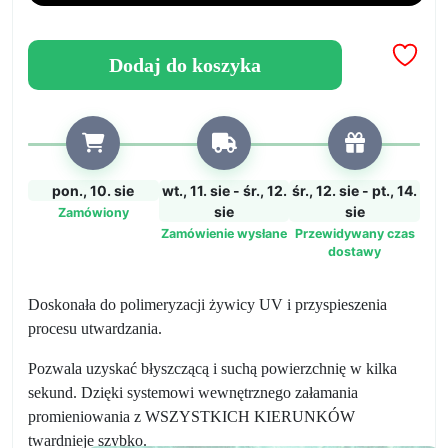
do
żelu/
żywicy
Dodaj do koszyka
UV.
pon., 10. sie
wt., 11. sie - śr., 12.
śr., 12. sie - pt., 14.
sie
sie
Zamówiony
Zamówienie wysłane
Przewidywany czas
dostawy
Doskonała do polimeryzacji żywicy UV i przyspieszenia
procesu utwardzania.
Pozwala uzyskać błyszczącą i suchą powierzchnię w kilka
sekund. Dzięki systemowi wewnętrznego załamania
promieniowania z WSZYSTKICH KIERUNKÓW
twardnieje szybko.