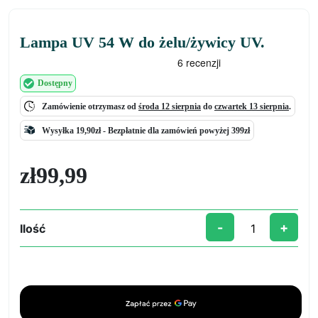
Lampa UV 54 W do żelu/żywicy UV.
Dostępny
Zamówienie otrzymasz od
środa 12 sierpnia
do
czwartek 13 sierpnia
.
Wysyłka 19,90zł -
Bezpłatnie
dla zamówień powyżej 399zł
zł
99,99
-
+
Ilość
ilość
Lampa
UV
54
W