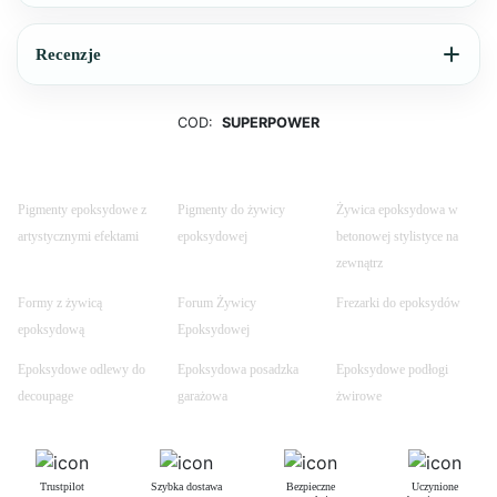
Recenzje
COD:
SUPERPOWER
Pigmenty epoksydowe z
Pigmenty do żywicy
Żywica epoksydowa w
artystycznymi efektami
epoksydowej
betonowej stylistyce na
zewnątrz
Formy z żywicą
Forum Żywicy
Frezarki do epoksydów
epoksydową
Epoksydowej
Epoksydowe odlewy do
Epoksydowa posadzka
Epoksydowe podłogi
decoupage
garażowa
żwirowe
Trustpilot
Szybka dostawa
Bezpieczne
Uczynione