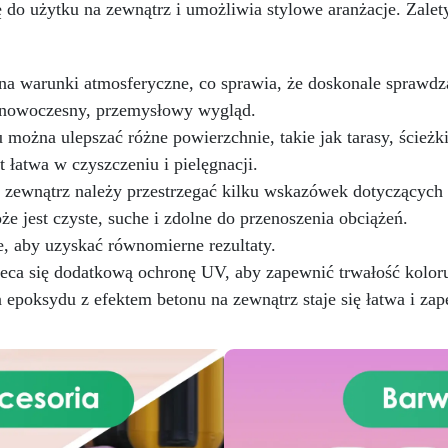
 do użytku na zewnątrz i umożliwia stylowe aranżacje. Zalet
początkujących – Szczegół
ietoksyczny silikon IGUM dla
instrukcja krok po kroku
idealnego uszczelnienia.
gwarantuje pewne efekty.
Zestaw polerski z tarczami
Możliwość personalizacji 
iernymi i profesjonalną pastą
na warunki atmosferyczne, co sprawia, że doskonale sprawdza
Możliwość dodania kolorów
EpoxyPolish, zapewniający
m nowoczesny, przemysłowy wygląd.
brokatu lub drobnych eleme
lśniące i nieskazitelne
dekoracyjnych.
 można ulepszać różne powierzchnie, takie jak tarasy, ścież
wykończenie.
Dostępny w
zech wersjach: Beginner (0,5
t łatwa w czyszczeniu i pielęgnacji.
²), Pro (1 m²) i XXL (2 m²), z
zewnątrz należy przestrzegać kilku wskazówek dotyczących a
czegółowymi instrukcjami dla
oże jest czyste, suche i zdolne do przenoszenia obciążeń.
łatwego i profesjonalnego
e, aby uzyskać równomierne rezultaty.
tworzenia. INSTRUKCJE
DOTYCZĄCE ZESTAWU DO
leca się dodatkową ochronę UV, aby zapewnić trwałość kolor
POLEROWANIA
oksydu z efektem betonu na zewnątrz staje się łatwa i zapew