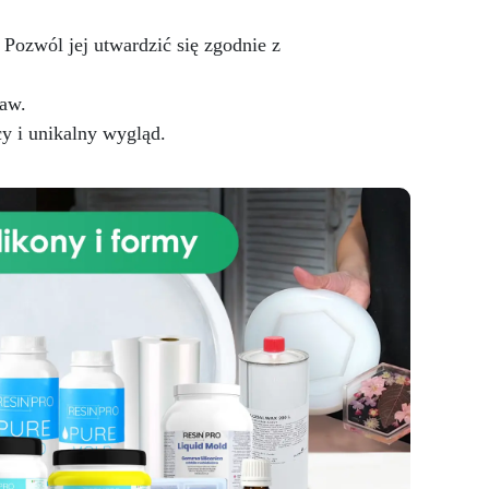
poliuretanowych Resin Pro.
ozwól jej utwardzić się zgodnie z
raw.
y i unikalny wygląd.