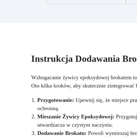
e
+ 29 przydatnych akcesoriów do
pi
tworzenia biżuterii. Zawiera: 500
H
g żywicy, 10 barwników, 3
pigmenty, pipety, patyczki do
mieszania, rękawiczki i kubeczki.
Po
Nr 2. Zestaw startowy z
żywicy epoksydowej + 100
iz
akcesoriów:500 g przezroczystej
s
Instrukcja Dodawania Br
żywicy epoksydowej One to One
dz
+ 100 przydatnych akcesoriów
ze
do tworzenia biżuterii. Zawiera:
w
500 g żywicy, 12 dodatków
Wzbogacanie żywicy epoksydowej brokatem to 
b
dekoracyjnych, suszone kwiaty,
Oto kilka kroków, aby skutecznie zintegrować
żyw
silikonową formę z literami,
of
breloczki, końcówki do
Przygotowanie:
Upewnij się, że miejsce pra
miniwiertarki, ponad 100
ochronną.
elementów.
p
Mieszanie Żywicy Epoksydowej:
Przygotuj
B
dr
utwardzacza w czystym naczyniu.
Dodawanie Brokatu:
Powoli wymieszaj bro