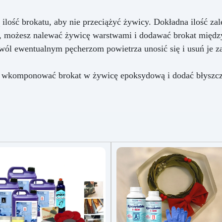
ość brokatu, aby nie przeciążyć żywicy. Dokładna ilość zal
y, możesz nalewać żywicę warstwami i dodawać brokat międz
wól ewentualnym pęcherzom powietrza unosić się i usuń je z
 wkomponować brokat w żywicę epoksydową i dodać błyszcz