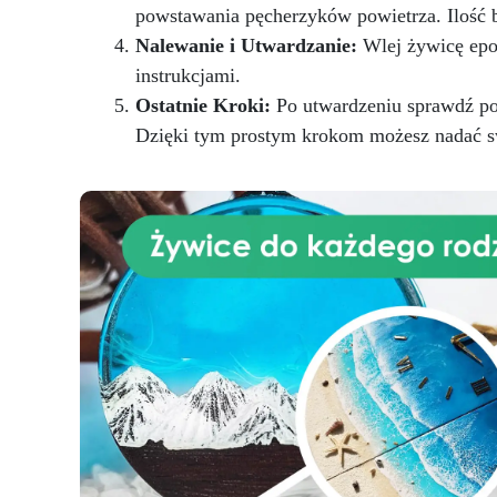
nat
powstawania pęcherzyków powietrza. Ilość 
Nalewanie i Utwardzanie:
Wlej żywicę epok
instrukcjami.
za
Ostatnie Kroki:
Po utwardzeniu sprawdź pow
od
Dzięki tym prostym krokom możesz nadać s
utr
pro
pr
do
s
fu
nas
G
ż