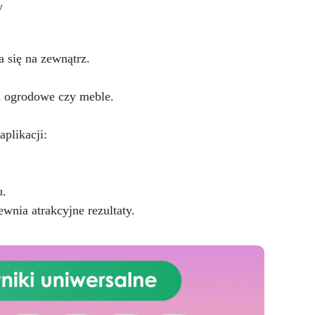
y
owa
kolorów w proszku miki;
rękawice i narzędzia do
mieszania; szczegółowy krok po
–
 się na zewnątrz.
kroku przewodnik; Dodaj małe
,
ozdoby lub suszone kwiaty, aby
ntów
dodać niepowtarzalny akcent,
ki ogrodowe czy meble.
użyj brokatu lub złotej folii dla
eleganckiego wyglądu, stwórz
efekt marmuru lub litery w stylu
plikacji:
galaktycznym. Eksperymentuj i
oferuj spersonalizowane drobne
prezenty dla swoich bliskich
u.
Rozpocznij swoją twórczą
podróż z żywicą dzięki tym
nia atrakcyjne rezultaty.
prostym, ale efektownym
projektom, będziemy z Tobą od
początku do końca (i jesteśmy
pewni, że nie będziesz chciał
przestać!)
Zamów teraz!