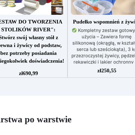
ESTAW DO TWORZENIA
Pudełko wspomnień z żyw
STOLIKÓW RIVER":
Kompletny zestaw gotowy
użycia – Zawiera formę
Stwórz swój własny stół z
silikonową (okrągłą, w kształ
ewna i żywicy od podstaw,
serca lub sześciokąta), 3 k
bez potrzeby posiadania
przezroczystej żywicy, pędze
iegokolwiek doświadczenia!
rękawiczki i lakier ochronny
wykończenia.
Zachowaj sw
Zestaw "Wszystko w jednym"
zł
250,55
zł
690,99
kwiatowe wspomnienia – Ide
 tworzenia stołów z drewna i
do zatapiania bukietów
wicy, idealny dla hobbystów i
ślubnych, suszonych kwiató
ofesjonalistów, 100% Made in
wieńców i kompozycji
aly.
Zawiera przezroczystą
artystycznych.
Krystaliczn
wicę epoksydową odporną na
trwała przejrzystość – Żywi
romieniowanie UV i o długim
epoksydowa odporna na
zasie obróbki, do odlewów o
rstwa po warstwie
żółknięcie, doskonała do
ubości do 2 cm.
Kompletny
estaw materiałów do formy:
Łatwy nawet dla
lia oddzielająca Shiny Shield i