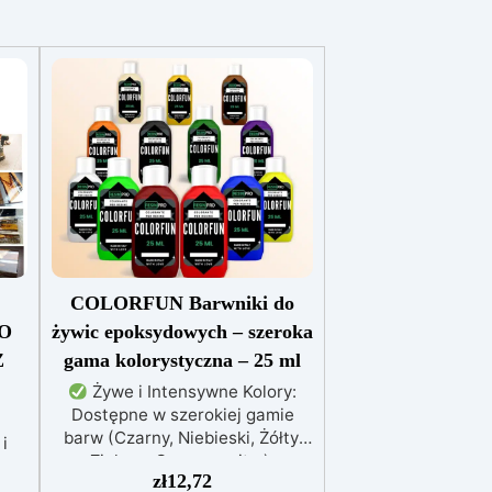
COLORFUN Barwniki do
O
żywic epoksydowych – szeroka
Z
gama kolorystyczna – 25 ml
Żywe i Intensywne Kolory:
Dostępne w szerokiej gamie
barw (Czarny, Niebieski, Żółty,
i
Zielony, Czerwony itp.),
zł
12,72
zapewniają wyraziste efekty już
w