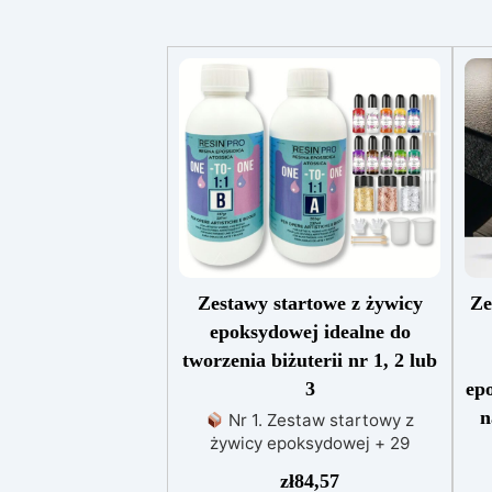
Zestawy startowe z żywicy
Ze
epoksydowej idealne do
tworzenia biżuterii nr 1, 2 lub
3
ep
n
Nr 1. Zestaw startowy z
żywicy epoksydowej + 29
akcesoriów:500 g przezroczystej
zł
84,57
żywicy epoksydowej One to One