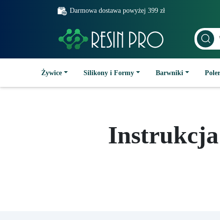
Darmowa dostawa powyżej 399 zł
Żywice
Silikony i Formy
Barwniki
Poler
Instrukcj