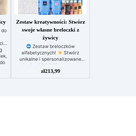
icy
Zestaw kreatywności: Stwórz
swoje własne breloczki z
 do
żywicy
cie
Zestaw breloczków
g
alfabetycznych!
Stwórz
lek,
unikalne i spersonalizowane
 do
breloczki dzięki naszemu
oje
zł
213,99
kompletnemu zestawowi! Odkryj
alny
urok żywicy i wprowadź sztukę
do swojego codziennego życia.
w,
Otrzymaj spersonalizowane
drobne skarby z żywicy: idealne
a i
jako pomysł na prezent lub do
ca
noszenia zawsze przy sobie! Ten
kompletny zestaw zawiera: 800
gramów żywicy epoksydowej;
głębokich i klarownych odlewów.
silikonowa forma do liter
alfabetu; 10 metalicznych