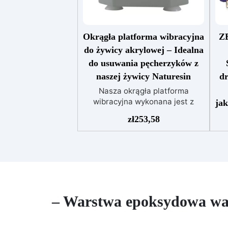
Okrągła platforma wibracyjna
Z
do żywicy akrylowej – Idealna
do usuwania pęcherzyków z
naszej żywicy Naturesin
dr
Nasza okrągła platforma
wibracyjna wykonana jest z
jak
wysokiej jakości materiałów,
zł
253,58
które zapewniają trwałość,
do
stabilność i wyjątkową
ży
wydajność.Regulowana
pr
intensywność wibracji umożliwia
It
skuteczne usuwanie
ży
pęcherzyków powietrza z żywicy,
p
gipsu, zaprawy lub cementu,
c
– Warstwa epoksydowa wa
uzyskując jednolite i gęste
gr
powierzchnie. Ergonomiczna
z
konstrukcja oraz intuicyjne
fo