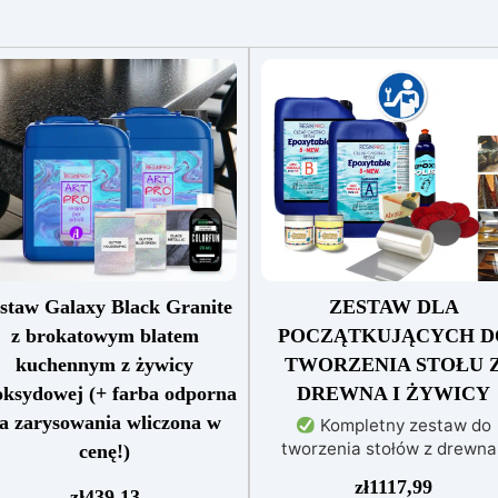
staw Galaxy Black Granite
ZESTAW DLA
z brokatowym blatem
POCZĄTKUJĄCYCH D
kuchennym z żywicy
TWORZENIA STOŁU 
oksydowej (+ farba odporna
DREWNA I ŻYWICY
a zarysowania wliczona w
Kompletny zestaw do
tworzenia stołów z drewna 
cenę!)
żywicy: Odpowiedni dla
Zestaw zawiera: żywicę
zł
1117,99
amatorów i profesjonalistó
zł
439,13