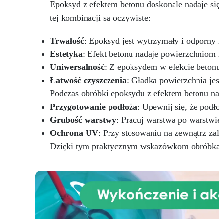
pokrętło sprawiają, że
Epoksyd z efektem betonu doskonale nadaje się
n
urządzenie jest bardzo łatwe w
tej kombinacji są oczywiste:
obsłudze, nawet dla
początkujących. Dodatkowo
śc
Trwałość
: Epoksyd jest wytrzymały i odporny 
zoptymalizowana struktura
wewnętrzna zmniejsza hałas
Estetyka
: Efekt betonu nadaje powierzchnio
podczas pracy, zapewniając
Uniwersalność
: Z epoksydem w efekcie betonu
ciche i komfortowe środowisko.
tr
Łatwość czyszczenia
: Gładka powierzchnia jes
Idealna dla rzemieślników,
m
Podczas obróbki epoksydu z efektem betonu na 
twórców form, producentów
sz
biżuterii oraz miłośników DIY —
Przygotowanie podłoża
: Upewnij się, że podł
to narzędzie szybko i
Grubość warstwy
: Pracuj warstwa po warstwi
profesjonalnie podnosi jakość
Ochrona UV
: Przy stosowaniu na zewnątrz za
Twoich projektów.
Dzięki tym praktycznym wskazówkom obróbka ep