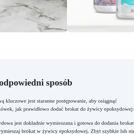
odpowiedni sposób
ą kluczowe jest staranne postępowanie, aby osiągnąć
zówek, jak prawidłowo dodać brokat do żywicy epoksydowej:
ydowa jest dokładnie wymieszana i gotowa do dodania brokat
ymieszaj brokat w żywicy epoksydowej. Zbyt szybkie lub 