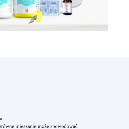
u.
nierówne mieszanie może spowodować