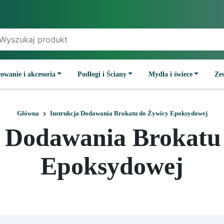
owanie i akcesoria
Podłogi i Ściany
Mydła i świece
Ze
Główna
Instrukcja Dodawania Brokatu do Żywicy Epoksydowej
a Dodawania Brokatu
Epoksydowej